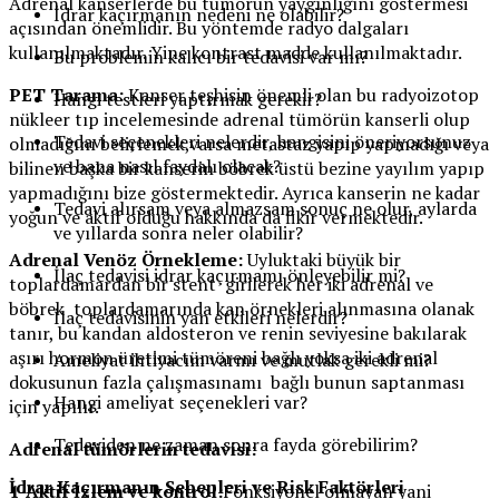
Adrenal kanserlerde bu tümörün yaygınlığını göstermesi
İdrar kaçırmanın nedeni ne olabilir?
açısından önemlidir. Bu yöntemde radyo dalgaları
kullanılmaktadır. Yine kontrast madde kullanılmaktadır.
Bu problemin kalıcı bir tedavisi var mı?
PET Tarama:
Kanser teşhisin önemli olan bu radyoizotop
Hangi testleri yaptırmak gerekir?
nükleer tıp incelemesinde adrenal tümörün kanserli olup
Tedavi seçenekleri nelerdir, hangisini öneriyorsunuz
olmadığını belirlemek,varsa metastaz yapıp yapmadığı veya
ve bana nasıl faydalı olacak?
bilinen başka bir kanserin böbrek üstü bezine yayılım yapıp
yapmadığını bize göstermektedir. Ayrıca kanserin ne kadar
Tedavi alırsam veya almazsam sonuç ne olur, aylarda
yoğun ve aktif olduğu hakkında da fikir vermektedir.
ve yıllarda sonra neler olabilir?
Adrenal Venöz Örnekleme:
Uyluktaki büyük bir
İlaç tedavisi idrar kaçırmamı önleyebilir mi?
toplardamardan bir stent girilerek her iki adrenal ve
böbrek toplardamarında kan örnekleri alınmasına olanak
İlaç tedavisinin yan etkileri nelerdir?
tanır, bu kandan aldosteron ve renin seviyesine bakılarak
aşırı hormon üretimi tümöreni bağlı yoksa iki adrenal
Ameliyat ihtiyacım varmı ve mutlak gerekli mi?
dokusunun fazla çalışmasınamı bağlı bunun saptanması
Hangi ameliyat seçenekleri var?
için yapılır.
Tedaviden ne zaman sonra fayda görebilirim?
Adrenal tümörlerin tedavisi:
İdrar Kaçırmanın Sebepleri ve Risk Faktörleri
1-Aktif İzlem ve kontrol:
Fonksiyonel olmayan yani