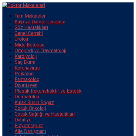
Tüm Makaleler
Kalp ve Damar Cerrahisi
Göz Hastalıkları
Genel Cerrahi
Üroloji
Mide Botoksu
Ortopedi ve Travmatoloji
Kardiyoloji
Saç Ekimi
Koronavirüs
Psikolog
Farmakolog
Diyetisyen
Plastik Rekonstrüktif ve Estetik
Dermatoloji
Kulak Burun Boğaz
Çocuk Onkoloji
Çocuk Sağlığı ve Hastalıkları
Dahiliye
Fizyoterapist
Aile Danışmanı