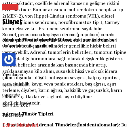
arttırmaktadır, özellikle adrenal kanserin gelişme riskini
Üroloji
artırmaktadır. Bunlar arasında multiendokrin neoplazi tip
2(MEN-2), von Hippel-Lindau sendromu(VHL), ailesel
Sünnet
paraganglioma sendromu, nörofibromatoz tip 1, Carney
kompleksi ve Li – Fraumeni sendromu sayılabilir.
Sünnet, penis ucunu kaplayan derinin (preputium) cerrahi
Adrenal Tümörlerin Belirtileri:
Hormon üretmeyen
olarak çıkarılması işlemidir. Sünnet, eski zamanlardan beri
ve/veya küçük çaptaki tümörler genellikle hiçbir belirti
dünyada en sık uygulanan …
vermeyebilir. Adrenal tümörlerin belirtileri, tümörün tipine
ve salgıladığı hormonlara bağlı olarak değişkenlik gösterir.
Yaygın belirtiler arasında kan basıncında bir artış,
açıklanamayan kilo alımı, susuzluk hissi ve sık sık idrara
Yayınlanan
çıkma dışında; düşük potasyum seviyesi, kalp çarpıntısı,
aşırı sinirlilik, kaygı veya panik atakları, baş ağrısı, aşırı
5 sene önce
terleme, diyabet, karın ağrısı, halsizlik ve güçsüzlük, karın
üzerinde
cildinde çatlaklar ve saçlarda aşırı büyüme
görülebilmektedir.
Ekim 26, 2021
Adrenal Tümör Tipleri
Tarafından
1-Rastlantısal Adrenal Tümörler(İnsidentalomalar):
Bu
Doktor Makaleleri