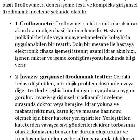
basit üroflowmetri denen işeme testi ve kompleks girişimsel
ürodinamik inceleme şeklinde olabilir.
1-Üroflowmetri:
Üroflowmetri elektronik olarak idrar
akım hızını ölçen basit bir incelemedir. Hastane
polikliniklerinde veya muayenehanelerde kolaylıkla
uygulanabilen bir testtir. Dolu bir mesane ile hastaya
elektronik cihaza işemesi istenir; azami idrar akış hızı,
işenen miktar ve işeme konfigürasyonu hakkında bilgi
verir.
2-İnvaziv-girişimsel ürodinamik testler:
Cerrahi
tedavi düşünülen, nörolojik problem düşünülen veya
diğer testlerle teşhis konulamıyorsa yapılması uygun
görülür. İnvaziv-girişimsel ürodinamik inceleme
sırasında doktor veya hemşire, idrar yoluna ve
makata(rektuma), karın içi ve mesane basıncını
ölçmek için birer kateter yerleştirirler. Yerleştirilen
kateterden yavaşça sıvı gönderilerek idrar torbasının
olarak dolmasına benzer bir durum oluşturulur ve
tüm basınçlar dolum ve boşaltım sırasında ölçülür ve