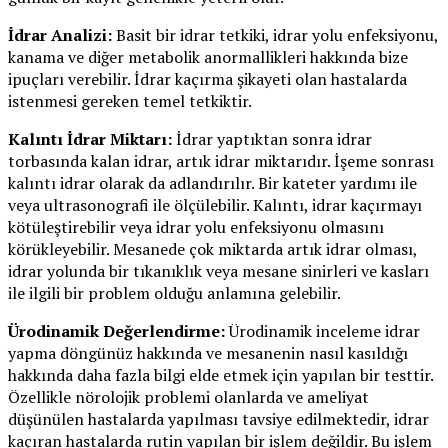
İdrar Analizi:
Basit bir idrar tetkiki, idrar yolu enfeksiyonu,
kanama ve diğer metabolik anormallikleri hakkında bize
ipuçları verebilir. İdrar kaçırma şikayeti olan hastalarda
istenmesi gereken temel tetkiktir.
Kalıntı İdrar Miktarı:
İdrar yaptıktan sonra idrar
torbasında kalan idrar, artık idrar miktarıdır. İşeme sonrası
kalıntı idrar olarak da adlandırılır. Bir kateter yardımı ile
veya ultrasonografi ile ölçülebilir. Kalıntı, idrar kaçırmayı
kötüleştirebilir veya idrar yolu enfeksiyonu olmasını
körükleyebilir. Mesanede çok miktarda artık idrar olması,
idrar yolunda bir tıkanıklık veya mesane sinirleri ve kasları
ile ilgili bir problem olduğu anlamına gelebilir.
Ürodinamik Değerlendirme:
Ürodinamik inceleme idrar
yapma döngünüz hakkında ve mesanenin nasıl kasıldığı
hakkında daha fazla bilgi elde etmek için yapılan bir testtir.
Özellikle nörolojik problemi olanlarda ve ameliyat
düşünülen hastalarda yapılması tavsiye edilmektedir, idrar
kaçıran hastalarda rutin yapılan bir işlem değildir. Bu işlem