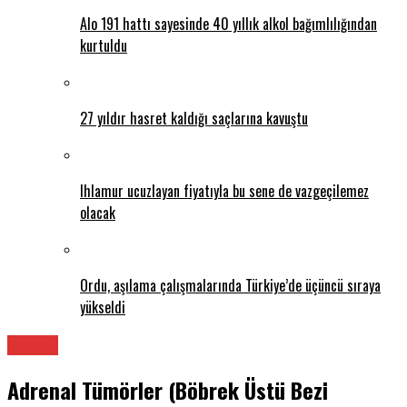
Alo 191 hattı sayesinde 40 yıllık alkol bağımlılığından
kurtuldu
27 yıldır hasret kaldığı saçlarına kavuştu
Ihlamur ucuzlayan fiyatıyla bu sene de vazgeçilemez
olacak
Ordu, aşılama çalışmalarında Türkiye’de üçüncü sıraya
yükseldi
Üroloji
Adrenal Tümörler (Böbrek Üstü Bezi