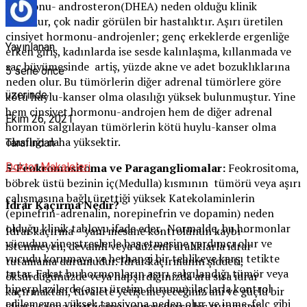
hormonu- androsteron(DHEA) neden olduğu klinik
tablodur, çok nadir görülen bir hastalıktır. Aşırı üretilen
cinsiyet hormonu-androjenler; genç erkeklerde ergenliğe
Yayınlanan
erken giriş, kadınlarda ise sesde kalınlaşma, kıllanmada ve
saç büyümesinde artiş, yüzde akne ve adet bozuklıklarına
5 sene önce
neden olur. Bu tümörlerin diğer adrenal tümörlere göre
üzerinde
kötü huylu-kanser olma olasılığı yüksek bulunmuştur. Yine
hem cinsiyet hormonu-androjen hem de diğer adrenal
Ekim 26, 2021
hormon salgılayan tümörlerin kötü huylu-kanser olma
olasılığı daha yüksektir.
Tarafından
5-Feokromositoma ve Paragangliomalar:
Feokrositoma,
Doktor Makaleleri
böbrek üstü bezinin iç(Medulla) kısmının tümörü veya aşırı
çalışmasına bağlı ürettiği yüksek Katekolaminlerin
İdrar Kaçırma Nedir?
(epinefrin-adrenalin, norepinefrin ve dopamin) neden
olduğu klinik tabloyu ifade eder. Normalde, bu hormonlar
İdrar kaçırma – yani mesane kontrolünün kaybı –
vücudun yine streslerle baş etmesine yardımcı olur ve
istenmeyen, devamlı veya düzenli aralıklarla idrar
vucudu korumaya ve herhangi bir tehlikeye karşı tetikte
tutamama durumudur. İdrar kaçırmanın şiddeti,
tutar. Fakat bu hormonların aşırı salgılandığı tümör veya
öksürdüğünüzde veya hapşırdığınızda ara sıra idrar
hiperplazilerde(aşırı üretim durumu) ilaçlarla kontrol
kaçırmaktan, tuvalete yetişemeyeceğiniz ani ve güçlü bir
edilemeyen yüksek tansiyona neden olur ve inme-felç gibi
idrara çıkma dürtüsüne, ve neredeyse hiç tutamama