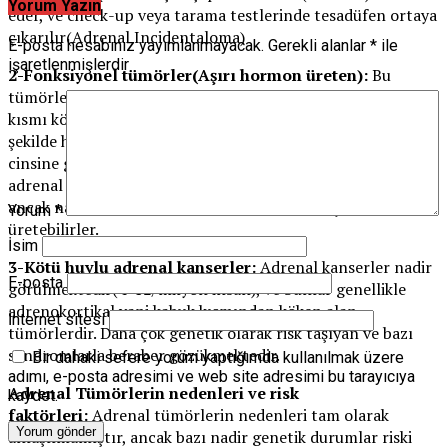
Yorum Yazın
eder, ve check-up veya tarama testlerinde tesadüfen ortaya
çıkarılır(Adrenal Incidentaloma)
E-posta hesabınız yayımlanmayacak.
Gerekli alanlar
*
ile
işaretlenmişlerdir
2-Fonksiyonel tümörler(Aşırı hormon üreten):
Bu
tümörler de yine çoğunluğu iyi huylu olmak üzere çok az bir
kısmı kötü huylu adrenal kanserlerdir. Bunlar aşırı bir
şekilde hormon üretirler ve aşırı ürettikleri hormonun
cinsine göre bir klinik tablo ile hastalar gelir. Fonksiyonel
adrenal tümörler genellikle tek-bir hormonu aşırı üretirler,
ancak nadirde olsa birden fazla tür hormon aşırı
Yorum
*
üretebilirler.
İsim
3-Kötü huylu adrenal kanserler:
Adrenal kanserler nadir
E-posta
görülmektedir(4-12/milyon insan), ve bunlar genellikle
adrenokortikal yani kabuk kısmından köken alan
İnternet sitesi
tümörlerdir. Daha çok genetik olarak risk taşıyan ve bazı
sendromlarla beraber gözükmektedir.
Bir dahaki sefere yorum yaptığımda kullanılmak üzere
adımı, e-posta adresimi ve web site adresimi bu tarayıcıya
Adrenal Tümörlerin nedenleri ve risk
kaydet.
faktörleri:
Adrenal tümörlerin nedenleri tam olarak
anlaşılmamıştır, ancak bazı nadir genetik durumlar riski