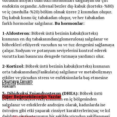
vücudun ihtiyacı olan bazı hormonları salgılayan bir çift
endokrin organdır. Adrenal bezler dış-kabuk (korteks-%80)
ve iç (medulla-%20) bölüm olmak üzere 2 kısımdan oluşur.
Dış kabuk kısmı üç tabakadan oluşur, ve her tabakadan
farklı hormonlar salgılanır.
Bu hormonlar:
1-Aldosteron:
Böbrek üstü bezinin kabuk(korteks)
kısmının en dış tabakasından(glomerulosa) salgılanır ve
böbrekleri etkiyerek vucudun su ve tuz dengesini sağlamaya
çalışır. Sodyum ve potasyum seviyelerini kontrol ederek
vucutta kan basıncını dengede tutmaya yardımcı olur.
2-Kortizol:
Böbrek üstü bezinin kabuk(korteks) kısmının
orta tabakasından(Fasikulata) salgılanır ve metabolizmayı
etkiler ve vücudun stress ve enfeksionlarla baş etmesine
Okumaya Devam
katkıda bulunur.
Reklam
3- Dihidroksi Epiandrosteron (DHEA):
Böbrek üstü
Diğer Beğenebileceğin Yazılar
bezinin kabuk(korteks) kısmının en iç bölgesinden
salgılanır ve erkeklerde androjen olarak, kadınlarda ise
östrojen gibi etki yaparak cinsiyet karakterlerin(saç ve kıl
dağılımı,cinsiyete uygun bir şekilde vücudun şekillenmesi,