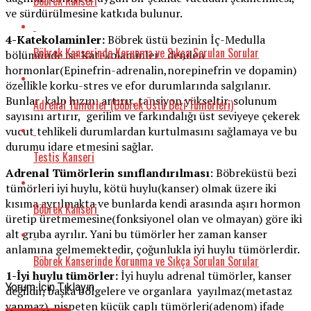
Böbrek Kanseri
ve sürdürülmesine katkıda bulunur.
4-Katekolaminler:
Böbrek üstü bezinin İç-Medulla
Böbrek Kanserinde Korunma ve Sıkça Sorulan Sorular
bölümünde ise Katekolaminler denilen
hormonlar(Epinefrin-adrenalin,norepinefrin ve dopamin)
özellikle korku-stres ve efor durumlarında salgılanır.
Bunlar kalp hızını artırır, tansiyon yükseltir, solunum
Adrenal Tümörler (Böbrek Üstü Bezi Tümörleri)
sayısını artırır, gerilim ve farkındalığı üst seviyeye çekerek
vucut tehlikeli durumlardan kurtulmasını sağlamaya ve bu
durumu idare etmesini sağlar.
Testis Kanseri
Adrenal Tümörlerin sınıflandırılması
: Böbreküstü bezi
tümörleri iyi huylu, kötü huylu(kanser) olmak üzere iki
kısıma ayrılmakta ve bunlarda kendi arasında aşırı hormon
Böbrek Kanseri
üretip üretmemesine(fonksiyonel olan ve olmayan) göre iki
alt gruba ayrılır. Yani bu tümörler her zaman kanser
anlamına gelmemektedir, çoğunlukla iyi huylu tümörlerdir.
Böbrek Kanserinde Korunma ve Sıkça Sorulan Sorular
1-İyi huylu tümörler:
İyi huylu adrenal tümörler, kanser
Yorum İçin Tıklayın
değildir, başka bölgelere ve organlara yayılmaz(metastaz
yapmaz), nispeten küçük çaplı tümörleri(adenom) ifade