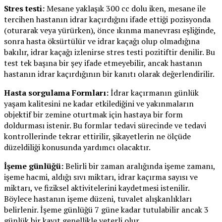
Stres testi:
Mesane yaklaşık 300 cc dolu iken, mesane ile
tercihen hastanın idrar kaçırdığını ifade ettiği pozisyonda
(oturarak veya yürürken), önce ıkınma manevrası eşliğinde,
sonra hasta öksürtülür ve idrar kaçağı olup olmadığına
bakılır, idrar kaçağı izlenirse stres testi pozitiftir denilir. Bu
test tek başına bir şey ifade etmeyebilir, ancak hastanın
hastanın idrar kaçırdığının bir kanıtı olarak değerlendirilir.
Hasta sorgulama Formları:
İdrar kaçırmanın günlük
yaşam kalitesini ne kadar etkilediğini ve yakınmaların
objektif bir zemine oturtmak için hastaya bir form
doldurması istenir. Bu formlar tedavi sürecinde ve tedavi
kontrollerinde tekrar ettirilir, şikayetlerin ne ölçüde
düzeldiliği konusunda yardımcı olacaktır.
İşeme günlüğü:
Belirli bir zaman aralığında işeme zamanı,
işeme hacmi, aldığı sıvı miktarı, idrar kaçırma sayısı ve
miktarı, ve fiziksel aktivitelerini kaydetmesi istenilir.
Böylece hastanın işeme düzeni, tuvalet alışkanlıkları
belirlenir. İşeme günlüğü 7 güne kadar tutulabilir ancak 3
günlük bir kayıt genellikle yeterli olur.