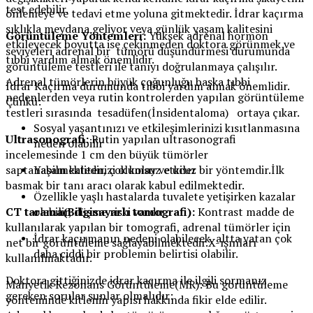
test edebilir.
önlemeye ve tedavi etme yoluna gitmektedir. İdrar kaçırma
sıklıkla meydana geliyor veya günlük yaşam kalitesini
Görüntüleme Yöntemleri:
Yüksek adrenal hormon
etkileyecek boyutta ise çekinmeden doktora görünmek ve
seviyeleri adrenal bir tümörü düşündürmesi durumunda
tıbbi yardım almak önemlidir.
görüntüleme testleri ile tanıyı doğrulanmaya çalışılır.
Adrenal tümörlerin büyük çoğunluğu başka tıbbi
İdrar Kaçırma durumunda tıbbi yardım almak önemlidir.
nedenlerden veya rutin kontrolerden yapılan görüntüleme
Çünkü:
testleri sırasında tesadüfen(İnsidentaloma) ortaya çıkar.
Sosyal yaşantınızı ve etkileşimlerinizi kısıtlanmasına
Ultrasonografi:
Rutin yapılan ultrasonografi
neden olabilir
incelemesinde 1 cm den büyük tümörler
saptanabilmektedir, çok kolay ve ucuz bir yöntemdir.İlk
Yaşam kalitenizi olumsuz etkiler
basmak bir tanı aracı olarak kabul edilmektedir.
Özellikle yaşlı hastalarda tuvalete yetişirken kazalar
CT tarama(Bilgisayarlı tomografi):
Kontrast madde de
olabilir, düşme riski vardır
kullanılarak yapılan bir tomografi, adrenal tümörler için
İdrar kaçırmanın nedeni olabilecek, altta yatan çok
net bir görüntüleme sağlayabilmektedir.X-ışınları
daha ciddi bir problemin belirtisi olabilir.
kullanılmaktadır.
Doktora gittiğinizde idrar kaçırma ile ilgili sormanız
Manyetik Rezonans Görüntüleme(MR): Bu görüntüleme
gereken sorular şunlar olmalıdır:
yönteminde kitlenin yapısı hakkında fikir elde edilir.