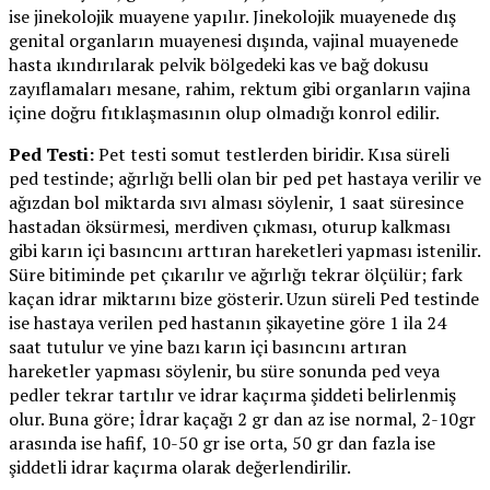
ise jinekolojik muayene yapılır. Jinekolojik muayenede dış
genital organların muayenesi dışında, vajinal muayenede
hasta ıkındırılarak pelvik bölgedeki kas ve bağ dokusu
zayıflamaları mesane, rahim, rektum gibi organların vajina
içine doğru fıtıklaşmasının olup olmadığı konrol edilir.
Ped Testi:
Pet testi somut testlerden biridir. Kısa süreli
ped testinde; ağırlığı belli olan bir ped pet hastaya verilir ve
ağızdan bol miktarda sıvı alması söylenir, 1 saat süresince
hastadan öksürmesi, merdiven çıkması, oturup kalkması
gibi karın içi basıncını arttıran hareketleri yapması istenilir.
Süre bitiminde pet çıkarılır ve ağırlığı tekrar ölçülür; fark
kaçan idrar miktarını bize gösterir. Uzun süreli Ped testinde
ise hastaya verilen ped hastanın şikayetine göre 1 ila 24
saat tutulur ve yine bazı karın içi basıncını artıran
hareketler yapması söylenir, bu süre sonunda ped veya
pedler tekrar tartılır ve idrar kaçırma şiddeti belirlenmiş
olur. Buna göre; İdrar kaçağı 2 gr dan az ise normal, 2-10gr
arasında ise hafif, 10-50 gr ise orta, 50 gr dan fazla ise
şiddetli idrar kaçırma olarak değerlendirilir.