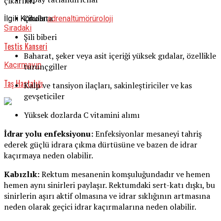
çıkarılır.
Çikolata
İlgili Konular:
adrenal
tümör
üroloji
Sıradaki
Şili biberi
Testis Kanseri
Baharat, şeker veya asit içeriği yüksek gıdalar, özellikle
Kaçırmayın
turunçgiller
Taş Hastalığı
Kalp ve tansiyon ilaçları, sakinleştiriciler ve kas
gevşeticiler
Yüksek dozlarda C vitamini alımı
İdrar yolu enfeksiyonu:
Enfeksiyonlar mesaneyi tahriş
ederek güçlü idrara çıkma dürtüsüne ve bazen de idrar
kaçırmaya neden olabilir.
Kabızlık:
Rektum mesanenin komşuluğundadır ve hemen
hemen aynı sinirleri paylaşır. Rektumdaki sert-katı dışkı, bu
sinirlerin aşırı aktif olmasına ve idrar sıklığının artmasına
neden olarak geçici idrar kaçırmalarına neden olabilir.