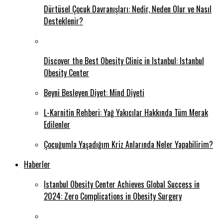
Dürtüsel Çocuk Davranışları: Nedir, Neden Olur ve Nasıl
Desteklenir?
Discover the Best Obesity Clinic in Istanbul: Istanbul
Obesity Center
Beyni Besleyen Diyet: Mind Diyeti
L-Karnitin Rehberi: Yağ Yakıcılar Hakkında Tüm Merak
Edilenler
Çocuğumla Yaşadığım Kriz Anlarında Neler Yapabilirim?
Haberler
Istanbul Obesity Center Achieves Global Success in
2024: Zero Complications in Obesity Surgery