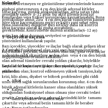
Nelerdir?
hormon üretmeyen ve görüntüleme yöntemlerinde kanser
şüphesi göstermeyen 4 cm den küçük adrenal kitleler
İdrar kaçırma, günlük alışkanlıklardan, altta yatan tıbbi
genellikle sadece 6-12 ayda bir aktif izlemle kontrol
koşullardan veya fiziksel sorunlardan kaynaklanabilir. Buna
protokolüne alınır. Zira 4 cm den küçük tümörlerin kanser
göre idrar kaçırmalarını geçici ve kalıcı yani sebat eden
olma olasılıkları düşüktür Bazı kitleler daha sık kontrol
idrar kaçırma olarak iki gruba ayırabiliriz.
gerektirebilir. Kontrollerde düzenli aralıklarla(6-12 ay)
rutin kan, idrar, hormon seviyeleri ve görüntüleme
1- Geçici idrar kaçırma
yöntemleri kullanılarak yapılır.
Bazı içecekler, yiyecekler ve ilaçlar bağlı olarak gelişen idrar
2-Cerrahi:
Fonksiyonel olan yani aşırı hormon üretmesi
kaçırmaları geçicidir, buna neden olan ilaç, gıda veya ilaçlar
nedeniyle ciddi şikayetlere neden olan veya 4 cm den büyük
değiştirildiğinde ortadan kalkabilir:
olan adrenal tümörler cerrahi yoldan çıkarılır, böylelikle
hastalar kitlenin ürettiği aşırı hormonların yaptığı
Geçici idrar kaçırmaya neden olan yiyecek, içecek ve ilaçlar
etkilerden olan; kontrol edilemeyen yüksek tansiyon,kalp
şunlardır:
krizi, kilo alımı, diyabet ve böbrek problemleri gibi ciddi
Alkol
uzun süreli sağlık sorunlarından korunmuş olur. 4 cm den
büyük adrenal kitlelerin kanser olma olasılıkları yüksek
Kafein
olduğundan fonksiyonel olsun olması yine cerrahi tedavi
gerekir. Cerrahi ya sadece adrenal bezindeki kitle tamamı
Gazlı içecekler ve maden suyu
çıkartılır veya adrenal bezin tamamı kitle ile beraber
Yapay tatlandırıcılar