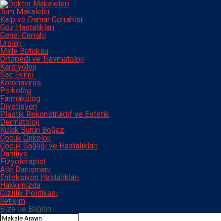
Tüm Makaleler
Kalp ve Damar Cerrahisi
Göz Hastalıkları
Genel Cerrahi
Üroloji
Mide Botoksu
Ortopedi ve Travmatoloji
Kardiyoloji
Saç Ekimi
Koronavirüs
Psikolog
Farmakolog
Diyetisyen
Plastik Rekonstrüktif ve Estetik
Dermatoloji
Kulak Burun Boğaz
Çocuk Onkoloji
Çocuk Sağlığı ve Hastalıkları
Dahiliye
Fizyoterapist
Aile Danışmanı
Enfeksiyon Hastalıkları
Hakkımızda
Gizlilik Politikası
İletişim
Bize ile Bağlan