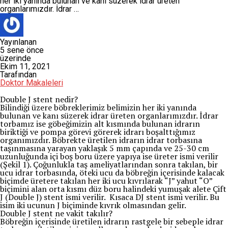
her iki yanında bulunan ve kanı süzerek idrar üreten
organlarımızdır. İdrar …
Yayınlanan
5 sene önce
üzerinde
Ekim 11, 2021
Tarafından
Doktor Makaleleri
Double J stent nedir?
Bilindiği üzere böbreklerimiz belimizin her iki yanında
bulunan ve kanı süzerek idrar üreten organlarımızdır. İdrar
torbamız ise göbeğimizin alt kısmında bulunan idrarın
biriktiği ve pompa görevi görerek idrarı boşalttığımız
organımızdır. Böbrekte üretilen idrarın idrar torbasına
taşınmasına yarayan yaklaşık 5 mm çapında ve 25-30 cm
uzunluğunda içi boş boru üzere yapıya ise üreter ismi verilir
(Şekil 1). Çoğunlukla taş ameliyatlarından sonra takılan, bir
ucu idrar torbasında, öteki ucu da böbreğin içerisinde kalacak
biçimde üretere takılan her iki ucu kıvrılarak “J” yahut “O”
biçimini alan orta kısmı düz boru halindeki yumuşak alete Çift
J (Double J) stent ismi verilir. Kısaca DJ stent ismi verilir. Bu
isim iki ucunun J biçiminde kıvrık olmasından gelir.
Double J stent ne vakit takılır?
Böbreğin içerisinde üretilen idrarın rastgele bir sebeple idrar