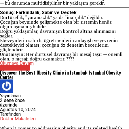
— bu durumda multidisipliner bir yaklaşım gerekir.
Sonuç: Farkındalık, Sabır ve Destek
Dürtüsellik, “yaramazlık” ya da “inatçılık” değildir.
Çocuğun beyninde gelişmekte olan bir sistemin henüz
olgunlaşmamış halidir.
Doğru yaklaşımlar, davranışın kontrol altına alınmasını
sağlar.
Ebeveynlerin sabırlı, öğretmenlerin anlayışlı ve çevrenin
destekleyici olması; çocuğun öz denetim becerilerini
güçlendirir.
Unutmayın: Her dürtüsel davranış bir mesaj taşır — önemli
olan, o mesajı doğru okumaktır. ????
Okumaya Devam
Genel Cerrahi
Discover the Best Obesity Clinic in Istanbul: Istanbul Obesity
Center
Yayınlanan
2 sene önce
üzerinde
Ağustos 10, 2024
Tarafından
Doktor Makaleleri
When it comes to addressing obesity and its related health