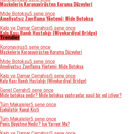
Maskelerin Koronavirüsten Koruma Düzeyleri
Mide Botoksu
5 sene önce
Ameliyatsız Zayıflama Yöntemi: Mide Botoksu
Kalp ve Damar Cerrahisi
5 sene önce
Kalp Kası Bandı Hastalığı (Miyokardiyal Bridge)
Trendler
Koronavirüs
5 sene önce
Maskelerin Koronavirüsten Koruma Düzeyleri
Mide Botoksu
5 sene önce
Ameliyatsız Zayıflama Yöntemi: Mide Botoksu
Kalp ve Damar Cerrahisi
5 sene önce
Kalp Kası Bandı Hastalığı (Miyokardiyal Bridge)
Genel Cerrahi
5 sene önce
Mide botoksu nedir? Mide botoksu yaptıranlar nasıl bir yol izliyor?
Tüm Makaleler
5 sene önce
Ejakülatör Kanal Kisti
Tüm Makaleler
5 sene önce
Penis Büyütme Nedir? İşe Yarıyor Mu?
Kalp ve Damar Cerrahisi
5 sene önce