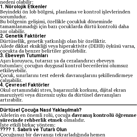
nedeni olabilir:
1.
Nörolojik Etkenler
Beyindeki ön lob bölgesi, planlama ve kontrol işlevlerinden
sorumludur.
Bu bölgenin gelişimi, özellikle çocukluk döneminde
tamamlanmadığı için bazı çocuklarda dürtü kontrolü daha
zor olabilir.
2.
Genetik Faktörler
Dürtüsellik, genetik yatkınlığı olan bir özelliktir.
Ailede dikkat eksikliği veya hiperaktivite (DEHB) öyküsü varsa,
çocukta da benzer belirtiler görülebilir.
3.
Ebeveyn Tutumları
Aşırı koruyucu, tutarsız ya da cezalandırıcı ebeveyn
tutumları; çocuğun duygusal kontrol becerilerini olumsuz
etkileyebilir.
Çocuk, sınırlarını test ederek davranışlarını şekillendirmeye
çalışabilir.
4.
Çevresel Faktörler
Okul ortamındaki stres, başarısızlık korkusu, dijital ekran
maruziyeti veya düzensiz uyku da dürtüsel davranışları
artırabilir.
Dürtüsel Çocuğa Nasıl Yaklaşılmalı?
Ailelerin en önemli rolü, çocuğa
davranış kontrolü öğrenme
sürecinde rehberlik etmek
olmalıdır.
İşte etkili birkaç yöntem:
???? 1.
Sabırlı ve Tutarlı Olun
Çocuğunuz bir davranışı tekrarladığında hemen