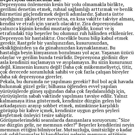
Depresyonu önlemenin kesin bir yolu olmamakla birlikte,
gerilimi denetim etmek, ruhsal sağlamlığı arttırmak ve benlik
hürmetini güçlendirmek değerli adımlardır. Şahısta üstte
saydığımız şikâyetler mevcutsa, en kısa vakitte takviye alması,
kendisi ve etrafı için yararlı olacaktır. Zira depresyondan
yalnızca kişinin kendisi mustarip değildir, konut ve iş
etrafındaki tüp beşerler bu olumsuz ruh hâlinden etkilenirler.
Depresyon bir hastalıktır. Öncelikle bunu bilip kabul etmek
gerekir. Rastgele bir yanlışınızdan, kusurunuzdan,
eksikliğinizden ya da günahınızdan kaynaklanmaz. Bu
hastalığa beyin kimyasının bozulması yol açar. Yaşanan üzücü
olaylar ve gerilim bunda tesirlidir. Depresyona girdiniz diye
asla kendinizi suçlamayın ve ayıplamayın. Bu sizin kusurunuz
değil. Kimsenin kusuru değil! Daha çok mükemmeliyetçi, titiz,
çok derecede sorumluluk sahibi ve çok fazla çalışan bireyler
daha sık depresyona girerler.
Pekala, bu durumda ne yapılması gerekir? Bol bol açık havada
bulunmak güzel gelir; bilhassa öğlenden evvel yapılan
yürüyüşlerde güneş ışığından daha çok faydalanıldığı için,
yürüyüşlerin sabah vaktinde yapılması tavsiye edilir. Yalnız
kalmamaya itina göstermek, kendinize düzgün gelen bir
arkadaşınızı arayıp sohbet etmek, mümkünse karşılıklı
görüşüp bir kahve içmek, kendinize uygun gelen şeyleri
keşfetmek önleyici tesire sahiptir.
Görüşmelerimdeki seanslarda danışanlara soruyorum: “Size
ne düzgün gelir, ne memnun eder?” Beşerler kendilerini neyin
memnun ettiğini bilmiyorlar. Mutsuzluğa, ümitsizliğe o kadar
çok odaklanmışlar ki kendilerini nelerin memnun ettiğinin