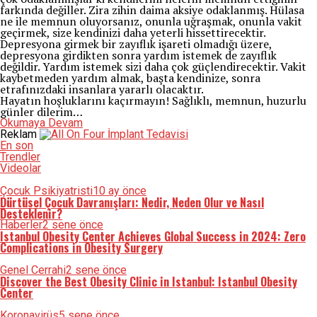
farkında değiller. Zira zihin daima aksiye odaklanmış. Hülasa
ne ile memnun oluyorsanız, onunla uğraşmak, onunla vakit
geçirmek, size kendinizi daha yeterli hissettirecektir.
Depresyona girmek bir zayıflık işareti olmadığı üzere,
depresyona girdikten sonra yardım istemek de zayıflık
değildir. Yardım istemek sizi daha çok güçlendirecektir. Vakit
kaybetmeden yardım almak, başta kendinize, sonra
etrafınızdaki insanlara yararlı olacaktır.
Hayatın hoşluklarını kaçırmayın! Sağlıklı, memnun, huzurlu
günler dilerim…
Okumaya Devam
Reklam
En son
Trendler
Videolar
Çocuk Psikiyatristi
10 ay önce
Dürtüsel Çocuk Davranışları: Nedir, Neden Olur ve Nasıl
Desteklenir?
Haberler
2 sene önce
Istanbul Obesity Center Achieves Global Success in 2024: Zero
Complications in Obesity Surgery
Genel Cerrahi
2 sene önce
Discover the Best Obesity Clinic in Istanbul: Istanbul Obesity
Center
Koronavirüs
5 sene önce