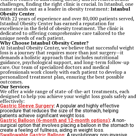
challenges, finding the right clinic is crucial. In Istanbul, one
name stands out as a leader in obesity treatment:
Istanbul
Obesity Center
.
With 22 years of experience and over 80,000 patients served,
Istanbul Obesity Center has earned a reputation for
excellence in the field of obesity treatment. The clinic is
dedicated to offering comprehensive care tailored to the
unique needs of each patient.
Why Choose Istanbul Obesity Center?
At Istanbul Obesity Center, we believe that successful weight
loss is a journey that requires more than just surgery—it
demands a holistic approach that includes nutritional
guidance, psychological support, and long-term follow-up
care. Our team of specialized doctors and medical
professionals work closely with each patient to develop a
personalized treatment plan, ensuring the best possible
outcomes.
Our Services
We offer a wide range of state-of-the-art treatments, each
designed to help you achieve your weight loss goals safely and
effectively:
Gastric Sleeve Surgery
:
A popular and highly effective
procedure that reduces the size of the stomach, helping
patients achieve significant weight loss.
Gastric Balloon (6-month and 12-month options)
:
A non-
surgical option that involves placing a balloon in the stomach to
create a feeling of fullness, aiding in weight loss.
Swallowable Gastric Balloon:
A revolutionary, non-invasive