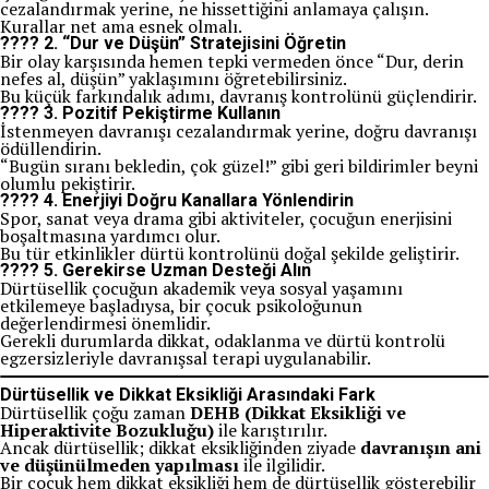
cezalandırmak yerine, ne hissettiğini anlamaya çalışın.
Kurallar net ama esnek olmalı.
???? 2.
“Dur ve Düşün” Stratejisini Öğretin
Bir olay karşısında hemen tepki vermeden önce “Dur, derin
nefes al, düşün” yaklaşımını öğretebilirsiniz.
Bu küçük farkındalık adımı, davranış kontrolünü güçlendirir.
???? 3.
Pozitif Pekiştirme Kullanın
İstenmeyen davranışı cezalandırmak yerine, doğru davranışı
ödüllendirin.
“Bugün sıranı bekledin, çok güzel!” gibi geri bildirimler beyni
olumlu pekiştirir.
???? 4.
Enerjiyi Doğru Kanallara Yönlendirin
Spor, sanat veya drama gibi aktiviteler, çocuğun enerjisini
boşaltmasına yardımcı olur.
Bu tür etkinlikler dürtü kontrolünü doğal şekilde geliştirir.
???? 5.
Gerekirse Uzman Desteği Alın
Dürtüsellik çocuğun akademik veya sosyal yaşamını
etkilemeye başladıysa, bir çocuk psikoloğunun
değerlendirmesi önemlidir.
Gerekli durumlarda dikkat, odaklanma ve dürtü kontrolü
egzersizleriyle davranışsal terapi uygulanabilir.
Dürtüsellik ve Dikkat Eksikliği Arasındaki Fark
Dürtüsellik çoğu zaman
DEHB (Dikkat Eksikliği ve
Hiperaktivite Bozukluğu)
ile karıştırılır.
Ancak dürtüsellik; dikkat eksikliğinden ziyade
davranışın ani
ve düşünülmeden yapılması
ile ilgilidir.
Bir çocuk hem dikkat eksikliği hem de dürtüsellik gösterebilir