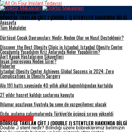
Doktor Makaleleri
BÖBREĞE TAKILAN ÇİFT J (DOUBLE J) STENTLER HAKKINDA BİLGİ
Anasayfa
Tüm Makaleler
Dürtüsel Çocuk Davranışları: Nedir, Neden Olur ve Nasıl Desteklenir?
Discover the Best Obesity Clinic in Istanbul: Istanbul Obesity Center
Çocuğumla Yaşadığım Kriz Anlarında Neler Yapabilirim?
Aort Kapak Hastalarının Şikayetleri
İnsan Depresyona Neden Girer?
Haberler
Istanbul Obesity Center Achieves Global Success in 2024: Zero
Complications in Obesity Surgery
Alo 191 hattı sayesinde 40 yıllık alkol bağımlılığından kurtuldu
27 yıldır hasret kaldığı saçlarına kavuştu
Ihlamur ucuzlayan fiyatıyla bu sene de vazgeçilemez olacak
Ordu, aşılama çalışmalarında Türkiye’de üçüncü sıraya yükseldi
Tüm Makaleler
BÖBREĞE TAKILAN ÇİFT J (DOUBLE J) STENTLER HAKKINDA BİLGİ
Double J stent nedir? Bilindiği üzere böbreklerimiz belimizin