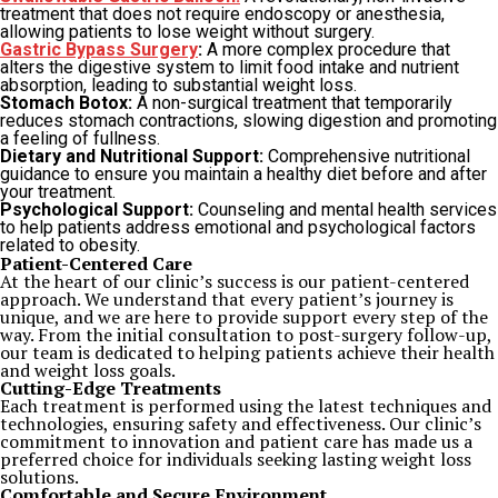
treatment that does not require endoscopy or anesthesia,
allowing patients to lose weight without surgery.
Gastric Bypass Surgery
:
A more complex procedure that
alters the digestive system to limit food intake and nutrient
absorption, leading to substantial weight loss.
Stomach Botox:
A non-surgical treatment that temporarily
reduces stomach contractions, slowing digestion and promoting
a feeling of fullness.
Dietary and Nutritional Support:
Comprehensive nutritional
guidance to ensure you maintain a healthy diet before and after
your treatment.
Psychological Support:
Counseling and mental health services
to help patients address emotional and psychological factors
related to obesity.
Patient-Centered Care
At the heart of our clinic’s success is our patient-centered
approach. We understand that every patient’s journey is
unique, and we are here to provide support every step of the
way. From the initial consultation to post-surgery follow-up,
our team is dedicated to helping patients achieve their health
and weight loss goals.
Cutting-Edge Treatments
Each treatment is performed using the latest techniques and
technologies, ensuring safety and effectiveness. Our clinic’s
commitment to innovation and patient care has made us a
preferred choice for individuals seeking lasting weight loss
solutions.
Comfortable and Secure Environment