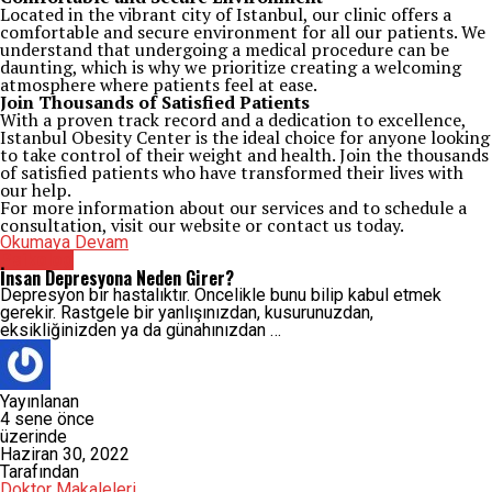
Located in the vibrant city of Istanbul, our clinic offers a
comfortable and secure environment for all our patients. We
understand that undergoing a medical procedure can be
daunting, which is why we prioritize creating a welcoming
atmosphere where patients feel at ease.
Join Thousands of Satisfied Patients
With a proven track record and a dedication to excellence,
Istanbul Obesity Center is the ideal choice for anyone looking
to take control of their weight and health. Join the thousands
of satisfied patients who have transformed their lives with
our help.
For more information about our services and to schedule a
consultation, visit our website or contact us today.
Okumaya Devam
Psikolog
İnsan Depresyona Neden Girer?
Depresyon bir hastalıktır. Öncelikle bunu bilip kabul etmek
gerekir. Rastgele bir yanlışınızdan, kusurunuzdan,
eksikliğinizden ya da günahınızdan …
Yayınlanan
4 sene önce
üzerinde
Haziran 30, 2022
Tarafından
Doktor Makaleleri