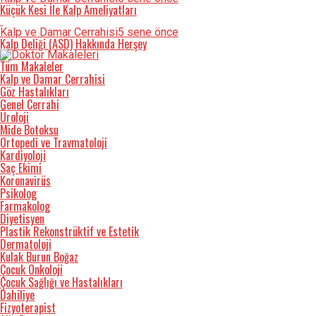
Küçük Kesi İle Kalp Ameliyatları
Kalp ve Damar Cerrahisi
5 sene önce
Kalp Deliği (ASD) Hakkında Herşey
Tüm Makaleler
Kalp ve Damar Cerrahisi
Göz Hastalıkları
Genel Cerrahi
Üroloji
Mide Botoksu
Ortopedi ve Travmatoloji
Kardiyoloji
Saç Ekimi
Koronavirüs
Psikolog
Farmakolog
Diyetisyen
Plastik Rekonstrüktif ve Estetik
Dermatoloji
Kulak Burun Boğaz
Çocuk Onkoloji
Çocuk Sağlığı ve Hastalıkları
Dahiliye
Fizyoterapist