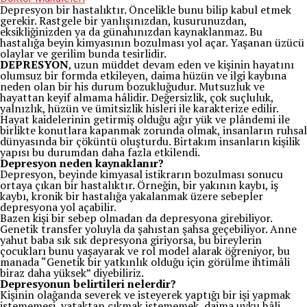
Depresyon bir hastalıktır. Öncelikle bunu bilip kabul etmek
gerekir. Rastgele bir yanlışınızdan, kusurunuzdan,
eksikliğinizden ya da günahınızdan kaynaklanmaz. Bu
hastalığa beyin kimyasının bozulması yol açar. Yaşanan üzücü
olaylar ve gerilim bunda tesirlidir.
DEPRESYON
, uzun müddet devam eden ve kişinin hayatını
olumsuz bir formda etkileyen, daima hüzün ve ilgi kaybına
neden olan bir his durum bozukluğudur. Mutsuzluk ve
hayattan keyif almama hâlidir. Değersizlik, çok suçluluk,
yalnızlık, hüzün ve ümitsizlik hisleri ile karakterize edilir.
Hayat kaidelerinin getirmiş olduğu ağır yük ve plândemi ile
birlikte konutlara kapanmak zorunda olmak, insanların ruhsal
dünyasında bir çöküntü oluşturdu. Birtakım insanların kişilik
yapısı bu durumdan daha fazla etkilendi.
Depresyon neden kaynaklanır?
Depresyon, beyinde kimyasal istikrarın bozulması sonucu
ortaya çıkan bir hastalıktır. Örneğin, bir yakının kaybı, iş
kaybı, kronik bir hastalığa yakalanmak üzere sebepler
depresyona yol açabilir.
Bazen kişi bir sebep olmadan da depresyona girebiliyor.
Genetik transfer yoluyla da şahıstan şahsa geçebiliyor. Anne
yahut baba sık sık depresyona giriyorsa, bu bireylerin
çocukları bunu yaşayarak ve rol model alarak öğreniyor, bu
manada “Genetik bir yatkınlık olduğu için görülme ihtimâli
biraz daha yüksek” diyebiliriz.
Depresyonun belirtileri nelerdir?
Kişinin olağanda severek ve isteyerek yaptığı bir işi yapmak
istememesi, yataktan çıkmak istememek, daima uyku hâli,