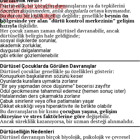
Dürtüsellik Nedir?
Sıradaki
Prostat ve Cinsel Sıhhat Programı
Dürtüsellik, bir çocuğun davranışlarını ya da tepkilerini
önceden düşünmeden, anlık duygularla
ortaya koymasıdır.
Kaçırmayın
BÖBREK HÜCRELİ KANSERLER
Bu durum bir kişilik özelliği değildir; genellikle
beynin ön
bölgesinde yer alan “dürtü kontrol merkezinin” gelişim
hızıyla
ilişkilidir.
Her çocuk zaman zaman dürtüsel davranabilir, ancak
dürtüsellik belirgin hale geldiğinde;
sosyal ilişkilerde sorunlar,
akademik zorluklar,
duygusal dalgalanmalar
gibi etkiler gözlemlenebilir.
Dürtüsel Çocuklarda Görülen Davranışlar
Dürtüsel çocuklar genellikle şu özellikleri gösterir:
Konuşurken başkalarının sözünü keser
Oyunlarda kurallara uymakta zorlanır
“Bir şey yapmadan önce düşünme” becerisi zayıftır
Ödül gecikmesine tahammül edemez (hemen sonuç ister)
Hatalarından ders çıkarmakta zorlanır
Çabuk sinirlenir veya öfke patlamaları yaşar
Dikkat eksikliği veya hiperaktivite ile birlikte olabilir
Bu davranışların bir kısmı
çocuğun yaşına, gelişim
düzeyine ve stres faktörlerine göre
değişebilir.
Ancak süreklilik kazanıyorsa, bir uzman desteği alınmalıdır.
Dürtüselliğin Nedenleri
Dürtüsel davranışın birçok biyolojik, psikolojik ve çevresel