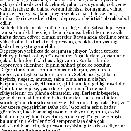
uykuya dalmada zorluk çekmek yahut çok uyumak, çok yeme
yahut iştahsızlık, daima yorgunluk hissi, konuşmada yahut
hareketlerde yavaşlama, değersizlik ve hatalı hissetmek,
intihar fikri üzere belirtiler, “depresyon belirtisi” olarak kabul
edilir.
Bu belirtilerle birlikte mühlet de değerlidir. Şahsa depresyon
tanısı konulabilmesi için kelam konusu belirtilerin en az iki
hafta devam ediyor olması gerekir. Bayanlarda görülme oranı
yüksek olmakla birlikte, depresyon, çocukluktan yaşlılığa
kadar her yaşta görülebilir.
Depresyon yaşlılıkta da karşımıza çıkıyor. “Âdeta tetikte
bekleyip fırsat kolluyor” diyebiliriz. Yaşı ilerlemiş insanların
çoklukla birden fazla hastalığı vardır. Bunlara bir de
depresyon eklenince, kişinin sıhhati güzelce bozulur.
Değerli bir sıhhat sorunu olmasına karşın, yaşlılarda
depresyon teşhisi nadiren konulur. Sebebi ise, yaşlıların
keyifsiz, neşesiz, mutsuz, sakin olmalarının olağan
karşılanması, şikâyetlerinin yaşlılıktan ileri geldiği niyetidir.
Öbür bir sebep ise, yaşlı depresyonunda “bedensel
şikâyetlerin” ön plânda olmasıdır. Yaşı ilerlemiş beşerler,
genelde ruh hâllerinden bahsetmezler. Hatta ruh hâlleri
sorulduğunda karşılık vermezler. Ellerini sallayarak, “Boş ver”
der üzere geçiştirirler. Daha çok, “Gözlerim eskisi kadar
görmüyor, bacaklarım ağrıyor, çabuk yoruluyorum, eskisi
kadar dinç değilim, kuvvetim yerinde değil” diye serzenişte
bulunurlar. Hekimler fizikî semptomlara daha çok
odaklandıkları için, depresyon teşhisini göz arkası ediyorlar.
Depresyon önlenebilir mi?