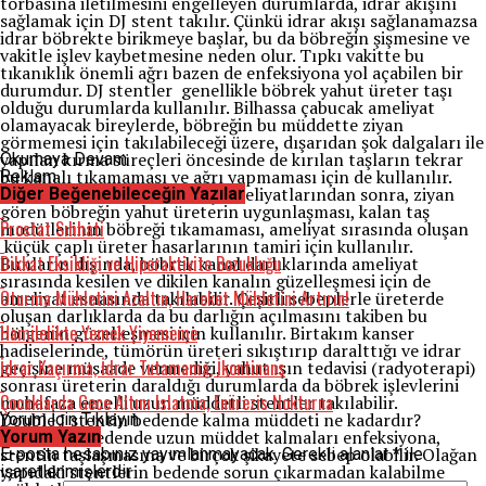
torbasına iletilmesini engelleyen durumlarda, idrar akışını
sağlamak için DJ stent takılır. Çünkü idrar akışı sağlanamazsa
idrar böbrekte birikmeye başlar, bu da böbreğin şişmesine ve
vakitle işlev kaybetmesine neden olur. Tıpkı vakitte bu
tıkanıklık önemli ağrı bazen de enfeksiyona yol açabilen bir
durumdur. DJ stentler genellikle böbrek yahut üreter taşı
olduğu durumlarda kullanılır. Bilhassa çabucak ameliyat
olamayacak bireylerde, böbreğin bu müddette ziyan
görmemesi için takılabileceği üzere, dışarıdan şok dalgaları ile
yapılan kırma süreçleri öncesinde de kırılan taşların tekrar
Okumaya Devam
bu kanalı tıkamaması ve ağrı yapmaması için de kullanılır.
Reklam
Lakin günümüzde en sık taş ameliyatlarından sonra, ziyan
Diğer Beğenebileceğin Yazılar
gören böbreğin yahut üreterin uygunlaşması, kalan taş
Prostat Sıhhati
modüllerinin böbreği tıkamaması, ameliyat sırasında oluşan
küçük çaplı üreter hasarlarının tamiri için kullanılır.
Dikkat Eksikliği ve Hiperaktivite Bozukluğu
Bunların dışında, böbrek kanal darlıklarında ameliyat
sırasında kesilen ve dikilen kanalın güzelleşmesi için de
Oturma Mühletini Azaltın, Hareket Mühletini Artırın!
ameliyat esnasında takılabilir. Çeşitli sebeplerle üreterde
oluşan darlıklarda da bu darlığın açılmasını takiben bu
Hamilelikte Yemek Yiyememe
bölgenin güzelleşmesi için kullanılır. Birtakım kanser
hadiselerinde, tümörün üreteri sıkıştırıp daralttığı ve idrar
İdrar Kaçırma, İdrar Tutamama, İkontinans
geçişine müsaade vermediği, yahut ışın tedavisi (radyoterapi)
sonrası üreterin daraldığı durumlarda da böbrek işlevlerini
Çocuklarda Gece Altını Islatma, Enürezis Nokturna
muhafaza emelli uzun müddetli stentler takılabilir.
Double J stentin bedende kalma müddeti ne kadardır?
Yorum İçin Tıklayın
Stentlerin bedende uzun müddet kalmaları enfeksiyona,
Yorum Yazın
stentin taşlaşmasına ve birçok şikayete sebep olabilir. Olağan
E-posta hesabınız yayımlanmayacak.
Gerekli alanlar
*
ile
yapıdaki stentlerin bedende sorun çıkarmadan kalabilme
işaretlenmişlerdir