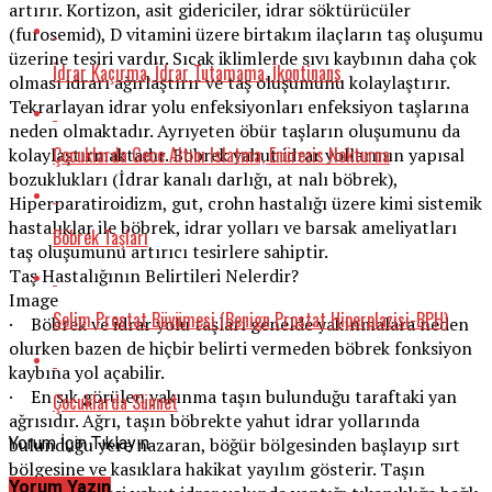
artırır. Kortizon, asit gidericiler, idrar söktürücüler
(furosemid), D vitamini üzere birtakım ilaçların taş oluşumu
üzerine tesiri vardır. Sıcak iklimlerde sıvı kaybının daha çok
İdrar Kaçırma, İdrar Tutamama, İkontinans
olması idrarı ağırlaştırır ve taş oluşumunu kolaylaştırır.
Tekrarlayan idrar yolu enfeksiyonları enfeksiyon taşlarına
neden olmaktadır. Ayrıyeten öbür taşların oluşumunu da
Çocuklarda Gece Altını Islatma, Enürezis Nokturna
kolaylaştırmaktadır. Böbrek yahut idrar yollarının yapısal
bozuklukları (İdrar kanalı darlığı, at nalı böbrek),
Hiperparatiroidizm, gut, crohn hastalığı üzere kimi sistemik
hastalıklar ile böbrek, idrar yolları ve barsak ameliyatları
Böbrek Taşları
taş oluşumunu artırıcı tesirlere sahiptir.
Taş Hastalığının Belirtileri Nelerdir?
Image
Selim Prostat Büyümesi (Benign Prostat Hiperplazisi-BPH)
· Böbrek ve idrar yolu taşları genelde yakınmalara neden
olurken bazen de hiçbir belirti vermeden böbrek fonksiyon
kaybına yol açabilir.
· En sık görülen yakınma taşın bulunduğu taraftaki yan
Çocuklarda Sünnet
ağrısıdır. Ağrı, taşın böbrekte yahut idrar yollarında
Yorum İçin Tıklayın
bulunduğu yere nazaran, böğür bölgesinden başlayıp sırt
bölgesine ve kasıklara hakikat yayılım gösterir. Taşın
Yorum Yazın