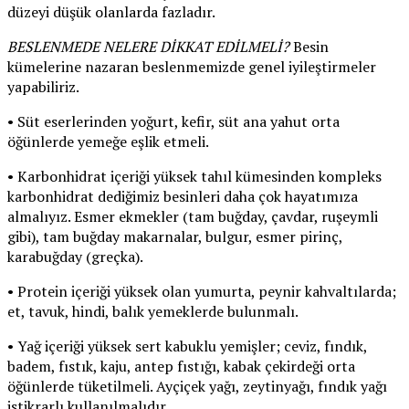
düzeyi düşük olanlarda fazladır.
BESLENMEDE NELERE DİKKAT EDİLMELİ?
Besin
kümelerine nazaran beslenmemizde genel iyileştirmeler
yapabiliriz.
• Süt eserlerinden yoğurt, kefir, süt ana yahut orta
öğünlerde yemeğe eşlik etmeli.
• Karbonhidrat içeriği yüksek tahıl kümesinden kompleks
karbonhidrat dediğimiz besinleri daha çok hayatımıza
almalıyız. Esmer ekmekler (tam buğday, çavdar, ruşeymli
gibi), tam buğday makarnalar, bulgur, esmer pirinç,
karabuğday (greçka).
• Protein içeriği yüksek olan yumurta, peynir kahvaltılarda;
et, tavuk, hindi, balık yemeklerde bulunmalı.
• Yağ içeriği yüksek sert kabuklu yemişler; ceviz, fındık,
badem, fıstık, kaju, antep fıstığı, kabak çekirdeği orta
öğünlerde tüketilmeli. Ayçiçek yağı, zeytinyağı, fındık yağı
istikrarlı kullanılmalıdır.