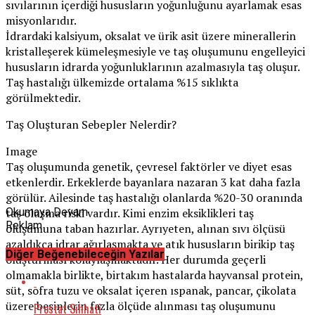
sıvılarının içerdiği hususların yoğunluğunu ayarlamak esas
misyonlarıdır.
İdrardaki kalsiyum, oksalat ve ürik asit üzere minerallerin
kristalleşerek kümeleşmesiyle ve taş oluşumunu engelleyici
hususların idrarda yoğunluklarının azalmasıyla taş oluşur.
Taş hastalığı ülkemizde ortalama %15 sıklıkta
görülmektedir.
Taş Oluşturan Sebepler Nelerdir?
Image
Taş oluşumunda genetik, çevresel faktörler ve diyet esas
etkenlerdir. Erkeklerde bayanlara nazaran 3 kat daha fazla
görülür. Ailesinde taş hastalığı olanlarda %20-30 oranında
taş oluşma riski vardır. Kimi enzim eksiklikleri taş
Okumaya Devam
Reklam
oluşumuna taban hazırlar. Ayrıyeten, alınan sıvı ölçüsü
azaldıkça idrar ağırlaşmakta ve atık hususların birikip taş
Diğer Beğenebileceğin Yazılar
oluşturması kolaylaşmaktadır. Her durumda geçerli
olmamakla birlikte, birtakım hastalarda hayvansal protein,
süt, sofra tuzu ve oksalat içeren ıspanak, pancar, çikolata
üzere besinlerin fazla ölçüde alınması taş oluşumunu
Prostat Sıhhati