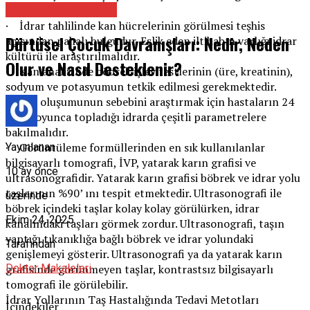
Çocuk Psikiyatristi
edilebilir.
· İdrar tahlilinde kan hücrelerinin görülmesi teşhis
Dürtüsel Çocuk Davranışları: Nedir, Neden
açısından pahalı bulgudur. Eşlik eden iltihabın varlığı idrar
kültürü ile araştırılmalıdır.
Olur ve Nasıl Desteklenir?
· Kan analizinde böbrek işlev testlerinin (üre, kreatinin),
sodyum ve potasyumun tetkik edilmesi gerekmektedir.
· Taş oluşumunun sebebini araştırmak için hastaların 24
saat boyunca topladığı idrarda çeşitli parametrelere
bakılmalıdır.
· Görüntüleme formüllerinden en sık kullanılanlar
Yayınlanan
bilgisayarlı tomografi, İVP, yatarak karın grafisi ve
10 ay önce
ultrasonografidir. Yatarak karın grafisi böbrek ve idrar yolu
taşlarının %90’ ını tespit etmektedir. Ultrasonografi ile
üzerinde
böbrek içindeki taşlar kolay kolay görülürken, idrar
Ekim 24, 2025
kanalındaki taşları görmek zordur. Ultrasonografi, taşın
yaptığı tıkanıklığa bağlı böbrek ve idrar yolundaki
Tarafından
genişlemeyi gösterir. Ultrasonografi ya da yatarak karın
Doktor Makaleleri
grafisinde görünmeyen taşlar, kontrastsız bilgisayarlı
tomografi ile görülebilir.
İdrar Yollarının Taş Hastalığında Tedavi Metotları
İçindekiler