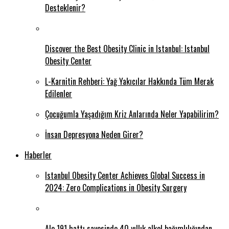
Desteklenir?
Discover the Best Obesity Clinic in Istanbul: Istanbul
Obesity Center
L-Karnitin Rehberi: Yağ Yakıcılar Hakkında Tüm Merak
Edilenler
Çocuğumla Yaşadığım Kriz Anlarında Neler Yapabilirim?
İnsan Depresyona Neden Girer?
Haberler
Istanbul Obesity Center Achieves Global Success in
2024: Zero Complications in Obesity Surgery
Alo 191 hattı sayesinde 40 yıllık alkol bağımlılığından