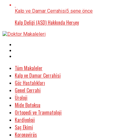
Kalp ve Damar Cerrahisi
5 sene önce
Kalp Deliği (ASD) Hakkında Herşey
Tüm Makaleler
Kalp ve Damar Cerrahisi
Göz Hastalıkları
Genel Cerrahi
Üroloji
Mide Botoksu
Ortopedi ve Travmatoloji
Kardiyoloji
Saç Ekimi
Koronavirüs