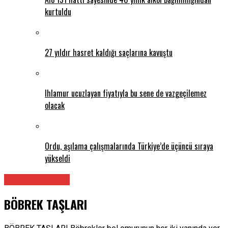
kurtuldu
27 yıldır hasret kaldığı saçlarına kavuştu
Ihlamur ucuzlayan fiyatıyla bu sene de vazgeçilemez
olacak
Ordu, aşılama çalışmalarında Türkiye’de üçüncü sıraya
yükseldi
Tüm Makaleler
BÖBREK TAŞLARI