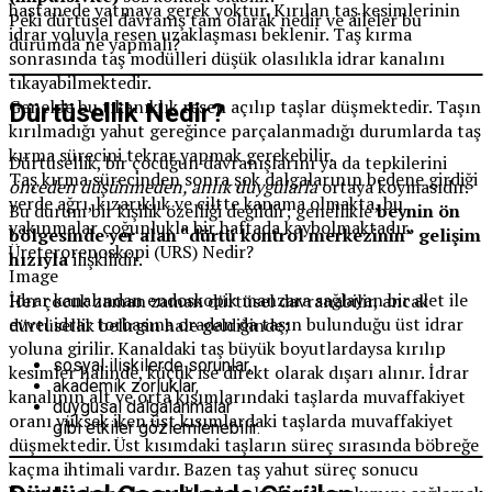
hastanede yatmaya gerek yoktur. Kırılan taş kesimlerinin
Peki dürtüsel davranış tam olarak nedir ve aileler bu
idrar yoluyla resen uzaklaşması beklenir. Taş kırma
durumda ne yapmalı?
sonrasında taş modülleri düşük olasılıkla idrar kanalını
tıkayabilmektedir.
Genelde bu tıkanıklık resen açılıp taşlar düşmektedir. Taşın
Dürtüsellik Nedir?
kırılmadığı yahut gereğince parçalanmadığı durumlarda taş
kırma sürecini tekrar yapmak gerekebilir.
Dürtüsellik, bir çocuğun davranışlarını ya da tepkilerini
Taş kırma sürecinden sonra şok dalgalarının bedene girdiği
önceden düşünmeden, anlık duygularla
ortaya koymasıdır.
yerde ağrı, kızarıklık ve ciltte kanama olmakta, bu
Bu durum bir kişilik özelliği değildir; genellikle
beynin ön
yakınmalar çoğunlukla bir haftada kaybolmaktadır.
bölgesinde yer alan “dürtü kontrol merkezinin” gelişim
Üreterorenoskopi (URS) Nedir?
hızıyla
ilişkilidir.
Image
İdrar kanalından endoskopik manzara sağlayan bir alet ile
Her çocuk zaman zaman dürtüsel davranabilir, ancak
evvel idrar torbasına oradan da taşın bulunduğu üst idrar
dürtüsellik belirgin hale geldiğinde;
yoluna girilir. Kanaldaki taş büyük boyutlardaysa kırılıp
sosyal ilişkilerde sorunlar,
kesimler halinde, küçük ise direkt olarak dışarı alınır. İdrar
akademik zorluklar,
kanalının alt ve orta kısımlarındaki taşlarda muvaffakiyet
duygusal dalgalanmalar
oranı yüksek iken üst kısımlardaki taşlarda muvaffakiyet
gibi etkiler gözlemlenebilir.
düşmektedir. Üst kısımdaki taşların süreç sırasında böbreğe
kaçma ihtimali vardır. Bazen taş yahut süreç sonucu