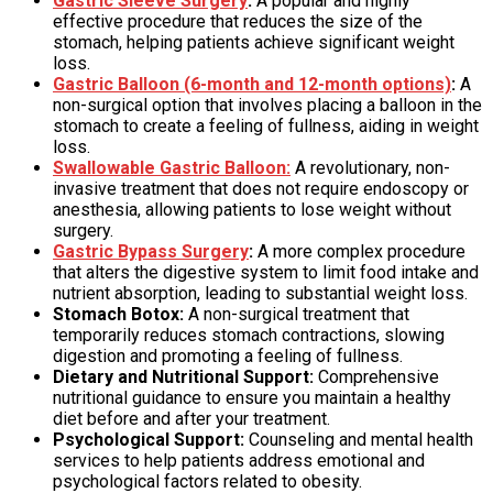
Gastric Sleeve Surgery
:
A popular and highly
effective procedure that reduces the size of the
stomach, helping patients achieve significant weight
loss.
Gastric Balloon (6-month and 12-month options)
:
A
non-surgical option that involves placing a balloon in the
stomach to create a feeling of fullness, aiding in weight
loss.
Swallowable Gastric Balloon:
A revolutionary, non-
invasive treatment that does not require endoscopy or
anesthesia, allowing patients to lose weight without
surgery.
Gastric Bypass Surgery
:
A more complex procedure
that alters the digestive system to limit food intake and
nutrient absorption, leading to substantial weight loss.
Stomach Botox:
A non-surgical treatment that
temporarily reduces stomach contractions, slowing
digestion and promoting a feeling of fullness.
Dietary and Nutritional Support:
Comprehensive
nutritional guidance to ensure you maintain a healthy
diet before and after your treatment.
Psychological Support:
Counseling and mental health
services to help patients address emotional and
psychological factors related to obesity.