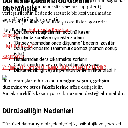
Dürtüsel Çocuklarda Görülen
kanalda oluşan hasar düzelene kadar idrar akımını sağlamak
için idrar kanalının içine süreksiz bir tüp (stent)
Davranışlar
yerleştirilebilir. Bedende rastgele bir kesi yapılmadan
gerçekleştirilen bir süreçtir.
Dürtüsel çocuklar genellikle şu özellikleri gösterir:
İlgili Konular:
Böbrek
idrar
Kanalı
Taş
Konuşurken başkalarının sözünü keser
Sıradaki
Oyunlarda kurallara uymakta zorlanır
“Bir şey yapmadan önce düşünme” becerisi zayıftır
İnfertilite Nedir?
Ödül gecikmesine tahammül edemez (hemen sonuç
ister)
Kaçırmayın
Hatalarından ders çıkarmakta zorlanır
Çabuk sinirlenir veya öfke patlamaları yaşar
Voiding Sistoüretrografi (İşeme Sistoüretrografisi) Nedir?
Dikkat eksikliği veya hiperaktivite ile birlikte olabilir
Bu davranışların bir kısmı
çocuğun yaşına, gelişim
düzeyine ve stres faktörlerine göre
değişebilir.
Ancak süreklilik kazanıyorsa, bir uzman desteği alınmalıdır.
Dürtüselliğin Nedenleri
Dürtüsel davranışın birçok biyolojik, psikolojik ve çevresel