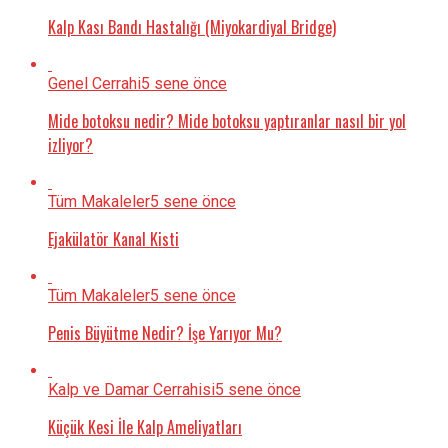
Kalp Kası Bandı Hastalığı (Miyokardiyal Bridge)
Genel Cerrahi
5 sene önce
Mide botoksu nedir? Mide botoksu yaptıranlar nasıl bir yol
izliyor?
Tüm Makaleler
5 sene önce
Ejakülatör Kanal Kisti
Tüm Makaleler
5 sene önce
Penis Büyütme Nedir? İşe Yarıyor Mu?
Kalp ve Damar Cerrahisi
5 sene önce
Küçük Kesi İle Kalp Ameliyatları