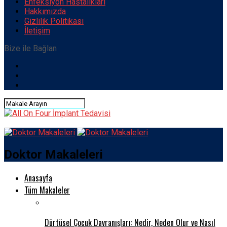
Enfeksiyon Hastalıkları
Hakkımızda
Gizlilik Politikası
İletişim
Bize ile Bağlan
Doktor Makaleleri
Anasayfa
Tüm Makaleler
Dürtüsel Çocuk Davranışları: Nedir, Neden Olur ve Nasıl