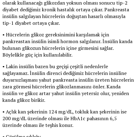
olarak kullanacağı glikozdan yoksun olması sonucu tip-2
diyabet dediğimiz kronik hastalık ortaya çıkar. Pankreasta
insülin salgılayan hücrelerin doğuştan hasarlı olmasıyla
tip-1 diyabet ortaya çıkar.
• Hücrelerin glikoz gereksinimini karşılamak için
pankreastan insülin isimli hormon salgılanır. İnsülin kanda
bulunan glikozun hücrelerin içine girmesini sağlar.
Böylelikle güç için kullanılabilir.
• Lakin insülin bazen bu geçişi çeşitli nedenlerle
sağlayamaz. İnsülin direnci dediğimiz hücrelerin insüline
duyarsızlaşması yahut pankreasta insülin üreten hücrelerin
zara görmesi hücrelerin glikozlanmasını önler. Kanda
insülin ve glikoz artar yahut insülin yetersiz olur, yeniden
kanda glikoz birikir.
• Açlık kan şekerinin 124 mg/dL, tokluk kan şekerinin ise
200 mg/dL üzerinde olması ile HbA1c pahasının 6,5
üzerinde olması ile teşhis konur.
• Görülme sıklığı;