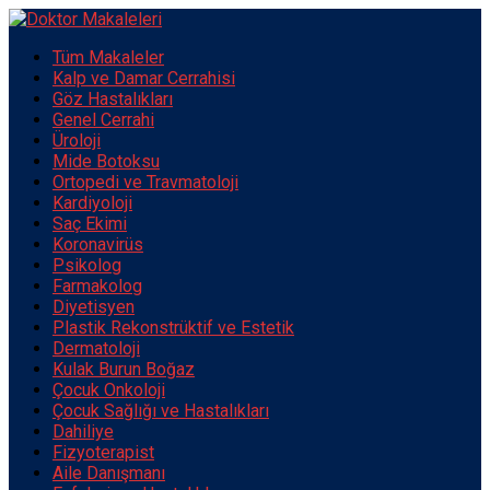
Tüm Makaleler
Kalp ve Damar Cerrahisi
Göz Hastalıkları
Genel Cerrahi
Üroloji
Mide Botoksu
Ortopedi ve Travmatoloji
Kardiyoloji
Saç Ekimi
Koronavirüs
Psikolog
Farmakolog
Diyetisyen
Plastik Rekonstrüktif ve Estetik
Dermatoloji
Kulak Burun Boğaz
Çocuk Onkoloji
Çocuk Sağlığı ve Hastalıkları
Dahiliye
Fizyoterapist
Aile Danışmanı