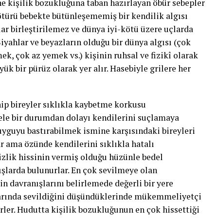
e kişilik bozukluğuna taban hazırlayan öbür sebepler
ötürü bebekte bütünleşememiş bir kendilik algısı
lar birleştirilemez ve dünya iyi-kötü üzere uçlarda
Siyahlar ve beyazların olduğu bir dünya algısı (çok
k, çok az yemek vs.) kişinin ruhsal ve fizikî olarak
k bir pürüz olarak yer alır. Hasebiyle grilere her
ip bireyler sıklıkla kaybetme korkusu
gele bir durumdan dolayı kendilerini suçlamaya
uyguyu bastırabilmek ismine karşısındaki bireyleri
r ama özünde kendilerini sıklıkla hatalı
izlik hissinin vermiş olduğu hüzünle bedel
şlarda bulunurlar. En çok sevilmeye olan
in davranışlarını belirlemede değerli bir yere
larında sevildiğini düşündüklerinde mükemmeliyetçi
ler. Hudutta kişilik bozukluğunun en çok hissettiği