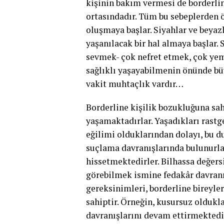
kişinin bakım vermesi de borderlin
ortasındadır. Tüm bu sebeplerden 
oluşmaya başlar. Siyahlar ve beyaz
yaşanılacak bir hal almaya başlar. 
sevmek- çok nefret etmek, çok yeme
sağlıklı yaşayabilmenin önünde büyü
vakit muhtaçlık vardır…
Borderline kişilik bozukluğuna sah
yaşamaktadırlar. Yaşadıkları rast
eğilimi olduklarından dolayı, bu d
suçlama davranışlarında bulunurla
hissetmektedirler. Bilhassa değers
görebilmek ismine fedakâr davranı
gereksinimleri, borderline bireyler
sahiptir. Örneğin, kusursuz olduk
davranışlarını devam ettirmektedir