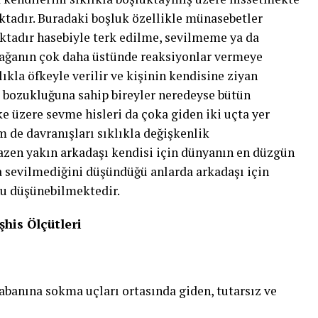
tadır. Buradaki boşluk özellikle münasebetler
tadır hasebiyle terk edilme, sevilmeme ya da
lağanın çok daha üstünde reaksiyonlar vermeye
ıkla öfkeyle verilir ve kişinin kendisine ziyan
k bozukluğuna sahip bireyler neredeyse bütün
ke üzere sevme hisleri da çoka giden iki uçta yer
m de davranışları sıklıkla değişkenlik
bazen yakın arkadaşı kendisi için dünyanın en düzgün
 da sevilmediğini düşündüğü anlarda arkadaşı için
u düşünebilmektedir.
şhis Ölçütleri
abanına sokma uçları ortasında giden, tutarsız ve