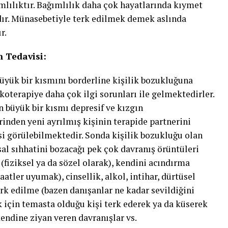
ımlılıktır. Bağımlılık daha çok hayatlarında kıymet
adır. Münasebetiyle terk edilmek demek aslında
r.
n Tedavisi:
üyük bir kısmını borderline kişilik bozukluğuna
koterapiye daha çok ilgi sorunları ile gelmektedirler.
n büyük bir kısmı depresif ve kızgın
rinden yeni ayrılmış kişinin terapide partnerini
si görülebilmektedir. Sonda kişilik bozukluğu olan
sal sıhhatini bozacağı pek çok davranış örüntüleri
(fiziksel ya da sözel olarak), kendini acındırma
ler uyumak), cinsellik, alkol, intihar, dürtüsel
erk edilme (bazen danışanlar ne kadar sevildiğini
 için temasta olduğu kişi terk ederek ya da küserek
endine ziyan veren davranışlar vs.