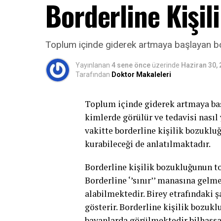
Borderline Kişi
Toplum içinde giderek artmaya başlayan bord
Yayınlanan
4 sene önce
üzerinde
Haziran 30,
Tarafından
Doktor Makaleleri
Toplum içinde giderek artmaya baş
kimlerde görülür ve tedavisi nasıl 
vakitte borderline kişilik bozukluğ
kurabileceği de anlatılmaktadır.
Borderline kişilik bozukluğunun t
Borderline ‘’sınır’’ manasına gelm
alabilmektedir. Birey etrafındaki ş
gösterir. Borderline kişilik bozuk
bayanlarda görülmektedir bilhassa