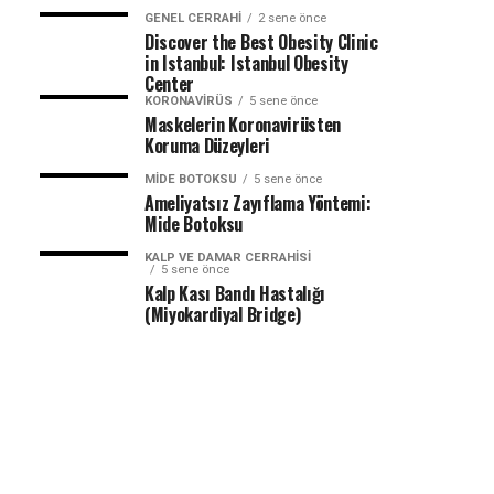
GENEL CERRAHI
2 sene önce
Discover the Best Obesity Clinic
in Istanbul: Istanbul Obesity
Center
KORONAVIRÜS
5 sene önce
Maskelerin Koronavirüsten
Koruma Düzeyleri
MIDE BOTOKSU
5 sene önce
Ameliyatsız Zayıflama Yöntemi:
Mide Botoksu
KALP VE DAMAR CERRAHISI
5 sene önce
Kalp Kası Bandı Hastalığı
(Miyokardiyal Bridge)