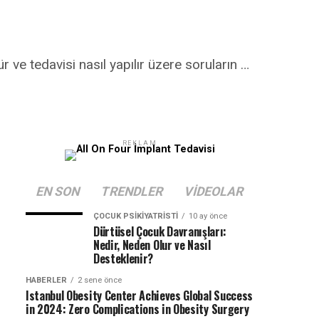
 ve tedavisi nasıl yapılır üzere soruların …
REKLAM
EN SON
TRENDLER
VIDEOLAR
ÇOCUK PSIKIYATRISTI
10 ay önce
Dürtüsel Çocuk Davranışları:
Nedir, Neden Olur ve Nasıl
Desteklenir?
HABERLER
2 sene önce
Istanbul Obesity Center Achieves Global Success
in 2024: Zero Complications in Obesity Surgery