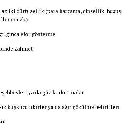
az iki dürtüsellik (para harcama, cinsellik, husus
ullanma vb.)
çılgınca efor gösterme
olünde zahmet
 teşebbüsleri ya da göz korkutmalar
iz kuşkucu fikirler ya da ağır çözülme belirtileri.
ar