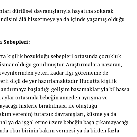
umları dürtüsel davranışlarıyla hayatına sokarak
kendisini âlâ hissetmeye ya da içinde yaşamış olduğu
n Sebepleri:
ta kişilik bozukluğu sebepleri ortasında çocukluk
stismar olduğu görülmüştür. Araştırmalara nazaran,
eveynlerinden yeteri kadar ilgi görememe de
erli ölçü de yer hazırlamaktadır. Hudutta kişilik
ılandırmaya başladığı gelişim basamaklarıyla bilhassa
24. aylar ortasında bebeğin anneden ayrışma ve
yacağı hislerle bırakılması ile oluştuğu
akım verenin) tutarsız davranışları, küsme ya da
hmal ya da işgal etme üzere bebeğin başa çıkamayacağı
nda öbür birinin bakım vermesi ya da birden fazla