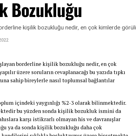
lik Bozukluğu
erline kişilik bozukluğu nedir, en çok kimlerde görülür
 2022
layan borderline kişilik bozukluğu nedir, en çok
yapılır üzere soruların cevaplanacağı bu yazıda tıpkı
una sahip bireylerle nasıl toplumsal bağlantılar
oplum içindeki yaygınlığı %2-3 olarak bilinmektedir.
ektedir bu yüzden sonda kişilik bozukluk ismini da
ahıslara karşı istikrarlı olmayan his ve davranışlar
luğu ya da sonda kişilik bozukluğu daha çok
 kendilerini sıklıkla boşluktaymış üzere hissetmekte