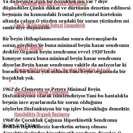
Ya da beyinle ilgili bir bozukluk mu var ? diye
Bir Çocukluk Nevrozu Kıssası İncelemesi
düşündüler.Çünkü dikkat ve dürtünün denetim edilmesi
beyninin ön kısmındaki frontal prefrontal korteksin
altında çalışır.O yüzden oradaki bir sorun yüzünden mi
Covid-19 Sürecinde Ruhsal Dayanıklılık
sanki diye düşünülür.
Bir beyin iltihaplanmasından sonra davranışlarda
sorun gördüler.Ve buna minimal beyin hasar sendromu
Prostat Sıhhati
dediler.Organik beyin sendromu evvel 1920’lerde
konuyor sonra buna minimal beyin hasar sendromu
diyorlar.Beyin hasar sendromu vakitle da anlıyorlar ki
Oturma Mühletini Azaltın, Hareket Mühletini Artırın!
burada bir hasar yok aslında.Yani beyin organında bir
bozukluk yok.
1962’de Clements ve Peters Minimal Beyin
Hamilelikte Yemek Yiyememe
Disfonksiyonu olarak isimlendiriyor.Yani bu hastalıkla
beynin ince ayarlarında bir sorun olduğunu
söylerler.Disfonksiyon bir tıp işlev bozukluğu demektir.
Hamilelikte Organik Beslenme
1968’de Çocukluk Çağının Hiperkinetik Sendromu
Yorum İçin Tıklayın
dediler. Hiperkineziz hareketin artmış olması