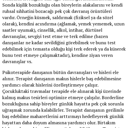
Sonda kişilik bozukluğu olan bireylerin alakalarını ve kendi
ruhsal sıhhatini bozacağı pek çok davranış örüntüleri
vardır. Örneğin küsmek, saldırmak (fiziksel ya da sözel
olarak), kendini acındırma (ağlamak, yemek yememek, uzun
saatler uyumak), cinsellik, alkol, intihar, dürtüsel
davranışlar, sevgiyi test etme ve terk edilme (bazen
danışanlar ne kadar sevildiğini görebilmek ve bunu test
edebilmek için temasta olduğu kişi terk ederek ya da küserek
bunu test etmeye çalışmaktadır), kendine ziyan veren
davranışlar vs.
Psikoterapide danışanın bütün davranışları ve hisleri ele
alınır. Terapist danışanın makus hislerle baş edebilmesine
yardımcı olarak hislerini özelleştirmeye çalışır.
Çocukluktaki travmalar terapide ele alınarak kişi üzerinde
kalmış makus tesirleri optimize etmeye çalışılır. Borderline
bozukluğuna sahip bireyler günlük hayatta pek çok sorunla
uğraşmak zorunda kalabilirler. Terapist danışanın gerilimle
baş edebilme maharetlerini arttırmayı hedefleyerek günlük
hayattan daha doyum almasına yardımcı olur. Birtakım