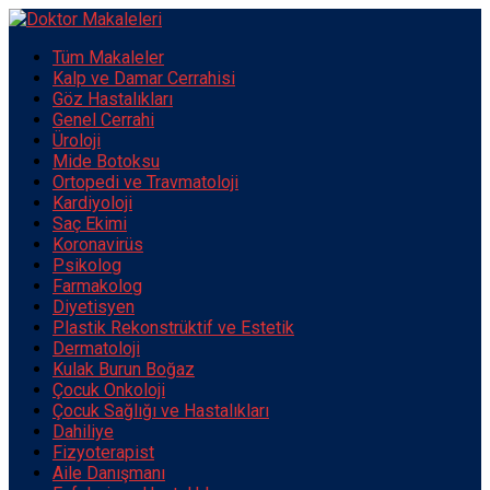
Tüm Makaleler
Kalp ve Damar Cerrahisi
Göz Hastalıkları
Genel Cerrahi
Üroloji
Mide Botoksu
Ortopedi ve Travmatoloji
Kardiyoloji
Saç Ekimi
Koronavirüs
Psikolog
Farmakolog
Diyetisyen
Plastik Rekonstrüktif ve Estetik
Dermatoloji
Kulak Burun Boğaz
Çocuk Onkoloji
Çocuk Sağlığı ve Hastalıkları
Dahiliye
Fizyoterapist
Aile Danışmanı