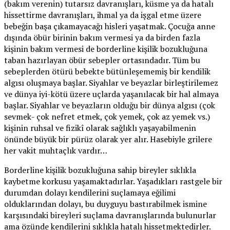
(bakım verenin) tutarsız davranışları, küsme ya da hatalı
hissettirme davranışları, ihmal ya da işgal etme üzere
bebeğin başa çıkamayacağı hisleri yaşatmak. Çocuğa anne
dışında öbür birinin bakım vermesi ya da birden fazla
kişinin bakım vermesi de borderline kişilik bozukluğuna
taban hazırlayan öbür sebepler ortasındadır. Tüm bu
sebeplerden ötürü bebekte bütünleşememiş bir kendilik
algısı oluşmaya başlar. Siyahlar ve beyazlar birleştirilemez
ve dünya iyi-kötü üzere uçlarda yaşanılacak bir hal almaya
başlar. Siyahlar ve beyazların olduğu bir dünya algısı (çok
sevmek- çok nefret etmek, çok yemek, çok az yemek vs.)
kişinin ruhsal ve fizikî olarak sağlıklı yaşayabilmenin
önünde büyük bir pürüz olarak yer alır. Hasebiyle grilere
her vakit muhtaçlık vardır…
Borderline kişilik bozukluğuna sahip bireyler sıklıkla
kaybetme korkusu yaşamaktadırlar. Yaşadıkları rastgele bir
durumdan dolayı kendilerini suçlamaya eğilimi
olduklarından dolayı, bu duyguyu bastırabilmek ismine
karşısındaki bireyleri suçlama davranışlarında bulunurlar
ama özünde kendilerini sıklıkla hatalı hissetmektedirler.