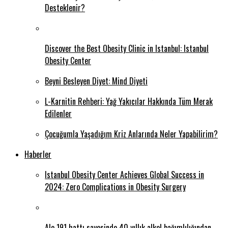
Desteklenir?
Discover the Best Obesity Clinic in Istanbul: Istanbul
Obesity Center
Beyni Besleyen Diyet: Mind Diyeti
L-Karnitin Rehberi: Yağ Yakıcılar Hakkında Tüm Merak
Edilenler
Çocuğumla Yaşadığım Kriz Anlarında Neler Yapabilirim?
Haberler
Istanbul Obesity Center Achieves Global Success in
2024: Zero Complications in Obesity Surgery
Alo 191 hattı sayesinde 40 yıllık alkol bağımlılığından