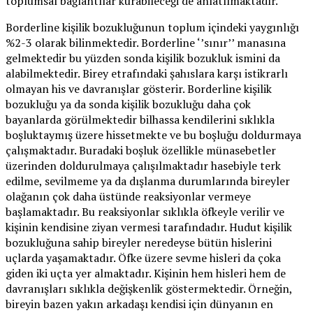
toplumsal bağlantılar kurabileceği de anlatılmaktadır.
Borderline kişilik bozukluğunun toplum içindeki yaygınlığı
%2-3 olarak bilinmektedir. Borderline ‘’sınır’’ manasına
gelmektedir bu yüzden sonda kişilik bozukluk ismini da
alabilmektedir. Birey etrafındaki şahıslara karşı istikrarlı
olmayan his ve davranışlar gösterir. Borderline kişilik
bozukluğu ya da sonda kişilik bozukluğu daha çok
bayanlarda görülmektedir bilhassa kendilerini sıklıkla
boşluktaymış üzere hissetmekte ve bu boşluğu doldurmaya
çalışmaktadır. Buradaki boşluk özellikle münasebetler
üzerinden doldurulmaya çalışılmaktadır hasebiyle terk
edilme, sevilmeme ya da dışlanma durumlarında bireyler
olağanın çok daha üstünde reaksiyonlar vermeye
başlamaktadır. Bu reaksiyonlar sıklıkla öfkeyle verilir ve
kişinin kendisine ziyan vermesi tarafındadır. Hudut kişilik
bozukluğuna sahip bireyler neredeyse bütün hislerini
uçlarda yaşamaktadır. Öfke üzere sevme hisleri da çoka
giden iki uçta yer almaktadır. Kişinin hem hisleri hem de
davranışları sıklıkla değişkenlik göstermektedir. Örneğin,
bireyin bazen yakın arkadaşı kendisi için dünyanın en