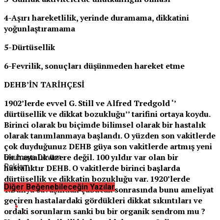
4-Aşırı hareketlilik, yerinde duramama, dikkatini
yoğunlaştıramama
5-Dürtüsellik
6-Fevrilik, sonuçları düşünmeden hareket etme
DEHB’İN TARİHÇESİ
1902’lerde evvel G. Still ve Alfred Tredgold ‘’
dürtüsellik ve dikkat bozukluğu’’ tarifini ortaya koydu.
Birinci olarak bu biçimde bilimsel olarak bir hastalık
olarak tanımlanmaya başlandı. O yüzden son vakitlerde
çok duyduğunuz DEHB güya son vakitlerde artmış yeni
bir hastalık üzere değil. 100 yıldır var olan bir
Okumaya Devam
Reklam
hastalıktır DEHB. O vakitlerde birinci başlarda
dürtüsellik ve dikkatin bozukluğu var. 1920’lerde
Diğer Beğenebileceğin Yazılar
1.Dünya savaşından çabucak sonrasında bunu ameliyat
geçiren hastalardaki gördükleri dikkat sıkıntıları ve
ordaki sorunların sanki bu bir organik sendrom mu ?