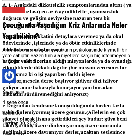
A. 1- Aşağıdaki dikkatsizlik semptomlarından altısı ( ya
Psikolog
da daha fazlası) en az 6 ay mühletle , uyumsuzluk
doğrucu ve gelişim seviyesine nazaran ters bir
Çocuğumla Yaşadığım Kriz Anlarında Neler
derecede sürmüştür:
Yapabilirim?
a-Çoğu vakit dikkatini detaylara veremez ya da okul
ödevlerinde , işlerinde ya da öbür etkinliklerinde
dikkatsizce yanlışlar yapar.
Anne babaların tavırları çocukların psikolojisinde kıymetli bir
yere sahiptir. Bazen tüm âlâ niyetlere karşın hiç istenmeyen o
b-Çoğu vakit üzerine aldığı misyonlarda ya da oynadığı
savaşlar ve kriz …
etkinliklerde dikkati dağılır. (bir misyon verirsiniz bir
bakarsınız ki o işi yaparken farklı işlere
başlıyor,mesela derse başlıyor gidiyor dizi izliyor
gidiyor anne babasıyla konuşuyor yani buradan
Yayınlanan
dikkatini sürdüremediğini anlıyoruz)
4 sene önce
c-Doğrudan kendisine konuşulduğunda birden fazla
vakit dinlemiyormuş üzere görünür.(Ailelerin en çok
üzerinde
şikayet olarak lisana getirdikleri şey budur: güya beni
Haziran 30, 2022
takmıyormuş üzere dinlemiyormuş üzere umrunda
değilmiş üzere davranıyor derler,uzaktan seslenince
Tarafından