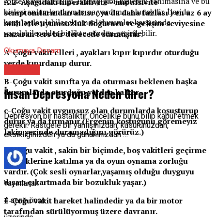
(öfke, hayal kırıklığı, ıstırap gibi) hislerini tanımasına ve bu
A.2- Aşağıdaki hiperaktivite – impulsivite
hisleri anlamlandırmasına yardımcı olunabilir. İleride
semptomlarından altısı ( ya da daha fazlası ) en az 6 ay
karşılaşılaşılabilecek emsal durumlar karşısında
mühletle uyumsuzluk doğurucu ve gelişim seviyesine
yapılabilecekler birlikte gözden geçirilebilir.
nazaran ters bir derecede sürmüştür:
Okumaya Devam
A-Çoğu vakit elleri , ayakları kıpır kıpırdır oturduğu
yerde kıpırdanıp durur.
Psikolog
B-Çoğu vakit sınıfta ya da oturması beklenen başka
İnsan Depresyona Neden Girer?
durumlarda oturduğu yerden kalkar.
c-Çoğu vakit uygunsuz olan durumlarda koşuşturup
Depresyon bir hastalıktır. Öncelikle bunu bilip kabul etmek
durur ya da tırmanır.(Ergenin koştuğunu göremeyiz
gerekir. Rastgele bir yanlışınızdan, kusurunuzdan,
lakin yerinde duramadığını görürüz.)
eksikliğinizden ya da günahınızdan …
D-Çoğu vakit , sakin bir biçimde, boş vakitleri geçirme
aktifliklerine katılma ya da oyun oynama zorluğu
vardır. (Çok sesli oynarlar,yaşamış olduğu duyguyu
dışarı çıkartmada bir bozukluk yaşar.)
Yayınlanan
E-Çoğu vakit hareket halindedir ya da bir motor
4 sene önce
tarafından sürülüyormuş üzere davranır.