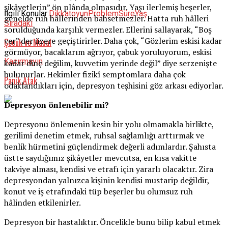
şikâyetlerin” ön plânda olmasıdır. Yaşı ilerlemiş beşerler,
İlgili Konular:
Dikkat
oyun
Problem
Süre
Yaş
genelde ruh hâllerinden bahsetmezler. Hatta ruh hâlleri
Sıradaki
sorulduğunda karşılık vermezler. Ellerini sallayarak, “Boş
ver” der üzere geçiştirirler. Daha çok, “Gözlerim eskisi kadar
Çocuk ve Masal
görmüyor, bacaklarım ağrıyor, çabuk yoruluyorum, eskisi
Kaçırmayın
kadar dinç değilim, kuvvetim yerinde değil” diye serzenişte
bulunurlar. Hekimler fizikî semptomlara daha çok
Panik Atak
odaklandıkları için, depresyon teşhisini göz arkası ediyorlar.
Depresyon önlenebilir mi?
Depresyonu önlemenin kesin bir yolu olmamakla birlikte,
gerilimi denetim etmek, ruhsal sağlamlığı arttırmak ve
benlik hürmetini güçlendirmek değerli adımlardır. Şahısta
üstte saydığımız şikâyetler mevcutsa, en kısa vakitte
takviye alması, kendisi ve etrafı için yararlı olacaktır. Zira
depresyondan yalnızca kişinin kendisi mustarip değildir,
konut ve iş etrafındaki tüp beşerler bu olumsuz ruh
hâlinden etkilenirler.
Depresyon bir hastalıktır. Öncelikle bunu bilip kabul etmek