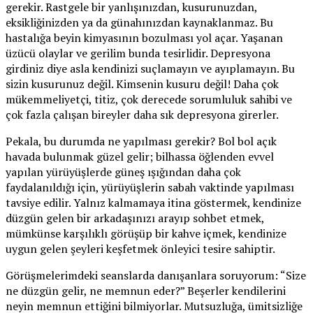
gerekir. Rastgele bir yanlışınızdan, kusurunuzdan,
eksikliğinizden ya da günahınızdan kaynaklanmaz. Bu
hastalığa beyin kimyasının bozulması yol açar. Yaşanan
üzücü olaylar ve gerilim bunda tesirlidir. Depresyona
girdiniz diye asla kendinizi suçlamayın ve ayıplamayın. Bu
sizin kusurunuz değil. Kimsenin kusuru değil! Daha çok
mükemmeliyetçi, titiz, çok derecede sorumluluk sahibi ve
çok fazla çalışan bireyler daha sık depresyona girerler.
Pekala, bu durumda ne yapılması gerekir? Bol bol açık
havada bulunmak güzel gelir; bilhassa öğlenden evvel
yapılan yürüyüşlerde güneş ışığından daha çok
faydalanıldığı için, yürüyüşlerin sabah vaktinde yapılması
tavsiye edilir. Yalnız kalmamaya itina göstermek, kendinize
düzgün gelen bir arkadaşınızı arayıp sohbet etmek,
mümkünse karşılıklı görüşüp bir kahve içmek, kendinize
uygun gelen şeyleri keşfetmek önleyici tesire sahiptir.
Görüşmelerimdeki seanslarda danışanlara soruyorum: “Size
ne düzgün gelir, ne memnun eder?” Beşerler kendilerini
neyin memnun ettiğini bilmiyorlar. Mutsuzluğa, ümitsizliğe