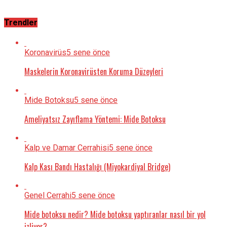
Trendler
Koronavirüs
5 sene önce
Maskelerin Koronavirüsten Koruma Düzeyleri
Mide Botoksu
5 sene önce
Ameliyatsız Zayıflama Yöntemi: Mide Botoksu
Kalp ve Damar Cerrahisi
5 sene önce
Kalp Kası Bandı Hastalığı (Miyokardiyal Bridge)
Genel Cerrahi
5 sene önce
Mide botoksu nedir? Mide botoksu yaptıranlar nasıl bir yol
izliyor?