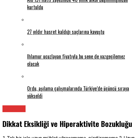
kurtuldu
27 yıldır hasret kaldığı saçlarına kavuştu
Ihlamur ucuzlayan fiyatıyla bu sene de vazgeçilemez
olacak
Ordu, aşılama çalışmalarında Türkiye’de üçüncü sıraya
yükseldi
Psikolog
Dikkat Eksikliği ve Hiperaktivite Bozukluğu