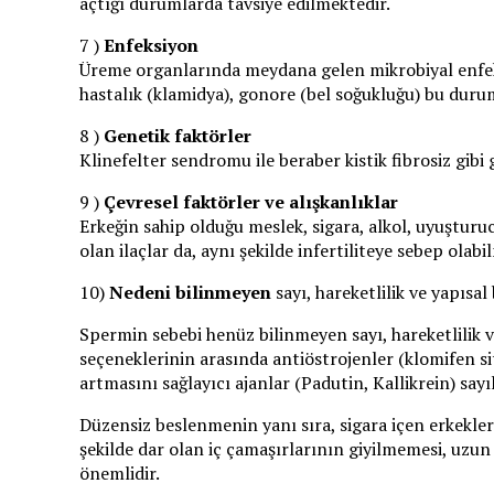
açtığı durumlarda tavsiye edilmektedir.
7 )
Enfeksiyon
Üreme organlarında meydana gelen mikrobiyal enfeksiyo
hastalık (klamidya), gonore (bel soğukluğu) bu durum
8 )
Genetik faktörler
Klinefelter sendromu ile beraber kistik fibrosiz gibi 
9 )
Çevresel faktörler ve alışkanlıklar
Erkeğin sahip olduğu meslek, sigara, alkol, uyuşturuc
olan ilaçlar da, aynı şekilde infertiliteye sebep olabi
10)
Nedeni bilinmeyen
sayı, hareketlilik ve yapısa
Spermin sebebi henüz bilinmeyen sayı, hareketlilik v
seçeneklerinin arasında antiöstrojenler (klomifen sit
artmasını sağlayıcı ajanlar (Padutin, Kallikrein) sayıl
Düzensiz beslenmenin yanı sıra, sigara içen erkeklerd
şekilde dar olan iç çamaşırlarının giyilmemesi, uzun 
önemlidir.