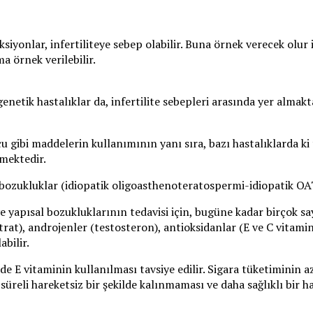
nlar, infertiliteye sebep olabilir. Buna örnek verecek olur ise
a örnek verilebilir.
genetik hastalıklar da, infertilite sebepleri arasında yer almakt
u gibi maddelerin kullanımının yanı sıra, bazı hastalıklarda ki
lmektedir.
l bozukluklar (idiopatik oligoasthenoteratospermi-idiopatik OA
e yapısal bozukluklarının tedavisi için, bugüne kadar birçok sa
rat), androjenler (testosteron), antioksidanlar (E ve C vitaminl
abilir.
e E vitaminin kullanılması tavsiye edilir. Sigara tüketiminin a
süreli hareketsiz bir şekilde kalınmaması ve daha sağlıklı bir 