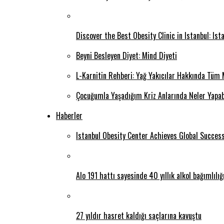
Discover the Best Obesity Clinic in Istanbul: Is
Beyni Besleyen Diyet: Mind Diyeti
L-Karnitin Rehberi: Yağ Yakıcılar Hakkında Tüm 
Çocuğumla Yaşadığım Kriz Anlarında Neler Yapab
Haberler
Istanbul Obesity Center Achieves Global Succes
Alo 191 hattı sayesinde 40 yıllık alkol bağımlılı
27 yıldır hasret kaldığı saçlarına kavuştu