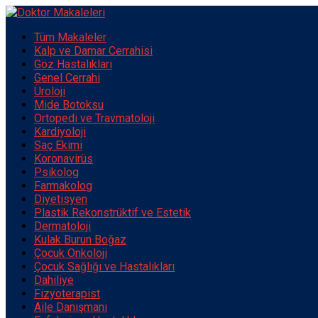
Tüm Makaleler
Kalp ve Damar Cerrahisi
Göz Hastalıkları
Genel Cerrahi
Üroloji
Mide Botoksu
Ortopedi ve Travmatoloji
Kardiyoloji
Saç Ekimi
Koronavirüs
Psikolog
Farmakolog
Diyetisyen
Plastik Rekonstrüktif ve Estetik
Dermatoloji
Kulak Burun Boğaz
Çocuk Onkoloji
Çocuk Sağlığı ve Hastalıkları
Dahiliye
Fizyoterapist
Aile Danışmanı