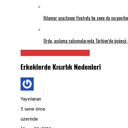
Ihlamur ucuzlayan fiyatıyla bu sene de vazgeçil
Ordu, aşılama çalışmalarında Türkiye’de üçüncü 
Kadın Hastalıkları ve Doğum
Erkeklerde Kısırlık Nedenleri
Yayınlanan
5 sene önce
üzerinde