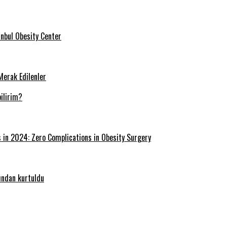
tanbul Obesity Center
Merak Edilenler
ilirim?
s in 2024: Zero Complications in Obesity Surgery
ğından kurtuldu