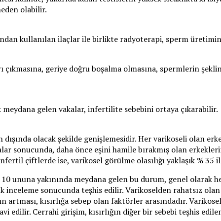
eden olabilir.
ından kullanılan ilaçlar ile birlikte radyoterapi, sperm üretimin
rı çıkmasına, geriye doğru boşalma olmasına, spermlerin şekli
 meydana gelen vakalar, infertilite sebebini ortaya çıkarabilir.
ışında olacak şekilde genişlemesidir. Her varikoseli olan erkek,
rmalar sonucunda, daha önce eşini hamile bırakmış olan erkekleri
nfertil çiftlerde ise, varikosel görülme olasılığı yaklaşık % 35 i
 % 10 ununa yakınında meydana gelen bu durum, genel olarak h
k inceleme sonucunda teşhis edilir. Varikoselden rahatsız olan
ın artması, kısırlığa sebep olan faktörler arasındadır. Varikose
vi edilir. Cerrahi girişim, kısırlığın diğer bir sebebi teşhis edi