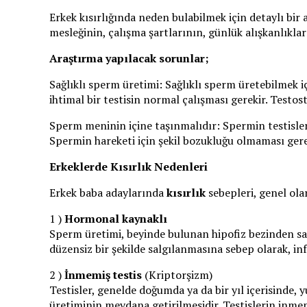
Erkek kısırlığında neden bulabilmek için detaylı bir
mesleğinin, çalışma şartlarının, günlük alışkanlıkları
Araştırma yapılacak sorunlar;
Sağlıklı sperm üretimi: Sağlıklı sperm üretebilmek 
ihtimal bir testisin normal çalışması gerekir. Testo
Sperm meninin içine taşınmalıdır: Spermin testisler
Spermin hareketi için şekil bozukluğu olmaması ge
Erkeklerde Kısırlık Nedenleri
Erkek baba adaylarında
kısırlık
sebepleri, genel ola
1 )
Hormonal kaynaklı
Sperm üretimi, beyinde bulunan hipofiz bezinden sa
düzensiz bir şekilde salgılanmasına sebep olarak, inf
2 )
İnmemiş testis
(Kriptorşizm)
Testisler, genelde doğumda ya da bir yıl içerisinde,
üretiminin meydana getirilmesidir. Testislerin inme