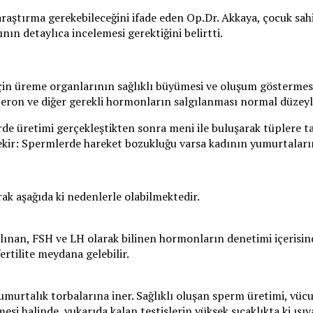
 araştırma gerekebileceğini ifade eden Op.Dr. Akkaya, çocuk sa
nın detaylıca incelemesi gerektiğini belirtti.
için üreme organlarının sağlıklı büyümesi ve oluşum göstermesi
steron ve diğer gerekli hormonların salgılanması normal düzeyl
de üretimi gerçekleştikten sonra meni ile buluşarak tüplere ta
rekir: Spermlerde hareket bozukluğu varsa kadının yumurtalar
rak aşağıda ki nedenlerle olabilmektedir.
lınan, FSH ve LH olarak bilinen hormonların denetimi içerisi
ertilite meydana gelebilir.
 yumurtalık torbalarına iner. Sağlıklı oluşan sperm üretimi, v
mesi halinde, yukarıda kalan testislerin yüksek sıcaklıkta ki 