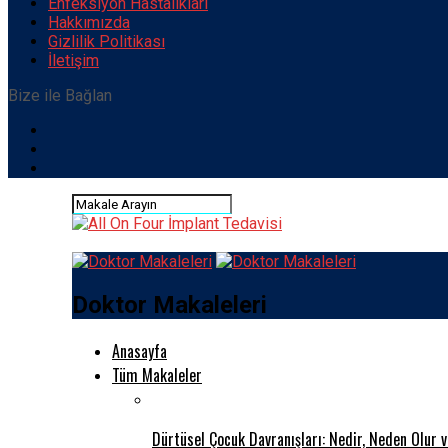
Enfeksiyon Hastalıkları
Hakkımızda
Gizlilik Politikası
İletişim
Bize ile Bağlan
Doktor Makaleleri
Anasayfa
Tüm Makaleler
Dürtüsel Çocuk Davranışları: Nedir, Neden Olur 