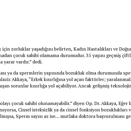
 için zorluklar yaşadığını belirten, Kadın Hastalıkları ve Doğ
madan çocuk sahibi olamama durumudur. 35 yaşını geçmiş çiftle
arar vardır.” dedi.
ması ya da spermlerin yapısında bozukluk olma durumunda sper
aziz Akkaya, “Erkek kısırlığına yol açan faktörler; yaralanmala
an sorunlar kısırlığa yol açabiliyor. Ancak gelişmiş teknoloji
layı çocuk sahibi olunamayabilir.” diyen Op. Dr. Akkaya, Eğer 
yorsa, Cinsel isteksizlik ya da cinsel fonksiyon bozuklukları var
ılmışsa, Sperm sayısı az ise… mutlaka doktora başvurulması ger