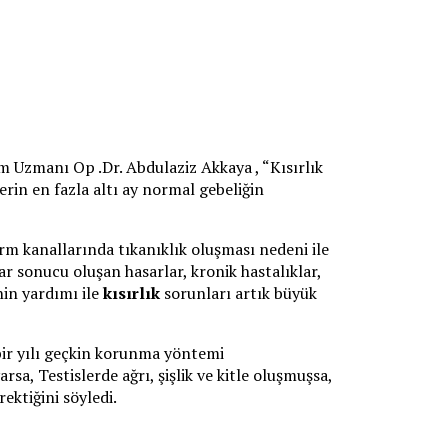
um Uzmanı Op .Dr. Abdulaziz Akkaya , “Kısırlık
rin en fazla altı ay normal gebeliğin
m kanallarında tıkanıklık oluşması nedeni ile
r sonucu oluşan hasarlar, kronik hastalıklar,
nin yardımı ile
kısırlık
sorunları artık büyük
bir yılı geçkin korunma yöntemi
sa, Testislerde ağrı, şişlik ve kitle oluşmuşsa,
ektiğini söyledi.