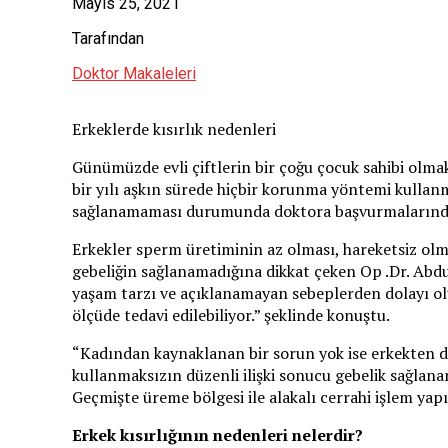
Mayıs 25, 2021
Tarafından
Doktor Makaleleri
Erkeklerde kısırlık nedenleri
Günümüzde evli çiftlerin bir çoğu çocuk sahibi olmak
bir yılı aşkın sürede hiçbir korunma yöntemi kullan
sağlanamaması durumunda doktora başvurmalarında y
Erkekler sperm üretiminin az olması, hareketsiz ol
gebeliğin sağlanamadığına dikkat çeken Op .Dr. Abdul
yaşam tarzı ve açıklanamayan sebeplerden dolayı oluş
ölçüde tedavi edilebiliyor.” şeklinde konuştu.
“Kadından kaynaklanan bir sorun yok ise erkekten do
kullanmaksızın düzenli ilişki sonucu gebelik sağlanamı
Geçmişte üreme bölgesi ile alakalı cerrahi işlem yap
Erkek kısırlığının nedenleri nelerdir?