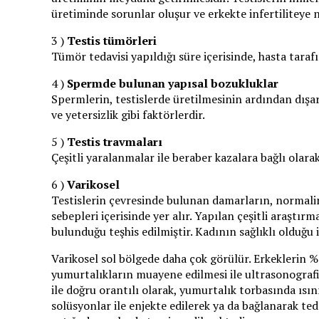
üretiminde sorunlar oluşur ve erkekte infertiliteye n
3 )
Testis tümörleri
Tümör tedavisi yapıldığı süre içerisinde, hasta taraf
4 )
Spermde bulunan yapısal bozukluklar
Spermlerin, testislerde üretilmesinin ardından dışa
ve yetersizlik gibi faktörlerdir.
5 )
Testis travmaları
Çeşitli yaralanmalar ile beraber kazalara bağlı olarak
6 )
Varikosel
Testislerin çevresinde bulunan damarların, normalin d
sebepleri içerisinde yer alır. Yapılan çeşitli araştı
bulunduğu teşhis edilmiştir. Kadının sağlıklı olduğu i
Varikosel sol bölgede daha çok görülür. Erkeklerin
yumurtalıkların muayene edilmesi ile ultrasonografi
ile doğru orantılı olarak, yumurtalık torbasında ısın
solüsyonlar ile enjekte edilerek ya da bağlanarak teda