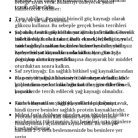
bebeğe ziyan verir. Bulantıyı önleyecek yahut
tercih edilmelidir.
hafifletecek teklifler:
Tam tahıllar: Beynimiz birincil güç kaynağı olarak
Az az ve sık sık beslenin.
glikozu kullanır. Bu sebeple gerçek besin tercihleri
yapmak, tesirli güç kullanımı için kıymetlidir. Glisemik
Sabah bulantısı olanlarda yataktan kalkmadan evvel
indeksi düşük olan tam tahıllı ekmekler, bulgur, yulaf,
tüketilecek tuzlu kraker, kuru ekmek, leblebi üzere
tam buğdaylı makarna, kinoa üzere besinler yanlışsız
mide asidini azaltan besinler bulantıyı önleyebilir.
karbonhidrat kaynakları olacaktır. Her gün 2-3
Ayrıyeten yataktan bir anda kalkmayın. Yavaşça
porsiyon alımı kıymetlidir.
doğrulup sırtınızı yatak başına dayayarak bir müddet
oturduktan sonra kalkın.
Saf zeytinyağı: En sağlıklı bitkisel yağ kaynaklarından
olan zeytinyağı, Alzheimer’ı önlemeye ve hafızayı
Bu periyotta koku hassasiyeti de oluşmaktadır. Mide
güçlendirmeye katkıda bulunur. Her gün tüketilmeli,
bulantısına neden olan ağır kokulu yiyeceklerden
yemeklerde tercih edilecek yağ kaynağı olmalıdır.
kaçının.
Kümes hayvanları: Sağlıklı yollarla pişirilmiş tavuk,
Fazla baharatlı ve yağlı yiyeceklerden kaçının.
hindi üzere besinler sağlıklı protein kaynaklarıdır.
Mideyi fazla dolduracağından ana öğünlerle birlikte
Protein alımının kâfi olması beyin işlevlerinin
sıvı besinler tüketmeyin. Sıvı besinleri orta öğünlere
fonksiyonları açısından kıymetlidir. Bu sebeple
kaydırabilirsiniz.
haftada 2-3 defa beslenmenizde bu besinlere yer
verin.