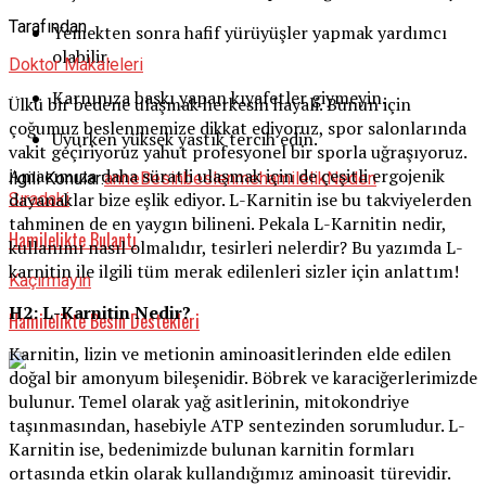
Tarafından
Yemekten sonra hafif yürüyüşler yapmak yardımcı
olabilir.
Doktor Makaleleri
Karnınıza baskı yapan kıyafetler giymeyin.
Ülkü bir bedene ulaşmak herkesin hayali. Bunun için
çoğumuz beslenmemize dikkat ediyoruz, spor salonlarında
Uyurken yüksek yastık tercih edin.
vakit geçiriyoruz yahut profesyonel bir sporla uğraşıyoruz.
Amacımıza daha süratli ulaşmak için de çeşitli ergojenik
İlgili Konular:
anne
Besin
beslenme
hamilelik
Neden
dayanaklar bize eşlik ediyor. L-Karnitin ise bu takviyelerden
Sıradaki
tahminen de en yaygın bilineni. Pekala L-Karnitin nedir,
Hamilelikte Bulantı
kullanımı nasıl olmalıdır, tesirleri nelerdir? Bu yazımda L-
karnitin ile ilgili tüm merak edilenleri sizler için anlattım!
Kaçırmayın
H2: L-Karnitin Nedir?
Hamilelikte Besin Destekleri
Karnitin, lizin ve metionin aminoasitlerinden elde edilen
doğal bir amonyum bileşenidir. Böbrek ve karaciğerlerimizde
bulunur. Temel olarak yağ asitlerinin, mitokondriye
taşınmasından, hasebiyle ATP sentezinden sorumludur. L-
Karnitin ise, bedenimizde bulunan karnitin formları
ortasında etkin olarak kullandığımız aminoasit türevidir.