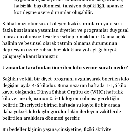
halsizlik, baş dönmesi, tansiyon düşüklüğü, apansız
kötüleşme üzere durumlar oluşabilir.
Sıhhatimizi olumsuz etkileyen fizikî sorunların yanı sıra
fazla kısıtlanma yaşanılan diyetler ve programlar duygusal
olarak da olumsuz tesirlere sebep olmaktadır. Daima açlık
halinin ve besinsel olarak tatmin olmama durumunun
depresyon üzere ruhsal bozukluklara yol açtığı birçok
çalışmayla kanıtlanmıştır.
Uzmanlar tarafından önerilen kilo verme suratı nedir?
Sağlıklı ve kâfi bir diyet programı uygulayarak önerilen kilo
değişimi ayda 4-6 kilodur. Buna nazaran haftada 1-1,5 kilo
kaybı olağandır. Dünya Sıhhat Örgütü de (WHO) haftalık
kilo verme ölçüsünün 0.5-1 kilogram olması gerektiğini
belirtir. Ekseriyetle birinci haftada su kaybı ile bir arada
daha yüksek kilo kaybı görülür lakin ilerleyen vakitlerde
belirtilen aralıklara dönmesi gerekir.
Bu bedeller kişinin yaşına,cinsiyetine, fizikî aktivite