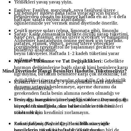
Yemekleri yavaş yavaş yiyin.
Fasülye: Fasülye, mercimek, soya fasülyesi üzere
Çiğ besinler mideyi daha fazla yoracağı için birinci
besinlerden oluşan bu kümeye haftada en az 3-4 defa
haftalar salata ölçüsü azaltılabilir.
öğünlerinizde yer vermek mind diyetinde önerilir.
Çeşitli meyve suları (elma, limonata gibi), limonlu
Şarap: Kaide olmamakla birlikte ölçülü şarap tüketimi,
nane çayı, ıhlamur, ayran üzere içecekler ve haşlanmış
Alzheimer hastalığının önüne geçmek için tesirlidir.
patates, etimek, yoğurt, peynir üzere yiyecekler
İçeriğindeki resveratrol ile yaşlanmayı geciktirir ve
bulantıyı azaltabilir.
beyni takviyeler. Haftada 1-2 kadeh tüketimi yarar
sağlamaktadır.
Aşerme-Tiksinme ve Tat Değişiklikleri:
Gebelikte
hormon değişimlerine bağlı olarak kimi besinlere karşı
Mind Diyetinde Hangi Besinleri Hudutlu Tüketmeliyiz?
ilgi duyma, birtakım besinlere karşı çok isteksizlik, tat
değişiklikleri üzere durumlar oluşabilir. Çok isteksizlik
Kırmızı Et: Haftalık 2-3 porsiyondan fazla tüketimi
durumu yetersiz beslenmeye, aşerme durumu da
önerilmemektedir.
gerekenden fazla besin alımına neden olmadığı ve
Tereyağı, margarin üzere yağ kaynakları: Doymuş yağ
besin dışı hususlara yönelmediği sürece zararsızdır. Bu
kaynakları sınıfında olan bu besinlerin tüketimi
süreçte tiksindiğiniz, size rahatsızlık veren besinleri
sonlandırılır.
tüketmek için kendinizi zorlamayın.
Rafine Edilmiş Peynir Çeşitleri: Bilhassa yağlı
Konstipasyon (Kabızlık) : Hamilelik sürecinde
peynirlerin tüketimi haftalık 50-60 gramı
hamilelerin en sık karşılaştığı sıkıntılardan biri de