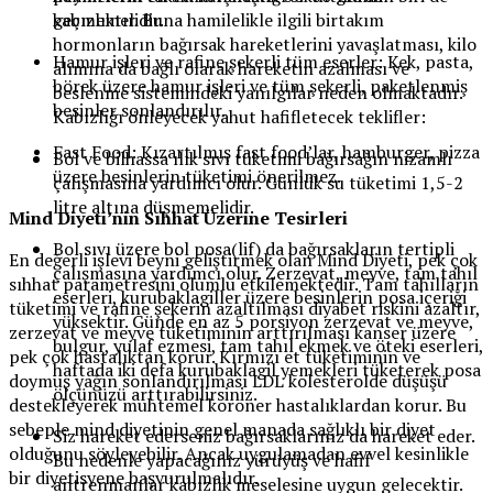
geçmemelidir.
kabızlıktır. Buna hamilelikle ilgili birtakım
hormonların bağırsak hareketlerini yavaşlatması, kilo
Hamur işleri ve rafine şekerli tüm eserler: Kek, pasta,
alımına da bağlı olarak hareketin azalması ve
börek üzere hamur işleri ve tüm şekerli, paketlenmiş
beslenme sistemindeki yanılgılar neden olmaktadır.
besinler sonlandırılır.
Kabızlığı önleyecek yahut hafifletecek teklifler:
Fast Food: Kızartılmış fast food’lar, hamburger, pizza
Bol ve bilhassa ılık sıvı tüketimi bağırsağın nizamlı
üzere besinlerin tüketimi önerilmez.
çalışmasına yardımcı olur. Günlük su tüketimi 1,5-2
litre altına düşmemelidir.
Mind Diyeti’nin Sıhhat Üzerine Tesirleri
Bol sıvı üzere bol posa(lif) da bağırsakların tertipli
En değerli işlevi beyni geliştirmek olan Mind Diyeti, pek çok
çalışmasına yardımcı olur. Zerzevat, meyve, tam tahıl
sıhhat parametresini olumlu etkilemektedir. Tam tahılların
eserleri, kurubaklagiller üzere besinlerin posa içeriği
tüketimi ve rafine şekerin azaltılması diyabet riskini azaltır,
yüksektir. Günde en az 5 porsiyon zerzevat ve meyve,
zerzevat ve meyve tüketiminin arttırılması kanser üzere
bulgur, yulaf ezmesi, tam tahıl ekmek ve öteki eserleri,
pek çok hastalıktan korur. Kırmızı et tüketiminin ve
haftada iki defa kurubaklagil yemekleri tüketerek posa
doymuş yağın sonlandırılması LDL kolesterolde düşüşü
ölçünüzü arttırabilirsiniz.
destekleyerek muhtemel koroner hastalıklardan korur. Bu
sebeple mind diyetinin genel manada sağlıklı bir diyet
Siz hareket ederseniz bağırsaklarınız da hareket eder.
olduğunu söyleyebilir. Ancak uygulamadan evvel kesinlikle
Bu nedenle yapacağınız yürüyüş ve hafif
bir diyetisyene başvurulmalıdır.
antrenmanlar kabızlık meselesine uygun gelecektir.