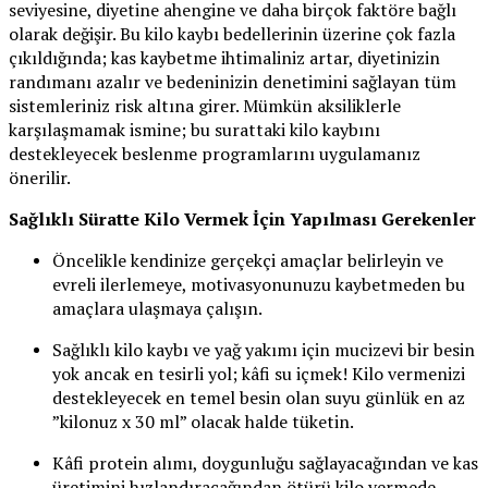
seviyesine, diyetine ahengine ve daha birçok faktöre bağlı
olarak değişir. Bu kilo kaybı bedellerinin üzerine çok fazla
çıkıldığında; kas kaybetme ihtimaliniz artar, diyetinizin
randımanı azalır ve bedeninizin denetimini sağlayan tüm
sistemleriniz risk altına girer. Mümkün aksiliklerle
karşılaşmamak ismine; bu surattaki kilo kaybını
destekleyecek beslenme programlarını uygulamanız
önerilir.
Sağlıklı Süratte Kilo Vermek İçin Yapılması Gerekenler
Öncelikle kendinize gerçekçi amaçlar belirleyin ve
evreli ilerlemeye, motivasyonunuzu kaybetmeden bu
amaçlara ulaşmaya çalışın.
Sağlıklı kilo kaybı ve yağ yakımı için mucizevi bir besin
yok ancak en tesirli yol; kâfi su içmek! Kilo vermenizi
destekleyecek en temel besin olan suyu günlük en az
”kilonuz x 30 ml” olacak halde tüketin.
Kâfi protein alımı, doygunluğu sağlayacağından ve kas
üretimini hızlandıracağından ötürü kilo vermede