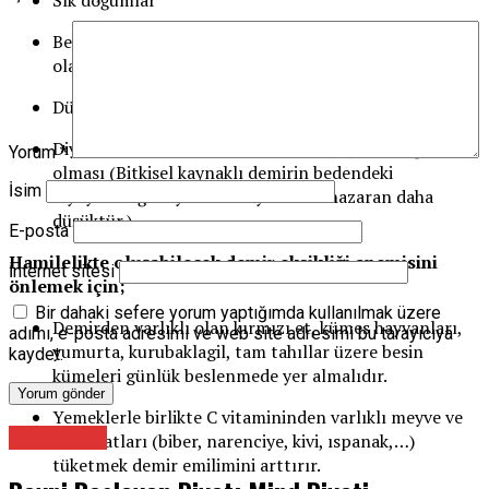
Sık doğumlar
Besin olmayan hususların (toprak, kireç, vb.) yenmesi
olarak isimlendirilen pika
Düşükler nedeniyle demir depolarının azalmış olması
Diyetle alınan demirin bedendeki biyoyararlılığının az
Yorum
*
olması (Bitkisel kaynaklı demirin bedendeki
İsim
biyoyararlığı hayvansal kaynaklara nazaran daha
düşüktür.)
E-posta
Hamilelikte oluşabilecek demir eksikliği anemisini
İnternet sitesi
önlemek için;
Bir dahaki sefere yorum yaptığımda kullanılmak üzere
Demirden varlıklı olan kırmızı et, kümes hayvanları,
adımı, e-posta adresimi ve web site adresimi bu tarayıcıya
yumurta, kurubaklagil, tam tahıllar üzere besin
kaydet.
kümeleri günlük beslenmede yer almalıdır.
Yemeklerle birlikte C vitamininden varlıklı meyve ve
Diyetisyen
zerzevatları (biber, narenciye, kivi, ıspanak,…)
tüketmek demir emilimini arttırır.