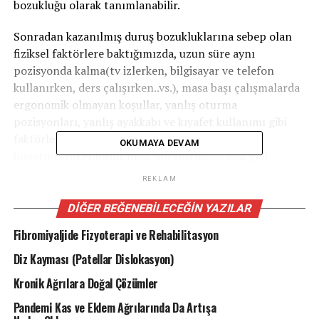
bozukluğu olarak tanımlanabilir.
Sonradan kazanılmış duruş bozukluklarına sebep olan
fiziksel faktörlere baktığımızda, uzun süre aynı
pozisyonda kalma(tv izlerken, bilgisayar ve telefon
kullanırken, ders çalışırken..vs.), masa başı çalışmalarda
ergonomik olmayan koşullar, yanlış oturma
pozisyonları, yanlış ayakkabı ve kıyafet kullanımı gibi
faktörleri sayarken psikolojik olarak da yenilmiş
OKUMAYA DEVAM
hissetme, tükenmişlik hissi, yorgun hissetmek gibi
faktörlerden bahsedebiliriz. İnsan biyopsikososyal bir
REKLAM
modeldir. Yani biyolojik bir bozukluğumuz psikolojimizi
ve bu durumda sosyal yaşantımızı direkt
DIĞER BEĞENEBILECEĞIN YAZILAR
etkileyebilmektedir. Örneğin kendimizi çok kambur
Fibromiyaljide Fizyoterapi ve Rehabilitasyon
hissediyoruz ve görüntümüzden memnun değiliz, bu
durum da psikoloijmizi olumsuz etkiliyor, sevdiğimiz
Diz Kayması (Patellar Dislokasyon)
kıyafetleri giyemiyoruz ve mutsuz hissediyoruz. Aynı
Kronik Ağrılara Doğal Çözümler
zamanda sosyal aktivitelerimizi de kısıtlayabiliyor. Dışarı
Pandemi Kas ve Eklem Ağrılarında Da Artışa
çıkmak istemiyoruz,arkadaşlarımızla aynı karede resim