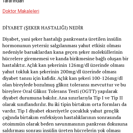
Tarafından
Doktor Makaleleri
DİYABET (ŞEKER HASTALIĞI) NEDİR
Diyabet, yani şeker hastalığı pankreasta üretilen insülin
hormonunun yetersiz salgılanması yahut etkisiz olması
nedeniyle barsaklardan kana geçen şeker moleküllerinin
hücrelere girememesi ve kanda birikmesine bağlı oluşan bir
hastalıktır. Açlık kan şekerinin 126mg/dl üzerinde olması
yahut tokluk kan şekerinin 200mg/dl üzerinde olması
diyabet tanısı için kafidir. Açlık kan şekeri 100-126mg/dl
olan bireylede bozulmuş glikoz toleransı mevcuttur ve bu
bireylere Oral Glikoz Tolerans Testi (OGTT) yapılarak
diyabet durumuna bakılır. Ana sınırlarıyla Tip I ve Tip II
olarak sınıflandırılır. Bu iki tipin birtakım orta formları da
vardır. Tip I diyabet ekseriyetle çocukluk yahut gençlik
çağında birtakım enfeksiyon hastalıklarının sonrasında
otoimmün olarak beden savunmasının pankreas dokusuna
saldırması sonrası insülin üreten hücrelerin yok olması