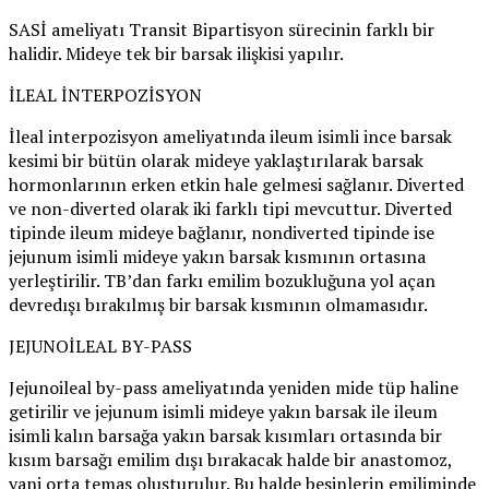
SASİ ameliyatı Transit Bipartisyon sürecinin farklı bir
halidir. Mideye tek bir barsak ilişkisi yapılır.
İLEAL İNTERPOZİSYON
İleal interpozisyon ameliyatında ileum isimli ince barsak
kesimi bir bütün olarak mideye yaklaştırılarak barsak
hormonlarının erken etkin hale gelmesi sağlanır. Diverted
ve non-diverted olarak iki farklı tipi mevcuttur. Diverted
tipinde ileum mideye bağlanır, nondiverted tipinde ise
jejunum isimli mideye yakın barsak kısmının ortasına
yerleştirilir. TB’dan farkı emilim bozukluğuna yol açan
devredışı bırakılmış bir barsak kısmının olmamasıdır.
JEJUNOİLEAL BY-PASS
Jejunoileal by-pass ameliyatında yeniden mide tüp haline
getirilir ve jejunum isimli mideye yakın barsak ile ileum
isimli kalın barsağa yakın barsak kısımları ortasında bir
kısım barsağı emilim dışı bırakacak halde bir anastomoz,
yani orta temas oluşturulur. Bu halde besinlerin emiliminde