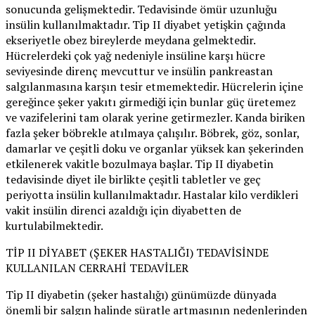
sonucunda gelişmektedir. Tedavisinde ömür uzunluğu
insülin kullanılmaktadır. Tip II diyabet yetişkin çağında
ekseriyetle obez bireylerde meydana gelmektedir.
Hücrelerdeki çok yağ nedeniyle insüline karşı hücre
seviyesinde direnç mevcuttur ve insülin pankreastan
salgılanmasına karşın tesir etmemektedir. Hücrelerin içine
gereğince şeker yakıtı girmediği için bunlar güç üretemez
ve vazifelerini tam olarak yerine getirmezler. Kanda biriken
fazla şeker böbrekle atılmaya çalışılır. Böbrek, göz, sonlar,
damarlar ve çeşitli doku ve organlar yüksek kan şekerinden
etkilenerek vakitle bozulmaya başlar. Tip II diyabetin
tedavisinde diyet ile birlikte çeşitli tabletler ve geç
periyotta insülin kullanılmaktadır. Hastalar kilo verdikleri
vakit insülin direnci azaldığı için diyabetten de
kurtulabilmektedir.
TİP II DİYABET (ŞEKER HASTALIĞI) TEDAVİSİNDE
KULLANILAN CERRAHİ TEDAVİLER
Tip II diyabetin (şeker hastalığı) günümüzde dünyada
önemli bir salgın halinde süratle artmasının nedenlerinden