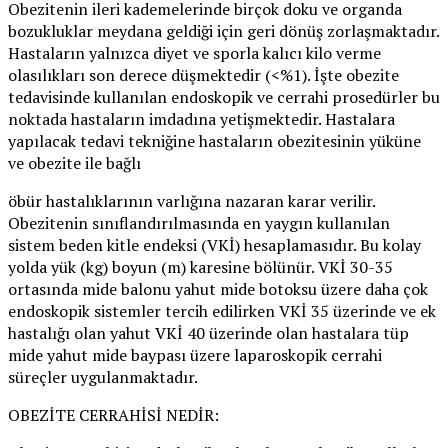
Obezitenin ileri kademelerinde birçok doku ve organda
bozukluklar meydana geldiği için geri dönüş zorlaşmaktadır.
Hastaların yalnızca diyet ve sporla kalıcı kilo verme
olasılıkları son derece düşmektedir (<%1). İşte obezite
tedavisinde kullanılan endoskopik ve cerrahi prosedürler bu
noktada hastaların imdadına yetişmektedir. Hastalara
yapılacak tedavi tekniğine hastaların obezitesinin yüküne
ve obezite ile bağlı
öbür hastalıklarının varlığına nazaran karar verilir.
Obezitenin sınıflandırılmasında en yaygın kullanılan
sistem beden kitle endeksi (VKİ) hesaplamasıdır. Bu kolay
yolda yük (kg) boyun (m) karesine bölünür. VKİ 30-35
ortasında mide balonu yahut mide botoksu üzere daha çok
endoskopik sistemler tercih edilirken VKİ 35 üzerinde ve ek
hastalığı olan yahut VKİ 40 üzerinde olan hastalara tüp
mide yahut mide baypası üzere laparoskopik cerrahi
süreçler uygulanmaktadır.
OBEZİTE CERRAHİSİ NEDİR: