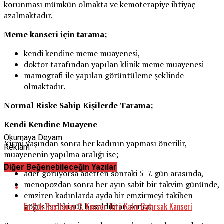
korunması mümkün olmakta ve kemoterapiye ihtiyaç
azalmaktadır.
Meme kanseri için tarama;
kendi kendine meme muayenesi,
doktor tarafından yapılan klinik meme muayenesi
mamografi ile yapılan görüntüleme şeklinde
olmaktadır.
Normal Riske Sahip Kişilerde Tarama;
Kendi Kendine Muayene
Okumaya Devam
Yirmi yaşından sonra her kadının yapması önerilir,
Reklam
muayenenin yapılma aralığı ise;
Diğer Beğenebileceğin Yazılar
adet görüyorsa adetten sonraki 5-7. gün arasında,
menopozdan sonra her ayın sabit bir takvim gününde,
emziren kadınlarda ayda bir emzirmeyi takiben
En Çok Rastlanan 3. Kanser Türü Kalın Bağırsak Kanseri
göğüslerdeki süt boşaldıktan sonra.