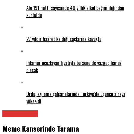
Alo 191 hattı sayesinde 40 yıllık alkol bağımlılığından
kurtuldu
27 yıldır hasret kaldığı saçlarına kavuştu
Ihlamur ucuzlayan fiyatıyla bu sene de vazgeçilemez
olacak
Ordu, aşılama çalışmalarında Türkiye’de üçüncü sıraya
yükseldi
Genel Cerrahi
Meme Kanserinde Tarama