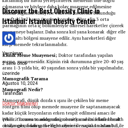
katlanmış bir havlu yerleştirilerek memenin öne doğru
çıkmasına ve böylece daha kolay muayene edilmesine
Discover the Best Obesity Clinic in
olanak sağlanır. Muayene edilecek memenin bulunduğu
Istanbul: Istanbul Obesity Center
taraftaki kol başın üzerine konulur, diğer elin 3 orta
parmağının orta iç bölümleriyle dairesel hareketler çizerek
muayeneye başlanır. Daha sonra kol yana konarak diğer elle
koltukaltı bölgesi muayene edilir. Aynı hareketleri diğer
karşı memede tekrarlanmalıdır.
Yayınlanan
Klinik Meme Muayenesi;
Doktor tarafından yapılan
meme muayenesidir. Kişinin risk durumuna göre 20-40 yaş
2 sene önce
arası 1-3 yılda bir, 40 yaşından sonra yılda bir yapılmalıdır.
üzerinde
Mamografik Tarama
Ağustos 10, 2024
Mamografi Nedir?
Tarafından
Mamografi, düşük dozda x ışını ile çekilen bir meme
Doktor Makaleleri
röntgen filmi olup memede muayene ile saptanamayacak
kadar küçük lezyonların erken tespit edilmesi amacı ile
When it comes to addressing obesity and its related health
çekilir. Tarama mamografisi meme kanserini klinik olarak
challenges, finding the right clinic is crucial. In Istanbul,
ortaya çıkmadan yani elle muayene ile saptanmadan 1.5 ile