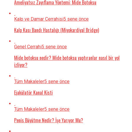
Ameliyatsız Zayıflama Yöntemi: Mide Botoksu
Kalp ve Damar Cerrahisi
5 sene önce
Kalp Kası Bandı Hastalığı (Miyokardiyal Bridge)
Genel Cerrahi
5 sene önce
Mide botoksu nedir? Mide botoksu yaptıranlar nasıl bir yol
izliyor?
Tüm Makaleler
5 sene önce
Ejakülatör Kanal Kisti
Tüm Makaleler
5 sene önce
Penis Büyütme Nedir? İşe Yarıyor Mu?