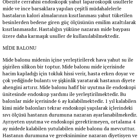
Obezite cerrahisi endoskopik yahut laparoskopik usullerle
mide ve ince barsaklara yapılan çeşitli müdahalelerle
hastaların kalori almalarının kısıtlanması yahut tüketilen
besinlerden bedene giren güç ölçüsünün emilim azaltılarak
kısıtlanmasıdır. Hastalığın yüküne nazaran mide baypası
üzere daha karmaşık usuller de kullanılabilmektedir.
MİDE BALONU
Mide balonu midenin içine yerleştirilerek hava yahut su ile
şişirilen silikon bir toptur. Mide balonu mide içerisinde
hacim kapladığı için tokluk hissi verir, hasta erken doyar ve
çok yediğinde bulantı ve şişkinlik yaratarak hastanın diyete
ahengini artırır. Mide balonu hafif bir uyutma ile endoskopi
ünitesinde endoskop yardımı ile yerleştirilmektedir. Bu
balonlar mide içerisinde 6 ay kalabilmektedir. 1 yıl kalabilen
kimi mide balonları tekrar endoskopi yapılarak içlerindeki
sıvı ölçüsü hastanın durumuna nazaran ayarlanabilmekedir.
Ayrıyeten uyutma ve endoskopi gerektirmeyen, ortalama 4
ay midede kalabilen yutulabilen mide balonu da mevcuttur.
Hastanın durumuna ve gereksinimine nazaran diyetisyen ve