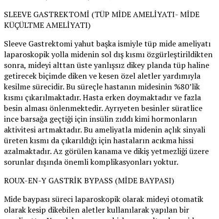
SLEEVE GASTREKTOMİ (TÜP MİDE AMELİYATI- MİDE
KÜÇÜLTME AMELİYATI)
Sleeve Gastrektomi yahut başka ismiyle tüp mide ameliyatı
laparoskopik yolla midenin sol dış kısmı özgürleştirildikten
sonra, mideyi alttan üste yanlışsız dikey planda tüp haline
getirecek biçimde diken ve kesen özel aletler yardımıyla
kesilme sürecidir. Bu süreçle hastanın midesinin %80’lik
kısmı çıkarılmaktadır. Hasta erken doymaktadır ve fazla
besin alması önlenmektedir. Ayrıyeten besinler süratlice
ince barsağa geçtiği için insülin zıddı kimi hormonların
aktivitesi artmaktadır. Bu ameliyatla midenin açlık sinyali
üreten kısmı da çıkarıldığı için hastaların acıkma hissi
azalmaktadır. Az görülen kanama ve dikiş yetmezliği üzere
sorunlar dışında önemli komplikasyonları yoktur.
ROUX-EN-Y GASTRİK BYPASS (MİDE BAYPASI)
Mide baypası süreci laparoskopik olarak mideyi otomatik
olarak kesip dikebilen aletler kullanılarak yapılan bir