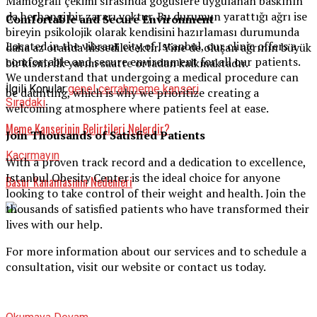
Mamografi çekimi sırasında gögüslere uygulanan baskının
da herhangi bir zararı yoktur. Bu durumun yarattığı ağrı ise
Comfortable and Secure Environment
bireyin psikolojik olarak kendisini hazırlaması durumunda
Located in the vibrant city of Istanbul, our clinic offers a
daha az oranda hissedilecektir. Yine de oluşan ağrının büyük
comfortable and secure environment for all our patients.
bir kısmı ilk yarım saatte ortadan kalkmaktadır.
We understand that undergoing a medical procedure can
İlgili Konular:
genel cerrah
meme kanseri
be daunting, which is why we prioritize creating a
Sıradaki
welcoming atmosphere where patients feel at ease.
Meme Kanserinin Belirtileri Nelerdir?
Join Thousands of Satisfied Patients
Kaçırmayın
With a proven track record and a dedication to excellence,
Istanbul Obesity Center is the ideal choice for anyone
Basur Kanamasının Nedenleri
looking to take control of their weight and health. Join the
thousands of satisfied patients who have transformed their
lives with our help.
For more information about our services and to schedule a
consultation, visit our website or contact us today.