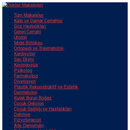
Tüm Makaleler
Kalp ve Damar Cerrahisi
Göz Hastalıkları
Genel Cerrahi
Üroloji
Mide Botoksu
Ortopedi ve Travmatoloji
Kardiyoloji
Saç Ekimi
Koronavirüs
Psikolog
Farmakolog
Diyetisyen
Plastik Rekonstrüktif ve Estetik
Dermatoloji
Kulak Burun Boğaz
Çocuk Onkoloji
Çocuk Sağlığı ve Hastalıkları
Dahiliye
Fizyoterapist
Aile Danışmanı