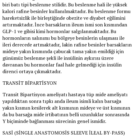
biri batı tipi beslenme stilidir. Bu beslenme hali ile yüksek
kalori rafine besinler kullanılmaktadır. Bu beslenme formu
hareketsizlik ile birleştiğinde obezite ve diyabet eğilimini
artırmaktadır. İnce barsakların ileum ismi son kısmından
GLP-1 ve gibisi kimi hormonlar salgılanmaktadır. Bu
hormonların salınımı bu bölgeye besinlerin ulaşması ile
ileri derecede artmaktadır, lakin rafine besinler barsakların
mideye yakın kısmında çabucak tama yakın emildiği için
günümüz beslenme şekli ile insülinin aykırısı üzere
davranan bu hormonlar faal hale gelmediği için insülin
direnci ortaya çıkmaktadır.
TRANSİT BİPARTİSYON
Transit Bipartisyon ameliyatı hastaya tüp mide ameliyatı
yapıldıktan sonra tıpkı anda ileum isimli kalın barsağa
yakın kısmın kesilerek alt kısmının mideye ve üst kısmının
da bu barsağa mide irtibatının belli uzunluklar sonrasında
Y biçiminde bağlanması sürecinin genel ismidir.
SASİ (SİNGLE ANASTOMOSİS SLEEVE İLEAL BY-PASS)