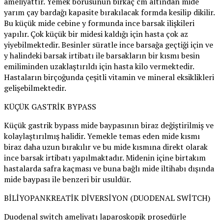
ameliyattır. Yemek borusunun birkaç cm altından mide
yarım çay bardağı kapasite bırakılacak formda kesilip dikilir.
Bu küçük mide cebine y formunda ince barsak ilişkileri
yapılır. Çok küçük bir midesi kaldığı için hasta çok az
yiyebilmektedir. Besinler süratle ince barsağa geçtiği için ve
y halindeki barsak irtibatı ile barsakların bir kısmı besin
emiliminden uzaklaştırıldı için hasta kilo vermektedir.
Hastaların birçoğunda çeşitli vitamin ve mineral eksiklikleri
gelişebilmektedir.
KÜÇÜK GASTRİK BYPASS
Küçük gastrik bypass mide baypasının biraz değiştirilmiş ve
kolaylaştırılmış halidir. Yemekle temas eden mide kısmı
biraz daha uzun bırakılır ve bu mide kısmına direkt olarak
ince barsak irtibatı yapılmaktadır. Midenin içine birtakım
hastalarda safra kaçması ve buna bağlı mide iltihabı dışında
mide baypası ile benzeri bir usuldür.
BİLİYOPANKREATİK DİVERSİYON (DUODENAL SWİTCH)
Duodenal switch ameliyatı laparoskopik prosedürle