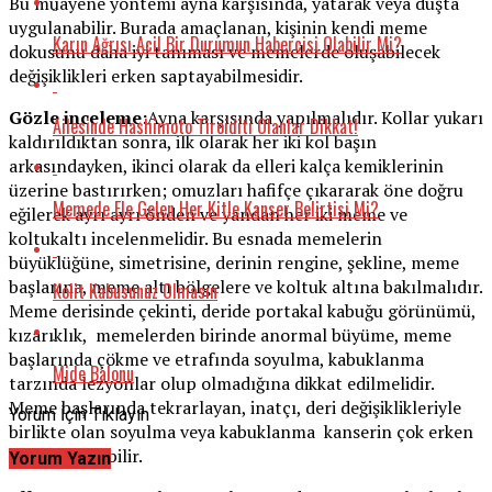
Bu muayene yöntemi ayna karşısında, yatarak veya duşta
uygulanabilir. Burada amaçlanan, kişinin kendi meme
Karın Ağrısı Acil Bir Durumun Habercisi Olabilir Mi?
dokusunu daha iyi tanıması ve memelerde oluşabilecek
değişiklikleri erken saptayabilmesidir.
Gözle inceleme:
Ayna karşısında yapılmalıdır. Kollar yukarı
Ailesinde Hashimoto Tiroiditi Olanlar Dikkat!
kaldırıldıktan sonra, ilk olarak her iki kol başın
arkasındayken, ikinci olarak da elleri kalça kemiklerinin
üzerine bastırırken; omuzları hafifçe çıkararak öne doğru
Memede Ele Gelen Her Kitle Kanser Belirtisi Mi?
eğilerek ayrı ayrı önden ve yandan her iki meme ve
koltukaltı incelenmelidir. Bu esnada memelerin
büyüklüğüne, simetrisine, derinin rengine, şekline, meme
başlarına, meme altı bölgelere ve koltuk altına bakılmalıdır.
Kolit Kabusunuz Olmasın
Meme derisinde çekinti, deride portakal kabuğu görünümü,
kızarıklık, memelerden birinde anormal büyüme, meme
başlarında çökme ve etrafında soyulma, kabuklanma
Mide Balonu
tarzında lezyonlar olup olmadığına dikkat edilmelidir.
Meme başlarında tekrarlayan, inatçı, deri değişiklikleriyle
Yorum İçin Tıklayın
birlikte olan soyulma veya kabuklanma kanserin çok erken
habercisi olabilir.
Yorum Yazın