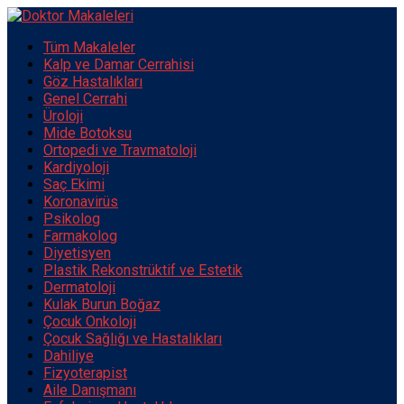
Tüm Makaleler
Kalp ve Damar Cerrahisi
Göz Hastalıkları
Genel Cerrahi
Üroloji
Mide Botoksu
Ortopedi ve Travmatoloji
Kardiyoloji
Saç Ekimi
Koronavirüs
Psikolog
Farmakolog
Diyetisyen
Plastik Rekonstrüktif ve Estetik
Dermatoloji
Kulak Burun Boğaz
Çocuk Onkoloji
Çocuk Sağlığı ve Hastalıkları
Dahiliye
Fizyoterapist
Aile Danışmanı