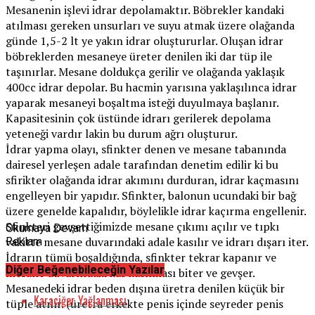
Mesanenin işlevi idrar depolamaktır. Böbrekler kandaki
atılması gereken unsurları ve suyu atmak üzere olağanda
günde 1,5-2 lt ye yakın idrar oluştururlar. Oluşan idrar
böbreklerden mesaneye üreter denilen iki dar tüp ile
taşınırlar. Mesane doldukça gerilir ve olağanda yaklaşık
400cc idrar depolar. Bu hacmin yarısına yaklaşılınca idrar
yaparak mesaneyi boşaltma isteği duyulmaya başlanır.
Kapasitesinin çok üstünde idrarı gerilerek depolama
yeteneği vardır lakin bu durum ağrı oluşturur.
İdrar yapma olayı, sfinkter denen ve mesane tabanında
dairesel yerleşen adale tarafından denetim edilir ki bu
sfirikter olağanda idrar akımını durduran, idrar kaçmasını
engelleyen bir yapıdır. Sfinkter, balonun ucundaki bir bağ
üzere genelde kapalıdır, böylelikle idrar kaçırma engellenir.
Sfinkteri gevşettiğimizde mesane çıkımı açılır ve tıpkı
Okumaya Devam
vakitte mesane duvarındaki adale kasılır ve idrarı dışarı iter.
Reklam
İdrarın tümü boşaldığında, sfinkter tekrar kapanır ve
Diğer Beğenebileceğin Yazılar
mesane duvarındaki kas kasılması biter ve gevşer.
Mesanedeki idrar beden dışına üretra denilen küçük bir
Karaciğer Yağlanması
tüple atılır. (üretra erkekte penis içinde seyreder penis