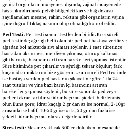
genital organların muayenesi dışında, vajinal muayenede
hasta ıkındırılarak pelvik bölgedeki kas ve bağ dokusu
zayıflamaları mesane, rahim, rektum gibi organların vajina
içine doğru fıtıklaşmasının olup olmadığı konrol edilir.
Ped Testi:
Pet testi somut testlerden biridir. Kısa süreli
ped testinde; ağırlığı belli olan bir ped pet hastaya verilir ve
ağızdan bol miktarda sıvı alması söylenir, 1 saat süresince
hastadan öksürmesi, merdiven çıkması, oturup kalkması
gibi karın içi basıncını arttıran hareketleri yapması istenilir.
Süre bitiminde pet çıkarılır ve ağırlığı tekrar ölçülür; fark
kaçan idrar miktarını bize gösterir. Uzun süreli Ped testinde
ise hastaya verilen ped hastanın şikayetine göre 1 ila 24
saat tutulur ve yine bazı karın içi basıncını artıran
hareketler yapması söylenir, bu süre sonunda ped veya
pedler tekrar tartılır ve idrar kaçırma şiddeti belirlenmiş
olur. Buna göre; İdrar kaçağı 2 gr dan az ise normal, 2-10gr
arasında ise hafif, 10-50 gr ise orta, 50 gr dan fazla ise
şiddetli idrar kaçırma olarak değerlendirilir.
Stres testi:
Mesane yaklaşık 300 cc dolu iken, mesane ile