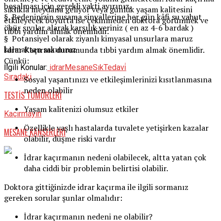
boşalması için gerekli vakti ayırınız.
sıklıkla meydana geliyor veya günlük yaşam kalitesini
§ Bedeninizin susama sinyallerine her gün kâfi su yahut
etkileyecek boyutta ise çekinmeden doktora görünmek ve
öbür sıvılar alarak karşılık veriniz ( en az 4-6 bardak )
tıbbi yardım almak önemlidir.
§ Potansiyel olarak ziyanlı kimyasal unsurlara maruz
kalmaktan sakınınız
İdrar Kaçırma durumunda tıbbi yardım almak önemlidir.
Çünkü:
İlgili Konular:
idrar
Mesane
Sık
Tedavi̇
Sıradaki
Sosyal yaşantınızı ve etkileşimlerinizi kısıtlanmasına
neden olabilir
TESTİS TÜMÖRLERİ
Yaşam kalitenizi olumsuz etkiler
Kaçırmayın
Özellikle yaşlı hastalarda tuvalete yetişirken kazalar
MESANE KANSERLERİ
olabilir, düşme riski vardır
İdrar kaçırmanın nedeni olabilecek, altta yatan çok
daha ciddi bir problemin belirtisi olabilir.
Doktora gittiğinizde idrar kaçırma ile ilgili sormanız
gereken sorular şunlar olmalıdır:
İdrar kaçırmanın nedeni ne olabilir?