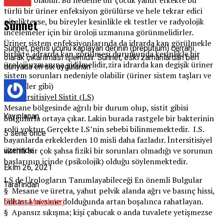
Üroloji
türlü bir üriner enfeksiyon görülürse ve hele tekrar edici
Sünnet
nitelikteyse, bu bireyler kesinlikle ek testler ve radyolojik
incelemeler için bir üroloji uzmanına görünmelidirler.
Üriner sistem enfeksiyonlarında da idrarda kan görülmekle
Sünnet, penis ucunu kaplayan derinin (preputium) cerrahi
birlikte, idrarda kan görülmesi durumunda kesinlikle bir
olarak çıkarılması işlemidir. Sünnet, eski zamanlardan beri
üroloji uzmanına gidilmelidir,zira idrarda kan degişik üriner
dünyada en sık uygulanan …
sistem sorunları nedeniyle olabilir (üriner sistem taşları ve
tümörler gibi)
2-I
ntersitisiyel Sistit (I.S)
Mesane bölgesinde ağrılı bir durum olup, sistit gibisi
Yayınlanan
bulgularla ortaya çıkar. Lakin burada rastgele bir bakterinin
rolü yoktur. Gerçekte I.S’nin sebebi bilinmemektedir. I.S.
5 sene önce
bayanlarda erkeklerden 10 misli daha fazladır. İntersitisiyel
sistitli bir çok şahsa fizikî bir sorunları olmadığı ve sorunun
üzerinde
başlarının içinde (psikolojik) olduğu söylenmektedir.
Ekim 26, 2021
I.S de Ürologların Tanımlayabileceği En önemli Bulgular
Tarafından
§ Mesane ve üretra, yahut pelvik alanda ağrı ve basınç hissi,
bilhassa mesane dolduğunda artan boşalınca rahatlayan.
Doktor Makaleleri
§ Apansız sıkışma; kişi çabucak o anda tuvalete yetişmezse