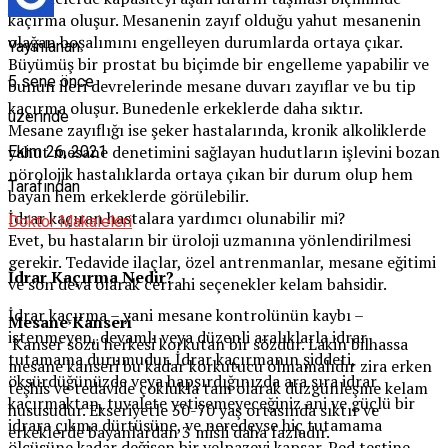
kaçırma oluşur. Mesanenin zayıf olduğu yahut mesanenin
olağan boşalımını engelleyen durumlarda ortaya çıkar.
Yayınlanan
Büyümüş bir prostat bu biçimde bir engelleme yapabilir ve
5 sene önce
bunun ileri devrelerinde mesane duvarı zayıflar ve bu tip
kaçırma oluşur. Bunedenle erkeklerde daha sıktır.
üzerinde
Mesane zayıflığı ise şeker hastalarında, kronik alkoliklerde
yahut mesane denetimini sağlayan hudutların işlevini bozan
Ekim 26, 2021
nörolojik hastalıklarda ortaya çıkan bir durum olup hem
Tarafından
bayan hem erkeklerde görülebilir.
İdrar kaçıran hastalara yardımcı olunabilir mi?
Doktor Makaleleri
Evet, bu hastaların bir üroloji uzmanına yönlendirilmesi
gerekir. Tedavide ilaçlar, özel antrenmanlar, mesane eğitimi
İdrar Kaçırma Nedir?
ve son deva olarak cerrahi seçenekler kelam bahsidir.
İdrar kaçırma – yani mesane kontrolünün kaybı –
Mesane Kanseri
istenmeyen, devamlı veya düzenli aralıklarla idrar
Kanser sözü herkesi korkutan bir sözdür. Lakin bilhassa
tutamama durumudur. İdrar kaçırmanın şiddeti,
mesane kanseri bu kadar korkutucu olmamalıdır zira erken
öksürdüğünüzde veya hapşırdığınızda ara sıra idrar
teşhis ve tedavide çoklukla tam olarak düzgünleşme kelam
kaçırmaktan, tuvalete yetişemeyeceğiniz ani ve güçlü bir
hususudur. Ekseriyetle 50-70 yaş ortasında sıktır ve
idrara çıkma dürtüsüne, ve neredeyse hiç tutamama
erkeklerde bayanlardan 3 misli daha fazladır.
ölçüsüne kadar değişen bir yelpazeyi kapsar. Ped testine