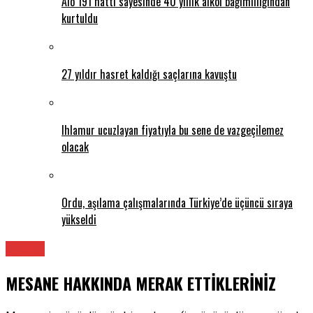
Alo 191 hattı sayesinde 40 yıllık alkol bağımlılığından
kurtuldu
27 yıldır hasret kaldığı saçlarına kavuştu
Ihlamur ucuzlayan fiyatıyla bu sene de vazgeçilemez
olacak
Ordu, aşılama çalışmalarında Türkiye’de üçüncü sıraya
yükseldi
Üroloji
MESANE HAKKINDA MERAK ETTİKLERİNİZ