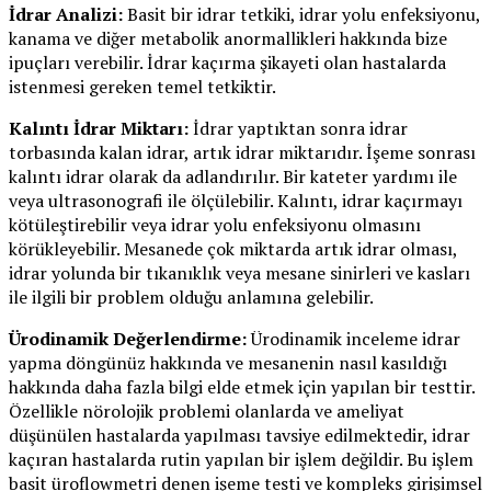
İdrar Analizi:
Basit bir idrar tetkiki, idrar yolu enfeksiyonu,
kanama ve diğer metabolik anormallikleri hakkında bize
ipuçları verebilir. İdrar kaçırma şikayeti olan hastalarda
istenmesi gereken temel tetkiktir.
Kalıntı İdrar Miktarı:
İdrar yaptıktan sonra idrar
torbasında kalan idrar, artık idrar miktarıdır. İşeme sonrası
kalıntı idrar olarak da adlandırılır. Bir kateter yardımı ile
veya ultrasonografi ile ölçülebilir. Kalıntı, idrar kaçırmayı
kötüleştirebilir veya idrar yolu enfeksiyonu olmasını
körükleyebilir. Mesanede çok miktarda artık idrar olması,
idrar yolunda bir tıkanıklık veya mesane sinirleri ve kasları
ile ilgili bir problem olduğu anlamına gelebilir.
Ürodinamik Değerlendirme:
Ürodinamik inceleme idrar
yapma döngünüz hakkında ve mesanenin nasıl kasıldığı
hakkında daha fazla bilgi elde etmek için yapılan bir testtir.
Özellikle nörolojik problemi olanlarda ve ameliyat
düşünülen hastalarda yapılması tavsiye edilmektedir, idrar
kaçıran hastalarda rutin yapılan bir işlem değildir. Bu işlem
basit üroflowmetri denen işeme testi ve kompleks girişimsel