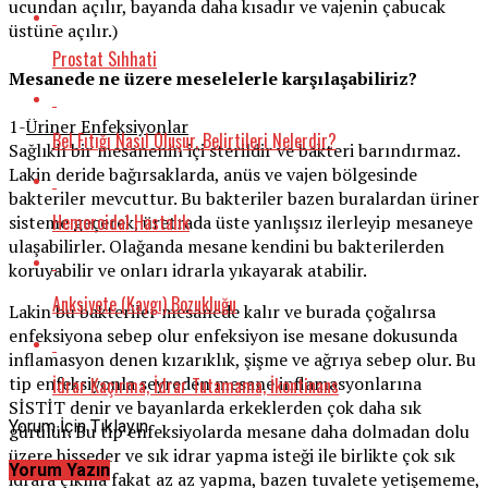
ucundan açılır, bayanda daha kısadır ve vajenin çabucak
üstüne açılır.)
Prostat Sıhhati
Mesanede ne üzere meselelerle karşılaşabiliriz?
1-
Üriner Enfeksiyonlar
Bel Fıtığı Nasıl Oluşur, Belirtileri Nelerdir?
Sağlıklı bir mesanenin içi sterildir ve bakteri barındırmaz.
Lakin deride bağırsaklarda, anüs ve vajen bölgesinde
bakteriler mevcuttur. Bu bakteriler bazen buralardan üriner
Hemoroidal Hastalık
sisteme geçerek, üretrada üste yanlışsız ilerleyip mesaneye
ulaşabilirler. Olağanda mesane kendini bu bakterilerden
koruyabilir ve onları idrarla yıkayarak atabilir.
Anksiyete (Kaygı) Bozukluğu
Lakin bu bakteriler mesanede kalır ve burada çoğalırsa
enfeksiyona sebep olur enfeksiyon ise mesane dokusunda
inflamasyon denen kızarıklık, şişme ve ağrıya sebep olur. Bu
tip enfeksiyonla seyreden mesane inflamasyonlarına
İdrar Kaçırma, İdrar Tutamama, İkontinans
SİSTİT denir ve bayanlarda erkeklerden çok daha sık
Yorum İçin Tıklayın
gürülür. Bu tip enfeksiyolarda mesane daha dolmadan dolu
üzere hisseder ve sık idrar yapma isteği ile birlikte çok sık
Yorum Yazın
idrara çıkma fakat az az yapma, bazen tuvalete yetişememe,