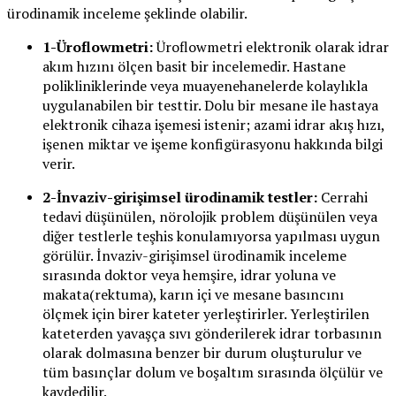
ürodinamik inceleme şeklinde olabilir.
1-Üroflowmetri:
Üroflowmetri elektronik olarak idrar
akım hızını ölçen basit bir incelemedir. Hastane
polikliniklerinde veya muayenehanelerde kolaylıkla
uygulanabilen bir testtir. Dolu bir mesane ile hastaya
elektronik cihaza işemesi istenir; azami idrar akış hızı,
işenen miktar ve işeme konfigürasyonu hakkında bilgi
verir.
2-İnvaziv-girişimsel ürodinamik testler:
Cerrahi
tedavi düşünülen, nörolojik problem düşünülen veya
diğer testlerle teşhis konulamıyorsa yapılması uygun
görülür. İnvaziv-girişimsel ürodinamik inceleme
sırasında doktor veya hemşire, idrar yoluna ve
makata(rektuma), karın içi ve mesane basıncını
ölçmek için birer kateter yerleştirirler. Yerleştirilen
kateterden yavaşça sıvı gönderilerek idrar torbasının
olarak dolmasına benzer bir durum oluşturulur ve
tüm basınçlar dolum ve boşaltım sırasında ölçülür ve
kaydedilir.