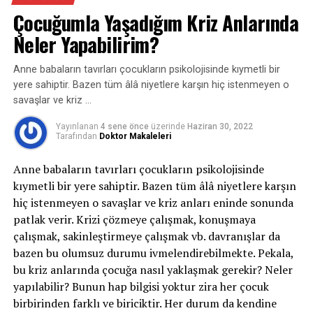
9. Sersemlik, baş dönmesi, bayılma hissi, dengesizlik
Çocuğumla Yaşadığım Kriz Anlarında
Depresyon, beyinde kimyasal istikrarın bozulması
sonucu ortaya çıkan bir hastalıktır. Örneğin, bir yakının
Neler Yapabilirim?
10. Derealizasyon, depersonalizasyon
kaybı, iş kaybı, kronik bir hastalığa yakalanmak üzere
sebepler depresyona yol açabilir.
Anne babaların tavırları çocukların psikolojisinde kıymetli bir
11. Kontrolü yitirme, çıldırma, kendinden geçme
yere sahiptir. Bazen tüm âlâ niyetlere karşın hiç istenmeyen o
korkusu
Bazen kişi bir sebep olmadan da depresyona girebiliyor.
savaşlar ve kriz …
Genetik transfer yoluyla da şahıstan şahsa geçebiliyor.
12. Ölüm Korkusu
Yayınlanan
4 sene önce
üzerinde
Haziran 30, 2022
Anne yahut baba sık sık depresyona giriyorsa, bu
Tarafından
Doktor Makaleleri
bireylerin çocukları bunu yaşayarak ve rol model alarak
Genel Belirtiler
öğreniyor, bu manada “Genetik bir yatkınlık olduğu için
Anne babaların tavırları çocukların psikolojisinde
13. Sıcak ya da soğuk basması
görülme ihtimâli biraz daha yüksek” diyebiliriz.
kıymetli bir yere sahiptir. Bazen tüm âlâ niyetlere karşın
hiç istenmeyen o savaşlar ve kriz anları eninde sonunda
14. Uyuşma
Depresyonun belirtileri nelerdir?
patlak verir. Krizi çözmeye çalışmak, konuşmaya
çalışmak, sakinleştirmeye çalışmak vb. davranışlar da
PANİK BOZUKLUĞU NEDİR?
Kişinin olağanda severek ve isteyerek yaptığı bir işi
bazen bu olumsuz durumu ivmelendirebilmekte. Pekala,
yapmak istememesi, yataktan çıkmak istememek, daima
bu kriz anlarında çocuğa nasıl yaklaşmak gerekir? Neler
Beklenmedik şekilde ortaya çıkan, tekrarlayıcı panik
uyku hâli, uykuya dalmada zorluk çekmek yahut çok
yapılabilir? Bunun hap bilgisi yoktur zira her çocuk
atakları nedeni ile ataklar arasındaki zamanlarda da
uyumak, çok yeme yahut iştahsızlık, daima yorgunluk
birbirinden farklı ve biriciktir. Her durum da kendine
panik atakların yaşanılacağına dair sürekli bir korku-
hissi, konuşmada yahut hareketlerde yavaşlama,