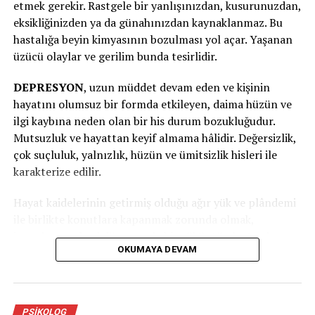
etmek gerekir. Rastgele bir yanlışınızdan, kusurunuzdan,
1. Çarpıntı, kalp atımlarında hızlanma
eksikliğinizden ya da günahınızdan kaynaklanmaz. Bu
hastalığa beyin kimyasının bozulması yol açar. Yaşanan
2. Terleme
üzücü olaylar ve gerilim bunda tesirlidir.
3. Titreme, sarsıntı
DEPRESYON
, uzun müddet devam eden ve kişinin
hayatını olumsuz bir formda etkileyen, daima hüzün ve
4. Ağız kuruluğu
ilgi kaybına neden olan bir his durum bozukluğudur.
Mutsuzluk ve hayattan keyif almama hâlidir. Değersizlik,
Göğüs ve Karın Belirtileri
çok suçluluk, yalnızlık, hüzün ve ümitsizlik hisleri ile
5. Nefes almada güçlük
karakterize edilir.
6. Boğulma hissi
Hayat kaidelerinin getirmiş olduğu ağır yük ve plândemi
ile birlikte konutlara kapanmak zorunda olmak,
7. Göğüslerde ağrı ya da baskı
insanların ruhsal dünyasında bir çöküntü oluşturdu.
OKUMAYA DEVAM
Birtakım insanların kişilik yapısı bu durumdan daha fazla
8. Bunaltı veya karında rahatsızlık
etkilendi.
Zihinle İlgili Belirtiler
Depresyon neden kaynaklanır?
PSIKOLOG