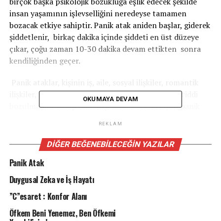
birçok başka psikolojik bozukluğa eşlik edecek şekilde
insan yaşamının işlevselliğini neredeyse tamamen
bozacak etkiye sahiptir. Panik atak aniden başlar, giderek
şiddetlenir, birkaç dakika içinde şiddeti en üst düzeye
çıkar, çoğu zaman 10-30 dakika devam ettikten sonra
kendiliğinden geçer.
Panik ataklar, kişinin iş, aile, sosyal ilişkiler, romantik
ilişkiler, okul gibi birçok alanında işlevselliğinde ciddi
OKUMAYA DEVAM
bozulmalara sebep olur. Kişi sürekli tekrarlayan panik
ataklar yaşamasının ardından, sürekli kaygısına ek
REKLAM
olarak panik atak yaşama kaygısını da duyumsamaya
başlar. Bu durum panik atağın kısır döngü halini alması
DIĞER BEĞENEBILECEĞIN YAZILAR
ile sonuçlanır. Panik ataklar beraberinde “kaçınma
Panik Atak
davranışları” adını verdiğimiz durumu getirir, kişi panik
atak yaşama kaygısı ile belli durumlar, kişiler, ortamlar,
Duygusal Zeka ve İş Hayatı
mekanlardan sürekli olarak kaçınır. Panik atak yaşama
”C”esaret : Konfor Alanı
riskini en aza indirmek için başvurulan bu kaçınma (uzak
durma) yöntemi masum gibi gözükse de kişinin olağan
Öfkem Beni Yenemez, Ben Öfkemi