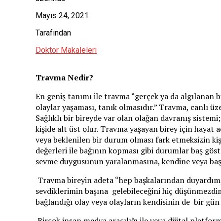
Mayıs 24, 2021
Tarafından
Doktor Makaleleri
Travma Nedir?
En geniş tanımı ile travma “gerçek ya da algılanan b
olaylar yaşaması, tanık olmasıdır.” Travma, canlı ü
Sağlıklı bir bireyde var olan olağan davranış sistem
kişide alt üst olur. Travma yaşayan birey için haya
veya beklenilen bir durum olması fark etmeksizin kişi
değerleri ile bağının kopması gibi durumlar baş göste
sevme duygusunun yaralanmasına, kendine veya baş
Travma bireyin adeta “hep başkalarından duyardım,
sevdiklerimin başına gelebileceğini hiç düşünmezdim”
bağlandığı olay veya olayların kendisinin de bir gün
Birçok insan medya aracılığı ile veya dijital platforml