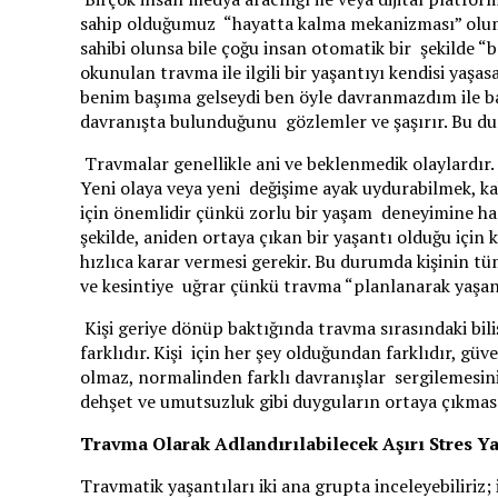
sahip olduğumuz “hayatta kalma mekanizması” olums
sahibi olunsa bile çoğu insan otomatik bir şekilde 
okunulan travma ile ilgili bir yaşantıyı kendisi yaş
benim başıma gelseydi ben öyle davranmazdım ile ba
davranışta bulunduğunu gözlemler ve şaşırır. Bu d
Travmalar genellikle ani ve beklenmedik olaylardır. 
Yeni olaya veya yeni değişime ayak uydurabilmek, ka
için önemlidir çünkü zorlu bir yaşam deneyimine hazı
şekilde, aniden ortaya çıkan bir yaşantı olduğu için
hızlıca karar vermesi gerekir. Bu durumda kişinin t
ve kesintiye uğrar çünkü travma “planlanarak yaşan
Kişi geriye dönüp baktığında travma sırasındaki bili
farklıdır. Kişi için her şey olduğundan farklıdır, gü
olmaz, normalinden farklı davranışlar sergilemesin
dehşet ve umutsuzluk gibi duyguların ortaya çıkmas
Travma Olarak Adlandırılabilecek Aşırı Stres Y
Travmatik yaşantıları iki ana grupta inceleyebiliriz; 