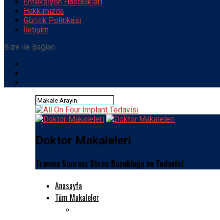
Enfeksiyon Hastalıkları
Hakkımızda
Gizlilik Politikası
İletişim
Bize ile Bağlan
Doktor Makaleleri
Travma Sonrası Stres Bozukluğu ve Tedavisi
Anasayfa
Tüm Makaleler