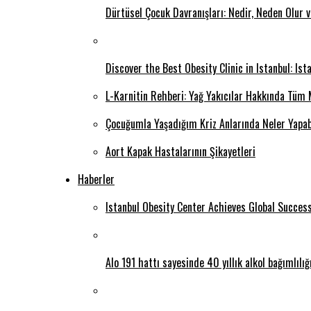
Dürtüsel Çocuk Davranışları: Nedir, Neden Olur 
Discover the Best Obesity Clinic in Istanbul: Is
L-Karnitin Rehberi: Yağ Yakıcılar Hakkında Tüm 
Çocuğumla Yaşadığım Kriz Anlarında Neler Yapab
Aort Kapak Hastalarının Şikayetleri
Haberler
Istanbul Obesity Center Achieves Global Succes
Alo 191 hattı sayesinde 40 yıllık alkol bağımlılı