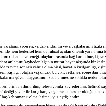
ir yaralanma içeren, ya da kendisinin veya başkalarının fiziks
zerinde hem bedensel hem de ruhsal açıdan önemli yaralanma bel
i; kontrol etme yeteneği, olaylar arasında bağ kurabilme, kişi
t adeta anlamını kaybeder. Kişinin mutat hayat akışında bir ke
de travma sonrası yalnız olma hissi, hayatın kırılganlığı, kişin
rir. Kişi için olağan yaşamdaki bu yıkıcı etki; geleceğe dair um
kalarına güven duygusunun zedelenmesine sıklıkla neden olur
 birilerinden dinlerdim, televizyonda seyrederdim, üçüncü sa
 dediği şeyler ile karşı karşıya gelme, haberdar olduğu ancak 
 “baş kahramanı” olma ihtimali yüzleştiği andır.
ar sayesinde, travmaların birey üzerindeki kötü etkisine ilişkin 