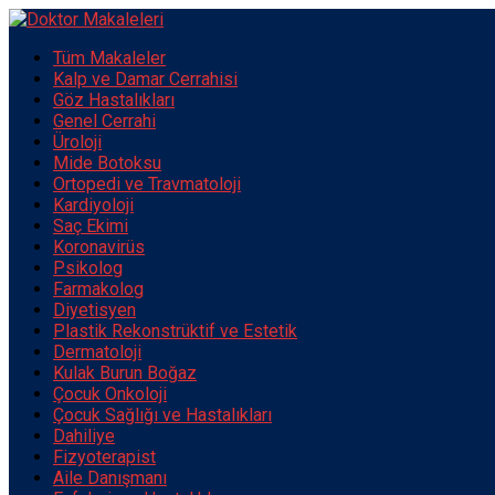
Tüm Makaleler
Kalp ve Damar Cerrahisi
Göz Hastalıkları
Genel Cerrahi
Üroloji
Mide Botoksu
Ortopedi ve Travmatoloji
Kardiyoloji
Saç Ekimi
Koronavirüs
Psikolog
Farmakolog
Diyetisyen
Plastik Rekonstrüktif ve Estetik
Dermatoloji
Kulak Burun Boğaz
Çocuk Onkoloji
Çocuk Sağlığı ve Hastalıkları
Dahiliye
Fizyoterapist
Aile Danışmanı