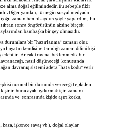
alma doğal eğilimindedir. Bu sebeple fikir
lıdır. Diğer yandan; örneğin sosyal medyada
nin; çoğu zaman ben olsaydım şöyle yapardım, bu
ttıktan sonra öngörüsünün aksine birçok
aylarından bambaşka bir şey olmasıdır.
eya durumlara bir “hazırlanma” zamanı olur.
a hayatın kendisine tanıdığı zaman dilimi kişi
ş edebilir. Ancak travma, beklenmedik bir
ıl davranacağı, nasıl düşüneceği konusunda
ağan davranış sistemi adeta “hata kodu” verir
 tepkisi normal bir durumda vereceği tepkiden
ki, kişinin buna ayak uydurmak için zamanı
sında ve sonrasında kişide aşırı korku,
 kaza, işkence savaş vb.), doğal olaylar