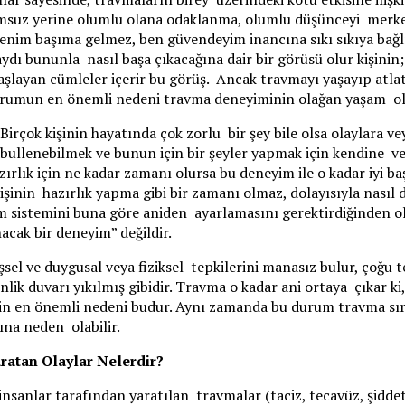
uz yerine olumlu olana odaklanma, olumlu düşünceyi merkeze 
“benim başıma gelmez, ben güvendeyim inancına sıkı sıkıya bağ
asaydı bununla nasıl başa çıkacağına dair bir görüsü olur kişi
şlayan cümleler içerir bu görüş. Ancak travmayı yaşayıp atla
urumun en önemli nedeni travma deneyiminin olağan yaşam ol
Birçok kişinin hayatında çok zorlu bir şey bile olsa olaylara v
bullenebilmek ve bunun için bir şeyler yapmak için kendine vey
rlık için ne kadar zamanı olursa bu deneyim ile o kadar iyi ba
 kişinin hazırlık yapma gibi bir zamanı olmaz, dolayısıyla nas
üm sistemini buna göre aniden ayarlamasını gerektirdiğinden ol
acak bir deneyim” değildir.
şsel ve duygusal veya fiziksel tepkilerini manasız bulur, çoğu
venlik duvarı yıkılmış gibidir. Travma o kadar ani ortaya çıkar 
in en önemli nedeni budur. Aynı zamanda bu durum travma sıra
ına neden olabilir.
aratan Olaylar Nelerdir?
insanlar tarafından yaratılan travmalar (taciz, tecavüz, şiddet,