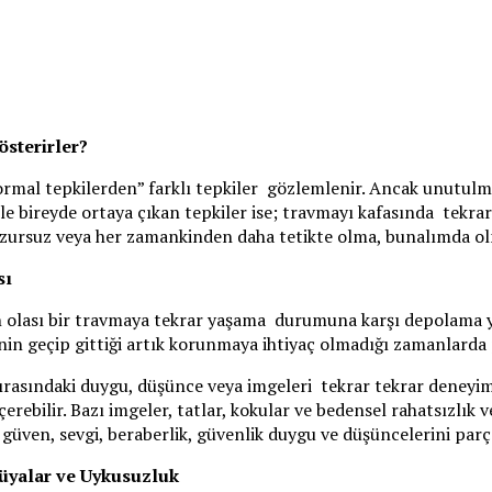
österirler?
ormal tepkilerden” farklı tepkiler gözlemlenir. Ancak unutul
e bireyde ortaya çıkan tepkiler ise; travmayı kafasında tekrar 
uzursuz veya her zamankinden daha tetikte olma, bunalımda o
sı
 olası bir travmaya tekrar yaşama durumuna karşı depolama y
enin geçip gittiği artık korunmaya ihtiyaç olmadığı zamanlarda
 sırasındaki duygu, düşünce veya imgeleri tekrar tekrar deneyim
içerebilir. Bazı imgeler, tatlar, kokular ve bedensel rahatsızlık
güven, sevgi, beraberlik, güvenlik duygu ve düşüncelerini parç
Rüyalar ve Uykusuzluk