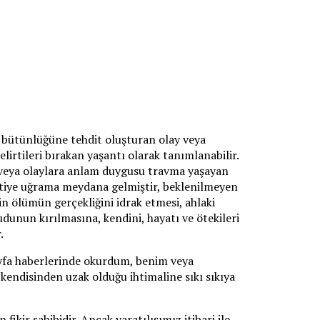
el bütünlüğüne tehdit oluşturan olay veya
irtileri bırakan yaşantı olarak tanımlanabilir.
ye veya olaylara anlam duygusu travma yaşayan
sintiye uğrama meydana gelmiştir, beklenilmeyen
in ölümün gerçekliğini idrak etmesi, ahlaki
udunun kırılmasına, kendini, hayatı ve ötekileri
.
yfa haberlerinde okurdum, benim veya
kendisinden uzak olduğu ihtimaline sıkı sıkıya
fikir sahibidir. Ancak yaratılışımız itibari ile