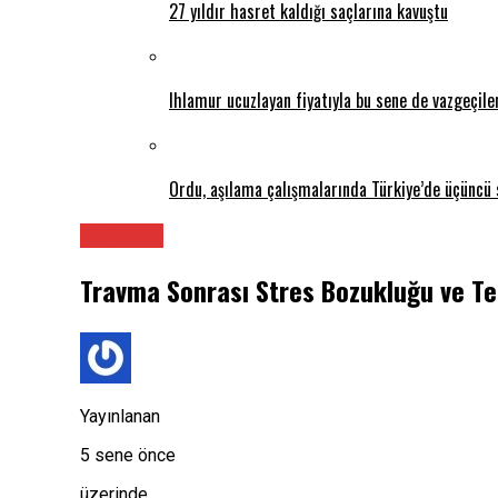
27 yıldır hasret kaldığı saçlarına kavuştu
Ihlamur ucuzlayan fiyatıyla bu sene de vazgeçil
Ordu, aşılama çalışmalarında Türkiye’de üçüncü 
Psikolog
Travma Sonrası Stres Bozukluğu ve Te
Yayınlanan
5 sene önce
üzerinde