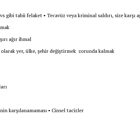
vs gibi tabii felaket • Tecavüz veya kriminal saldırı, size karşı 
olmak
aşırı ağır ihmal
larak yer, ülke, şehir değiştirmek zorunda kalmak
ları
inin karşılanamaması • Cinsel tacizler