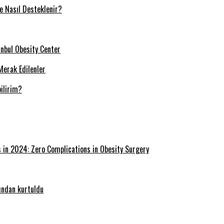
ve Nasıl Desteklenir?
tanbul Obesity Center
Merak Edilenler
ilirim?
s in 2024: Zero Complications in Obesity Surgery
ğından kurtuldu