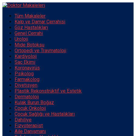
Tüm Makaleler
Kalp ve Damar Cerrahisi
Göz Hastalıkları
Genel Cerrahi
Üroloji
Mide Botoksu
Ortopedi ve Travmatoloji
Kardiyoloji
Saç Ekimi
Koronavirüs
Psikolog
Farmakolog
Diyetisyen
Plastik Rekonstrüktif ve Estetik
Dermatoloji
Kulak Burun Boğaz
Çocuk Onkoloji
Çocuk Sağlığı ve Hastalıkları
Dahiliye
Fizyoterapist
Aile Danışmanı