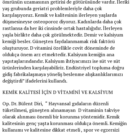
ömrünün uzamasının getirisi de götürüsünde vardır. İleriki
yaş grubunda geriatri problemleriyle daha çok
karşılaşıyoruz. Kemik ve kalitesinin ilerleyen yaşlarda
düşmesineyse osteoporoz diyoruz. Kadınlarda daha çok
rastlansa da her iki cinsinde ortak hastalığıdır. İlerleyen
yaşla birlikte daha çok görülmektedir. Demir ve kalsiyum
kemiği besler. Güneşten faydalanmamak risk faktörü
oluşturuyor. D vitamini özellikle covit döneminde de
oldukça önem arz etmektedir. Kalsiyum kemiğin ana
yapıtaşlarındandır. Kalsiyum ihtiyacımızı ise süt ve süt
ürünlerinden karşılayabiliriz. Endüstriyel topluma doğru
gidiş fabrikalaşmaya yöneliş beslenme alışkanlıklarımızı
değiştirdi” ifadelerini kullandı.
KEMİK KALİTESİ İÇİN D VİTAMİNİ VE KALSİYUM
Op. Dr. Bülent Diri, “ Hayvansal gıdaların düzenli
tüketilmesi, güneşten alınamayan D vitaminin takviye
olarak alınması önemli bir korunma yöntemidir. Kemik
kalitesinin genç yaşta korunması oldukça önemli. Kemiğin
kullanımı ve kalitesine dikkat etmeli , spor ve egzersizi