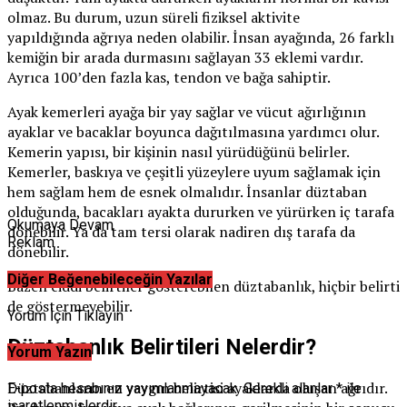
olmaz. Bu durum, uzun süreli fiziksel aktivite
yapıldığında ağrıya neden olabilir. İnsan ayağında, 26 farklı
kemiğin bir arada durmasını sağlayan 33 eklemi vardır.
Ayrıca 100’den fazla kas, tendon ve bağa sahiptir.
Ayak kemerleri ayağa bir yay sağlar ve vücut ağırlığının
ayaklar ve bacaklar boyunca dağıtılmasına yardımcı olur.
Kemerin yapısı, bir kişinin nasıl yürüdüğünü belirler.
Kemerler, baskıya ve çeşitli yüzeylere uyum sağlamak için
hem sağlam hem de esnek olmalıdır. İnsanlar düztaban
olduğunda, bacakları ayakta dururken ve yürürken iç tarafa
Okumaya Devam
dönebilir. Ya da tam tersi olarak nadiren dış tarafa da
Reklam
dönebilir.
Diğer Beğenebileceğin Yazılar
Bazen ciddi belirtiler gösterebilen düztabanlık, hiçbir belirti
de göstermeyebilir.
Yorum İçin Tıklayın
Düztabanlık Belirtileri Nelerdir?
Yorum Yazın
Düztabanların en yaygın belirtisi ayaklarda oluşan ağrıdır.
E-posta hesabınız yayımlanmayacak.
Gerekli alanlar
*
ile
işaretlenmişlerdir