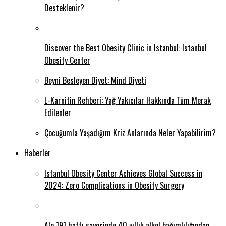
Desteklenir?
Discover the Best Obesity Clinic in Istanbul: Istanbul
Obesity Center
Beyni Besleyen Diyet: Mind Diyeti
L-Karnitin Rehberi: Yağ Yakıcılar Hakkında Tüm Merak
Edilenler
Çocuğumla Yaşadığım Kriz Anlarında Neler Yapabilirim?
Haberler
Istanbul Obesity Center Achieves Global Success in
2024: Zero Complications in Obesity Surgery
Alo 191 hattı sayesinde 40 yıllık alkol bağımlılığından