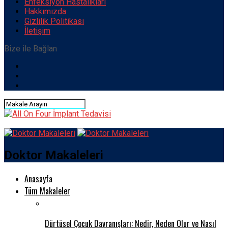
Enfeksiyon Hastalıkları
Hakkımızda
Gizlilik Politikası
İletişim
Bize ile Bağlan
Doktor Makaleleri
Anasayfa
Tüm Makaleler
Dürtüsel Çocuk Davranışları: Nedir, Neden Olur ve Nasıl