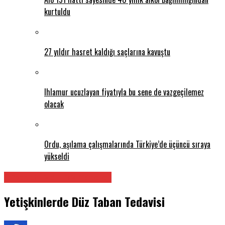
kurtuldu
27 yıldır hasret kaldığı saçlarına kavuştu
Ihlamur ucuzlayan fiyatıyla bu sene de vazgeçilemez
olacak
Ordu, aşılama çalışmalarında Türkiye’de üçüncü sıraya
yükseldi
Ortopedi ve Travmatoloji
Yetişkinlerde Düz Taban Tedavisi