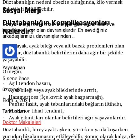
Düztabanlığın nedeni obezite olduğunda, kilo vermek
Sosyal Alerji
belirtileri hafifletebilir.
Düztabanlığın Komplikasyonları
Sosyal alerji, mevsimsel alerjiler gibi tekrar eden ve
Nelerdir?
kaçınılması zor olan davranışlardır. En sevdiğiniz
arkadaşlarınızı, davranışlarından …
Başka ayak, ayak bileği veya alt bacak problemleri olan
insanlar, düztabanlık belirtilerini daha ağır bir şekilde
yaşayabilir.
Yayınlanan
Örneğin;
5 sene önce
· Aşil tendon hasarı,
· Ayak bileği veya ayak bileklerinde artrit,
üzerinde
· Hammertoes (İçe kıvrık ayak başparmağı),
Ekim 5, 2021
· Pantar fasiit, ayak tabanlarındaki bağların iltihabı,
· Posterior tibial tendinit,
Tarafından
· Ayak çıkıntıları olanlar belirtileri ağır yaşayanlardır.
Doktor Makaleleri
Düztabanlık, birey ayaktayken, yürürken ya da koşarken
vücudun hizalanmasını etkileyebilir. Sonuç olarak kalça, diz
Sosyal alerji, mevsimsel alerjiler gibi tekrar eden ve