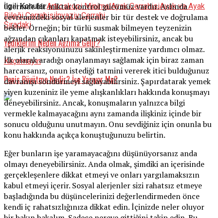
üzerinde bir miktar kontrol gücümüz vardır. Aslında
İlgili Konular:
Artroskopi Minimal
Ayak Cerrahisi
Ayak ve Ayak
Bileği Cerrahisi
İnvaziv Cerrahi
çevremizdeki sosyal alerjenler bir tür destek ve doğrulama
Sıradaki
bekler. Örneğin; bir türlü susmak bilmeyen teyzenizin
ağzından çıkanları kapatmak isteyebilirsiniz, ancak bu
Yediklerim Neden Ağzıma Gelir?
alerjik reaksiyonunuzu sakinleştirmenize yardımcı olmaz.
İlk olarak aradığı onaylanmayı sağlamak için biraz zaman
Kaçırmayın
harcarsanız, onun istediği tatmini vererek itici bulduğunuz
Penis Büyütme Nedir? İşe Yarıyor Mu?
davranışı söndürmeyi sağlayabilirsiniz. Şapırdatarak yemek
yiyen kuzeniniz ile yeme alışkanlıkları hakkında konuşmayı
deneyebilirsiniz. Ancak, konuşmaların yalnızca bilgi
vermekle kalmayacağını aynı zamanda ilişkiniz içinde bir
sonucu olduğunu unutmayın. Onu sevdiğiniz için onunla bu
konu hakkında açıkça konuştuğunuzu belirtin.
Eğer bunların işe yaramayacağını düşünüyorsanız anda
olmayı deneyebilirsiniz. Anda olmak, şimdiki an içerisinde
gerçekleşenlere dikkat etmeyi ve onları yargılamaksızın
kabul etmeyi içerir. Sosyal alerjenler sizi rahatsız etmeye
başladığında bu düşüncelerinizi değerlendirmeden önce
kendi iç rahatsızlığınıza dikkat edin. İçinizde neler oluyor
bir bakın bakalım. Sadece nereye gittiğini takip edin. Bu