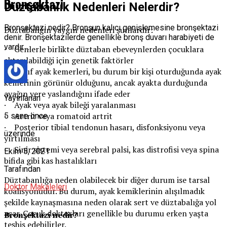
Bronşektazi
Düztabanlık Nedenleri Nelerdir?
Bronşektazi nedir? Bronşun kalıcı genişlemesine bronşektazi
Düztabalığın yaygın nedenleri şunlardır:
denir. Bronşektazilerde genellikle bronş duvarı harabiyeti de
vardır …
· Genlerle birlikte düztaban ebeveynlerden çocuklara
aktarılabildiği için genetik faktörler
· Zayıf ayak kemerleri, bu durum bir kişi oturduğunda ayak
kemerinin görünür olduğunu, ancak ayakta durduğunda
ayağın yere yaslandığını ifade eder
Yayınlanan
· Ayak veya ayak bileği yaralanması
· Artrit veya romatoid artrit
5 sene önce
· Posterior tibial tendonun hasarı, disfonksiyonu veya
üzerinde
yırtılması
· Sinir sistemi veya serebral palsi, kas distrofisi veya spina
Ekim 5, 2021
bifida gibi kas hastalıkları
Tarafından
Düztabanlığa neden olabilecek bir diğer durum ise tarsal
Doktor Makaleleri
koalisyonudur. Bu durum, ayak kemiklerinin alışılmadık
şekilde kaynaşmasına neden olarak sert ve düztabalığa yol
açar. Çocuk doktorları genellikle bu durumu erken yaşta
Bronşektazi nedir?
teşhis edebilirler.