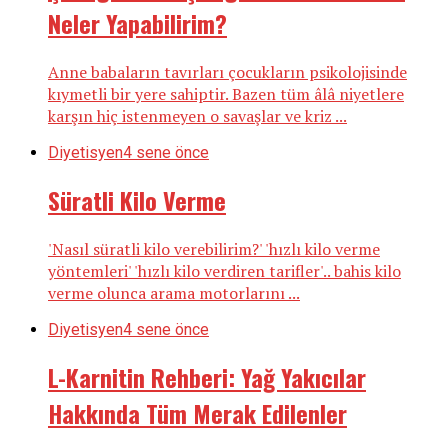
Neler Yapabilirim?
Anne babaların tavırları çocukların psikolojisinde
kıymetli bir yere sahiptir. Bazen tüm âlâ niyetlere
karşın hiç istenmeyen o savaşlar ve kriz ...
Diyetisyen
4 sene önce
Süratli Kilo Verme
'Nasıl süratli kilo verebilirim?' 'hızlı kilo verme
yöntemleri' 'hızlı kilo verdiren tarifler'.. bahis kilo
verme olunca arama motorlarını ...
Diyetisyen
4 sene önce
L-Karnitin Rehberi: Yağ Yakıcılar
Hakkında Tüm Merak Edilenler