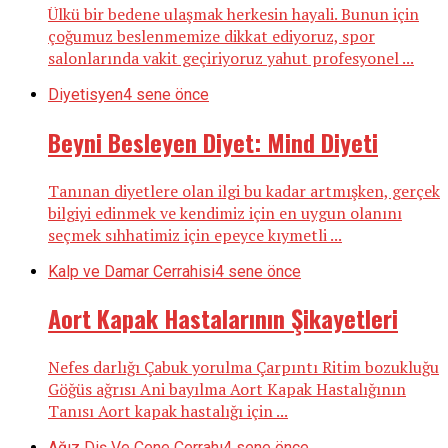
Ülkü bir bedene ulaşmak herkesin hayali. Bunun için
çoğumuz beslenmemize dikkat ediyoruz, spor
salonlarında vakit geçiriyoruz yahut profesyonel ...
Diyetisyen
4 sene önce
Beyni Besleyen Diyet: Mind Diyeti
Tanınan diyetlere olan ilgi bu kadar artmışken, gerçek
bilgiyi edinmek ve kendimiz için en uygun olanını
seçmek sıhhatimiz için epeyce kıymetli ...
Kalp ve Damar Cerrahisi
4 sene önce
Aort Kapak Hastalarının Şikayetleri
Nefes darlığı Çabuk yorulma Çarpıntı Ritim bozukluğu
Göğüs ağrısı Ani bayılma Aort Kapak Hastalığının
Tanısı Aort kapak hastalığı için ...
Ağız Diş Ve Çene Cerrahı
4 sene önce