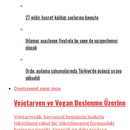
27 yıldır hasret kaldığı saçlarına kavuştu
Ihlamur ucuzlayan fiyatıyla bu sene de vazgeçilemez
olacak
Ordu, aşılama çalışmalarında Türkiye’de üçüncü sıraya
yükseldi
Diyetisyen
4 sene önce
Vejetaryen ve Vegan Beslenme Üzerine
Vejetaryenlik, hayvansal besinlerin hudutlu
tüketilmesi yahut hiç tüketilmemesi formundaki
beslenme cinsidir. Veganlık ise daha sonlu ve ...