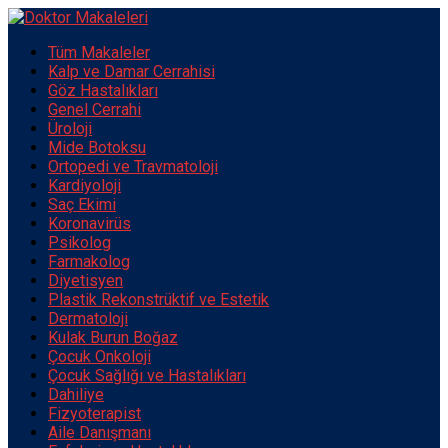
Tüm Makaleler
Kalp ve Damar Cerrahisi
Göz Hastalıkları
Genel Cerrahi
Üroloji
Mide Botoksu
Ortopedi ve Travmatoloji
Kardiyoloji
Saç Ekimi
Koronavirüs
Psikolog
Farmakolog
Diyetisyen
Plastik Rekonstrüktif ve Estetik
Dermatoloji
Kulak Burun Boğaz
Çocuk Onkoloji
Çocuk Sağlığı ve Hastalıkları
Dahiliye
Fizyoterapist
Aile Danışmanı