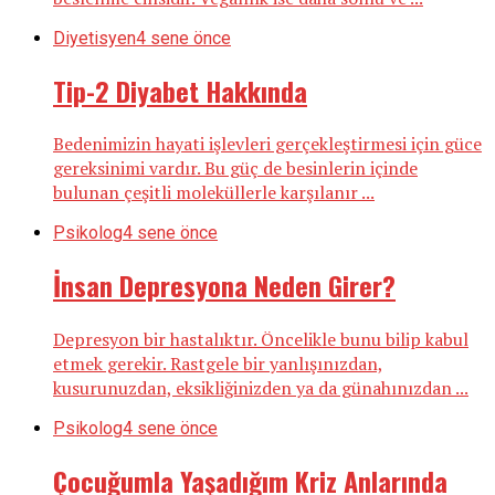
Diyetisyen
4 sene önce
Tip-2 Diyabet Hakkında
Bedenimizin hayati işlevleri gerçekleştirmesi için güce
gereksinimi vardır. Bu güç de besinlerin içinde
bulunan çeşitli moleküllerle karşılanır ...
Psikolog
4 sene önce
İnsan Depresyona Neden Girer?
Depresyon bir hastalıktır. Öncelikle bunu bilip kabul
etmek gerekir. Rastgele bir yanlışınızdan,
kusurunuzdan, eksikliğinizden ya da günahınızdan ...
Psikolog
4 sene önce
Çocuğumla Yaşadığım Kriz Anlarında