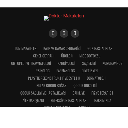
TÜM MAKALELER
KALP VE DAMAR CERRAHISI
GÖZ HASTALIKLARI
GENEL CERRAHI
ÜROLOJI
MIDE BOTOKSU
ORTOPEDI VE TRAVMATOLOJI
KARDIYOLOJI
SAÇ EKIMI
KORONAVIRÜS
PSIKOLOG
FARMAKOLOG
DIYETISYEN
PLASTIK REKONSTRÜKTIF VE ESTETIK
DERMATOLOJI
KULAK BURUN BOĞAZ
ÇOCUK ONKOLOJI
ÇOCUK SAĞLIĞI VE HASTALIKLARI
DAHILIYE
FIZYOTERAPIST
AILE DANIŞMANI
ENFEKSIYON HASTALIKLARI
HAKKIMIZDA
GIZLILIK POLITIKASI
İLETIŞIM