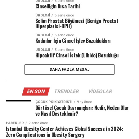
ÜROLOJI
5 sene önce
Cinselliğin Kısa Tarihi
ÜROLOJI
5 sene önce
Selim Prostat Büyümesi (Benign Prostat
Hiperplazisi-BPH)
ÜROLOJI
5 sene önce
Kadınlar İçin Cinsel İşlev Bozuklukları
ÜROLOJI
5 sene önce
Hipoaktif Cinsel İstek (Libido) Bozukluğu
DAHA FAZLA MESAJ
EN SON
TRENDLER
VIDEOLAR
ÇOCUK PSIKIYATRISTI
9 ay önce
Dürtüsel Çocuk Davranışları: Nedir, Neden Olur
ve Nasıl Desteklenir?
HABERLER
2 sene önce
Istanbul Obesity Center Achieves Global Success in 2024:
Zero Complications in Obesity Surgery