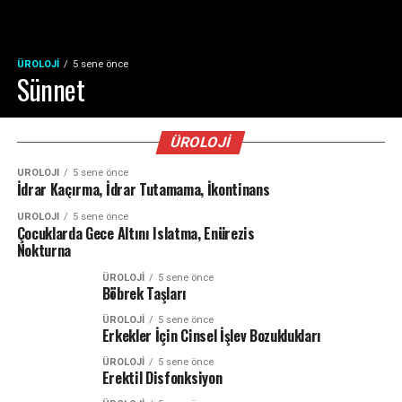
ÜROLOJI
5 sene önce
Sünnet
ÜROLOJI
ÜROLOJI
5 sene önce
İdrar Kaçırma, İdrar Tutamama, İkontinans
ÜROLOJI
5 sene önce
Çocuklarda Gece Altını Islatma, Enürezis
Nokturna
ÜROLOJI
5 sene önce
Böbrek Taşları
ÜROLOJI
5 sene önce
Erkekler İçin Cinsel İşlev Bozuklukları
ÜROLOJI
5 sene önce
Erektil Disfonksiyon