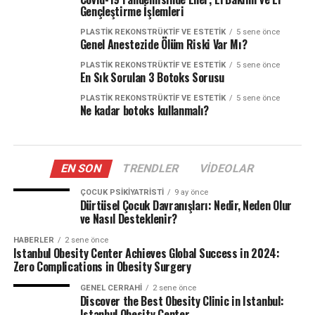
Gençleştirme İşlemleri
PLASTIK REKONSTRÜKTIF VE ESTETIK
5 sene önce
Genel Anestezide Ölüm Riski Var Mı?
PLASTIK REKONSTRÜKTIF VE ESTETIK
5 sene önce
En Sık Sorulan 3 Botoks Sorusu
PLASTIK REKONSTRÜKTIF VE ESTETIK
5 sene önce
Ne kadar botoks kullanmalı?
EN SON
TRENDLER
VIDEOLAR
ÇOCUK PSIKIYATRISTI
9 ay önce
Dürtüsel Çocuk Davranışları: Nedir, Neden Olur
ve Nasıl Desteklenir?
HABERLER
2 sene önce
Istanbul Obesity Center Achieves Global Success in 2024:
Zero Complications in Obesity Surgery
GENEL CERRAHI
2 sene önce
Discover the Best Obesity Clinic in Istanbul:
Istanbul Obesity Center