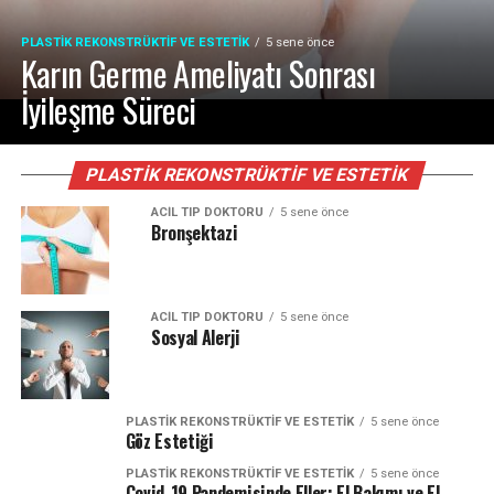
PLASTIK REKONSTRÜKTIF VE ESTETIK
5 sene önce
Karın Germe Ameliyatı Sonrası
İyileşme Süreci
PLASTIK REKONSTRÜKTIF VE ESTETIK
ACIL TIP DOKTORU
5 sene önce
Bronşektazi
ACIL TIP DOKTORU
5 sene önce
Sosyal Alerji
PLASTIK REKONSTRÜKTIF VE ESTETIK
5 sene önce
Göz Estetiği
PLASTIK REKONSTRÜKTIF VE ESTETIK
5 sene önce
Covid-19 Pandemisinde Eller; El Bakımı ve El