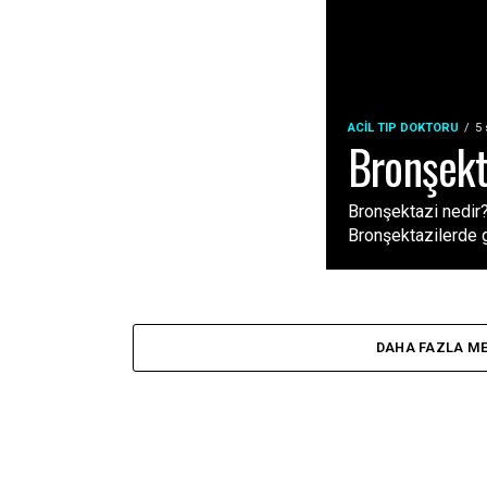
ACIL TIP DOKTORU
5
Bronşekt
Bronşektazi nedir?
Bronşektazilerde ge
DAHA FAZLA M