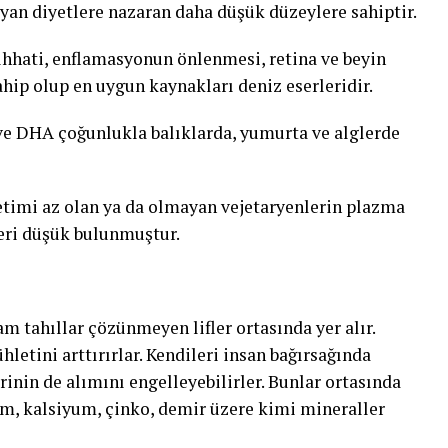
yan diyetlere nazaran daha düşük düzeylere sahiptir.
ıhhati, enflamasyonun önlenmesi, retina ve beyin
ahip olup en uygun kaynakları deniz eserleridir.
A ve DHA çoğunlukla balıklarda, yumurta ve alglerde
etimi az olan ya da olmayan vejetaryenlerin plazma
leri düşük bulunmuştur.
m tahıllar çözünmeyen lifler ortasında yer alır.
letini arttırırlar. Kendileri insan bağırsağında
inin de alımını engelleyebilirler. Bunlar ortasında
um, kalsiyum, çinko, demir üzere kimi mineraller