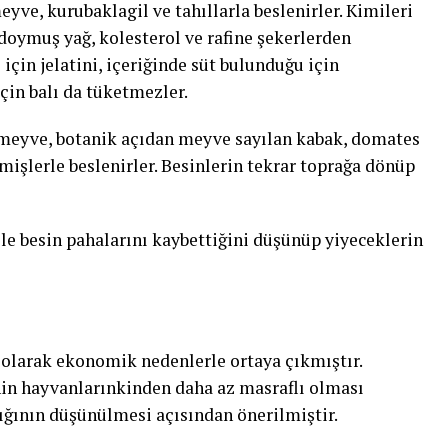
yve, kurubaklagil ve tahıllarla beslenirler. Kimileri
i doymuş yağ, kolesterol ve rafine şekerlerden
 için jelatini, içeriğinde süt bulunduğu için
için balı da tüketmezler.
r; meyve, botanik açıdan meyve sayılan kabak, domates
mişlerle beslenirler. Besinlerin tekrar toprağa dönüp
i ile besin pahalarını kaybettiğini düşünüp yiyeceklerin
 olarak ekonomik nedenlerle ortaya çıkmıştır.
inin hayvanlarınkinden daha az masraflı olması
ığının düşünülmesi açısından önerilmiştir.