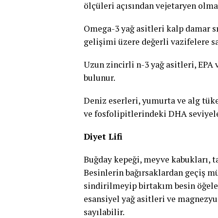
ölçüleri açısından vejetaryen olma
Omega-3 yağ asitleri kalp damar s
gelişimi üzere değerli vazifelere s
Uzun zincirli n-3 yağ asitleri, EP
bulunur.
Deniz eserleri, yumurta ve alg tük
ve fosfolipitlerindeki DHA seviye
Diyet Lifi
Buğday kepeği, meyve kabukları, ta
Besinlerin bağırsaklardan geçiş müh
sindirilmeyip birtakım besin öğeler
esansiyel yağ asitleri ve magnezy
sayılabilir.