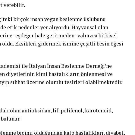
 verebilir.
eç’teki birçok insan vegan beslenme üslubunu
de etik nedenler yer alıyordu. Hayvansal olan
yerine -eşdeğer hale getirmeden- yalnızca bitkisel
 oldu. Eksikleri gidermek ismine çeşitli besin öğesi
ademisi ile İtalyan İnsan Beslenme Derneği’ne
en diyetlerinin kimi hastalıkların önlenmesi ve
ayıp sıhhat üzerine olumlu tesirleri olabilmektedir.
lı olan antioksidan, lif, polifenol, karotenoid,
 bulunur.
eslenme biçimi olduğundan kalp hastalıkları, diyabet,