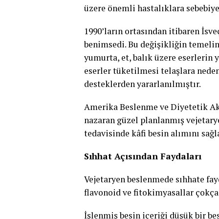
üzere önemli hastalıklara sebebiyet
1990’ların ortasından itibaren İsv
benimsedi. Bu değişikliğin temelin
yumurta, et, balık üzere eserlerin 
eserler tüketilmesi telaşlara neden
desteklerden yararlanılmıştır.
Amerika Beslenme ve Diyetetik Ak
nazaran güzel planlanmış vejetary
tedavisinde kâfi besin alımını sağl
Sıhhat Açısından Faydaları
Vejetaryen beslenmede sıhhate fayda
flavonoid ve fitokimyasallar çokça
İşlenmiş besin içeriği düşük bir b