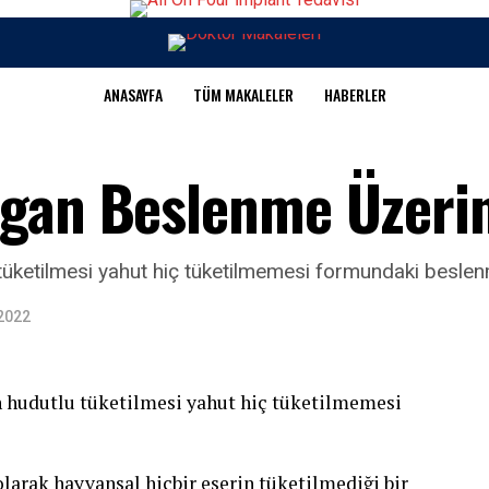
ANASAYFA
TÜM MAKALELER
HABERLER
egan Beslenme Üzeri
 tüketilmesi yahut hiç tüketilmemesi formundaki beslen
 2022
in hudutlu tüketilmesi yahut hiç tüketilmemesi
olarak hayvansal hiçbir eserin tüketilmediği bir