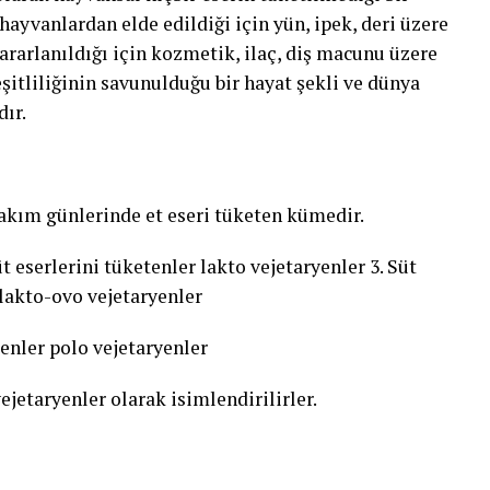
ayvanlardan elde edildiği için yün, ipek, deri üzere
ararlanıldığı için kozmetik, ilaç, diş macunu üzere
eşitliliğinin savunulduğu bir hayat şekli ve dünya
ır.
takım günlerinde et eseri tüketen kümedir.
t eserlerini tüketenler lakto vejetaryenler 3. Süt
lakto-ovo vejetaryenler
enler polo vejetaryenler
ejetaryenler olarak isimlendirilirler.