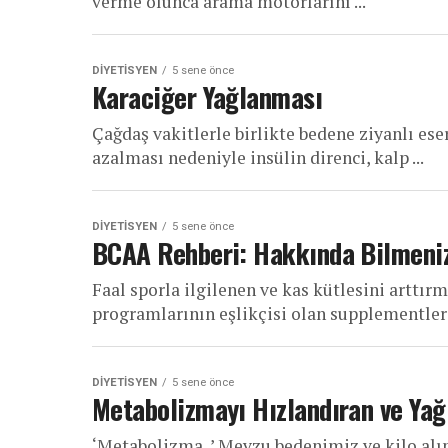
verme olunca arama motorlarını ...
DIYETISYEN
5 sene önce
Karaciğer Yağlanması
Çağdaş vakitlerle birlikte bedene ziyanlı eser
azalması nedeniyle insülin direnci, kalp ...
DIYETISYEN
5 sene önce
BCAA Rehberi: Hakkında Bilmeniz
Faal sporla ilgilenen ve kas kütlesini arttır
programlarının eşlikçisi olan supplementleri
DIYETISYEN
5 sene önce
Metabolizmayı Hızlandıran ve Yağ
‘Metabolizma..’ Mevzu bedenimiz ve kilo al