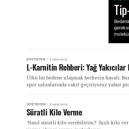
Tip
Bedenim
gereksi
moleküll
DIYETISYEN
4 sene önce
L-Karnitin Rehberi: Yağ Yakıcıla
Ülkü bir bedene ulaşmak herkesin hayali. B
spor salonlarında vakit geçiriyoruz yahut pro
DIYETISYEN
4 sene önce
Süratli Kilo Verme
'Nasıl süratli kilo verebilirim?' 'hızlı kilo ve