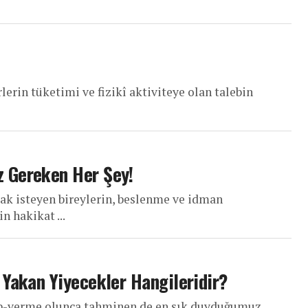
lerin tüketimi ve fizikî aktiviteye olan talebin
 Gereken Her Şey!
mak isteyen bireylerin, beslenme ve idman
n hakikat ...
 Yakan Yiyecekler Hangileridir?
ıp-verme olunca tahminen de en sık duyduğumuz