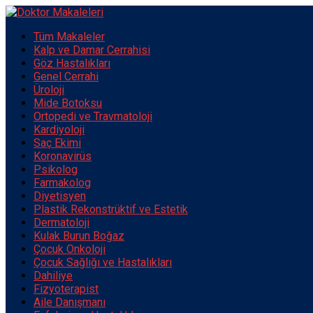
Tüm Makaleler
Kalp ve Damar Cerrahisi
Göz Hastalıkları
Genel Cerrahi
Üroloji
Mide Botoksu
Ortopedi ve Travmatoloji
Kardiyoloji
Saç Ekimi
Koronavirüs
Psikolog
Farmakolog
Diyetisyen
Plastik Rekonstrüktif ve Estetik
Dermatoloji
Kulak Burun Boğaz
Çocuk Onkoloji
Çocuk Sağlığı ve Hastalıkları
Dahiliye
Fizyoterapist
Aile Danışmanı