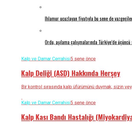
Ihlamur ucuzlayan fiyatıyla bu sene de vazgeçil
Ordu, aşılama çalışmalarında Türkiye’de üçüncü 
Kalp ve Damar Cerrahisi
5 sene önce
Kalp Deliği (ASD) Hakkında Herşey
Bir kontrol sırasında kalp üfürümünü duymak, sizin ve
Kalp ve Damar Cerrahisi
5 sene önce
Kalp Kası Bandı Hastalığı (Miyokardiy