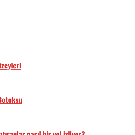
zeyleri
 Botoksu
ranlar nasıl bir yol izliyor?