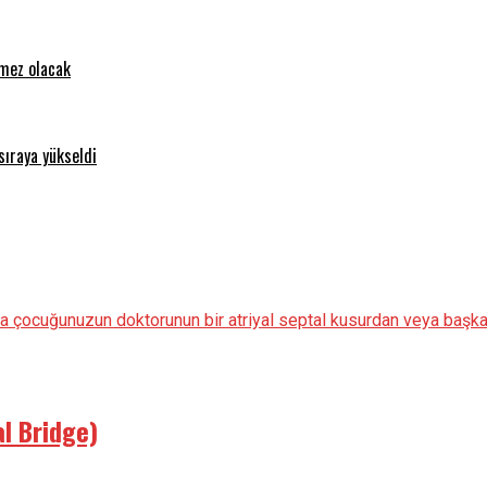
emez olacak
sıraya yükseldi
ya çocuğunuzun doktorunun bir atriyal septal kusurdan veya başka
al Bridge)