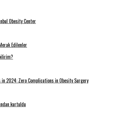
tanbul Obesity Center
Merak Edilenler
ilirim?
s in 2024: Zero Complications in Obesity Surgery
ğından kurtuldu