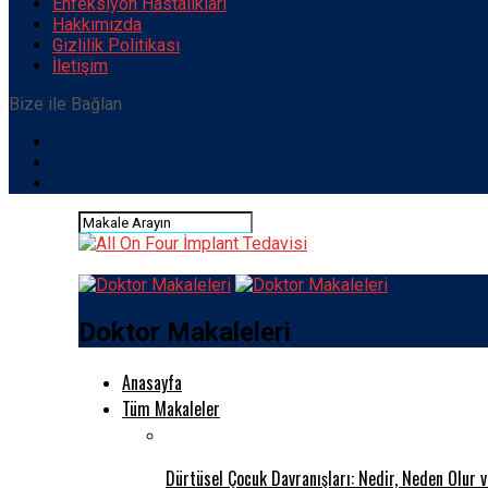
Enfeksiyon Hastalıkları
Hakkımızda
Gizlilik Politikası
İletişim
Bize ile Bağlan
Doktor Makaleleri
Anasayfa
Tüm Makaleler
Dürtüsel Çocuk Davranışları: Nedir, Neden Olur 