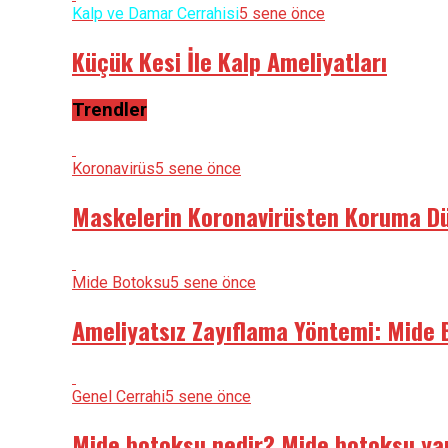
Kalp ve Damar Cerrahisi
5 sene önce
Küçük Kesi İle Kalp Ameliyatları
Trendler
Koronavirüs
5 sene önce
Maskelerin Koronavirüsten Koruma Dü
Mide Botoksu
5 sene önce
Ameliyatsız Zayıflama Yöntemi: Mide
Genel Cerrahi
5 sene önce
Mide botoksu nedir? Mide botoksu yaptı