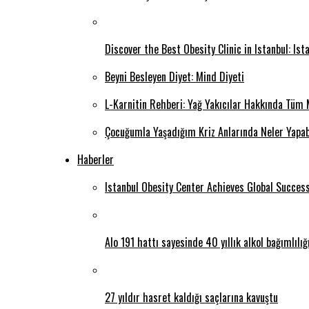
Discover the Best Obesity Clinic in Istanbul: Is
Beyni Besleyen Diyet: Mind Diyeti
L-Karnitin Rehberi: Yağ Yakıcılar Hakkında Tüm 
Çocuğumla Yaşadığım Kriz Anlarında Neler Yapab
Haberler
Istanbul Obesity Center Achieves Global Succes
Alo 191 hattı sayesinde 40 yıllık alkol bağımlılı
27 yıldır hasret kaldığı saçlarına kavuştu