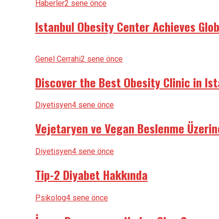
Haberler
2 sene önce
Istanbul Obesity Center Achieves Glo
Genel Cerrahi
2 sene önce
Discover the Best Obesity Clinic in Is
Diyetisyen
4 sene önce
Vejetaryen ve Vegan Beslenme Üzerin
Diyetisyen
4 sene önce
Tip-2 Diyabet Hakkında
Psikolog
4 sene önce