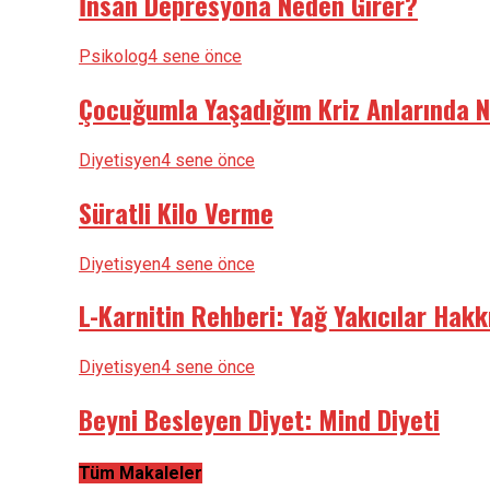
İnsan Depresyona Neden Girer?
Psikolog
4 sene önce
Çocuğumla Yaşadığım Kriz Anlarında N
Diyetisyen
4 sene önce
Süratli Kilo Verme
Diyetisyen
4 sene önce
L-Karnitin Rehberi: Yağ Yakıcılar Hak
Diyetisyen
4 sene önce
Beyni Besleyen Diyet: Mind Diyeti
Tüm Makaleler