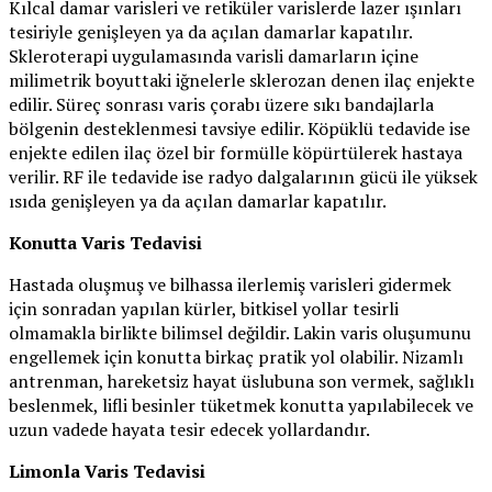
Kılcal damar varisleri ve retiküler varislerde lazer ışınları
tesiriyle genişleyen ya da açılan damarlar kapatılır.
Skleroterapi uygulamasında varisli damarların içine
milimetrik boyuttaki iğnelerle sklerozan denen ilaç enjekte
edilir. Süreç sonrası varis çorabı üzere sıkı bandajlarla
bölgenin desteklenmesi tavsiye edilir. Köpüklü tedavide ise
enjekte edilen ilaç özel bir formülle köpürtülerek hastaya
verilir. RF ile tedavide ise radyo dalgalarının gücü ile yüksek
ısıda genişleyen ya da açılan damarlar kapatılır.
Konutta Varis Tedavisi
Hastada oluşmuş ve bilhassa ilerlemiş varisleri gidermek
için sonradan yapılan kürler, bitkisel yollar tesirli
olmamakla birlikte bilimsel değildir. Lakin varis oluşumunu
engellemek için konutta birkaç pratik yol olabilir. Nizamlı
antrenman, hareketsiz hayat üslubuna son vermek, sağlıklı
beslenmek, lifli besinler tüketmek konutta yapılabilecek ve
uzun vadede hayata tesir edecek yollardandır.
Limonla Varis Tedavisi