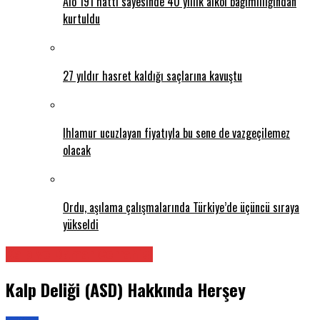
Alo 191 hattı sayesinde 40 yıllık alkol bağımlılığından
kurtuldu
27 yıldır hasret kaldığı saçlarına kavuştu
Ihlamur ucuzlayan fiyatıyla bu sene de vazgeçilemez
olacak
Ordu, aşılama çalışmalarında Türkiye’de üçüncü sıraya
yükseldi
Kalp ve Damar Cerrahisi
Kalp Deliği (ASD) Hakkında Herşey