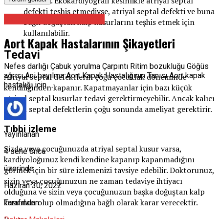
kullanır. Ekokardiyografi kesinlikle atriyal septal
defekti teşhis etmediyse, atriyal septal defekti ve buna
Kalp ve Damar Cerrahisi
bağlı doğuştan kalp kusurlarını teşhis etmek için
kullanılabilir.
Aort Kapak Hastalarının Şikayetleri
Tedavi
Nefes darlığı Çabuk yorulma Çarpıntı Ritim bozukluğu Göğüs
ağrısı Ani bayılma Aort Kapak Hastalığının Tanısı Aort kapak
Atriyal septal defektlerin çoğu çocukluk döneminde
hastalığı için …
kendiliğinden kapanır. Kapatmayanlar için bazı küçük
atriyal septal kusurlar tedavi gerektirmeyebilir. Ancak kalıcı
atriyal septal defektlerin çoğu sonunda ameliyat gerektirir.
Tıbbi izleme
Yayınlanan
Sizde veya çocuğunuzda atriyal septal kusur varsa,
4 sene önce
kardiyoloğunuz kendi kendine kapanıp kapanmadığını
üzerinde
görmek için bir süre izlemenizi tavsiye edebilir. Doktorunuz,
sizin veya çocuğunuzun ne zaman tedaviye ihtiyacı
Haziran 30, 2022
olduğuna ve sizin veya çocuğunuzun başka doğuştan kalp
kusurları olup olmadığına bağlı olarak karar verecektir.
Tarafından