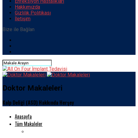
Enfeksiyon Hastalıkları
Hakkımızda
Gizlilik Politikası
İletişim
Bize ile Bağlan
Doktor Makaleleri
Kalp Deliği (ASD) Hakkında Herşey
Anasayfa
Tüm Makaleler