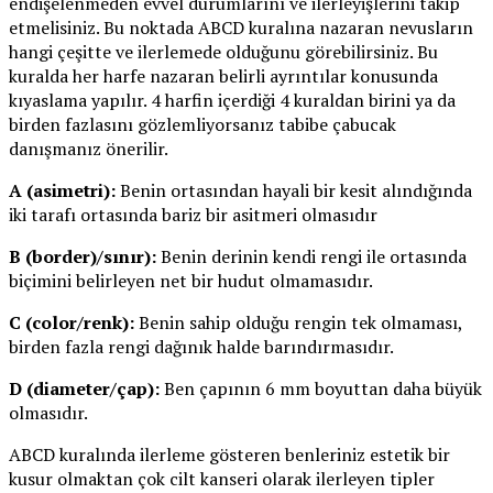
endişelenmeden evvel durumlarını ve ilerleyişlerini takip
etmelisiniz. Bu noktada ABCD kuralına nazaran nevusların
hangi çeşitte ve ilerlemede olduğunu görebilirsiniz. Bu
kuralda her harfe nazaran belirli ayrıntılar konusunda
kıyaslama yapılır. 4 harfin içerdiği 4 kuraldan birini ya da
birden fazlasını gözlemliyorsanız tabibe çabucak
danışmanız önerilir.
A (asimetri):
Benin ortasından hayali bir kesit alındığında
iki tarafı ortasında bariz bir asitmeri olmasıdır
B (border)/sınır):
Benin derinin kendi rengi ile ortasında
biçimini belirleyen net bir hudut olmamasıdır.
C (color/renk):
Benin sahip olduğu rengin tek olmaması,
birden fazla rengi dağınık halde barındırmasıdır.
D (diameter/çap):
Ben çapının 6 mm boyuttan daha büyük
olmasıdır.
ABCD kuralında ilerleme gösteren benleriniz estetik bir
kusur olmaktan çok cilt kanseri olarak ilerleyen tipler