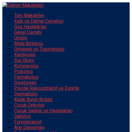
Tüm Makaleler
Kalp ve Damar Cerrahisi
Göz Hastalıkları
Genel Cerrahi
Üroloji
Mide Botoksu
Ortopedi ve Travmatoloji
Kardiyoloji
Saç Ekimi
Koronavirüs
Psikolog
Farmakolog
Diyetisyen
Plastik Rekonstrüktif ve Estetik
Dermatoloji
Kulak Burun Boğaz
Çocuk Onkoloji
Çocuk Sağlığı ve Hastalıkları
Dahiliye
Fizyoterapist
Aile Danışmanı