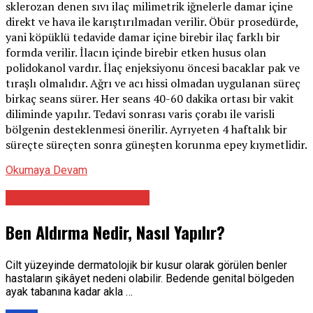
sklerozan denen sıvı ilaç milimetrik iğnelerle damar içine
direkt ve hava ile karıştırılmadan verilir. Öbür prosedürde,
yani köpüklü tedavide damar içine birebir ilaç farklı bir
formda verilir. İlacın içinde birebir etken husus olan
polidokanol vardır. İlaç enjeksiyonu öncesi bacaklar pak ve
tıraşlı olmalıdır. Ağrı ve acı hissi olmadan uygulanan süreç
birkaç seans sürer. Her seans 40-60 dakika ortası bir vakit
diliminde yapılır. Tedavi sonrası varis çorabı ile varisli
bölgenin desteklenmesi önerilir. Ayrıyeten 4 haftalık bir
süreçte süreçten sonra güneşten korunma epey kıymetlidir.
Okumaya Devam
Kalp ve Damar Cerrahisi
Ben Aldırma Nedir, Nasıl Yapılır?
Cilt yüzeyinde dermatolojik bir kusur olarak görülen benler
hastaların şikâyet nedeni olabilir. Bedende genital bölgeden
ayak tabanına kadar akla …