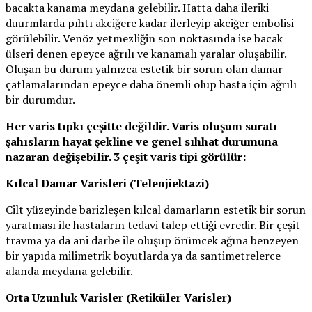
bacakta kanama meydana gelebilir. Hatta daha ileriki
duurmlarda pıhtı akciğere kadar ilerleyip akciğer embolisi
görülebilir. Venöz yetmezliğin son noktasında ise bacak
ülseri denen epeyce ağrılı ve kanamalı yaralar oluşabilir.
Oluşan bu durum yalnızca estetik bir sorun olan damar
çatlamalarından epeyce daha önemli olup hasta için ağrılı
bir durumdur.
Her varis tıpkı çeşitte değildir. Varis oluşum suratı
şahısların hayat şekline ve genel sıhhat durumuna
nazaran değişebilir. 3 çeşit varis tipi görülür:
Kılcal Damar Varisleri (Telenjiektazi)
Cilt yüzeyinde barizleşen kılcal damarların estetik bir sorun
yaratması ile hastaların tedavi talep ettiği evredir. Bir çeşit
travma ya da ani darbe ile oluşup örümcek ağına benzeyen
bir yapıda milimetrik boyutlarda ya da santimetrelerce
alanda meydana gelebilir.
Orta Uzunluk Varisler (Retiküler Varisler)