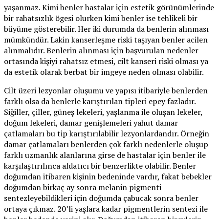
yaşanmaz. Kimi benler hastalar için estetik görünümlerinde
bir rahatsızlık ögesi olurken kimi benler ise tehlikeli bir
büyüme gösterebilir. Her iki durumda da benlerin alınması
mümkündür. Lakin kanserleşme riski taşıyan benler acilen
alınmalıdır. Benlerin alınması için başvurulan nedenler
ortasında kişiyi rahatsız etmesi, cilt kanseri riski olması ya
da estetik olarak berbat bir imgeye neden olması olabilir.
Cilt üzeri lezyonlar oluşumu ve yapısı itibariyle benlerden
farklı olsa da benlerle karıştırılan tipleri epey fazladır.
Siğiller, çiller, güneş lekeleri, yaşlanma ile oluşan lekeler,
doğum lekeleri, damar genişlemeleri yahut damar
çatlamaları bu tip karıştırılabilir lezyonlardandır. Örneğin
damar çatlamaları benlerden çok farklı nedenlerle oluşup
farklı uzmanlık alanlarına girse de hastalar için benler ile
karşılaştırılınca aldatıcı bir benzerlikte olabilir. Benler
doğumdan itibaren kişinin bedeninde vardır, fakat bebekler
doğumdan birkaç ay sonra melanin pigmenti
sentezleyebildikleri için doğumda çabucak sonra benler
ortaya çıkmaz. 20’li yaşlara kadar pigmentlerin sentezi ile