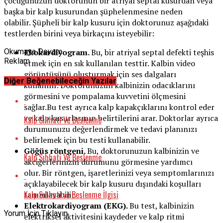
çocuğunuzun doktorunun bir atriyal septal kusurdan veya
başka bir kalp kusurundan şüphelenmesine neden
olabilir. Şüpheli bir kalp kusuru için doktorunuz aşağıdaki
testlerden birini veya birkaçını isteyebilir:
Okumaya Devam
Ekokardiyogram.
Bu, bir atriyal septal defekti teşhis
Reklam
etmek için en sık kullanılan testtir. Kalbin video
görüntüsünü oluşturmak için ses dalgaları
Diğer Beğenebileceğin Yazılar
kullanılır. Doktorunuzun kalbinizin odacıklarını
görmesini ve pompalama kuvvetini ölçmesini
sağlar.Bu test ayrıca kalp kapakçıklarını kontrol eder
ve kalp kusurlarının belirtilerini arar. Doktorlar ayrıca
Kalp Sıhhati Ve Beslenme
durumunuzu değerlendirmek ve tedavi planınızı
belirlemek için bu testi kullanabilir.
Göğüs röntgeni.
Bu, doktorunuzun kalbinizin ve
Kalp Sıhhati Ve Beslenme
akciğerlerinizin durumunu görmesine yardımcı
olur. Bir röntgen, işaretlerinizi veya semptomlarınızı
açıklayabilecek bir kalp kusuru dışındaki koşulları
Kalp Sıhhati ve Beslenme İlgisi
tanımlayabilir.
Elektrokardiyogram (EKG).
Bu test, kalbinizin
Yorum İçin Tıklayın
elektriksel aktivitesini kaydeder ve kalp ritmi