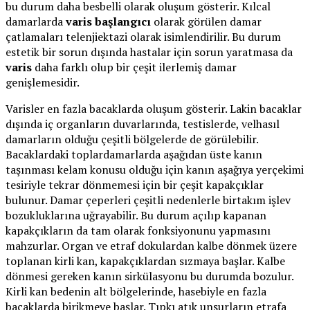
bu durum daha besbelli olarak oluşum gösterir. Kılcal
damarlarda
varis başlangıcı
olarak görülen damar
çatlamaları telenjiektazi olarak isimlendirilir. Bu durum
estetik bir sorun dışında hastalar için sorun yaratmasa da
varis
daha farklı olup bir çeşit ilerlemiş damar
genişlemesidir.
Varisler en fazla bacaklarda oluşum gösterir. Lakin bacaklar
dışında iç organların duvarlarında, testislerde, velhasıl
damarların olduğu çeşitli bölgelerde de görülebilir.
Bacaklardaki toplardamarlarda aşağıdan üste kanın
taşınması kelam konusu olduğu için kanın aşağıya yerçekimi
tesiriyle tekrar dönmemesi için bir çeşit kapakçıklar
bulunur. Damar çeperleri çeşitli nedenlerle birtakım işlev
bozukluklarına uğrayabilir. Bu durum açılıp kapanan
kapakçıkların da tam olarak fonksiyonunu yapmasını
mahzurlar. Organ ve etraf dokulardan kalbe dönmek üzere
toplanan kirli kan, kapakçıklardan sızmaya başlar. Kalbe
dönmesi gereken kanın sirkülasyonu bu durumda bozulur.
Kirli kan bedenin alt bölgelerinde, hasebiyle en fazla
bacaklarda birikmeye başlar. Tıpkı atık unsurların etrafa