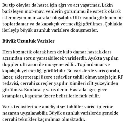
Bu tip olaylar da hasta için ağrı ve acı yaşatmaz. Lakin
barizleşen mor-mavi venlerin görünümü ile estetik olarak
istenmeyen manzaralar oluşabilir. Ultrasonda gözlenen bir
toplardamar ya da kapakçık yetmezliği görülmez. Çoklukla
ilerleyip büyük uzunluk varislere dönüşmezler.
Büyük Uzunluk Varisler
Hem kozmetik olarak hem de kalp damar hastalıkları
açısından sorun yaratabilecek varislerdir. Ayakta yapılan
doppler ultrason ile muayene edilir. Toplardamar ve
kapakçık yetmezliği görülebilir. Bu varislerde varis çorabı,
lazer, skleroterapi üzere tedaviler tahlil olmayacağı için RF
tedavisi, cerrahi süreçler yapılır. Kimileri cilt yüzeyinden
görülmez. Bunlara iç varis denir. Hastada ağrı, gece
krampları, kaşınma üzere belirtilerle fark edilir.
Varis tedavilerinde ameliyatsız tahliller varis tiplerine
nazaran uygulanabilir. Büyük uzunluk varislerde genelde
cerrahi teknikler kaçınılmaz olmaktadır.