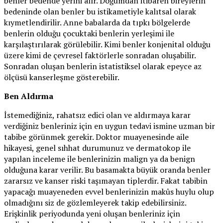
benler bedende yerini alır. Doğumdan itibaren bireylerin
bedeninde olan benler bu istikametiyle kalıtsal olarak
kıymetlendirilir. Anne babalarda da tıpkı bölgelerde
benlerin olduğu çocuktaki benlerin yerleşimi ile
karşılaştırılarak görülebilir. Kimi benler konjenital olduğu
üzere kimi de çevresel faktörlerle sonradan oluşabilir.
Sonradan oluşan benlerin istatistiksel olarak epeyce az
ölçüsü kanserleşme gösterebilir.
Ben Aldırma
İstemediğiniz, rahatsız edici olan ve aldırmaya karar
verdiğiniz benleriniz için en uygun tedavi ismine uzman bir
tabibe görünmek gerekir. Doktor muayenesinde aile
hikayesi, genel sıhhat durumunuz ve dermatokop ile
yapılan inceleme ile benlerinizin malign ya da benign
olduğuna karar verilir. Bu basamakta büyük oranda benler
zararsız ve kanser riski taşımayan tiplerdir. Fakat tabibin
yapacağı muayeneden evvel benlerinizin makûs huylu olup
olmadığını siz de gözlemleyerek takip edebilirsiniz.
Erişkinlik periyodunda yeni oluşan benleriniz için