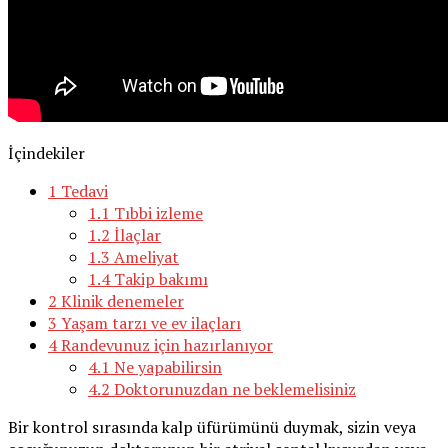
İçindekiler
1
Tedavi
1.1
Tıbbi izleme
1.2
İlaçlar
1.3
Ameliyat
1.4
Takip bakımı
2
Klinik denemeler
3
Yaşam tarzı ve ev ilaçları
4
Randevunuz için hazırlanıyor
4.1
Ne yapabilirsin
4.2
Doktorunuzdan ne beklemelisiniz
Bir kontrol sırasında kalp üfürümünü duymak, sizin veya