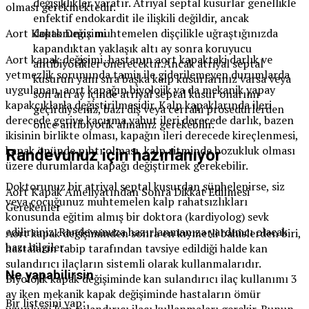
değişiklikler yaratır. Atriyal septal kusurlar genellikle
olması gerekmektedir.
enfektif endokardit ile ilişkili değildir, ancak
Aort Kapak Değişimi
doktorunuz muhtemelen dişçilikle uğraştığınızda
kapandıktan yaklaşık altı ay sonra koruyucu
Aort kapak değişimi, hastanın aort kapaktaki darlık ve
antibiyotikler önerecektir.Ancak atriyal septal
yetmezlik sorununda tamir ile giderilemeyen durumlarda
kusurun yanı sıra başka kalp kusurlarınız varsa veya
uygulanan, aort kapağın biyolojik ya da mekanik yapay
son altı ay içinde atriyal septal kusur onarımı
kapakçıklarla değiştirilmesidir. Kalp kapaklarında ileri
geçirdiyseniz, bazı diş veya cerrahi prosedürlerden
derecede geriye kaçırma yahut ileri derecede darlık, bazen
önce antibiyotik almanız gerekebilir.
ikisinin birlikte olması, kapağın ileri derecede kireçlenmesi,
kapak önünde pıhtı olması, kalp ritminde bozukluk olması
Randevunuz için hazırlanıyor
üzere durumlarda kapağı değiştirmek gerekebilir.
Doktorunuz bir atriyal septal kusurdan şüphelenirse, siz
Aort Kapak Ameliyatından Sonra Dikkat Edilmesi
veya çocuğunuz muhtemelen kalp rahatsızlıkları
Gerekenler
konusunda eğitim almış bir doktora (kardiyolog) sevk
edilirsiniz. Randevunuza hazırlanmanıza yardımcı olacak
Aort kapak değişiminden sonra en kıymetli bahislerden biri,
bazı bilgiler.
hastaların tabip tarafından tavsiye edildiği halde kan
sulandırıcı ilaçların sistemli olarak kullanmalarıdır.
Ne yapabilirsin
Biyolojik kapak değişiminde kan sulandırıcı ilaç kullanımı 3
ay iken mekanik kapak değişiminde hastaların ömür
Bir listesini yap:
uzunluğu kan sulandırıcı ilacı kullanmaları gerekir. Bunun