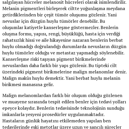
salgılayan hücreler melanosit hücreleri olarak isimlendirilir.
Melanin pigmentleri birleşerek ciltte yoğunlaşma meydana
getirdiklerinden bir çeşit tümör oluşumu gözlenir. Yani
nevuslar için düzgün huylu tümörler denebilir. Bu
oluşumlar katiyetle kanserleşme göstermezler. Benlerin
oluşma formu, yapısı, rengi, büyüklüğü, hasta için verdiği
rahatsızlık hissi ve aile hikayesine nazaran benlerin berbat
huylu olmadığı doğrulandığı durumlarda nevusların düzgün
huylu tümörler olduğu ve metastaz yapmadığı söylenebilir.
Kanserleşme riski taşıyan pigment birikmelerinde
nevuslardan daha farklı bir yapı gözlenir. Bu tipteki cilt
üzerindeki pigment birikmelerine malign melanomlar denir.
Malign makûs huylu demektir. Yani berbat huylu melanin
birikmesi manasına gelir.
Malign melanomlardan farklı bir oluşum olduğu gözlenen
ve muayene sırasında tespit edilen benler için tedavi yolları
epeyce kolaydır. Benlerin tedavisinde teknolojinin sunduğu
imkanlarla yesyeni prosedürler uygulanmaktadır.
Hastaların günlük hayatını etkilemeden yapılan ben
tedavilerinde eski metotlar üzere uzun ve sancılı süreçler