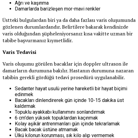
Ağrı ve kaşınma
Damarlarda barizleşen mor-mavi renkler
Üstteki bulgulardan biri ya da daha fazlası varis oluşumunda
gözlenen durumlardandır. Belirtilere bakarak kendinizde
varis olduğundan şüpheleniyorsanız kısa vakitte uzman bir
tabibe başvurmanız kıymetlidir.
Varis Tedavisi
Varis oluşumu görülen bacaklar için doppler ultrason ile
damarların durumuna bakılır. Hastanın durumuna nazaran
tabibin gerekli gördüğü tedavi prosedürü uygulanabilir.
Sedanter hayat usulü yerine hareketli bir hayat biçimi
edinmek
Bacakları dinlendirerek gün içinde 10-15 dakika üst
kaldırmak
Topuklu ayakkabı kullanımını sonlandırmak
6 cm’den yüksek topuklardan kaçınmak
Kolay aşikâr antrenmanları gün içinde tekrarlamak
Bacak bacak üstüne atmamak
Ülkü kilonun korunması, sık kilo alıp vermemek