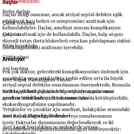
Doktor Makaleleri
İlaçlar
Nefes darlığı
İlaçlar deliği onarmaz, ancak atriyal septal defekte eşlik
edebilecek bazı belirti ve semptomları azaltmak için
Çabuk yorulma
kullanılabilirler. İlaçlar, ameliyat sonrası komplikasyon
Çarpıntı
riskini azaltmak için de kullanılabilir. İlaçlar, kalp atışını
düzenli tutan (beta blokerleri) veya kan pıhtılaşması riskini
Ritim bozukluğu
(antikoagülanlar) azaltmayı içerebilir.
Göğüs ağrısı
Ameliyat
Ani bayılma
Pek çok doktor, gelecekteki komplikasyonları önlemek için
çocuklukta veya yetişkinlikte teşhis edilen orta ila büyük
Aort Kapak Hastalığının Tanısı
atriyal septal defektin onarılmasını önermektedir. Bununla
Aort kapak hastalığı için kesin teşhiste uygulanması
birlikte, şiddetli pulmoner hipertansiyonunuz varsa
gereken tetkik kalbin ultrasonunun yani
ameliyat önerilmez çünkü durumu daha da kötüleştirebilir.
ekokardiyografisinin yapılmasıdır.
Yetişkinler ve çocuklar için ameliyat, kulakçıklar arasındaki
Aort Kapak Hastalığı Nedenleri
anormal açıklığın kapatılması veya yamalanmasını
içerir. Doktorlar durumunuzu değerlendirecek ve iki
Aort kapak hastalıkları şu nedenlerle ortaya
prosedürden hangisinin kullanılacağını belirleyecektir:
çıkabilmektedir.