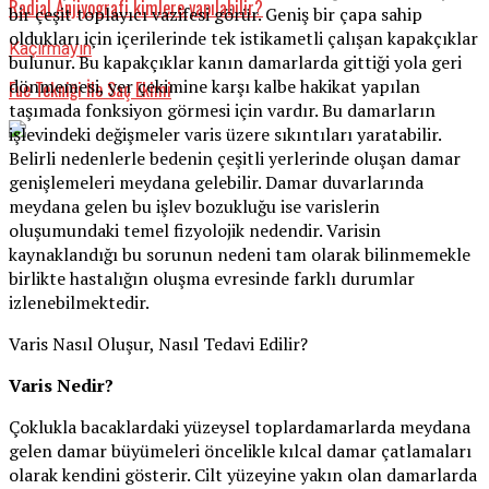
Radial Anjiyografi kimlere yapılabilir?
bir çeşit toplayıcı vazifesi görür. Geniş bir çapa sahip
oldukları için içerilerinde tek istikametli çalışan kapakçıklar
Kaçırmayın
bulunur. Bu kapakçıklar kanın damarlarda gittiği yola geri
dönmemesi, yer çekimine karşı kalbe hakikat yapılan
Fue Tekniği İle Saç Ekimi
taşımada fonksiyon görmesi için vardır. Bu damarların
işlevindeki değişmeler varis üzere sıkıntıları yaratabilir.
Belirli nedenlerle bedenin çeşitli yerlerinde oluşan damar
genişlemeleri meydana gelebilir. Damar duvarlarında
meydana gelen bu işlev bozukluğu ise varislerin
oluşumundaki temel fizyolojik nedendir. Varisin
kaynaklandığı bu sorunun nedeni tam olarak bilinmemekle
birlikte hastalığın oluşma evresinde farklı durumlar
izlenebilmektedir.
Varis Nasıl Oluşur, Nasıl Tedavi Edilir?
Varis Nedir?
Çoklukla bacaklardaki yüzeysel toplardamarlarda meydana
gelen damar büyümeleri öncelikle kılcal damar çatlamaları
olarak kendini gösterir. Cilt yüzeyine yakın olan damarlarda