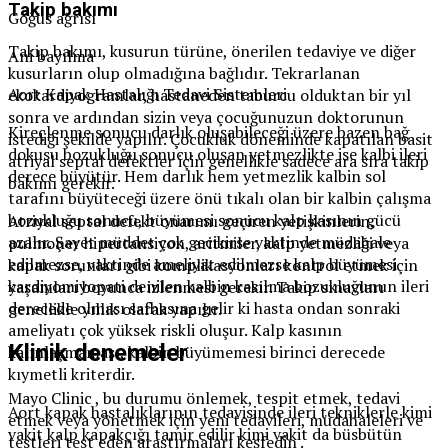
Takip bakımı
Göğüs ağrısı
Takip bakımı, kusurun türüne, önerilen tedaviye ve diğer
Ani bayılma
kusurların olup olmadığına bağlıdır. Tekrarlanan
Aort Kapak Hastalığı Tedavi Sistemleri
ekokardiyogramlar, hastaneden taburcu olduktan bir yıl
sonra ve ardından sizin veya çocuğunuzun doktorunun
Kireçlenme sonucu darlık oluşabileceği üzere bazen bağ
istediği şekilde yapılır. Çocukluk döneminde kapatılan basit
dokusu bozukluğu sonucu oluşan yetmezlikte ise kalbi ileri
atriyal septal defektler için genellikle sadece ara sıra takip
derece büyütür. Hem darlık hem yetmezlik kalbin sol
bakımı gerekir.
tarafını büyüteceği üzere önü tıkalı olan bir kalbin çalışma
bozukluğu sonucu, büyümesi sonucu kalp kasının gücü
Atriyal septal defekt onarımı geçiren yetişkinlerin,
azalır. Şayet müddet çok gecikirse vaktinde müdahale
pulmoner hipertansiyon, aritmiler, kalp yetmezliği veya
edilmezse, vaktinde ameliyat edilmezse kalp büyümesi
kapak sorunları gibi komplikasyonları kontrol etmek için
kardiyomiyopati denilen kalbin kasılma bozukluğunun ileri
yaşamları boyunca izlenmesi gerekir. Takip sınavları
derecede olması safhasına gelir ki hasta ondan sonraki
genellikle yıllık olarak yapılır.
ameliyatı çok yüksek riskli oluşur. Kalp kasının
Klinik denemeler
kalınlaşmaması, kalbin büyümemesi birinci derecede
kıymetli kriterdir.
Mayo Clinic , bu durumu önlemek, tespit etmek, tedavi
Aort kapak hastalıklarının tedavisinde ileri tekniklerle kimi
etmek veya yönetmek için yeni tedavileri, müdahaleleri ve
vakit kalp kapakçığı tamir edilir kimi vakit da büsbütün
testleri test eden araştırmaları keşfedin .