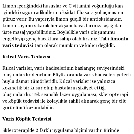
Limon içeriğindeki hususlar ve C vitamini yoğunluğu kan
içindeki özgür radikallerin oksidatif hasara yol açmasına
pürüz verir. Bu yapısıyla limon güçlü bir antioksidandır.
Limon suyunu sıkarak her akşam bacaklarınıza aşağıdan
üste masaj yapabilirsiniz. Böylelikle varis oluşumunu
engelleyip genç bacaklara sahip olabilirsiniz. Tabi
limonla
varis tedavisi
tam olarak mümkün ve kalıcı değildir.
Kılcal Varis Tedavisi
Kılcal varisler, varis hadiselerinin başlangıç seviyesindeki
oluşumlardır denebilir. Büyük oranda varis hadiseleri yeterli
huylu damar tümörleridir. Kılcal varisler ise yalnızca
kozmetik bir kusur olup hastaların şikâyet ettiği
oluşumlardır. Tek seanslık lazer uygulaması, skleropterapi
ve köpük tedavisi ile kolaylıkla tahlil alınarak genç bir cilt
görünümü kazanılabilir.
Varis Köpük Tedavisi
Skleroterapide 2 farklı uygulama biçimi vardır. Birinde