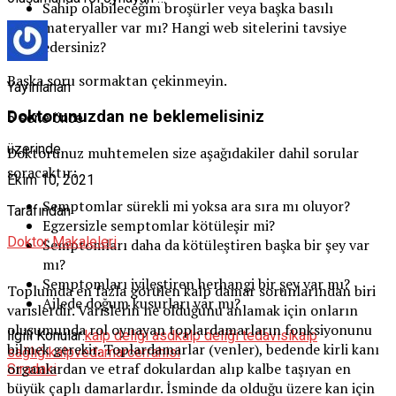
Sahip olabileceğim broşürler veya başka basılı
materyaller var mı? Hangi web sitelerini tavsiye
edersiniz?
Başka soru sormaktan çekinmeyin.
Yayınlanan
Doktorunuzdan ne beklemelisiniz
5 sene önce
üzerinde
Doktorunuz muhtemelen size aşağıdakiler dahil sorular
soracaktır:
Ekim 10, 2021
Semptomlar sürekli mi yoksa ara sıra mı oluyor?
Tarafından
Egzersizle semptomlar kötüleşir mi?
Doktor Makaleleri
Semptomları daha da kötüleştiren başka bir şey var
mı?
Semptomları iyileştiren herhangi bir şey var mı?
Toplumda en fazla görülen kalp damar sorunlarından biri
Ailede doğum kusurları var mı?
varislerdir. Varislerin ne olduğunu anlamak için onların
oluşumunda rol oynayan toplardamarların fonksiyonunu
İlgili Konular:
kalp deliği asd
kalp deliği tedavisi
kalp
bilmek gerekir. Toplardamarlar (venler), bedende kirli kanı
sağlığı
kalpvedamarcerrahisi
organlardan ve etraf dokulardan alıp kalbe taşıyan en
Sıradaki
büyük çaplı damarlardır. İsminde da olduğu üzere kan için