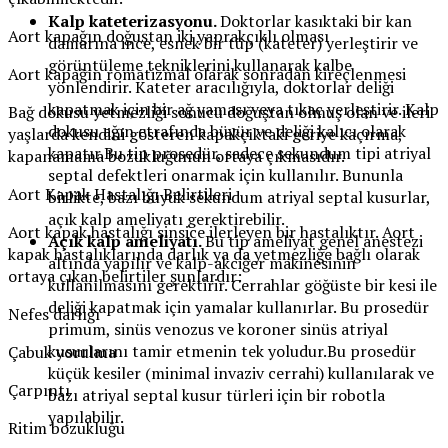
Kalp kateterizasyonu.
Doktorlar kasıktaki bir kan
Aort kapağın doğuştan iki yaprakçıklı olması
damarına ince, esnek bir tüp (kateter) yerleştirir ve
görüntüleme tekniklerini kullanarak kalbe
Aort kapağın romatizmal olarak sonradan kireçlenmesi
yönlendirir. Kateter aracılığıyla, doktorlar deliği
kapatmak için bir ağ yaması veya tıkaç yerleştirir. Kalp
Bağ dokusu yetmezliği sonucu doğuştan olmuş olan ve ileri
dokusu ağın etrafında büyür ve deliği kalıcı olarak
yaşlarda kendini gösteren kapakçıktaki geriye kaçırma,
kapatır.Bu tip prosedür, sadece sekundum tipi atriyal
kapanamama bozukluğunun ortaya çıkmasıdır.
septal defektleri onarmak için kullanılır. Bununla
Aort Kapak Hastalığı Belirtileri
birlikte, bazı büyük sekundum atriyal septal kusurlar,
açık kalp ameliyatı gerektirebilir.
Aort kapak hastalığı sinsice ilerleyen bir hastalıktır. Aort
Açık kalp ameliyatı.
Bu tip ameliyat genel anestezi
kapak hastalıklarında darlık ya da yetmezliğe bağlı olarak
altında yapılır ve kalp-akciğer makinesinin
ortaya çıkan belirtiler şunlardır:
kullanılmasını gerektirir. Cerrahlar göğüste bir kesi ile
deliği kapatmak için yamalar kullanırlar. Bu prosedür
Nefes darlığı
primum, sinüs venozus ve koroner sinüs atriyal
kusurlarını tamir etmenin tek yoludur.Bu prosedür
Çabuk yorulma
küçük kesiler (minimal invaziv cerrahi) kullanılarak ve
Çarpıntı
bazı atriyal septal kusur türleri için bir robotla
yapılabilir.
Ritim bozukluğu