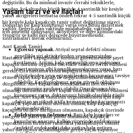
değiştirilir. Bu da minimal invaziv cerrahi tekniklerle,
yandan, kol altından küçük kesiyle 4 santimlik bir kesiyle
Yaşam tarzı ve ev ilaçları
yahut akciğerleri berbatsa önden tekrar 4-5 santimlik küçük
bir kesiyle kalp kapakçığı tamir yahut değiştirme süreci
Doğuştan bir kalp kusurunuz varsa veya birini düzeltmek
yapılır. Değerli olan vaktinde müdahaledir, vaktinde
için ameliyat olduysanız, aktiviteler ve diğer konulardaki
tespittir ve kalbi ileri derecede büyütmemesidir.
sınırlamaları merak edebilirsiniz.
Aort Kapak Tamiri
Egzersiz yapmak.
Atriyal septal defekti olması
genellikle sizi aktivitelerden veya egzersizden
Hastanın aort kapağındaki sorunun giderilmesinde şayet
kısıtlamaz. Aritmi, kalp yetmezliği veya pulmoner
kapağın durumu uygunsa öncelikle tamirin tercih edilmesi
hipertansiyon gibi komplikasyonlarınız varsa, bazı
gerekir. Zira hastanın kendi kapağıyla hayatına devam
aktivitelerden veya egzersizlerden kaçınmanız tavsiye
etmesi yapay kalp kapağı ile değiştirilmesinden daha
edilebilir. Kardiyoloğunuz neyin güvenli olduğunu
düzgündür. Aort kapaktaki bozuklukların ileri derece
öğrenmenize yardımcı olabilir.Onarılmamış bir
olmadığı durumlarda aort kapak onarılarak tedavi edilmesi
kusurunuz varsa, doktorunuz büyük olasılıkla tüplü
sağlanır. Aort kapak tamirinin uygulanabilmesi için kalp
dalıştan ve yüksek irtifa tırmanışından kaçınmanızı
kapakçık yapraklarının sistemli olması, kalp kapakçığı
tavsiye edecektir.
kaçağıyla birlikte darlığının olmaması, kapakçık üzerinde
Enfeksiyonun önlenmesi.
Bazı kalp kusurları ve
rastgele bir pıhtı yahut pürüz olmaması, kapakçık
kusurların onarımı, kalbin yüzeyinde enfeksiyona
yapraklarının birbirine rahatlıkla yaklaşabiliyor olması
(enfektif endokardit) daha yatkın hale getiren
yahut darlığının açılabildiğinde geriye kaçak yapmıyor