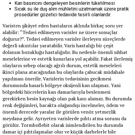
Kan basıncını dengeleyen besinlerin tüketilmesi
Sıcak su ile duş alım mühletini uzatmamak üzere pratik
prosedürler gözetici tedavide tesirli olanlardır.
Varisten şikâyet eden hastaların aklında birkaç soru yer
alabilir: “Tedavi edilmeyen varisler ne üzere sonuçlar
doğurur?”. Tedavi edilmeyen varisler ilerleyen süreçlerde
değerli sıkıntılar yaratabilir. Varis hastalığı bir çeşit
dolanım bozukluğu hastalığıdır. Bu nedenle önemli sıhhat
meselelerine ve estetik kusurlara yol açabilir. Fakat ilerlemiş
olayların sebep olacağı ağrılı durum, estetik meseleleri
ikinci plana atacağından bu olaylarda çabucak müdahale
yapılması önerilir. Varislerin tedavisinin gecikmesi
durumunda hasarlı bölgeye oksijenli kan ulaşmaz. Yani
bölgedeki hücrelerin kan damarlarıyla beslenmesi
gerekirken besin kaynağı olan pak kanı alamaz. Bu durumda
renk değişimleri, bacakta olağandışı incelmeler, ödem ve
önemli derecede yaralar ile görülen venöz yetmezlik
meydana gelir. Ayrıyeten varislerde pıhtı atma sorunu da
görülür. Tormboflebit olarak isimlendirilen bu durumda
damar içi pıhtılaşmalar olur ve küçük darbelerle bile