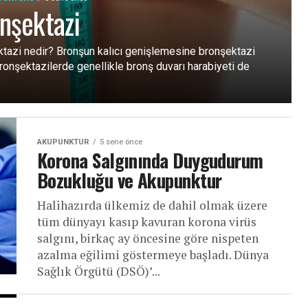
nşektazi
tazi nedir? Bronşun kalıcı genişlemesine bronşektazi
Bronşektazilerde genellikle bronş duvarı harabiyeti de
.
AKUPUNKTUR
5 sene önce
Korona Salgınında Duygudurum
Bozukluğu ve Akupunktur
Halihazırda ülkemiz de dahil olmak üzere
tüm dünyayı kasıp kavuran korona virüs
salgını, birkaç ay öncesine göre nispeten
azalma eğilimi göstermeye başladı. Dünya
Sağlık Örgütü (DSÖ)’...