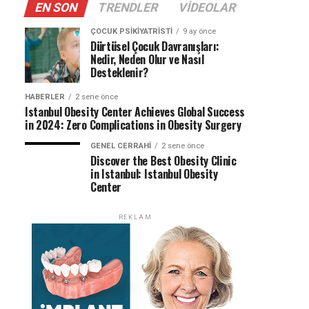
EN SON
TRENDLER
VIDEOLAR
ÇOCUK PSIKIYATRISTI
9 ay önce
Dürtüsel Çocuk Davranışları:
Nedir, Neden Olur ve Nasıl
Desteklenir?
HABERLER
2 sene önce
Istanbul Obesity Center Achieves Global Success
in 2024: Zero Complications in Obesity Surgery
GENEL CERRAHI
2 sene önce
Discover the Best Obesity Clinic
in Istanbul: Istanbul Obesity
Center
REKLAM