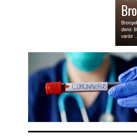
Bro
Bronşek
denir. 
vardır ..