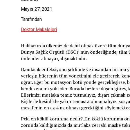
Mayıs 27, 2021
Tarafından
Doktor Makaleleri
Halihazırda ülkemiz de dahil olmak üzere tüm dünyay
Dünya Sağlık Örgütü (DSÖ)’ nün önderliğinde, tüm ülk
önlemler almaya çalışmaktadır.
Damlacık enfeksiyonu şeklinde ve insandan insana yak
yerleşip,hücrenin tüm yönetimini ele geçirerek, kend
uğrar. Eğer bu mutasyon kötü yönde gerçekleşirse, b
kendi kendini yok eder. Burada bizlere düşen görev,
Ellerimizi mutlaka temiz tutmalıyız, dışarı çıkmak z
Kişilerle kesinlikle yakın temasta olmamalıyız, so
mesafenin en az 4 m. olması gerektiğini söylemekted
Peki en köklü korunma nedir?..En köklü korunma ön
zorunda kaldığımızda da mutlaka cerrahi maske takm