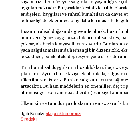
sayabiliriz. İleri düzeyde salgınların yaşandığı ve ço
uygulanmaktadır. Bu yasaklar kesinlikle, tıbbi olara
endişeleri, kaygıları ve ruhsal bunaltıları da dave
belirsizliği de eklenince, olay daha karmaşık hale ge
İnsanın ruhsal doğasında güvende olmak, huzurlu olm
adını verdiğimiz kaygı bozuklukları, ruhsal stres,
çok sayıda beyin kimyasallarımız vardır. Bunlardan 
yada salgılanmalarında herhangi bir düzensizlik, eks
bozukluğu, panik atak, depresyon yada stres durumla
Tüm bu ruhsal duygulanım bozuklukları, ilaçsız ve yan 
planlanır. Ayrıca bu tedaviye ek olarak da, salgısın
tüketilmesini isteriz. Bunlar, salgısını arttıracağım
artacaktır. Bu ham maddelerin en önemlileri de; trip
alınması gereken aminoasidlerdir (esansiyel aminoas
Ülkemizin ve tüm dünya uluslarının en az zararla b
İlgili Konular:
akupunktur
corona
Sıradaki