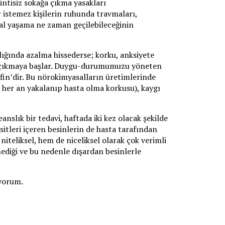
sintisiz sokağa çıkma yasakları
r istemez kişilerin ruhunda travmaları,
mal yaşama ne zaman geçilebileceğinin
lığında azalma hissederse; korku, anksiyete
ya çıkmaya başlar. Duygu-durumumuzu yöneten
fin’dir. Bu nörokimyasalların üretimlerinde
e her an yakalanıp hasta olma korkusu), kaygı
anslık bir tedavi, haftada iki kez olacak şekilde
itleri içeren besinlerin de hasta tarafından
iteliksel, hem de niceliksel olarak çok verimli
mediği ve bu nedenle dışardan besinlerle
iyorum.