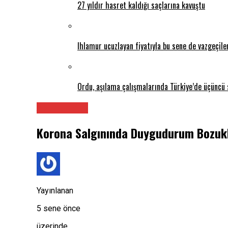
27 yıldır hasret kaldığı saçlarına kavuştu
Ihlamur ucuzlayan fiyatıyla bu sene de vazgeçil
Ordu, aşılama çalışmalarında Türkiye’de üçüncü 
Akupunktur
Korona Salgınında Duygudurum Bozuk
Yayınlanan
5 sene önce
üzerinde