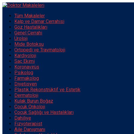
Tüm Makaleler
Kalp ve Damar Cerrahisi
Göz Hastalıkları
Genel Cerrahi
Üroloji
Mide Botoksu
Ortopedi ve Travmatoloji
Kardiyoloji
Saç Ekimi
Koronavirüs
Psikolog
Farmakolog
Diyetisyen
Plastik Rekonstrüktif ve Estetik
Dermatoloji
Kulak Burun Boğaz
Çocuk Onkoloji
Çocuk Sağlığı ve Hastalıkları
Dahiliye
Fizyoterapist
Aile Danışmanı