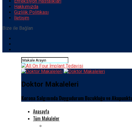
Enfeksiyon Hastalıkları
Hakkımızda
Gizlilik Politikası
İletişim
Bize ile Bağlan
Doktor Makaleleri
Korona Salgınında Duygudurum Bozukluğu ve Akupunkt
Anasayfa
Tüm Makaleler