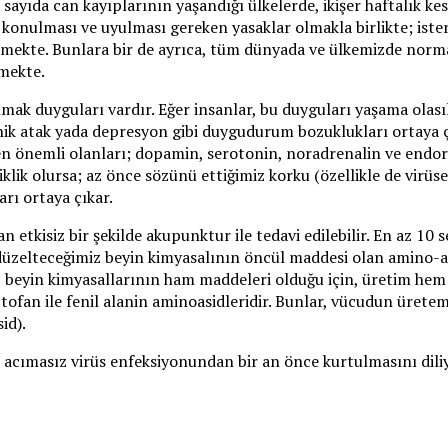
k sayıda can kayıplarının yaşandığı ülkelerde, ikişer haftalık ke
k konulması ve uyulması gereken yasaklar olmakla birlikte; iste
t etmekte. Bunlara bir de ayrıca, tüm dünyada ve ülkemizde nor
lmekte.
ak duyguları vardır. Eğer insanlar, bu duyguları yaşama olası
 panik atak yada depresyon gibi duygudurum bozuklukları orta
en önemli olanları; dopamin, serotonin, noradrenalin ve endor
iklik olursa; az önce sözünü ettiğimiz korku (özellikle de virüs
rı ortaya çıkar.
etkisiz bir şekilde akupunktur ile tedavi edilebilir. En az 10 se
ı düzelteceğimiz beyin kimyasalının öncül maddesi olan amino-as
ız beyin kimyasallarının ham maddeleri olduğu için, üretim hem n
tofan ile fenil alanin aminoasidleridir. Bunlar, vücudun ürete
id).
u acımasız virüs enfeksiyonundan bir an önce kurtulmasını dil