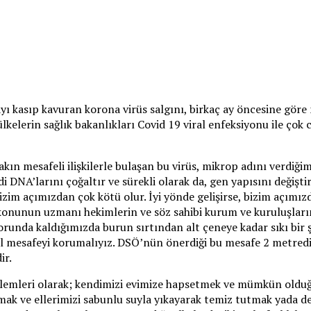
ı kasıp kavuran korona virüs salgını, birkaç ay öncesine göre
elerin sağlık bakanlıkları Covid 19 viral enfeksiyonu ile çok c
ın mesafeli ilişkilerle bulaşan bu virüs, mikrop adını verdiğim
i DNA’larını çoğaltır ve sürekli olarak da, gen yapısını değişt
izim açımızdan çok kötü olur. İyi yönde gelişirse, bizim açımı
 konunun uzmanı hekimlerin ve söz sahibi kurum ve kuruluşları
orunda kaldığımızda burun sırtından alt çeneye kadar sıkı bir 
syal mesafeyi korumalıyız. DSÖ’nün önerdiği bu mesafe 2 metre
ir.
lemleri olarak; kendimizi evimize hapsetmek ve mümkün olduğ
ak ve ellerimizi sabunlu suyla yıkayarak temiz tutmak yada de