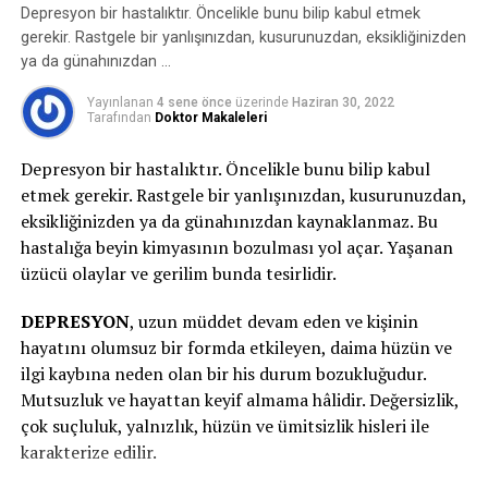
mantıksal bir şeylerle gelirse, biz onu geri
Depresyon bir hastalıktır. Öncelikle bunu bilip kabul etmek
püskürtüyoruz. Çocuk da tıpkı halde. O his yoğunluğu
gerekir. Rastgele bir yanlışınızdan, kusurunuzdan, eksikliğinizden
içerisindeyken, artık kızdığı şey neyse: “Evet, anlıyorum.
ya da günahınızdan …
Şu an, şu şu şu sebeple öfkelisin. Ben de küçükken bu
Yayınlanan
4 sene önce
üzerinde
Haziran 30, 2022
türlü olduğunda senin üzere hissederdim.” deyip,
Tarafından
Doktor Makaleleri
bilhassa de 0-3 yaştan bahsediyorsak şayet orada
bedensel temas kurarak, sakin bir ses tonuyla, yavaş
Depresyon bir hastalıktır. Öncelikle bunu bilip kabul
yavaş konuşarak, biz sakin davranıp onun da böylelikle
etmek gerekir. Rastgele bir yanlışınızdan, kusurunuzdan,
modunu aşağı çekmeye çalışarak, o dakikada itimat
eksikliğinizden ya da günahınızdan kaynaklanmaz. Bu
veriyor olmamız ve hissini anladığımızı ona
hastalığa beyin kimyasının bozulması yol açar. Yaşanan
hissettirmemiz kıymetli.
üzücü olaylar ve gerilim bunda tesirlidir.
Unutulmaması gereken şey kriz anında yapılacak,
DEPRESYON
, uzun müddet devam eden ve kişinin
söylenecek hiçbir şeyin tesirli olamayacağıdır. Bu
hayatını olumsuz bir formda etkileyen, daima hüzün ve
kaçınılamayacak bir dalga üzere nitelendirilebilir. Dalga
ilgi kaybına neden olan bir his durum bozukluğudur.
geçtikten ve sular biraz durulduktan sonra çocuğun
Mutsuzluk ve hayattan keyif almama hâlidir. Değersizlik,
yaşına ve duygusal olgunluğuna nazaran bahis hakkında
çok suçluluk, yalnızlık, hüzün ve ümitsizlik hisleri ile
konuşulabilir. Çocuğun o anda yaşadığı hisler
karakterize edilir.
isimlendirilip (öfke, hayal kırıklığı, ıstırap gibi) hislerini