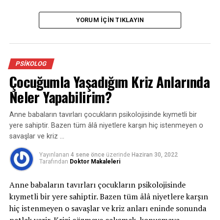
Peki duygusal yiyiciliğin sebebi nedir? Aslına bakarsanız
YORUM İÇIN TIKLAYIN
duygusal yiyiciliğin başlıca sebebi kötü duyguları anlık
olarak kafamızdan uzaklaştırma arzusu ve güzel olaylar
sonucunda da kendimizi ödüllendirme isteğimizden
kaynaklanıyor. Uzun vadede düşündüğümüzde ise anlık
PSIKOLOG
hissedilen olumlu duygulanma bize pahalıya
Çocuğumla Yaşadığım Kriz Anlarında
patlayabiliyor. Peki ne yapılabilir bu durumu önlemek
Neler Yapabilirim?
için?
Anne babaların tavırları çocukların psikolojisinde kıymetli bir
Yemek yemeye iten duyguları keşfetmek için bir
yere sahiptir. Bazen tüm âlâ niyetlere karşın hiç istenmeyen o
uzmandan destek alabilirsiniz.
savaşlar ve kriz …
Sizi zorlayan duygularla baş etmek için alternatif
Yayınlanan
4 sene önce
üzerinde
Haziran 30, 2022
çözümler üretebilirsiniz.
Tarafından
Doktor Makaleleri
Fiziksel olarak tok olduğunuz halde yeme isteği
Anne babaların tavırları çocukların psikolojisinde
geldiğinde bitkisel çaylarla veya kalorisi düşük
kıymetli bir yere sahiptir. Bazen tüm âlâ niyetlere karşın
sağlıklı gıdalarla geçiştirebilirsiniz.
hiç istenmeyen o savaşlar ve kriz anları eninde sonunda
Beslenme düzeninizi gözden geçirebilirsiniz.