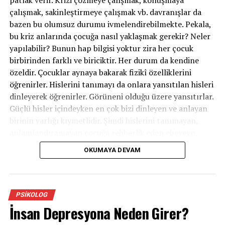
patlak verir. Krizi çözmeye çalışmak, konuşmaya
çalışmak, sakinleştirmeye çalışmak vb. davranışlar da
Hayatınıza sizi iyi hissettirecek aktiviteler
bazen bu olumsuz durumu ivmelendirebilmekte. Pekala,
ekleyebilirsiniz.
bu kriz anlarında çocuğa nasıl yaklaşmak gerekir? Neler
Sosyal olarak daha aktif olabilirsiniz.
yapılabilir? Bunun hap bilgisi yoktur zira her çocuk
birbirinden farklı ve biriciktir. Her durum da kendine
Tabii ki bu saydıklarımızın anlamlı hale gelebilmesi için
özeldir. Çocuklar aynaya bakarak fizikî özelliklerini
ilk adım farkındalığın oluşmasıdır. Farkındalık
öğrenirler. Hislerini tanımayı da onlara yansıtılan hisleri
oluşturma yolcuğunu daha rahat geçirmek için destek
dinleyerek öğrenirler. Görüneni olduğu üzere yansıtırlar.
alabilirsiniz.
Güçlü hisler içindeyken en çok bizi dinleyen ve anlayan
Sevgiyle kalın..
birinin varlığı kıymetlidir. Şimdi hislerini tanımayan,
anlamlandıramayan çocuğa rehberlik eden ebeveyn,
onun gelişim sürecinde kıymetli bir dayanak olur. İleride
OKUMAYA DEVAM
öfkesini denetim edebilmeyi öğrenebilmesi için evvel
İLGILI KONULAR:
CORONA
COVID
hissini anladığımızı hissettirmemiz lazım. Bu noktada
SIRADAKI
Daniel Siegel‘ın bu “Bütün Beyinli Çocuk” ideolojisine
Duygusal Yeme
değinmek yerinde olacaktır: Zihnimizin iki tarafı var. Bir
PSIKOLOG
KAÇIRMAYIN
tarafı hislerle, bir taraf mantıkla alakalı. Biz şayet bir his
İnsan Depresyona Neden Girer?
Panik Bozukluk ve Bilişsel Davranışçı Terapi
yoğunluğu içerisindeysek, karşımızdaki kişi o sırada bize