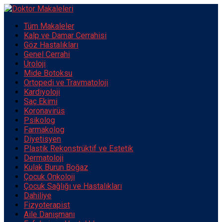
Tüm Makaleler
Kalp ve Damar Cerrahisi
Göz Hastalıkları
Genel Cerrahi
Üroloji
Mide Botoksu
Ortopedi ve Travmatoloji
Kardiyoloji
Saç Ekimi
Koronavirüs
Psikolog
Farmakolog
Diyetisyen
Plastik Rekonstrüktif ve Estetik
Dermatoloji
Kulak Burun Boğaz
Çocuk Onkoloji
Çocuk Sağlığı ve Hastalıkları
Dahiliye
Fizyoterapist
Aile Danışmanı