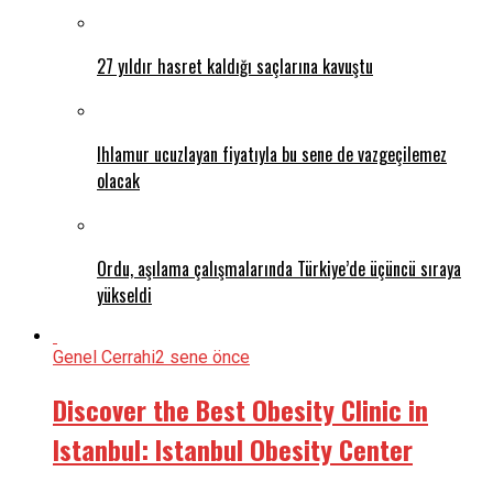
27 yıldır hasret kaldığı saçlarına kavuştu
Ihlamur ucuzlayan fiyatıyla bu sene de vazgeçilemez
olacak
Ordu, aşılama çalışmalarında Türkiye’de üçüncü sıraya
yükseldi
Genel Cerrahi
2 sene önce
Discover the Best Obesity Clinic in
Istanbul: Istanbul Obesity Center