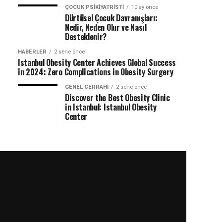
ÇOCUK PSIKIYATRISTI
10 ay önce
Dürtüsel Çocuk Davranışları:
Nedir, Neden Olur ve Nasıl
Desteklenir?
HABERLER
2 sene önce
Istanbul Obesity Center Achieves Global Success
in 2024: Zero Complications in Obesity Surgery
GENEL CERRAHI
2 sene önce
Discover the Best Obesity Clinic
in Istanbul: Istanbul Obesity
Center