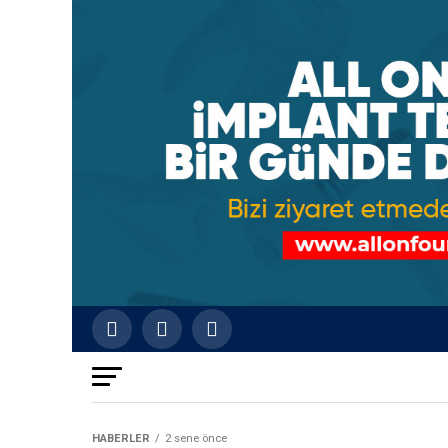
HABERLER
2 sene önce