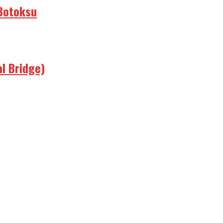
 Botoksu
al Bridge)