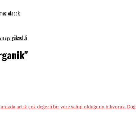
emez olacak
sıraya yükseldi
rganik"
mızda artık çok değerli bir yere sahip olduğunu biliyoruz. Do