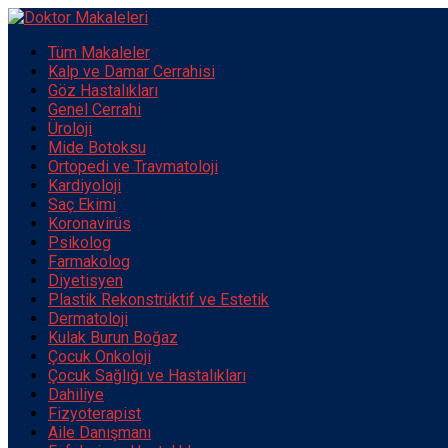
Tüm Makaleler
Kalp ve Damar Cerrahisi
Göz Hastalıkları
Genel Cerrahi
Üroloji
Mide Botoksu
Ortopedi ve Travmatoloji
Kardiyoloji
Saç Ekimi
Koronavirüs
Psikolog
Farmakolog
Diyetisyen
Plastik Rekonstrüktif ve Estetik
Dermatoloji
Kulak Burun Boğaz
Çocuk Onkoloji
Çocuk Sağlığı ve Hastalıkları
Dahiliye
Fizyoterapist
Aile Danışmanı