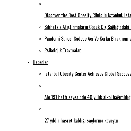
Discover the Best Obesity Clinic in Istanbul: Is
Sıhhatsiz Atıştırmaların Çocuk Diş Sağlığındaki
Pandemi Süreci Sadece Acı Ve Korku Bırakmama
Psikolojik Travmalar
Haberler
Istanbul Obesity Center Achieves Global Succes
Alo 191 hattı sayesinde 40 yıllık alkol bağımlılı
27 yıldır hasret kaldığı saçlarına kavuştu