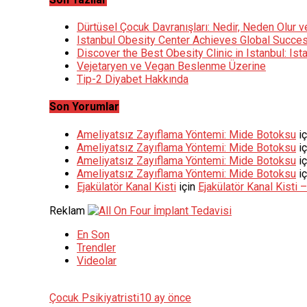
Dürtüsel Çocuk Davranışları: Nedir, Neden Olur v
Istanbul Obesity Center Achieves Global Succes
Discover the Best Obesity Clinic in Istanbul: Is
Vejetaryen ve Vegan Beslenme Üzerine
Tip-2 Diyabet Hakkında
Son Yorumlar
Ameliyatsız Zayıflama Yöntemi: Mide Botoksu
iç
Ameliyatsız Zayıflama Yöntemi: Mide Botoksu
iç
Ameliyatsız Zayıflama Yöntemi: Mide Botoksu
iç
Ameliyatsız Zayıflama Yöntemi: Mide Botoksu
iç
Ejakülatör Kanal Kisti
için
Ejakülatör Kanal Kisti
Reklam
En Son
Trendler
Videolar
Çocuk Psikiyatristi
10 ay önce