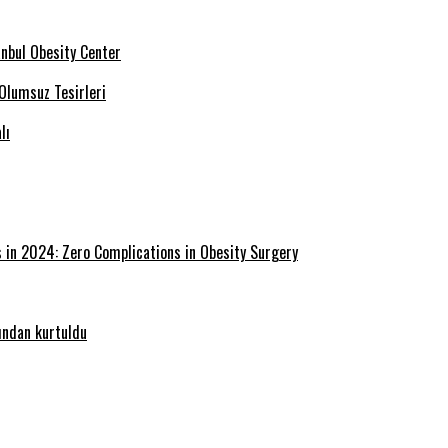
tanbul Obesity Center
 Olumsuz Tesirleri
lı
s in 2024: Zero Complications in Obesity Surgery
ğından kurtuldu