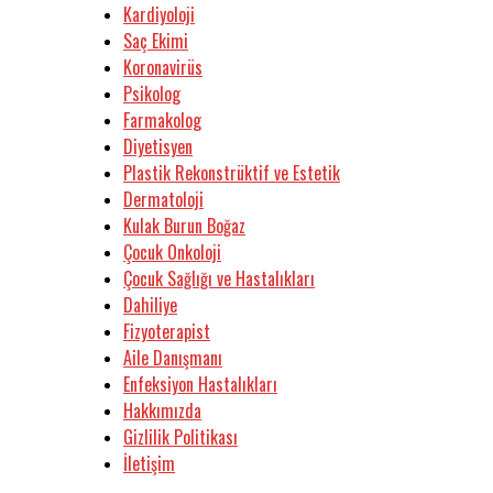
Kardiyoloji
Saç Ekimi
Koronavirüs
Psikolog
Farmakolog
Diyetisyen
Plastik Rekonstrüktif ve Estetik
Dermatoloji
Kulak Burun Boğaz
Çocuk Onkoloji
Çocuk Sağlığı ve Hastalıkları
Dahiliye
Fizyoterapist
Aile Danışmanı
Enfeksiyon Hastalıkları
Hakkımızda
Gizlilik Politikası
İletişim