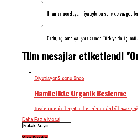
Ihlamur ucuzlayan fiyatıyla bu sene de vazgeçil
Ordu, aşılama çalışmalarında Türkiye’de üçüncü 
Tüm mesajlar etiketlendi "O
Diyetisyen
5 sene önce
Hamilelikte Organik Beslenme
Beslenmenin hayatın her alanında bilhassa çağı
Daha Fazla Mesaj
Son Yazılar