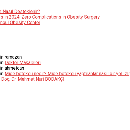
e Nasıl Desteklenir?
s in 2024: Zero Complications in Obesity Surgery
tanbul Obesity Center
in
ramazan
in
Doktor Makaleleri
in
ahmetcan
in
Mide botoksu nedir? Mide botoksu yaptıranlar nasıl bir yol izl
 – Doç. Dr. Mehmet Nuri BODAKÇI