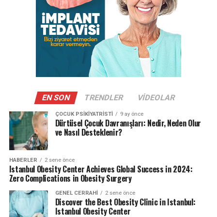
EN SON
TRENDLER
VIDEOLAR
ÇOCUK PSIKIYATRISTI
9 ay önce
Dürtüsel Çocuk Davranışları: Nedir, Neden Olur
ve Nasıl Desteklenir?
HABERLER
2 sene önce
Istanbul Obesity Center Achieves Global Success in 2024:
Zero Complications in Obesity Surgery
GENEL CERRAHI
2 sene önce
Discover the Best Obesity Clinic in Istanbul:
Istanbul Obesity Center