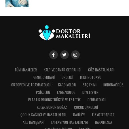
TÜM MAKALELER
KALP VE DAMAR CERRAHISI
GÖZ HASTALIKLARI
GENEL CERRAHI
ÜROLOJI
MIDE BOTOKSU
ORTOPEDI VE TRAVMATOLOJI
KARDIYOLOJI
SAÇ EKIMI
KORONAVIRÜS
PSIKOLOG
FARMAKOLOG
DIYETISYEN
PLASTIK REKONSTRÜKTIF VE ESTETIK
DERMATOLOJI
KULAK BURUN BOĞAZ
ÇOCUK ONKOLOJI
ÇOCUK SAĞLIĞI VE HASTALIKLARI
DAHILIYE
FIZYOTERAPIST
AILE DANIŞMANI
ENFEKSIYON HASTALIKLARI
HAKKIMIZDA