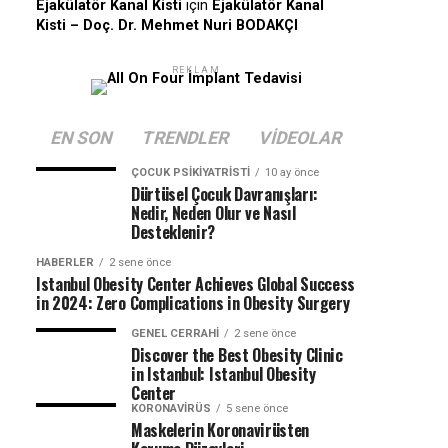
Ejakülatör Kanal Kisti
için
Ejakülatör Kanal
Kisti – Doç. Dr. Mehmet Nuri BODAKÇI
REKLAM
EN SON
TRENDLER
VIDEOLAR
ÇOCUK PSIKIYATRISTI
10 ay önce
Dürtüsel Çocuk Davranışları:
Nedir, Neden Olur ve Nasıl
Desteklenir?
HABERLER
2 sene önce
Istanbul Obesity Center Achieves Global Success
in 2024: Zero Complications in Obesity Surgery
GENEL CERRAHI
2 sene önce
Discover the Best Obesity Clinic
in Istanbul: Istanbul Obesity
Center
KORONAVIRÜS
5 sene önce
Maskelerin Koronavirüsten