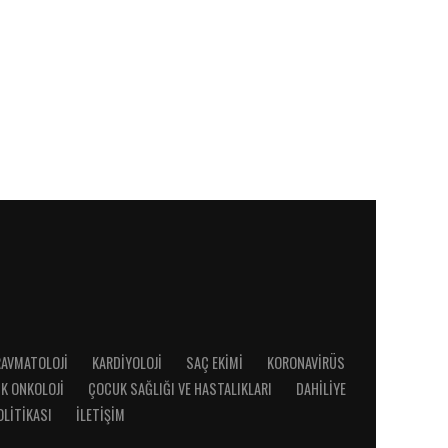
RAVMATOLOJI
KARDIYOLOJI
SAÇ EKIMI
KORONAVIRÜS
K ONKOLOJI
ÇOCUK SAĞLIĞI VE HASTALIKLARI
DAHILIYE
OLITIKASI
İLETIŞIM