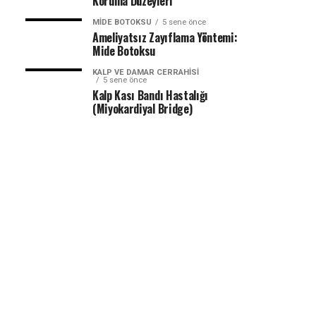
Koruma Düzeyleri
MIDE BOTOKSU
5 sene önce
Ameliyatsız Zayıflama Yöntemi:
Mide Botoksu
KALP VE DAMAR CERRAHISI
5 sene önce
Kalp Kası Bandı Hastalığı
(Miyokardiyal Bridge)