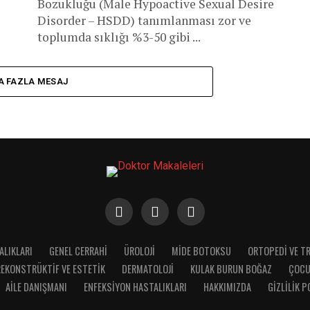
Bozukluğu (Male Hypoactive Sexual Desire
Disorder – HSDD) tanımlanması zor ve
toplumda sıklığı %3-50 gibi ...
A FAZLA MESAJ
ALIKLARI
GENEL CERRAHI
ÜROLOJI
MIDE BOTOKSU
ORTOPEDI VE T
REKONSTRÜKTIF VE ESTETIK
DERMATOLOJI
KULAK BURUN BOĞAZ
ÇOCU
AILE DANIŞMANI
ENFEKSIYON HASTALIKLARI
HAKKIMIZDA
GIZLILIK P