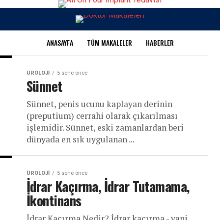
ANASAYFA
TÜM MAKALELER
HABERLER
ÜROLOJI
5 sene önce
Sünnet
Sünnet, penis ucunu kaplayan derinin
(preputium) cerrahi olarak çıkarılması
işlemidir. Sünnet, eski zamanlardan beri
dünyada en sık uygulanan ...
ÜROLOJI
5 sene önce
İdrar Kaçırma, İdrar Tutamama,
İkontinans
İdrar Kaçırma Nedir? İdrar kaçırma - yani