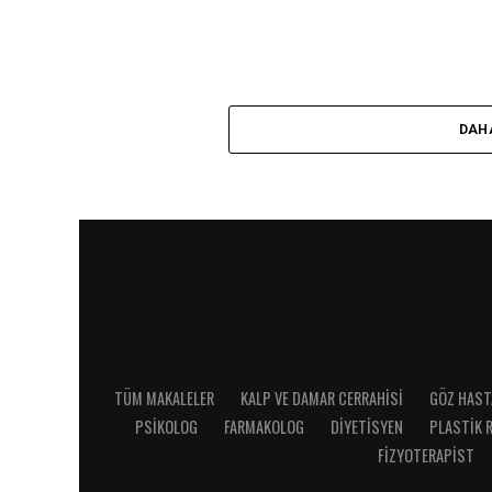
DAH
TÜM MAKALELER
KALP VE DAMAR CERRAHISI
GÖZ HAST
PSIKOLOG
FARMAKOLOG
DIYETISYEN
PLASTIK 
FIZYOTERAPIST