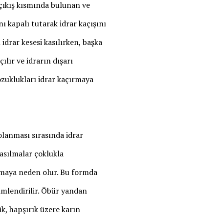
i çıkış kısmında bulunan ve
nı kapalı tutarak idrar kaçışını
idrar kesesi kasılırken, başka
ılır ve idrarın dışarı
ozuklukları idrar kaçırmaya
olanması sırasında idrar
kasılmalar çoklukla
rmaya neden olur. Bu formda
imlendirilir. Öbür yandan
k, hapşırık üzere karın