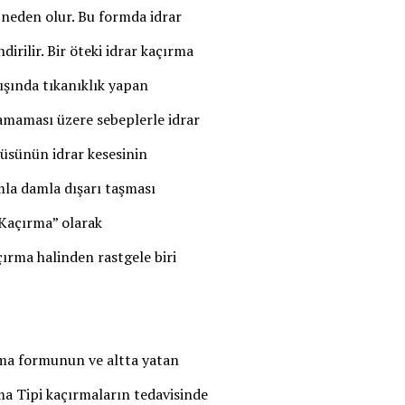
 neden olur. Bu formda idrar
irilir. Bir öteki idrar kaçırma
kışında tıkanıklık yapan
lamaması üzere sebeplerle idrar
çüsünün idrar kesesinin
mla damla dışarı taşması
 Kaçırma” olarak
açırma halinden rastgele biri
ırma formunun ve altta yatan
ma Tipi kaçırmaların tedavisinde