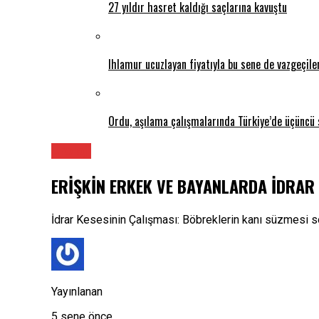
27 yıldır hasret kaldığı saçlarına kavuştu
Ihlamur ucuzlayan fiyatıyla bu sene de vazgeçil
Ordu, aşılama çalışmalarında Türkiye’de üçüncü 
Üroloji
ERİŞKİN ERKEK VE BAYANLARDA İDRAR
İdrar Kesesinin Çalışması: Böbreklerin kanı süzmesi so
Yayınlanan
5 sene önce