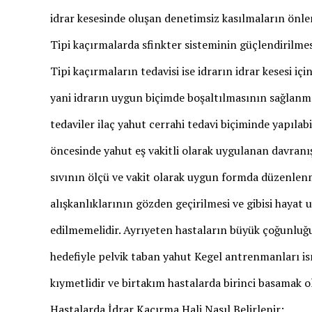
idrar kesesinde oluşan denetimsiz kasılmaların önl
Tipi kaçırmalarda sfinkter sisteminin güçlendirilmes
Tipi kaçırmaların tedavisi ise idrarın idrar kesesi i
yani idrarın uygun biçimde boşaltılmasının sağlanma
tedaviler ilaç yahut cerrahi tedavi biçiminde yapılabil
öncesinde yahut eş vakitli olarak uygulanan davranış
sıvının ölçü ve vakit olarak uygun formda düzenlenm
alışkanlıklarının gözden geçirilmesi ve gibisi hayat u
edilmemelidir. Ayrıyeten hastaların büyük çoğunluğu
hedefiyle pelvik taban yahut Kegel antrenmanları is
kıymetlidir ve birtakım hastalarda birinci basamak o
Hastalarda İdrar Kaçırma Hali Nasıl Belirlenir: