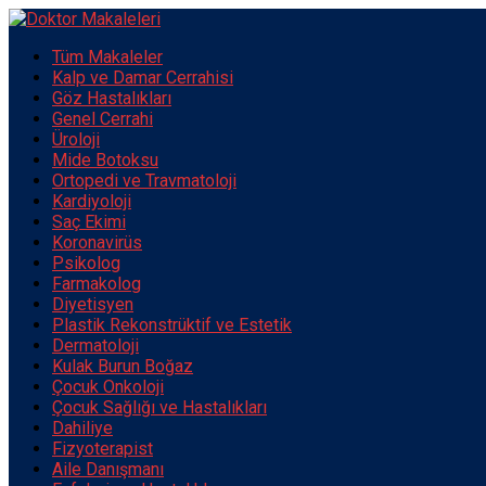
Tüm Makaleler
Kalp ve Damar Cerrahisi
Göz Hastalıkları
Genel Cerrahi
Üroloji
Mide Botoksu
Ortopedi ve Travmatoloji
Kardiyoloji
Saç Ekimi
Koronavirüs
Psikolog
Farmakolog
Diyetisyen
Plastik Rekonstrüktif ve Estetik
Dermatoloji
Kulak Burun Boğaz
Çocuk Onkoloji
Çocuk Sağlığı ve Hastalıkları
Dahiliye
Fizyoterapist
Aile Danışmanı