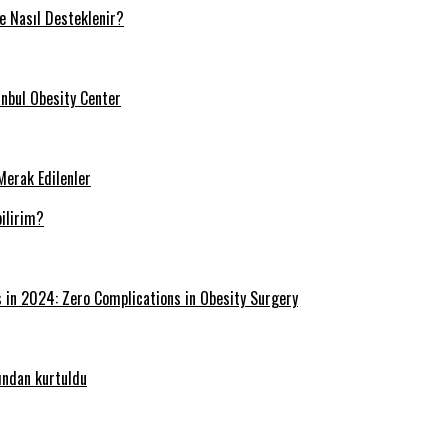
ve Nasıl Desteklenir?
tanbul Obesity Center
Merak Edilenler
ilirim?
s in 2024: Zero Complications in Obesity Surgery
ğından kurtuldu