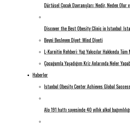
Dürtüsel Çocuk Davranışları: Nedir, Neden Olur 
Discover the Best Obesity Clinic in Istanbul: Is
Beyni Besleyen Diyet: Mind Diyeti
L-Karnitin Rehberi: Yağ Yakıcılar Hakkında Tüm 
Çocuğumla Yaşadığım Kriz Anlarında Neler Yapab
Haberler
Istanbul Obesity Center Achieves Global Succes
Alo 191 hattı sayesinde 40 yıllık alkol bağımlılı