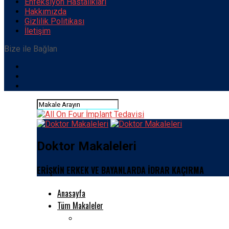
Enfeksiyon Hastalıkları
Hakkımızda
Gizlilik Politikası
İletişim
Bize ile Bağlan
Doktor Makaleleri
ERİŞKİN ERKEK VE BAYANLARDA İDRAR KAÇIRMA
Anasayfa
Tüm Makaleler