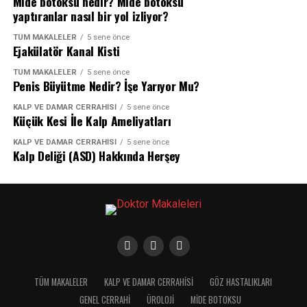
Mide botoksu nedir? Mide botoksu
Çünkü:
yaptıranlar nasıl bir yol izliyor?
Kompleks gece ıslatması olan çocuklar:
Gece
ıslatmasına eşlik eden; gündüz idrar kaçırması,
Sosyal yaşantınızı ve etkileşimlerinizi
TÜM MAKALELER
5 sene önce
aniden sıkışarak tuvalete gitmesi/tuvalete
Ejakülatör Kanal Kisti
kısıtlanmasına neden olabilir
yetişemeden idrarını kaçırması, kesik kesik
TÜM MAKALELER
5 sene önce
işemesi, işerken ıkınması, dışkı kaçırması ve
Penis Büyütme Nedir? İşe Yarıyor Mu?
Yaşam kalitenizi olumsuz etkiler
devamlı kabızlık gibi birtakım şikayetleri var ise
KALP VE DAMAR CERRAHISI
5 sene önce
buna tek başına olmayan-kompleks gece
Küçük Kesi İle Kalp Ameliyatları
Özellikle yaşlı hastalarda tuvalete yetişirken
ıslatması(enürezis nokturna) denir.
kazalar olabilir, düşme riski vardır
KALP VE DAMAR CERRAHISI
5 sene önce
Kalp Deliği (ASD) Hakkında Herşey
Altını ıslatan çocukların gruplandırması şöylede
İdrar kaçırmanın nedeni olabilecek, altta yatan
yapılabilir:
çok daha ciddi bir problemin belirtisi olabilir.
Birincil altını ıslatma(primer enürezis
Doktora gittiğinizde idrar kaçırma ile ilgili sormanız
nokturna):
Primer enürezis, çocuk gece idrar
gereken sorular şunlar olmalıdır:
kontrolünü hiçbir zaman kazanamamış olmasını
ifade eder,
TÜM MAKALELER
KALP VE DAMAR CERRAHISI
GÖZ HASTALIKLARI
İdrar kaçırmanın nedeni ne olabilir?
GENEL CERRAHI
ÜROLOJI
MIDE BOTOKSU