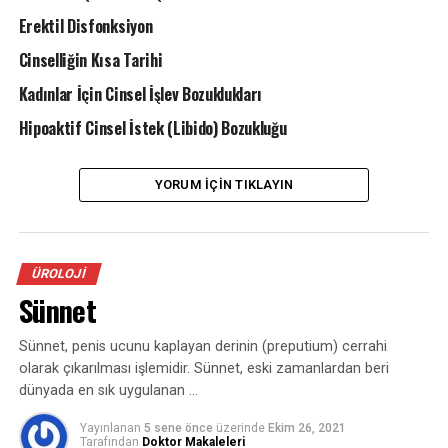
sorunlar erkeklerde cinsel isteği ve sertleşme kalitesini
Erektil Disfonksiyon
önemli oranda düşürüyor. Bilhassa
Cinselliğin Kısa Tarihi
testosteron hormonundaki yetersizlik libido kaybı,
Kadınlar İçin Cinsel İşlev Bozuklukları
sertleşme sorunu ve boşalma sorunları
Hipoaktif Cinsel İstek (Libido) Bozukluğu
yaratıyor. Çağdaş ömür stiline bağlı kilo fazlalığı,
obezite, sıhhatsiz beslenme, hareketsiz
YORUM İÇIN TIKLAYIN
hayat, çok alkol, sigara üzere risk faktörleri testosteron
düzeylerini azaltıyor. Penis damarları,
ÜROLOJI
sonları yaşlanmaya başlıyor. Bazen 30 yaşındaki bir
Sünnet
erkeğin bedeninde 80 yaşındaki bir erkeğin
Sünnet, penis ucunu kaplayan derinin (preputium) cerrahi
hormon düzeyine rastlanıyor. Sıhhat problemleri,
olarak çıkarılması işlemidir. Sünnet, eski zamanlardan beri
kullanılan ilaçların yan tesirini de unutmamak
dünyada en sık uygulanan …
gerek. İşte bu sorun için Hattat Klinik takımı olarak
Yayınlanan
5 sene önce
üzerinde
Ekim 26, 2021
yanınızdayız.
Tarafından
Doktor Makaleleri