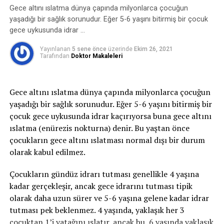
malzemelerle yapılması gerekmektedir.
oluşan idrar kaçırmayı ifade eder. Bu zorlamalar
Gece altını ıslatma dünya çapında milyonlarca çocuğun
cinsel terapi ile tedavi ediyoruz. Yanlış cinsel inanışları
sırasında mesane içindeki basınç artar, idrar tutmayı
yaşadığı bir sağlık sorunudur. Eğer 5-6 yaşını bitirmiş bir çocuk
düzeltiyoruz. Gerektiğinde hastamızı
sağlayan kaslar ve mekanizmalar bu basınca karşı
gece uykusunda idrar …
koyamaz ve idrar kaçırma oluşur.
partneriyle kıymetlendiriyoruz. Sonuçta nasıl ki erkeğin
Yayınlanan
5 sene önce
üzerinde
Ekim 26, 2021
Tarafından
Doktor Makaleleri
sorunu bayanı etkiliyor, bayanın sorunu da
2-Sıkışma tipi idrar kaçırma:
Sıkışma tipi idrar
kaçırma ani-acil idrara çıkma ihtiyacı ile birlikte tuvalete
erkeği etkiliyor. İkili birlikte uygulayacakları
yetişememe veya idrarı geciktirememe durumudur ve
Gece altını ıslatma dünya çapında milyonlarca çocuğun
antrenmanlar veriyoruz. Bunun yanında tam bir
idrar bu esnada kaçar. İdrar kaçağı bir damla ila idrarın
yaşadığı bir sağlık sorunudur. Eğer 5-6 yaşını bitirmiş bir
tamamını kaçırma derecesinde olabilir. gece idrara
çocuk gece uykusunda idrar kaçırıyorsa buna gece altını
antiaging tesir için sağlıklı beslenme, nizamlı
kalkma ihtiyacı belirgindir. Bu tip idrar kaçırma,
ıslatma (enürezis nokturna) denir. Bu yaştan önce
antrenman, uyku kalitesi, gerilim düzeyleri, münasebet
enfeksiyon gibi basit problemden; nörolojik bozukluk
çocukların gece altını ıslatması normal dışı bir durum
kalitesi,
veya diyabet gibi daha ciddi durumlardan
olarak kabul edilmez.
kaynaklanabilir.
sigara-alkol kullanımı üzere faktörleri gözden
Çocukların gündüz idrarı tutması genellikle 4 yaşına
geçirmemiz, düzenlememiz koşul. Siz siz olun
3- Taşma inkontinansı:
Tamamen boşalmayan bir
kadar gerçekleşir, ancak gece idrarını tutması tipik
mesaneden kapasite dolduktan sonra damla damla
testosteronu yükselttiğini söyleyen çok süslü ve
olarak daha uzun sürer ve 5-6 yaşına gelene kadar idrar
sürekli idrar kaçırmayı ifade eder.
argümanlı eserlere dikkatle yaklaşın.
tutması pek beklenmez. 4 yaşında, yaklaşık her 3
çocuktan 1’i yatağını ıslatır, ancak bu, 6 yaşında yaklaşık