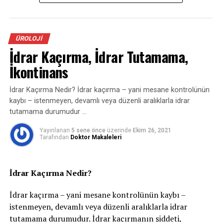
sünnet işlemleri de vardır. Prosedür ayrıca kişisel hijyen
kimi testler ile altta yatan hormonsal, sinirsel, damarsal,
veya koruyucu sağlık bakımının bir parçasıdır. Sünnetin
anatomik sorun var mı araştırıyoruz.
cinsel yolla bulaşan hastalıklara karşı koruyucu
ÜROLOJI
olduğunu bildiren çalışmaların yanısıra, penis
İdrar Kaçırma, İdrar Tutamama,
Şayet altta yatan sebep hormonal bir eksiklikse, örneğin
kanserinin sünnet olmayan erkeklerde sünnet olan
testosteron eksikliği var ise o vakit bunu
İkontinans
erkeklere kıyasla daha fazla görüldüğünü bildiren
yayınlar mevcuttur.
dışardan destek ediyoruz. Hattat Klinik’te yapılacak
İdrar Kaçırma Nedir? İdrar kaçırma – yani mesane kontrolünün
kolay bir kan testiyle testosteron düzeylerini
kaybı – istenmeyen, devamlı veya düzenli aralıklarla idrar
Sünnetin zamanlaması için farklı görüşler
tutamama durumudur …
bulunmaktadır. Bilimsel açıdan sünnetin ilk 1 yıl içinde
ölçebiliyoruz. Total-serbest-bioavailable testosteron,
idrar yolu enfeksiyonu riskini 10 kat azalttığı
Yayınlanan
5 sene önce
üzerinde
Ekim 26, 2021
seks hormon bağlayıcı globin üzere
Tarafından
Doktor Makaleleri
gösterilmiştir. Ancak ilk bir yıl içinde, özellikle idrar yolu
enfeksiyon riski azaltılması gereken grup ise anne
hormonlarda dengesizlik varsa testosteron
karnında yapılan ultrasonlarda böbrek ve/veya
desteklerinden yararlanabiliyoruz. Bu tedaviler size
İdrar Kaçırma Nedir?
mesanesinde sorunu olan erkek çocuklardır. Bu çocuklar
dışında yenidoğan sünneti ailenin bir seçimidir. Sigmund
uygun doz-kullanım hali ve müddette hazırlanıyor.
İdrar kaçırma – yani mesane kontrolünün kaybı –
Freud’ a göre çocukların psikososyal gelişim dönemleri
Sistemli olarak hormon düzeylerinizi denetim
istenmeyen, devamlı veya düzenli aralıklarla idrar
belirli evrelerden oluşur. Bunlar; oral dönem (0-1 yaş),
tutamama durumudur. İdrar kaçırmanın şiddeti,