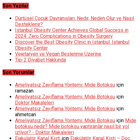
Son Yazılar
Dürtüsel Çocuk Davranışları: Nedir, Neden Olur ve Nasıl
Desteklenir?
Istanbul Obesity Center Achieves Global Success in
2024: Zero Complications in Obesity Surgery
Discover the Best Obesity Clinic in Istanbul: Istanbul
Obesity Center
Vejetaryen ve Vegan Beslenme Üzerine
Tip-2 Diyabet Hakkında
Son Yorumlar
Ameliyatsız Zayıflama Yöntemi: Mide Botoksu
için
ramazan
Ameliyatsız Zayıflama Yöntemi: Mide Botoksu
için
Doktor Makaleleri
Ameliyatsız Zayıflama Yöntemi: Mide Botoksu
için
ahmetcan
Ameliyatsız Zayıflama Yöntemi: Mide Botoksu
için
Mide
botoksu nedir? Mide botoksu yaptıranlar nasıl bir yol
izliyor? - Doktor Makaleleri
Ejakülatör Kanal Kisti
için
Ejakülatör Kanal Kisti – Doç.