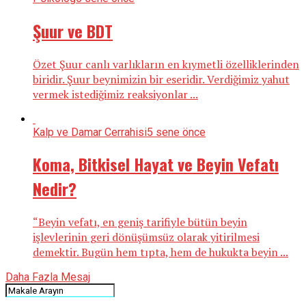
Şuur ve BDT
Özet Şuur canlı varlıkların en kıymetli özelliklerinden
biridir. Şuur beynimizin bir eseridir. Verdiğimiz yahut
vermek istediğimiz reaksiyonlar ...
Kalp ve Damar Cerrahisi
5 sene önce
Koma, Bitkisel Hayat ve Beyin Vefatı
Nedir?
“Beyin vefatı, en geniş tarifiyle bütün beyin
işlevlerinin geri dönüşümsüz olarak yitirilmesi
demektir. Bugün hem tıpta, hem de hukukta beyin ...
Daha Fazla Mesaj