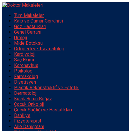
Tüm Makaleler
Kalp ve Damar Cerrahisi
Göz Hastalıkları
Genel Cerrahi
Üroloji
Mide Botoksu
Ortopedi ve Travmatoloji
Kardiyoloji
Saç Ekimi
Koronavirüs
Psikolog
Farmakolog
Diyetisyen
Plastik Rekonstrüktif ve Estetik
Dermatoloji
Kulak Burun Boğaz
Çocuk Onkoloji
Çocuk Sağlığı ve Hastalıkları
Dahiliye
Fizyoterapist
Aile Danışmanı