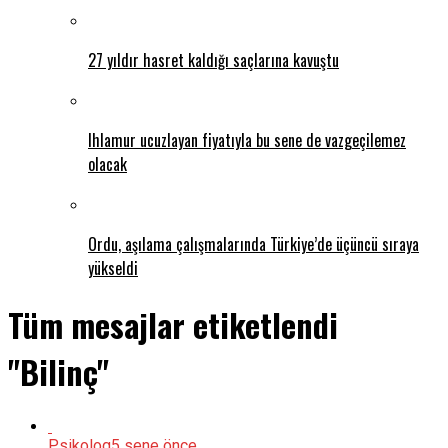
27 yıldır hasret kaldığı saçlarına kavuştu
Ihlamur ucuzlayan fiyatıyla bu sene de vazgeçilemez
olacak
Ordu, aşılama çalışmalarında Türkiye’de üçüncü sıraya
yükseldi
Tüm mesajlar etiketlendi
"Bilinç"
Psikolog
5 sene önce