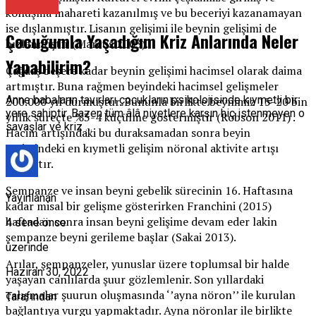
Psikolog
konuşma mahareti kazanılmış ve bu beceriyi kazanamayan
ise dışlanmıştır. Lisanın gelişimi ile beynin gelişimi de
Çocuğumla Yaşadığım Kriz Anlarında Neler
hızlanmıştır (Marcus 2003).
Yapabilirim?
Çağdaş beşere kadar beynin gelişimi hacimsel olarak daima
artmıştır. Buna rağmen beyindeki hacimsel gelişmeler
Anne babaların tavırları çocukların psikolojisinde kıymetli bir
200.000 yıl durmuştur. Bununla birlikte beynimiz 15-20 bin
yere sahiptir. Bazen tüm âlâ niyetlere karşın hiç istenmeyen o
yıllık süreçte %3-4 küçülme göstermiştir (Robson 2011) .
savaşlar ve kriz …
Hacim artışındaki bu duraksamadan sonra beyin
evrimindeki en kıymetli gelişim nöronal aktivite artışı
olacaktır.
Şempanze ve insan beyni gebelik sürecinin 16. Haftasına
Yayınlanan
kadar misal bir gelişme gösterirken Franchini (2015)
haftadan sonra insan beyni gelişime devam eder lakin
4 sene önce
şempanze beyni gerileme başlar (Sakai 2013).
üzerinde
Arılar, şempanzeler, yunuslar üzere toplumsal bir halde
Haziran 30, 2022
yaşayan canlılarda şuur gözlemlenir. Son yıllardaki
çalışmalar şuurun oluşmasında ‘’ayna nöron’’ ile kurulan
Tarafından
bağlantıya vurgu yapmaktadır. Ayna nöronlar ile birlikte