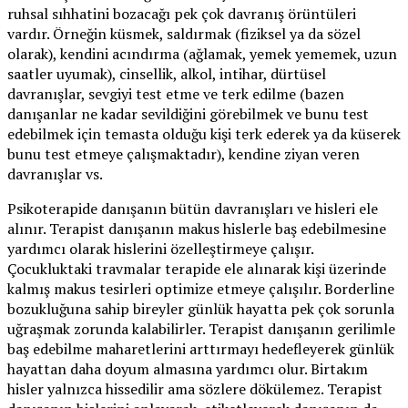
ruhsal sıhhatini bozacağı pek çok davranış örüntüleri
vardır. Örneğin küsmek, saldırmak (fiziksel ya da sözel
olarak), kendini acındırma (ağlamak, yemek yememek, uzun
saatler uyumak), cinsellik, alkol, intihar, dürtüsel
davranışlar, sevgiyi test etme ve terk edilme (bazen
danışanlar ne kadar sevildiğini görebilmek ve bunu test
edebilmek için temasta olduğu kişi terk ederek ya da küserek
bunu test etmeye çalışmaktadır), kendine ziyan veren
davranışlar vs.
Psikoterapide danışanın bütün davranışları ve hisleri ele
alınır. Terapist danışanın makus hislerle baş edebilmesine
yardımcı olarak hislerini özelleştirmeye çalışır.
Çocukluktaki travmalar terapide ele alınarak kişi üzerinde
kalmış makus tesirleri optimize etmeye çalışılır. Borderline
bozukluğuna sahip bireyler günlük hayatta pek çok sorunla
uğraşmak zorunda kalabilirler. Terapist danışanın gerilimle
baş edebilme maharetlerini arttırmayı hedefleyerek günlük
hayattan daha doyum almasına yardımcı olur. Birtakım
hisler yalnızca hissedilir ama sözlere dökülemez. Terapist