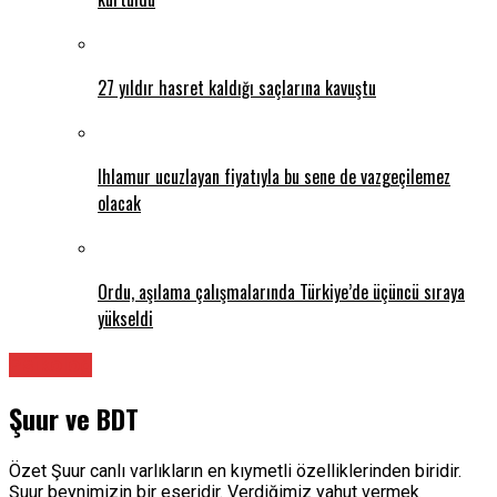
27 yıldır hasret kaldığı saçlarına kavuştu
Ihlamur ucuzlayan fiyatıyla bu sene de vazgeçilemez
olacak
Ordu, aşılama çalışmalarında Türkiye’de üçüncü sıraya
yükseldi
Psikolog
Şuur ve BDT
Özet Şuur canlı varlıkların en kıymetli özelliklerinden biridir.
Şuur beynimizin bir eseridir. Verdiğimiz yahut vermek