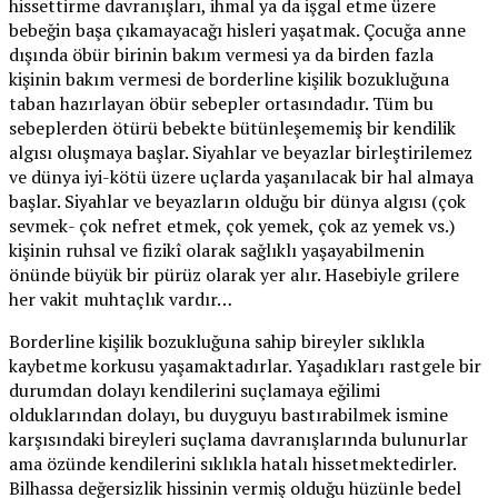
hissettirme davranışları, ihmal ya da işgal etme üzere
bebeğin başa çıkamayacağı hisleri yaşatmak. Çocuğa anne
dışında öbür birinin bakım vermesi ya da birden fazla
kişinin bakım vermesi de borderline kişilik bozukluğuna
taban hazırlayan öbür sebepler ortasındadır. Tüm bu
sebeplerden ötürü bebekte bütünleşememiş bir kendilik
algısı oluşmaya başlar. Siyahlar ve beyazlar birleştirilemez
ve dünya iyi-kötü üzere uçlarda yaşanılacak bir hal almaya
başlar. Siyahlar ve beyazların olduğu bir dünya algısı (çok
sevmek- çok nefret etmek, çok yemek, çok az yemek vs.)
kişinin ruhsal ve fizikî olarak sağlıklı yaşayabilmenin
önünde büyük bir pürüz olarak yer alır. Hasebiyle grilere
her vakit muhtaçlık vardır…
Borderline kişilik bozukluğuna sahip bireyler sıklıkla
kaybetme korkusu yaşamaktadırlar. Yaşadıkları rastgele bir
durumdan dolayı kendilerini suçlamaya eğilimi
olduklarından dolayı, bu duyguyu bastırabilmek ismine
karşısındaki bireyleri suçlama davranışlarında bulunurlar
ama özünde kendilerini sıklıkla hatalı hissetmektedirler.
Bilhassa değersizlik hissinin vermiş olduğu hüzünle bedel