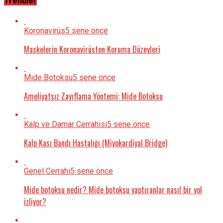
Trendler
Koronavirüs
5 sene önce
Maskelerin Koronavirüsten Koruma Düzeyleri
Mide Botoksu
5 sene önce
Ameliyatsız Zayıflama Yöntemi: Mide Botoksu
Kalp ve Damar Cerrahisi
5 sene önce
Kalp Kası Bandı Hastalığı (Miyokardiyal Bridge)
Genel Cerrahi
5 sene önce
Mide botoksu nedir? Mide botoksu yaptıranlar nasıl bir yol
izliyor?