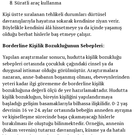
Süratli araç kullanma
Kişi üstte sıralanan tehlikeli durumları dürtüsel
davranışlarıyla hayatına sokarak kendisine ziyan verir.
Böylelikle kendisini âlâ hissetmeye ya da içinde yaşamış
olduğu berbat hislerle baş etmeye çalışır.
Borderline Kişilik Bozukluğunun Sebepleri:
Yapılan araştırmalar sonucu, hudutta kişilik bozukluğu
sebepleri ortasında çocukluk çağındaki cinsel ya da
duygusal istismar olduğu görülmüştür. Araştırmalara
nazaran, anne-babanın boşanmış olması, ebeveynlerinden
yeteri kadar ilgi görememe de borderline kişilik
bozukluğuna değerli ölçü de yer hazırlamaktadır. Hudutta
kişilik bozukluğun, bireyin kişiliğini yapılandırmaya
başladığı gelişim basamaklarıyla bilhassa ilişkilidir. 0-2 yaş
devrinin 16 ve 24. aylar ortasında bebeğin anneden ayrışma
ve kişiselleşme sürecinde başa çıkamayacağı hislerle
bırakılması ile oluştuğu bilinmektedir. Örneğin, annenin
(bakım verenin) tutarsız davranışları, küsme ya da hatalı