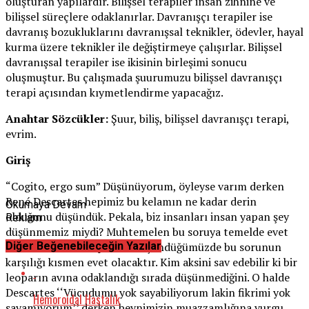
oluşturan yapılardır. Bilişsel terapiler insan zihnine ve
bilişsel süreçlere odaklanırlar. Davranışçı terapiler ise
davranış bozukluklarını davranışsal teknikler, ödevler, hayal
kurma üzere teknikler ile değiştirmeye çalışırlar. Bilişsel
davranışsal terapiler ise ikisinin birleşimi sonucu
oluşmuştur. Bu çalışmada şuurumuzu bilişsel davranışçı
terapi açısından kıymetlendirme yapacağız.
Anahtar Sözcükler:
Şuur, biliş, bilişsel davranışçı terapi,
evrim.
Giriş
“Cogito, ergo sum” Düşünüyorum, öyleyse varım derken
René Descartes hepimiz bu kelamın ne kadar derin
Okumaya Devam
olduğunu düşündük. Pekala, biz insanları insan yapan şey
Reklam
düşünmemiz miydi? Muhtemelen bu soruya temelde evet
Diğer Beğenebileceğin Yazılar
deriz lakin daha kapsamlı düşündüğümüzde bu sorunun
karşılığı kısmen evet olacaktır. Kim aksini sav edebilir ki bir
leoparın avına odaklandığı sırada düşünmediğini. O halde
Descartes ‘‘Vücudumu yok sayabiliyorum lakin fikrimi yok
Hemoroidal Hastalık
sayamıyorum’’ derken beynimizin muazzamlığına vurgu