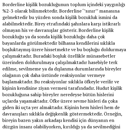
Borderline kişilik bozukluğunun toplum içindeki yaygınlığı
%2-3 olarak bilinmektedir. Borderline ‘’sınır’’ manasına
gelmektedir bu yüzden sonda kişilik bozukluk ismini da
alabilmektedir. Birey etrafındaki şahıslara karşı istikrarlı
olmayan his ve davranışlar gösterir. Borderline kişilik
bozukluğu ya da sonda kişilik bozukluğu daha çok
bayanlarda görülmektedir bilhassa kendilerini sıklıkla
boşluktaymış üzere hissetmekte ve bu boşluğu doldurmaya
çalışmaktadır. Buradaki boşluk özellikle münasebetler
üzerinden doldurulmaya çalışılmaktadır hasebiyle terk
edilme, sevilmeme ya da dışlanma durumlarında bireyler
olağanın çok daha üstünde reaksiyonlar vermeye
başlamaktadır. Bu reaksiyonlar sıklıkla öfkeyle verilir ve
kişinin kendisine ziyan vermesi tarafındadır. Hudut kişilik
bozukluğuna sahip bireyler neredeyse bütün hislerini
uçlarda yaşamaktadır. Öfke üzere sevme hisleri da çoka
giden iki uçta yer almaktadır. Kişinin hem hisleri hem de
davranışları sıklıkla değişkenlik göstermektedir. Örneğin,
bireyin bazen yakın arkadaşı kendisi için dünyanın en
düzgün insanı olabiliyorken, kırıldığı ya da sevilmediğini