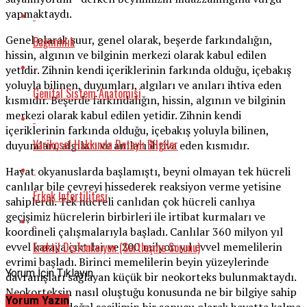
yapmaktaydı.
Genel olarak şuur, genel olarak, beşerde farkındalığın,
Bağımlılık
hissin, algının ve bilginin merkezi olarak kabul edilen
yetidir. Zihnin kendi içeriklerinin farkında olduğu, içebakış
yoluyla bilinen, duyumları, algıları ve anıları ihtiva eden
Genital Sistem Anatomisi
kısmıdır. Beşerde farkındalığın, hissin, algının ve bilginin
merkezi olarak kabul edilen yetidir. Zihnin kendi
içeriklerinin farkında olduğu, içebakış yoluyla bilinen,
Varikosel Hakkında Detaylı Bilgiler
duyumları, algıları ve anıları ihtiva eden kısmıdır.
Hayat okyanuslarda başlamıştı, beyni olmayan tek hücreli
canlılar bile çevreyi hissederek reaksiyon verme yetisine
Erkek İnfertilitesi
sahiplerdi. Tek hücreli canlıdan çok hücreli canlıya
geçişimiz hücrelerin birbirleri ile irtibat kurmaları ve
koordineli çalışmalarıyla başladı. Canlılar 360 milyon yıl
Erektil Disfonksiyon (Sertleşme Sorunu)
evvel karaya çıktılar ve 200 milyon yıl evvel memelilerin
evrimi başladı. Birinci memelilerin beyin yüzeylerinde
Yorum İçin Tıklayın
davranışları sağlayan küçük bir neokorteks bulunmaktaydı.
Neokorteksin nasıl oluştuğu konusunda ne bir bilgiye sahip
Yorum Yazın