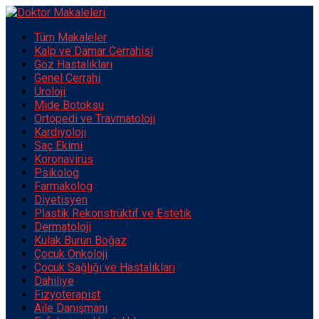
Tüm Makaleler
Kalp ve Damar Cerrahisi
Göz Hastalıkları
Genel Cerrahi
Üroloji
Mide Botoksu
Ortopedi ve Travmatoloji
Kardiyoloji
Saç Ekimi
Koronavirüs
Psikolog
Farmakolog
Diyetisyen
Plastik Rekonstrüktif ve Estetik
Dermatoloji
Kulak Burun Boğaz
Çocuk Onkoloji
Çocuk Sağlığı ve Hastalıkları
Dahiliye
Fizyoterapist
Aile Danışmanı