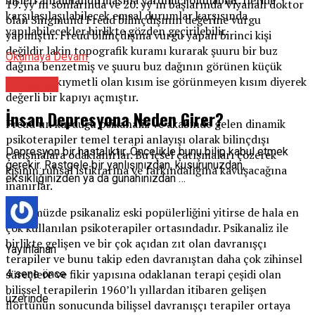
19. yy’ın sonlarında ve 20. yy’ın başlarında Viyanalı doktor
karşılaşılaşılabilecek emsal durumlar karşısında
olan Singmund Freud bilinçdışının değerine vurgu
yapılabilecekler birlikte gözden geçirilebilir.
yapmıştır. Freud bilinçdışına vurgu yapan birinci kişi
değildir lakin topografik kuramı kurarak şuuru bir buz
Okumaya Devam
dağına benzetmiş ve şuuru buz dağının görünen küçük
kısmı asıl kıymetli olan kısım ise görünmeyen kısım diyerek
Psikolog
değerli bir kapıyı açmıştır.
İnsan Depresyona Neden Girer?
Freud’un kurduğu psikanaliz ve akabinde gelen dinamik
psikoterapiler temel terapi anlayışı olarak bilinçdışı
Depresyon bir hastalıktır. Öncelikle bunu bilip kabul etmek
çatışmalara odaklanırlar. Bu içsel çatışmaları çözerek
gerekir. Rastgele bir yanlışınızdan, kusurunuzdan,
kişinin ruhsal istikrarına ve farkındalığına kavuşacağına
eksikliğinizden ya da günahınızdan …
inanırlar.
Günümüzde psikanaliz eski popülerliğini yitirse de hala en
çok kullanılan psikoterapiler ortasındadır. Psikanaliz ile
birlikte gelişen ve bir çok açıdan zıt olan davranışçı
Yayınlanan
terapiler ve bunu takip eden davranıştan daha çok zihinsel
süreçlere ve fikir yapısına odaklanan terapi çeşidi olan
4 sene önce
bilişsel terapilerin 1960’lı yıllardan itibaren gelişen
üzerinde
flörtünün sonucunda bilişsel davranışçı terapiler ortaya