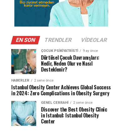
EN SON
TRENDLER
VIDEOLAR
ÇOCUK PSIKIYATRISTI
9 ay önce
Dürtüsel Çocuk Davranışları:
Nedir, Neden Olur ve Nasıl
Desteklenir?
HABERLER
2 sene önce
Istanbul Obesity Center Achieves Global Success
in 2024: Zero Complications in Obesity Surgery
GENEL CERRAHI
2 sene önce
Discover the Best Obesity Clinic
in Istanbul: Istanbul Obesity
Center