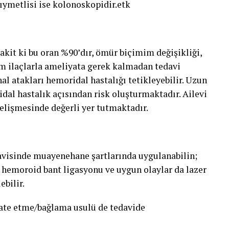
kıymetlisi ise kolonoskopidir.etk
akit ki bu oran %90’dır, ömür biçimim değişikliği,
ım ilaçlarla ameliyata gerek kalmadan tedavi
hal atakları hemoridal hastalığı tetikleyebilir. Uzun
al hastalık açısından risk oluşturmaktadır. Ailevi
gelişmesinde değerli yer tutmaktadır.
avisinde muayenehane şartlarında uygulanabilin;
, hemoroid bant ligasyonu ve uygun olaylar da lazer
ebilir.
gate etme/bağlama usulü de tedavide