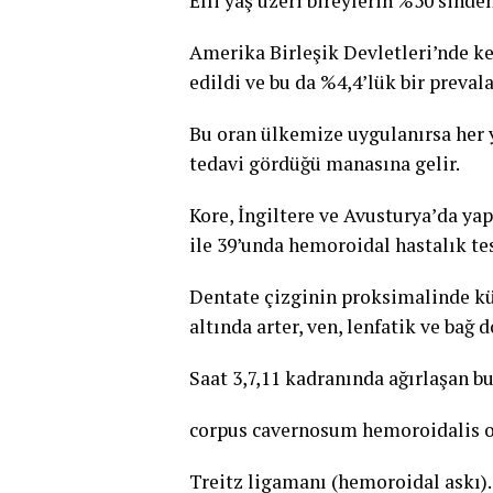
Elli yaş üzeri bireylerin %50’sind
Amerika Birleşik Devletleri’nde ke
edildi ve bu da %4,4’lük bir preval
Bu oran ülkemize uygulanırsa her 
tedavi gördüğü manasına gelir.
Kore, İngiltere ve Avusturya’da ya
ile 39’unda hemoroidal hastalık te
Dentate çizginin proksimalinde kü
altında arter, ven, lenfatik ve bağ
Saat 3,7,11 kadranında ağırlaşan bu
corpus cavernosum hemoroidalis ol
Treitz ligamanı (hemoroidal askı).