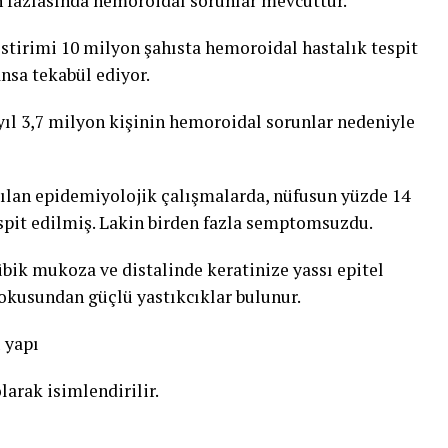
en fazlasında hemoroidal sorunlar mevcuttur.
stirimi 10 milyon şahısta hemoroidal hastalık tespit
ansa tekabül ediyor.
yıl 3,7 milyon kişinin hemoroidal sorunlar nedeniyle
pılan epidemiyolojik çalışmalarda, nüfusun yüzde 14
spit edilmiş. Lakin birden fazla semptomsuzdu.
bik mukoza ve distalinde keratinize yassı epitel
 dokusundan güçlü yastıkcıklar bulunur.
 yapı
arak isimlendirilir.