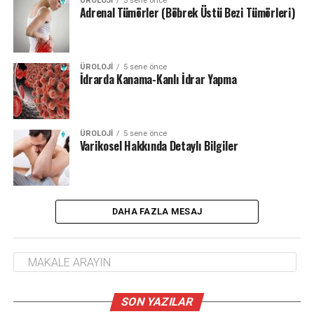
ÜROLOJI
5 sene önce
Adrenal Tümörler (Böbrek Üstü Bezi Tümörleri)
ÜROLOJI
5 sene önce
İdrarda Kanama-Kanlı İdrar Yapma
ÜROLOJI
5 sene önce
Varikosel Hakkında Detaylı Bilgiler
DAHA FAZLA MESAJ
SON YAZILAR