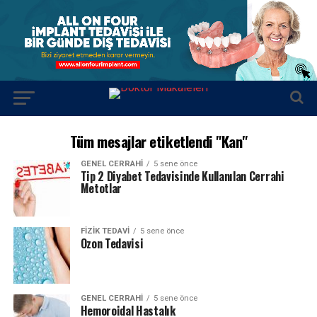
Tüm mesajlar etiketlendi "Kan"
GENEL CERRAHI
5 sene önce
Tip 2 Diyabet Tedavisinde Kullanılan Cerrahi
Metotlar
FIZIK TEDAVI
5 sene önce
Ozon Tedavisi
GENEL CERRAHI
5 sene önce
Hemoroidal Hastalık