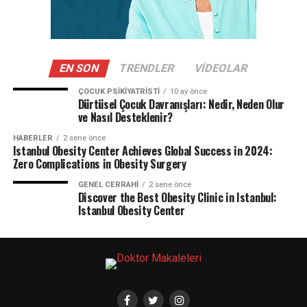
EN SON
TRENDLER
VIDEOLAR
ÇOCUK PSIKIYATRISTI
10 ay önce
Dürtüsel Çocuk Davranışları: Nedir, Neden Olur
ve Nasıl Desteklenir?
HABERLER
2 sene önce
Istanbul Obesity Center Achieves Global Success in 2024:
Zero Complications in Obesity Surgery
GENEL CERRAHI
2 sene önce
Discover the Best Obesity Clinic in Istanbul:
Istanbul Obesity Center