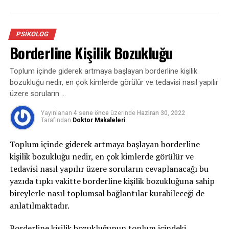
etkilendi.
Depresyon neden kaynaklanır?
PSIKOLOG
Borderline Kişilik Bozukluğu
Depresyon, beyinde kimyasal istikrarın bozulması
sonucu ortaya çıkan bir hastalıktır. Örneğin, bir yakının
Toplum içinde giderek artmaya başlayan borderline kişilik
kaybı, iş kaybı, kronik bir hastalığa yakalanmak üzere
bozukluğu nedir, en çok kimlerde görülür ve tedavisi nasıl yapılır
sebepler depresyona yol açabilir.
üzere soruların …
Bazen kişi bir sebep olmadan da depresyona girebiliyor.
Yayınlanan
4 sene önce
üzerinde
Haziran 30, 2022
Genetik transfer yoluyla da şahıstan şahsa geçebiliyor.
Tarafından
Doktor Makaleleri
Anne yahut baba sık sık depresyona giriyorsa, bu
Toplum içinde giderek artmaya başlayan borderline
bireylerin çocukları bunu yaşayarak ve rol model alarak
kişilik bozukluğu nedir, en çok kimlerde görülür ve
öğreniyor, bu manada “Genetik bir yatkınlık olduğu için
tedavisi nasıl yapılır üzere soruların cevaplanacağı bu
görülme ihtimâli biraz daha yüksek” diyebiliriz.
yazıda tıpkı vakitte borderline kişilik bozukluğuna sahip
Depresyonun belirtileri nelerdir?
bireylerle nasıl toplumsal bağlantılar kurabileceği de
anlatılmaktadır.
Kişinin olağanda severek ve isteyerek yaptığı bir işi
yapmak istememesi, yataktan çıkmak istememek, daima
Borderline kişilik bozukluğunun toplum içindeki