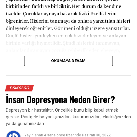
birbirinden farklı ve biriciktir. Her durum da kendine
özeldir. Çocuklar aynaya bakarak fizikî özelliklerini
öğrenirler. Hislerini tanımayı da onlara yansıtılan hisleri
dinleyerek öğrenirler. Görüneni olduğu üzere yansıtırlar.
Güçlü hisler içindeyken en çok bizi dinleyen ve anlayan
birinin varlığı kıymetlidir. Şimdi hislerini tanımayan,
anlamlandıramayan çocuğa rehberlik eden ebeveyn,
onun gelişim sürecinde kıymetli bir dayanak olur. İleride
OKUMAYA DEVAM
öfkesini denetim edebilmeyi öğrenebilmesi için evvel
hissini anladığımızı hissettirmemiz lazım. Bu noktada
Daniel Siegel‘ın bu “Bütün Beyinli Çocuk” ideolojisine
değinmek yerinde olacaktır: Zihnimizin iki tarafı var. Bir
PSIKOLOG
tarafı hislerle, bir taraf mantıkla alakalı. Biz şayet bir his
İnsan Depresyona Neden Girer?
yoğunluğu içerisindeysek, karşımızdaki kişi o sırada bize
mantıksal bir şeylerle gelirse, biz onu geri
Depresyon bir hastalıktır. Öncelikle bunu bilip kabul etmek
püskürtüyoruz. Çocuk da tıpkı halde. O his yoğunluğu
gerekir. Rastgele bir yanlışınızdan, kusurunuzdan, eksikliğinizden
içerisindeyken, artık kızdığı şey neyse: “Evet, anlıyorum.
ya da günahınızdan …
Şu an, şu şu şu sebeple öfkelisin. Ben de küçükken bu
Yayınlanan
4 sene önce
üzerinde
Haziran 30, 2022