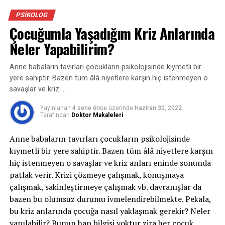
SIRADAKI
Şuur ve BDT
PSIKOLOG
Çocuğumla Yaşadığım Kriz Anlarında
KAÇIRMAYIN
Anksiyete (Kaygı) Bozukluğu
Neler Yapabilirim?
Anne babaların tavırları çocukların psikolojisinde kıymetli bir
yere sahiptir. Bazen tüm âlâ niyetlere karşın hiç istenmeyen o
savaşlar ve kriz …
Yayınlanan
4 sene önce
üzerinde
Haziran 30, 2022
Tarafından
Doktor Makaleleri
Anne babaların tavırları çocukların psikolojisinde
kıymetli bir yere sahiptir. Bazen tüm âlâ niyetlere karşın
hiç istenmeyen o savaşlar ve kriz anları eninde sonunda
patlak verir. Krizi çözmeye çalışmak, konuşmaya
çalışmak, sakinleştirmeye çalışmak vb. davranışlar da
bazen bu olumsuz durumu ivmelendirebilmekte. Pekala,
bu kriz anlarında çocuğa nasıl yaklaşmak gerekir? Neler
yapılabilir? Bunun hap bilgisi yoktur zira her çocuk