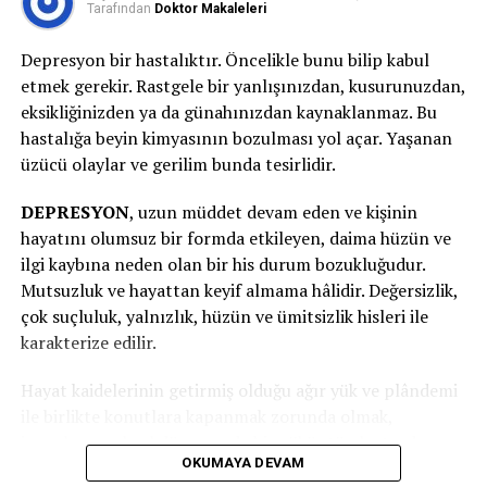
türlü olduğunda senin üzere hissederdim.” deyip,
Tarafından
Doktor Makaleleri
bilhassa de 0-3 yaştan bahsediyorsak şayet orada
bedensel temas kurarak, sakin bir ses tonuyla, yavaş
Depresyon bir hastalıktır. Öncelikle bunu bilip kabul
yavaş konuşarak, biz sakin davranıp onun da böylelikle
etmek gerekir. Rastgele bir yanlışınızdan, kusurunuzdan,
modunu aşağı çekmeye çalışarak, o dakikada itimat
eksikliğinizden ya da günahınızdan kaynaklanmaz. Bu
veriyor olmamız ve hissini anladığımızı ona
hastalığa beyin kimyasının bozulması yol açar. Yaşanan
hissettirmemiz kıymetli.
üzücü olaylar ve gerilim bunda tesirlidir.
Unutulmaması gereken şey kriz anında yapılacak,
DEPRESYON
, uzun müddet devam eden ve kişinin
söylenecek hiçbir şeyin tesirli olamayacağıdır. Bu
hayatını olumsuz bir formda etkileyen, daima hüzün ve
kaçınılamayacak bir dalga üzere nitelendirilebilir. Dalga
ilgi kaybına neden olan bir his durum bozukluğudur.
geçtikten ve sular biraz durulduktan sonra çocuğun
Mutsuzluk ve hayattan keyif almama hâlidir. Değersizlik,
yaşına ve duygusal olgunluğuna nazaran bahis hakkında
çok suçluluk, yalnızlık, hüzün ve ümitsizlik hisleri ile
konuşulabilir. Çocuğun o anda yaşadığı hisler
karakterize edilir.
isimlendirilip (öfke, hayal kırıklığı, ıstırap gibi) hislerini
Hayat kaidelerinin getirmiş olduğu ağır yük ve plândemi
tanımasına ve bu hisleri anlamlandırmasına yardımcı
ile birlikte konutlara kapanmak zorunda olmak,
olunabilir. İleride karşılaşılaşılabilecek emsal durumlar
insanların ruhsal dünyasında bir çöküntü oluşturdu.
karşısında yapılabilecekler birlikte gözden geçirilebilir.
OKUMAYA DEVAM
Birtakım insanların kişilik yapısı bu durumdan daha fazla