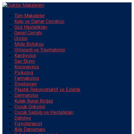
Tüm Makaleler
Kalp ve Damar Cerrahisi
Göz Hastalıkları
Genel Cerrahi
Üroloji
Mide Botoksu
Ortopedi ve Travmatoloji
Kardiyoloji
Saç Ekimi
Koronavirüs
Psikolog
Farmakolog
Diyetisyen
Plastik Rekonstrüktif ve Estetik
Dermatoloji
Kulak Burun Boğaz
Çocuk Onkoloji
Çocuk Sağlığı ve Hastalıkları
Dahiliye
Fizyoterapist
Aile Danışmanı