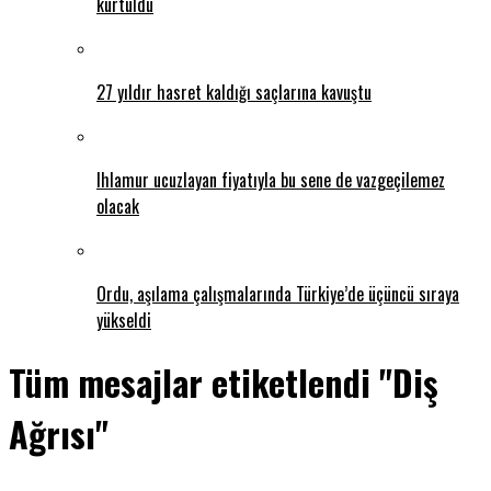
kurtuldu
27 yıldır hasret kaldığı saçlarına kavuştu
Ihlamur ucuzlayan fiyatıyla bu sene de vazgeçilemez
olacak
Ordu, aşılama çalışmalarında Türkiye’de üçüncü sıraya
yükseldi
Tüm mesajlar etiketlendi "Diş
Ağrısı"