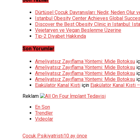
Dürtüsel Çocuk Davranışları: Nedir, Neden Olur v
Istanbul Obesity Center Achieves Global Succes
Discover the Best Obesity Clinic in Istanbul: Is
Vejetaryen ve Vegan Beslenme Üzerine
Tip-2 Diyabet Hakkında
Son Yorumlar
Ameliyatsız Zayıflama Yöntemi: Mide Botoksu
iç
Ameliyatsız Zayıflama Yöntemi: Mide Botoksu
iç
Ameliyatsız Zayıflama Yöntemi: Mide Botoksu
iç
Ameliyatsız Zayıflama Yöntemi: Mide Botoksu
iç
Ejakülatör Kanal Kisti
için
Ejakülatör Kanal Kisti
Reklam
En Son
Trendler
Videolar
Çocuk Psikiyatristi
10 ay önce