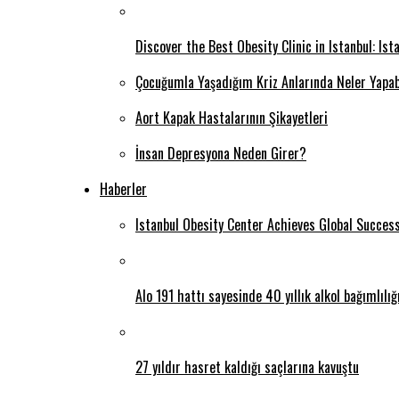
Discover the Best Obesity Clinic in Istanbul: Is
Çocuğumla Yaşadığım Kriz Anlarında Neler Yapab
Aort Kapak Hastalarının Şikayetleri
İnsan Depresyona Neden Girer?
Haberler
Istanbul Obesity Center Achieves Global Succes
Alo 191 hattı sayesinde 40 yıllık alkol bağımlılı
27 yıldır hasret kaldığı saçlarına kavuştu