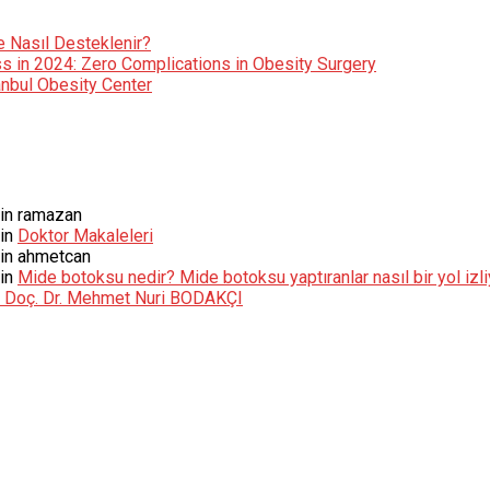
e Nasıl Desteklenir?
s in 2024: Zero Complications in Obesity Surgery
tanbul Obesity Center
in
ramazan
in
Doktor Makaleleri
in
ahmetcan
in
Mide botoksu nedir? Mide botoksu yaptıranlar nasıl bir yol izl
 – Doç. Dr. Mehmet Nuri BODAKÇI