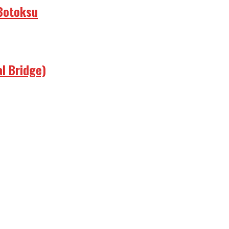
 Botoksu
al Bridge)