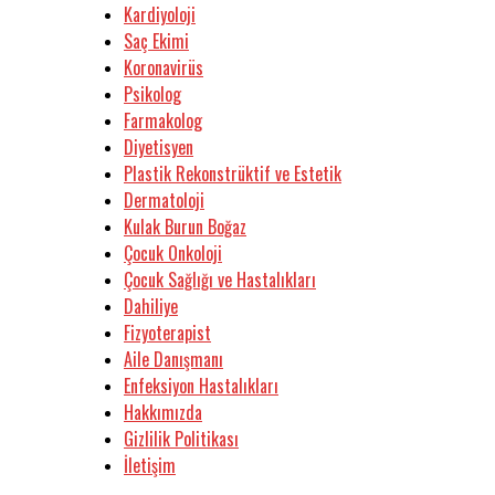
Kardiyoloji
Saç Ekimi
Koronavirüs
Psikolog
Farmakolog
Diyetisyen
Plastik Rekonstrüktif ve Estetik
Dermatoloji
Kulak Burun Boğaz
Çocuk Onkoloji
Çocuk Sağlığı ve Hastalıkları
Dahiliye
Fizyoterapist
Aile Danışmanı
Enfeksiyon Hastalıkları
Hakkımızda
Gizlilik Politikası
İletişim