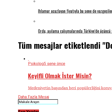
Ihlamur ucuzlayan fiyatıyla bu sene de vazgeçil
Ordu, aşılama çalışmalarında Türkiye’de üçüncü 
Tüm mesajlar etiketlendi "D
Psikolog
5 sene önce
Keyifli Olmak İster Misin?
Medeniyetin başından beri popülerliğini koruy
Daha Fazla Mesaj
Son Yazılar