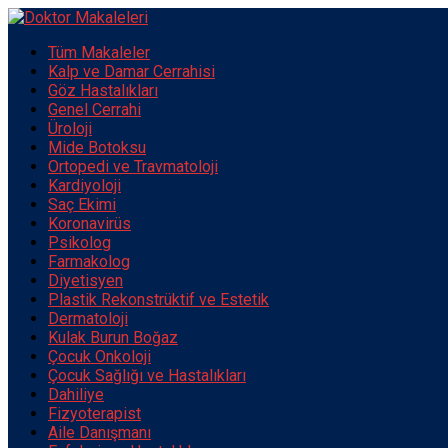
Tüm Makaleler
Kalp ve Damar Cerrahisi
Göz Hastalıkları
Genel Cerrahi
Üroloji
Mide Botoksu
Ortopedi ve Travmatoloji
Kardiyoloji
Saç Ekimi
Koronavirüs
Psikolog
Farmakolog
Diyetisyen
Plastik Rekonstrüktif ve Estetik
Dermatoloji
Kulak Burun Boğaz
Çocuk Onkoloji
Çocuk Sağlığı ve Hastalıkları
Dahiliye
Fizyoterapist
Aile Danışmanı