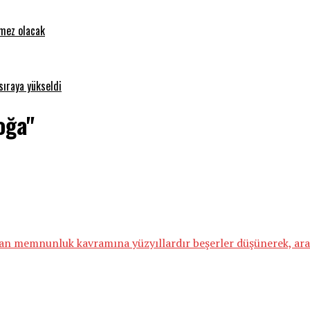
emez olacak
sıraya yükseldi
oğa"
an memnunluk kavramına yüzyıllardır beşerler düşünerek, araşt