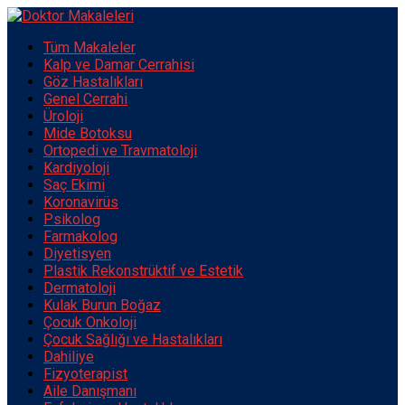
Tüm Makaleler
Kalp ve Damar Cerrahisi
Göz Hastalıkları
Genel Cerrahi
Üroloji
Mide Botoksu
Ortopedi ve Travmatoloji
Kardiyoloji
Saç Ekimi
Koronavirüs
Psikolog
Farmakolog
Diyetisyen
Plastik Rekonstrüktif ve Estetik
Dermatoloji
Kulak Burun Boğaz
Çocuk Onkoloji
Çocuk Sağlığı ve Hastalıkları
Dahiliye
Fizyoterapist
Aile Danışmanı