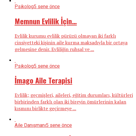
Psikolog
5 sene önce
Memnun Evlilik İçin…
Evlilik kurumu evlilik pürüzü olmayan iki farklı
cinsiyetteki kişinin aile kurma maksadıyla bir ortaya
gelmesine denir. Evliliğin ruhsal ve ...
Psikolog
5 sene önce
İmago Aile Terapisi
Evlilik; geçmişleri, aileleri, eğitim durumları, kültürleri
birbirinden farklı olan iki bireyin ömürlerinin kalan
kısmını birlikte geçirmeye ...
Aile Danışmanı
5 sene önce