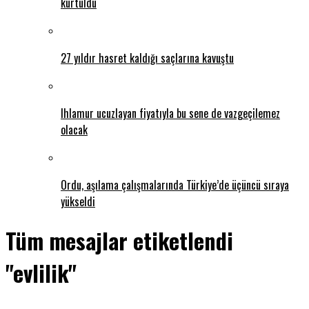
kurtuldu
27 yıldır hasret kaldığı saçlarına kavuştu
Ihlamur ucuzlayan fiyatıyla bu sene de vazgeçilemez
olacak
Ordu, aşılama çalışmalarında Türkiye’de üçüncü sıraya
yükseldi
Tüm mesajlar etiketlendi
"evlilik"