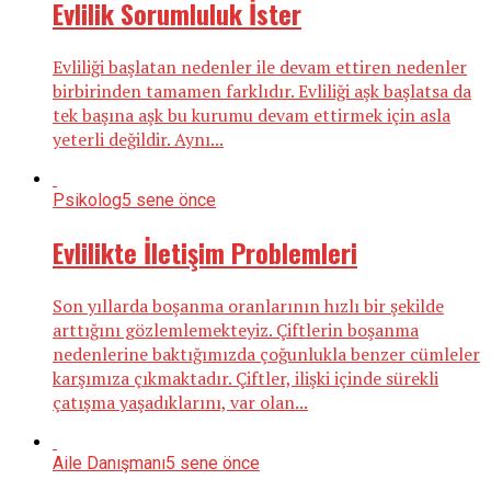
Evlilik Sorumluluk İster
Evliliği başlatan nedenler ile devam ettiren nedenler
birbirinden tamamen farklıdır. Evliliği aşk başlatsa da
tek başına aşk bu kurumu devam ettirmek için asla
yeterli değildir. Aynı...
Psikolog
5 sene önce
Evlilikte İletişim Problemleri
Son yıllarda boşanma oranlarının hızlı bir şekilde
arttığını gözlemlemekteyiz. Çiftlerin boşanma
nedenlerine baktığımızda çoğunlukla benzer cümleler
karşımıza çıkmaktadır. Çiftler, ilişki içinde sürekli
çatışma yaşadıklarını, var olan...
Aile Danışmanı
5 sene önce