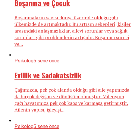
Boşanma ve Çocuk
Boşanmaların sayısı dünya üzerinde olduğu gibi
ülkemizde de artmaktadır. Bu artışın sebepleri; kişiler
arasındaki anlaşmazlıklar, ailevi sorunlar veya sağlık
sorunları gibi problemlerin artışıdır. Boşanma süreci
ve...
Psikolog
5 sene önce
Evlilik ve Sadakatsizlik
Çağımızda, pek çok alanda olduğu gibi aile yapımızda
da birçok değişim ve dönüşüm olmuştur. Milenyum
çağı hayatımıza pek çok kaos ve karmaşa getirmiştir.
Ailenin yapısı, işleyişi...
Psikolog
5 sene önce