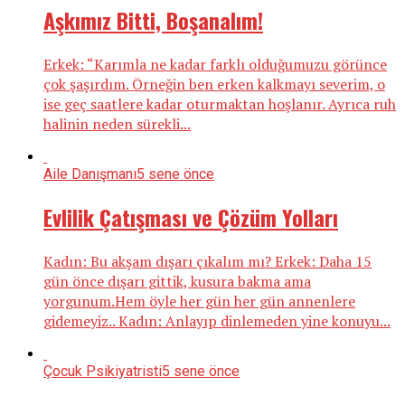
Aşkımız Bitti, Boşanalım!
Erkek: “Karımla ne kadar farklı olduğumuzu görünce
çok şaşırdım. Örneğin ben erken kalkmayı severim, o
ise geç saatlere kadar oturmaktan hoşlanır. Ayrıca ruh
halinin neden sürekli...
Aile Danışmanı
5 sene önce
Evlilik Çatışması ve Çözüm Yolları
Kadın: Bu akşam dışarı çıkalım mı? Erkek: Daha 15
gün önce dışarı gittik, kusura bakma ama
yorgunum.Hem öyle her gün her gün annenlere
gidemeyiz.. Kadın: Anlayıp dinlemeden yine konuyu...
Çocuk Psikiyatristi
5 sene önce