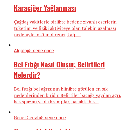
Karaciğer Yağlanması
Çağdaş vakitlerle birlikte bedene ziyanlı eserlerin
tüketimi ve fizikî aktiviteye olan talebin azalması
nedeniyle insülin direnci, kalp ...
Algoloji
5 sene önce
Bel Fıtığı Nasıl Oluşur, Belirtileri
Nelerdir?
Bel fıtığı bel ağrısının klinikte görülen en sık
nedenlerinden biridir. Belirtiler bacağa yayılan ağrı,
kas spazmı ya da kramplar, bacakta his ...
Genel Cerrahi
5 sene önce