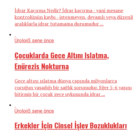
İdrar Kaçırma Nedir? İdrar kaçırma - yani mesane
kontrolünün kaybı - istenmeyen, devamlı veya düzenli
aralıklarla idrar tutamama durumudur ...
Üroloji
5 sene önce
Çocuklarda Gece Altını Islatma,
Enürezis Nokturna
Gece altını ıslatma dünya çapında milyonlarca
çocuğun yaşadığı bir sağlık sorunudur. Eğer 5-6 yaşını
bitirmiş bir çocuk gece uykusunda idrar ...
Üroloji
5 sene önce
Erkekler İçin Cinsel İşlev Bozuklukları