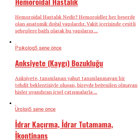
Hemoroidal Hastalık
Hemoroidal Hastalık Nedir? Hemoroidler her beşerde
olan anatomik doğal yapılardır. Vakit içerisinde çeşitli
sebeplere bağlı olarak bu yapıların ...
Psikolog
5 sene önce
Anksiyete (Kaygı) Bozukluğu
Anksiyete, tanımlanan yahut tanımlanmayan bir
tehdit beklentisiyle oluşan, bireyde beğenilen olmayan
hisler uyandıran içsel çatışmalarla ...
Üroloji
5 sene önce
İdrar Kaçırma, İdrar Tutamama,
İkontinans