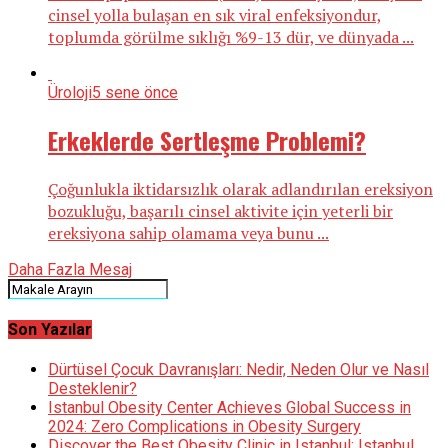
cinsel yolla bulaşan en sık viral enfeksiyondur,
toplumda görülme sıklığı %9-13 dür, ve dünyada ...
Üroloji
5 sene önce
Erkeklerde Sertleşme Problemi?
Çoğunlukla iktidarsızlık olarak adlandırılan ereksiyon
bozukluğu, başarılı cinsel aktivite için yeterli bir
ereksiyona sahip olamama veya bunu ...
Daha Fazla Mesaj
Son Yazılar
Dürtüsel Çocuk Davranışları: Nedir, Neden Olur ve Nasıl
Desteklenir?
Istanbul Obesity Center Achieves Global Success in
2024: Zero Complications in Obesity Surgery
Discover the Best Obesity Clinic in Istanbul: Istanbul