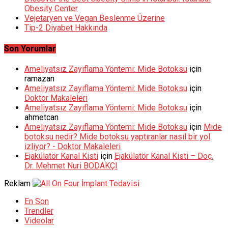
Obesity Center
Vejetaryen ve Vegan Beslenme Üzerine
Tip-2 Diyabet Hakkında
Son Yorumlar
Ameliyatsız Zayıflama Yöntemi: Mide Botoksu
için
ramazan
Ameliyatsız Zayıflama Yöntemi: Mide Botoksu
için
Doktor Makaleleri
Ameliyatsız Zayıflama Yöntemi: Mide Botoksu
için
ahmetcan
Ameliyatsız Zayıflama Yöntemi: Mide Botoksu
için
Mide
botoksu nedir? Mide botoksu yaptıranlar nasıl bir yol
izliyor? - Doktor Makaleleri
Ejakülatör Kanal Kisti
için
Ejakülatör Kanal Kisti – Doç.
Dr. Mehmet Nuri BODAKÇI
Reklam
En Son
Trendler
Videolar