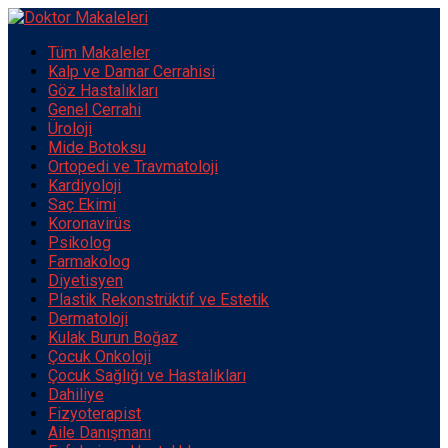
Tüm Makaleler
Kalp ve Damar Cerrahisi
Göz Hastalıkları
Genel Cerrahi
Üroloji
Mide Botoksu
Ortopedi ve Travmatoloji
Kardiyoloji
Saç Ekimi
Koronavirüs
Psikolog
Farmakolog
Diyetisyen
Plastik Rekonstrüktif ve Estetik
Dermatoloji
Kulak Burun Boğaz
Çocuk Onkoloji
Çocuk Sağlığı ve Hastalıkları
Dahiliye
Fizyoterapist
Aile Danışmanı