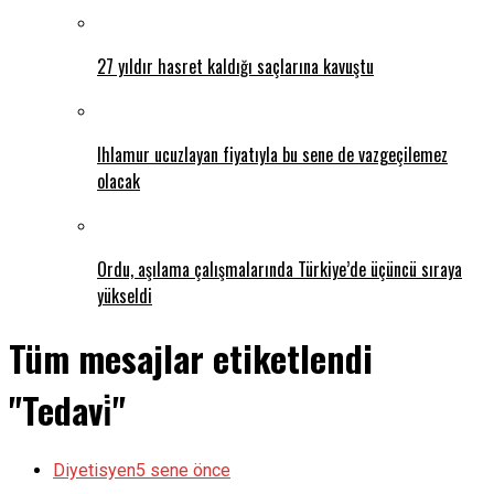
27 yıldır hasret kaldığı saçlarına kavuştu
Ihlamur ucuzlayan fiyatıyla bu sene de vazgeçilemez
olacak
Ordu, aşılama çalışmalarında Türkiye’de üçüncü sıraya
yükseldi
Tüm mesajlar etiketlendi
"Tedavi̇"
Diyetisyen
5 sene önce