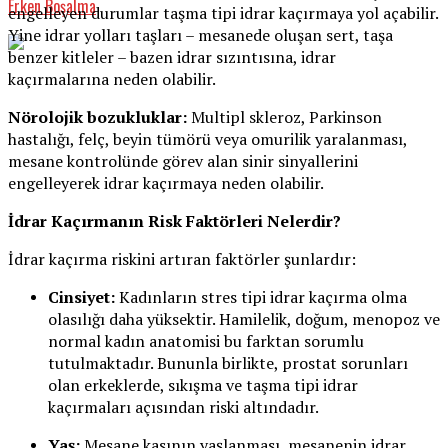
Erken Boşalma
engelleyen durumlar taşma tipi idrar kaçırmaya yol açabilir.
Yine idrar yolları taşları – mesanede oluşan sert, taşa
benzer kitleler – bazen idrar sızıntısına, idrar
kaçırmalarına neden olabilir.
Nörolojik bozukluklar:
Multipl skleroz, Parkinson
hastalığı, felç, beyin tümörü veya omurilik yaralanması,
mesane kontrolünde görev alan sinir sinyallerini
engelleyerek idrar kaçırmaya neden olabilir.
İdrar Kaçırmanın Risk Faktörleri Nelerdir?
İdrar kaçırma riskini artıran faktörler şunlardır:
Cinsiyet:
Kadınların stres tipi idrar kaçırma olma
olasılığı daha yüksektir. Hamilelik, doğum, menopoz ve
normal kadın anatomisi bu farktan sorumlu
tutulmaktadır. Bununla birlikte, prostat sorunları
olan erkeklerde, sıkışma ve taşma tipi idrar
kaçırmaları açısından riski altındadır.
Yaş:
Mesane kasının yaşlanması, mesanenin idrar