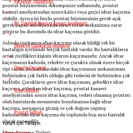
Karaciğer Yağlanması
prostat büyümesinin dekompanze safhasında, prostat
kanseri ameliyatından sonra kalıcı veya geçici idrar kaçırma
olabilir. Ayrıca iyi huylu prostat büyümesinin gerek açık
Bir Çocukluk Nevrozu Kıssası İncelemesi
gerek kapalı ameliyatında idrarı tutan mekanizma zarar
görürse bu durumda da idrar kaçırma görülür.
Aslında toplumun idrar kaçırma olarak bildiği tek bir
Bebek ve Çocuklarda Beslenme
hastalığın içerisinde birçok hastalık vardır. Bu hastalıkların
ortak özellikleri kişinin idrarını kaçırmasıdır. Ancak idrar
kaçırmanın kadında, erkekte ve çocukta olmak üzere birçok
Obezite Cerrahisi
tipi vardır. Bu hastalardaki idrar kaçırmanın mekanizması
birbirinden çok farklı olduğu gibi tedavisi de birbirinden çok
farklıdır. Çocukların gece idrar kaçırması, gebelikte idrar
kaçırma, gülerken idrar kaçırma, prostat kanseri
Ozon Tedavisi
ameliyatından sonra idrar kaçırma, tedavi olmamış prostatı
olan hastalarda mesanenin bozulmasına bağlı idrar
kaçırma, menapoza girmiş ve çok doğum yapmış
Prostat Sıhhati
kadınlardaki idrar kaçırma da toplumda hep aynı hastalık
olarak zannedilir.
Yorum İçin Tıklayın
İdrar Kaçırma Tipleri: