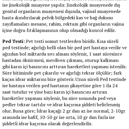
ise jinekolojik muayene yapılır. Jinekolojik muayenede dış
genital organların muayenesi dışında, vajinal muayenede
hasta ıkındırılarak pelvik bölgedeki kas ve bağ dokusu
zayıflamaları mesane, rahim, rektum gibi organların vajina
içine doğru fıtıklaşmasının olup olmadığı konrol edilir.
Ped Testi:
Pet testi somut testlerden biridir. Kısa süreli
ped testinde; ağırlığı belli olan bir ped pet hastaya verilir ve
ağızdan bol miktarda sıvı alması söylenir, 1 saat süresince
hastadan öksürmesi, merdiven çıkması, oturup kalkması
gibi karın içi basıncını arttıran hareketleri yapması istenilir.
Süre bitiminde pet çıkarılır ve ağırlığı tekrar ölçülür; fark
kaçan idrar miktarını bize gösterir. Uzun süreli Ped testinde
ise hastaya verilen ped hastanın şikayetine göre 1 ila 24
saat tutulur ve yine bazı karın içi basıncını artıran
hareketler yapması söylenir, bu süre sonunda ped veya
pedler tekrar tartılır ve idrar kaçırma şiddeti belirlenmiş
olur. Buna göre; İdrar kaçağı 2 gr dan az ise normal, 2-10gr
arasında ise hafif, 10-50 gr ise orta, 50 gr dan fazla ise
şiddetli idrar kaçırma olarak değerlendirilir.