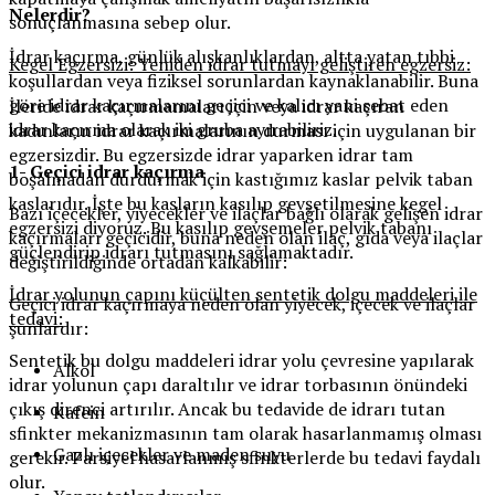
Nelerdir?
sonuçlanmasına sebep olur.
İdrar kaçırma, günlük alışkanlıklardan, altta yatan tıbbi
Kegel Egzersizi: Yeniden idrar tutmayı geliştiren egzersiz:
koşullardan veya fiziksel sorunlardan kaynaklanabilir. Buna
göre idrar kaçırmalarını geçici ve kalıcı yani sebat eden
İleride idrar kaçırmamaları için veya idrar kaçıran
idrar kaçırma olarak iki gruba ayırabiliriz.
kadınların idrar kaçırmalarının durması için uygulanan bir
egzersizdir. Bu egzersizde idrar yaparken idrar tam
1- Geçici idrar kaçırma
boşalmadan durdurmak için kastığımız kaslar pelvik taban
kaslarıdır. İşte bu kasların kasılıp gevşetilmesine kegel
Bazı içecekler, yiyecekler ve ilaçlar bağlı olarak gelişen idrar
egzersizi diyoruz. Bu kasılıp gevşemeler pelvik tabanı
kaçırmaları geçicidir, buna neden olan ilaç, gıda veya ilaçlar
güçlendirip idrarı tutmasını sağlamaktadır.
değiştirildiğinde ortadan kalkabilir:
İdrar yolunun çapını küçülten sentetik dolgu maddeleri ile
Geçici idrar kaçırmaya neden olan yiyecek, içecek ve ilaçlar
tedavi:
şunlardır:
Sentetik bu dolgu maddeleri idrar yolu çevresine yapılarak
Alkol
idrar yolunun çapı daraltılır ve idrar torbasının önündeki
çıkış direnci artırılır. Ancak bu tedavide de idrarı tutan
Kafein
sfinkter mekanizmasının tam olarak hasarlanmamış olması
Gazlı içecekler ve maden suyu
gerekir. Parsiyel hasarlanmış sfinkterlerde bu tedavi faydalı
olur.