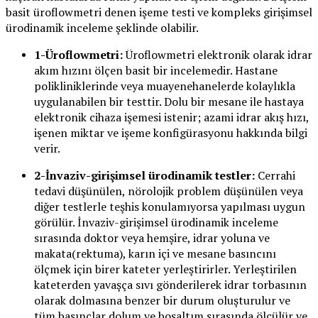
basit üroflowmetri denen işeme testi ve kompleks girişimsel
ürodinamik inceleme şeklinde olabilir.
1-Üroflowmetri:
Üroflowmetri elektronik olarak idrar
akım hızını ölçen basit bir incelemedir. Hastane
polikliniklerinde veya muayenehanelerde kolaylıkla
uygulanabilen bir testtir. Dolu bir mesane ile hastaya
elektronik cihaza işemesi istenir; azami idrar akış hızı,
işenen miktar ve işeme konfigürasyonu hakkında bilgi
verir.
2-İnvaziv-girişimsel ürodinamik testler:
Cerrahi
tedavi düşünülen, nörolojik problem düşünülen veya
diğer testlerle teşhis konulamıyorsa yapılması uygun
görülür. İnvaziv-girişimsel ürodinamik inceleme
sırasında doktor veya hemşire, idrar yoluna ve
makata(rektuma), karın içi ve mesane basıncını
ölçmek için birer kateter yerleştirirler. Yerleştirilen
kateterden yavaşça sıvı gönderilerek idrar torbasının
olarak dolmasına benzer bir durum oluşturulur ve
tüm basınçlar dolum ve boşaltım sırasında ölçülür ve