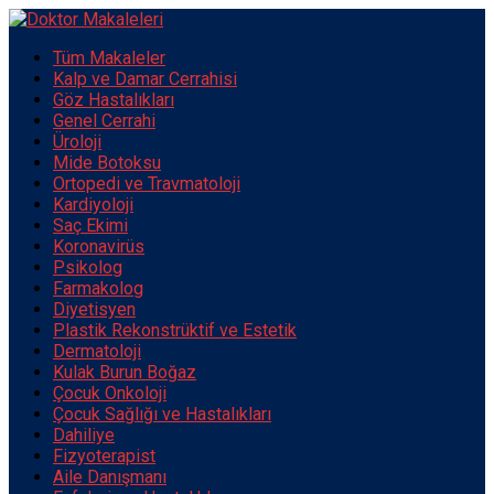
Tüm Makaleler
Kalp ve Damar Cerrahisi
Göz Hastalıkları
Genel Cerrahi
Üroloji
Mide Botoksu
Ortopedi ve Travmatoloji
Kardiyoloji
Saç Ekimi
Koronavirüs
Psikolog
Farmakolog
Diyetisyen
Plastik Rekonstrüktif ve Estetik
Dermatoloji
Kulak Burun Boğaz
Çocuk Onkoloji
Çocuk Sağlığı ve Hastalıkları
Dahiliye
Fizyoterapist
Aile Danışmanı