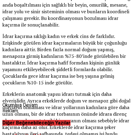
anda boşaltılması için sağlıklı bir beyin, omurilik, mesane,
idrar yolu ve sinir sisteminin olması ve bunların koordineli
çalışması gerekir. Bu koordinasyonun bozulması idrar
kaçırma ile sonuçlanabilir.
İdrar kaçırma sıklığı kadın ve erkek cins de farklıdır.
Erişkinde görülen idrar kaçırmaların büyük bir çoğunluğu
kadınlara aittir. Birden fazla normal doğum yapmış,
menapoza girmiş kadınların %75-80’inde görülebilen bir
hastalıktır. İdrar kaçırma hafif formdan kişinin günlük
yaşamını etkileyebilecek şiddetli formlarda olabilir.
Çocuklarda gece idrar kaçırma ise beş yaşına gelmiş
çocukların %10-15 inde görülür.
Erkeklerin anatomik yapısı idrarı tutmak için daha
elverişlidir. Ayrıca erkeklerde doğum ve menapoz gibi doğal
Okumaya Devam
olayların olmaması ve idrar yollarının kadınlara göre daha
Reklam
uzun olması, bir de idrar torbasının önünde idrara direnç
oluşturacak prostat gibi bir organın olması sebebiyle idrar
Diğer Beğenebileceğin Yazılar
kaçırma daha az olur. Erkeklerde idrar kaçırma şeker
hastalığının ileri safhasında, tedavi olmamış iyi huylu