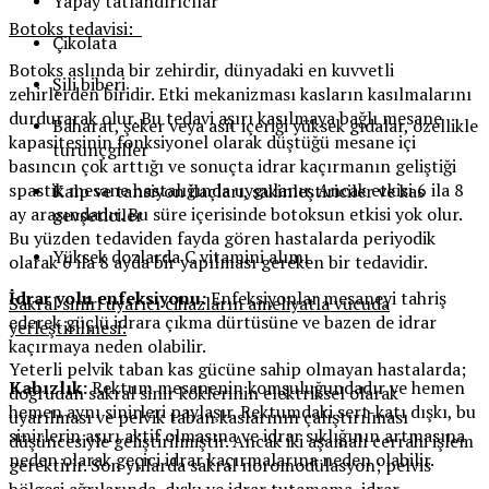
Yapay tatlandırıcılar
Botoks tedavisi:
Çikolata
Botoks aslında bir zehirdir, dünyadaki en kuvvetli
Şili biberi
zehirlerden biridir. Etki mekanizması kasların kasılmalarını
durdurarak olur. Bu tedavi aşırı kasılmaya bağlı mesane
Baharat, şeker veya asit içeriği yüksek gıdalar, özellikle
kapasitesinin fonksiyonel olarak düştüğü mesane içi
turunçgiller
basıncın çok arttığı ve sonuçta idrar kaçırmanın geliştiği
spastik mesane hastalığında uygulanır. Ancak etkisi 6 ila 8
Kalp ve tansiyon ilaçları, sakinleştiriciler ve kas
ay arasındadır. Bu süre içerisinde botoksun etkisi yok olur.
gevşeticiler
Bu yüzden tedaviden fayda gören hastalarda periyodik
Yüksek dozlarda C vitamini alımı
olarak 6 ila 8 ayda bir yapılması gereken bir tedavidir.
İdrar yolu enfeksiyonu:
Enfeksiyonlar mesaneyi tahriş
Sakral siniri uyarıcı cihazların ameliyatla vücuda
ederek güçlü idrara çıkma dürtüsüne ve bazen de idrar
yerleştirilmesi:
kaçırmaya neden olabilir.
Yeterli pelvik taban kas gücüne sahip olmayan hastalarda;
Kabızlık:
Rektum mesanenin komşuluğundadır ve hemen
doğrudan sakral sinir köklerinin elektriksel olarak
hemen aynı sinirleri paylaşır. Rektumdaki sert-katı dışkı, bu
uyarılması ve pelvik taban kaslarının çalıştırılması
sinirlerin aşırı aktif olmasına ve idrar sıklığının artmasına
düşüncesiyle geliştirilmiştir. Ancak iki aşamalı cerrahi işlem
neden olarak geçici idrar kaçırmalarına neden olabilir.
gerektirir. Son yıllarda sakral nöromodülasyon; pelvis
bölgesi ağrılarında, dışkı ve idrar tutamama, idrar