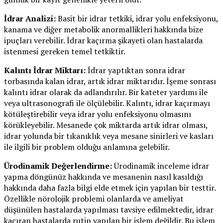
İdrar Analizi:
Basit bir idrar tetkiki, idrar yolu enfeksiyonu,
kanama ve diğer metabolik anormallikleri hakkında bize
ipuçları verebilir. İdrar kaçırma şikayeti olan hastalarda
istenmesi gereken temel tetkiktir.
Kalıntı İdrar Miktarı:
İdrar yaptıktan sonra idrar
torbasında kalan idrar, artık idrar miktarıdır. İşeme sonrası
kalıntı idrar olarak da adlandırılır. Bir kateter yardımı ile
veya ultrasonografi ile ölçülebilir. Kalıntı, idrar kaçırmayı
kötüleştirebilir veya idrar yolu enfeksiyonu olmasını
körükleyebilir. Mesanede çok miktarda artık idrar olması,
idrar yolunda bir tıkanıklık veya mesane sinirleri ve kasları
ile ilgili bir problem olduğu anlamına gelebilir.
Ürodinamik Değerlendirme:
Ürodinamik inceleme idrar
yapma döngünüz hakkında ve mesanenin nasıl kasıldığı
hakkında daha fazla bilgi elde etmek için yapılan bir testtir.
Özellikle nörolojik problemi olanlarda ve ameliyat
düşünülen hastalarda yapılması tavsiye edilmektedir, idrar
kaçıran hastalarda rutin yapılan bir işlem değildir. Bu işlem