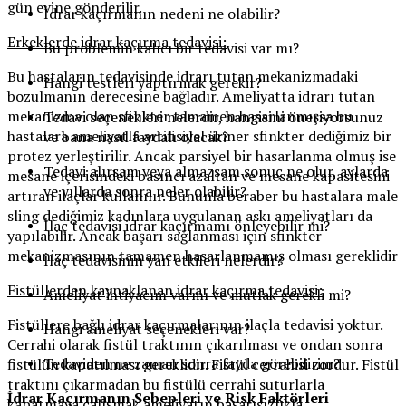
gün evine gönderilir.
İdrar kaçırmanın nedeni ne olabilir?
Erkeklerde idrar kaçırma tedavisi:
Bu problemin kalıcı bir tedavisi var mı?
Bu hastaların tedavisinde idrarı tutan mekanizmadaki
Hangi testleri yaptırmak gerekir?
bozulmanın derecesine bağladır. Ameliyatta idrarı tutan
mekanizma olan sfinkter tamamen hasarlanmışsa bu
Tedavi seçenekleri nelerdir, hangisini öneriyorsunuz
hastalara ameliyatla artifisiyel üriner sfinkter dediğimiz bir
ve bana nasıl faydalı olacak?
protez yerleştirilir. Ancak parsiyel bir hasarlanma olmuş ise
Tedavi alırsam veya almazsam sonuç ne olur, aylarda
mesane içerisindeki basıncı azaltan ve mesane kapasitesini
ve yıllarda sonra neler olabilir?
artıran ilaçlar kullanılır. Bununla beraber bu hastalara male
sling dediğimiz kadınlara uygulanan askı ameliyatları da
İlaç tedavisi idrar kaçırmamı önleyebilir mi?
yapılabilir. Ancak başarı sağlanması için sfinkter
mekanizmasının tamamen hasarlanmamış olması gereklidir
İlaç tedavisinin yan etkileri nelerdir?
Fistüllerden kaynaklanan idrar kaçırma tedavisi:
Ameliyat ihtiyacım varmı ve mutlak gerekli mi?
Fistüllere bağlı idrar kaçırmalarının ilaçla tedavisi yoktur.
Hangi ameliyat seçenekleri var?
Cerrahi olarak fistül traktının çıkarılması ve ondan sonra
Tedaviden ne zaman sonra fayda görebilirim?
fistülün kapatılması gereklidir. Fistül cerrahisi zordur. Fistül
traktını çıkarmadan bu fistülü cerrahi suturlarla
İdrar Kaçırmanın Sebepleri ve Risk Faktörleri
kapatmaya çalışmak ameliyatın başarısızlıkla