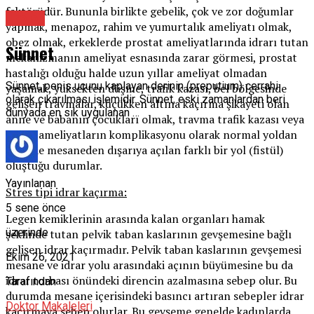
faktörüdür. Bununla birlikte gebelik, çok ve zor doğumlar
Üroloji
yapmak, menapoz, rahim ve yumurtalık ameliyatı olmak,
obez olmak, erkeklerde prostat ameliyatlarında idrarı tutan
Sünnet
mekanizmanın ameliyat esnasında zarar görmesi, prostat
hastalığı olduğu halde uzun yıllar ameliyat olmadan
Sünnet, penis ucunu kaplayan derinin (preputium) cerrahi
yaşamak, yüksekten düşme, trafik kazası, bel bölgesinde
olarak çıkarılması işlemidir. Sünnet, eski zamanlardan beri
gelişen travmalar, küçükken altına kaçırma şikayeti olan
dünyada en sık uygulanan …
anne ve babanın çocukları olmak, travma trafik kazası veya
çeşitli ameliyatların komplikasyonu olarak normal yoldan
değil de mesaneden dışarıya açılan farklı bir yol (fistül)
oluştuğu durumlar.
Yayınlanan
Stres tipi idrar kaçırma:
5 sene önce
Legen kemiklerinin arasında kalan organları hamak
üzerinde
şeklinde tutan pelvik taban kaslarının gevşemesine bağlı
gelişen idrar kaçırmadır. Pelvik taban kaslarının gevşemesi
Ekim 26, 2021
mesane ve idrar yolu arasındaki açının büyümesine bu da
idrar torbası önündeki direncin azalmasına sebep olur. Bu
Tarafından
durumda mesane içerisindeki basıncı artıran sebepler idrar
Doktor Makaleleri
kaçırmaya sebep olurlar. Bu gevşeme genelde kadınlarda