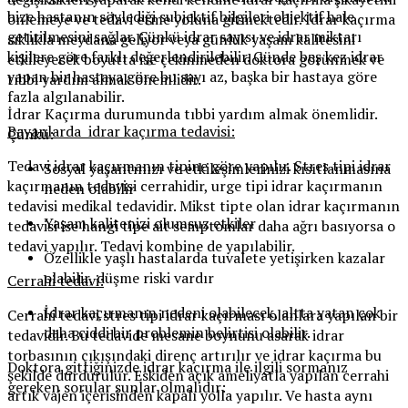
bize hastanın söylediği subjektif bilgileri objektif hale
önlemeye ve tedavi etme yoluna gitmektedir. İdrar kaçırma
getirilmesini sağlar. Çünkü idrar sayısı ve idrar miktarı
sıklıkla meydana geliyor veya günlük yaşam kalitesini
kişilere göre farklı değerlendirilebilir. Günde beş kez idrar
etkileyecek boyutta ise çekinmeden doktora görünmek ve
yapan bir hastaya göre bu sayı az, başka bir hastaya göre
tıbbi yardım almak önemlidir.
fazla algılanabilir.
İdrar Kaçırma durumunda tıbbi yardım almak önemlidir.
Bayanlarda idrar kaçırma tedavisi:
Çünkü:
Tedavi idrar kaçırmanın tipine göre yapılır. Stres tipi idrar
Sosyal yaşantınızı ve etkileşimlerinizi kısıtlanmasına
kaçırmanın tedavisi cerrahidir, urge tipi idrar kaçırmanın
neden olabilir
tedavisi medikal tedavidir. Mikst tipte olan idrar kaçırmanın
Yaşam kalitenizi olumsuz etkiler
tedavisi ise hangi tipe ait semptomlar daha ağrı basıyorsa o
tedavi yapılır. Tedavi kombine de yapılabilir.
Özellikle yaşlı hastalarda tuvalete yetişirken kazalar
olabilir, düşme riski vardır
Cerrahi tedavi:
İdrar kaçırmanın nedeni olabilecek, altta yatan çok
Cerrahi tedavi stres tipi idrar kaçırması olanlara yapılan bir
daha ciddi bir problemin belirtisi olabilir.
tedavidir. Bu tedavide mesane boynunu asarak idrar
torbasının çıkışındaki direnç artırılır ve idrar kaçırma bu
Doktora gittiğinizde idrar kaçırma ile ilgili sormanız
şekilde durdurulur. Eskiden açık ameliyatla yapılan cerrahi
gereken sorular şunlar olmalıdır:
artık vajen içerisinden kapalı yolla yapılır. Ve hasta aynı