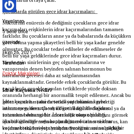
Çocuklarda görülen gece idrar kaçırmaları:
Yayınlanan
Nokturnal enürezis de dediğimiz çocukların gece idrar
kaçırmaları erişkinlerin idrar kaçırmalarından tamamen
5 sene önce
farklıdır. Bu çocukların anne ya da babalarında da küçükken
gece altına yapma şikayetleri belli bir yaşa kadar genelde
üzerinde
olmuştur. Bu çocuklar tedavi edilseler de edilmeseler de
Ekim 26, 2021
belli bir yaşa geldiklerinde gece idrar kaçırmaları durur.
Mesanenin sinirlerinin geç olgunlaşmalarına ve
Tarafından
vazopressin denen beyinden salınan hormonun bu
Doktor Makaleleri
hastalarda geceleri daha az salgılanmasından
kaynaklanmaktadır. Genelde erkek çocuklarda görülür. Bu
çocuklarda genelde yapılan tetkiklerde yüzde doksan
İdrar Kaçırma Nedir?
oranında herhangi bir anormallik tespit edilemez. Ancak bu
İdrar kaçırma – yani mesane kontrolünün kaybı –
gelen çocuk hastalarda tetkik yapılmaması gerektiği
istenmeyen, devamlı veya düzenli aralıklarla idrar
anlamına gelmez. Çocuk ilk getirildiğinde doğumsal ya da
tutamama durumudur. İdrar kaçırmanın şiddeti,
sonradan herhangi bir anormallik olup olmadığını görmek
öksürdüğünüzde veya hapşırdığınızda ara sıra idrar
için bir seferliğe mahsus olmak üzere üriner sistem us, kan
kaçırmaktan, tuvalete yetişemeyeceğiniz ani ve güçlü bir
ve idrar tetkikleri yapılmalıdır. Bunların normal olduğu