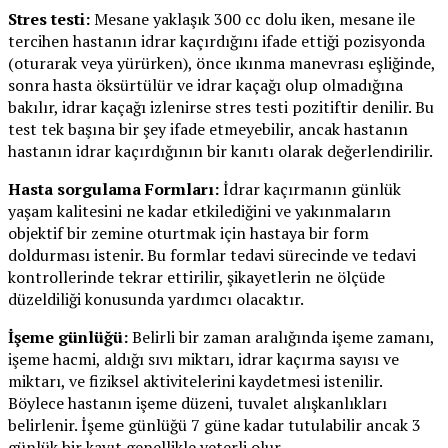
Stres testi:
Mesane yaklaşık 300 cc dolu iken, mesane ile
tercihen hastanın idrar kaçırdığını ifade ettiği pozisyonda
(oturarak veya yürürken), önce ıkınma manevrası eşliğinde,
sonra hasta öksürtülür ve idrar kaçağı olup olmadığına
bakılır, idrar kaçağı izlenirse stres testi pozitiftir denilir. Bu
test tek başına bir şey ifade etmeyebilir, ancak hastanın
hastanın idrar kaçırdığının bir kanıtı olarak değerlendirilir.
Hasta sorgulama Formları:
İdrar kaçırmanın günlük
yaşam kalitesini ne kadar etkilediğini ve yakınmaların
objektif bir zemine oturtmak için hastaya bir form
doldurması istenir. Bu formlar tedavi sürecinde ve tedavi
kontrollerinde tekrar ettirilir, şikayetlerin ne ölçüde
düzeldiliği konusunda yardımcı olacaktır.
İşeme günlüğü:
Belirli bir zaman aralığında işeme zamanı,
işeme hacmi, aldığı sıvı miktarı, idrar kaçırma sayısı ve
miktarı, ve fiziksel aktivitelerini kaydetmesi istenilir.
Böylece hastanın işeme düzeni, tuvalet alışkanlıkları
belirlenir. İşeme günlüğü 7 güne kadar tutulabilir ancak 3
günlük bir kayıt genellikle yeterli olur.