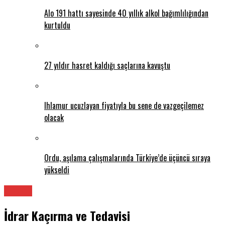
Alo 191 hattı sayesinde 40 yıllık alkol bağımlılığından
kurtuldu
27 yıldır hasret kaldığı saçlarına kavuştu
Ihlamur ucuzlayan fiyatıyla bu sene de vazgeçilemez
olacak
Ordu, aşılama çalışmalarında Türkiye’de üçüncü sıraya
yükseldi
Üroloji
İdrar Kaçırma ve Tedavisi