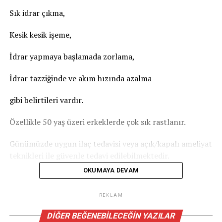
Sık idrar çıkma,
Kesik kesik işeme,
İdrar yapmaya başlamada zorlama,
İdrar tazziğinde ve akım hızında azalma
gibi belirtileri vardır.
Özellikle 50 yaş üzeri erkeklerde çok sık rastlanır.
Günümüzde uygun ilaç tedavisi veya açık/kapalı ameliyat
teknikleri ile güvenle tedavi edilebilmektedir.
OKUMAYA DEVAM
İLGILI KONULAR:
REKLAM
SIRADAKI
Böbrek taşı
DIĞER BEĞENEBILECEĞIN YAZILAR