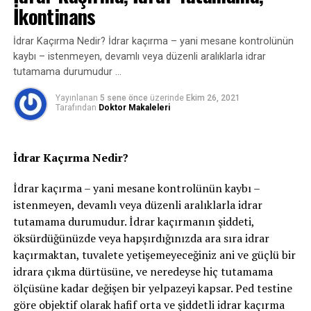
İkontinans
erkeklere kıyasla daha fazla görüldüğünü bildiren
yayınlar mevcuttur.
İdrar Kaçırma Nedir? İdrar kaçırma – yani mesane kontrolünün
kaybı – istenmeyen, devamlı veya düzenli aralıklarla idrar
Sünnetin zamanlaması için farklı görüşler
tutamama durumudur …
bulunmaktadır. Bilimsel açıdan sünnetin ilk 1 yıl içinde
idrar yolu enfeksiyonu riskini 10 kat azalttığı
Yayınlanan
5 sene önce
üzerinde
Ekim 26, 2021
Tarafından
Doktor Makaleleri
gösterilmiştir. Ancak ilk bir yıl içinde, özellikle idrar yolu
enfeksiyon riski azaltılması gereken grup ise anne
karnında yapılan ultrasonlarda böbrek ve/veya
İdrar Kaçırma Nedir?
mesanesinde sorunu olan erkek çocuklardır. Bu çocuklar
dışında yenidoğan sünneti ailenin bir seçimidir. Sigmund
İdrar kaçırma – yani mesane kontrolünün kaybı –
Freud’ a göre çocukların psikososyal gelişim dönemleri
istenmeyen, devamlı veya düzenli aralıklarla idrar
belirli evrelerden oluşur. Bunlar; oral dönem (0-1 yaş),
tutamama durumudur. İdrar kaçırmanın şiddeti,
anal dönem (1-3 yaş), fallik dönem (3-6 yaş), latens
öksürdüğünüzde veya hapşırdığınızda ara sıra idrar
dönem (6-12 yaş) ve genital dönem (12-18 yaş)dir. Bu
kaçırmaktan, tuvalete yetişemeyeceğiniz ani ve güçlü bir
dönemler içinde fallik dönem sünnet zamanlaması
idrara çıkma dürtüsüne, ve neredeyse hiç tutamama
açısından önerilmeyen dönemdir. Fallik dönemde
ölçüsüne kadar değişen bir yelpazeyi kapsar. Ped testine
çocuklar, cinsel kimliklerini keşfetmeye başlar ve kız-
göre objektif olarak hafif orta ve şiddetli idrar kaçırma