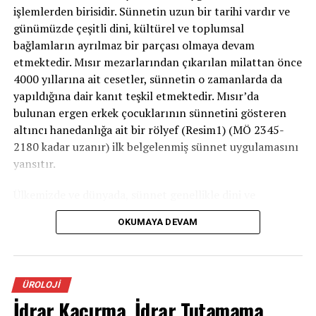
işlemlerden birisidir. Sünnetin uzun bir tarihi vardır ve
günümüzde çeşitli dini, kültürel ve toplumsal
bağlamların ayrılmaz bir parçası olmaya devam
etmektedir. Mısır mezarlarından çıkarılan milattan önce
4000 yıllarına ait cesetler, sünnetin o zamanlarda da
yapıldığına dair kanıt teşkil etmektedir. Mısır’da
bulunan ergen erkek çocuklarının sünnetini gösteren
altıncı hanedanlığa ait bir rölyef (Resim1) (MÖ 2345-
2180 kadar uzanır) ilk belgelenmiş sünnet uygulamasını
yansıtır.
Ülkemizde ve dünyada, sünnet genellikle dini ve
geleneksel nedenlerle uygulanır. Ancak bazı tıbbi
OKUMAYA DEVAM
zorunluluklar veya koruyucu amaçlarla gerçekleştirilen
sünnet işlemleri de vardır. Prosedür ayrıca kişisel hijyen
veya koruyucu sağlık bakımının bir parçasıdır. Sünnetin
cinsel yolla bulaşan hastalıklara karşı koruyucu
ÜROLOJI
olduğunu bildiren çalışmaların yanısıra, penis
İdrar Kaçırma, İdrar Tutamama,
kanserinin sünnet olmayan erkeklerde sünnet olan