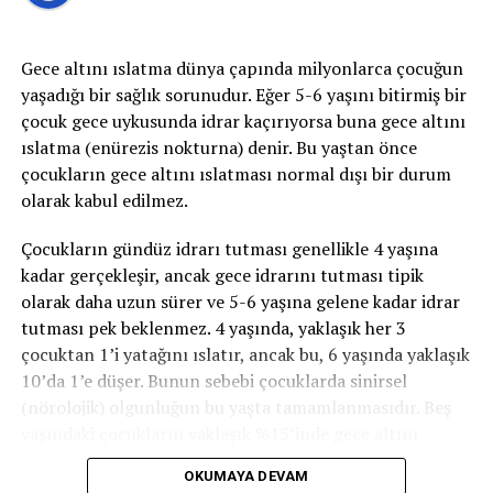
2-Sıkışma tipi idrar kaçırma:
Sıkışma tipi idrar
kaçırma ani-acil idrara çıkma ihtiyacı ile birlikte tuvalete
yetişememe veya idrarı geciktirememe durumudur ve
Gece altını ıslatma dünya çapında milyonlarca çocuğun
idrar bu esnada kaçar. İdrar kaçağı bir damla ila idrarın
yaşadığı bir sağlık sorunudur. Eğer 5-6 yaşını bitirmiş bir
tamamını kaçırma derecesinde olabilir. gece idrara
çocuk gece uykusunda idrar kaçırıyorsa buna gece altını
kalkma ihtiyacı belirgindir. Bu tip idrar kaçırma,
ıslatma (enürezis nokturna) denir. Bu yaştan önce
enfeksiyon gibi basit problemden; nörolojik bozukluk
çocukların gece altını ıslatması normal dışı bir durum
veya diyabet gibi daha ciddi durumlardan
olarak kabul edilmez.
kaynaklanabilir.
Çocukların gündüz idrarı tutması genellikle 4 yaşına
3- Taşma inkontinansı:
Tamamen boşalmayan bir
kadar gerçekleşir, ancak gece idrarını tutması tipik
mesaneden kapasite dolduktan sonra damla damla
olarak daha uzun sürer ve 5-6 yaşına gelene kadar idrar
sürekli idrar kaçırmayı ifade eder.
tutması pek beklenmez. 4 yaşında, yaklaşık her 3
çocuktan 1’i yatağını ıslatır, ancak bu, 6 yaşında yaklaşık
4- Fonksiyonel inkontinans:
Fiziksel veya zihinsel bir
10’da 1’e düşer. Bunun sebebi çocuklarda sinirsel
bozukluk nedeniyle, tuvalete zamanında gitmeyi
(nörolojik) olgunluğun bu yaşta tamamlanmasıdır. Beş
engelleyen durumlar söz konusudur. Eklem hastalıkları,
yaşındaki çocukların yaklaşık %15’inde gece altını
felç, sinir sistemi hastalıkları gibi kişinin lavaboya
ıslatma mevcuttur. Her yıl yaklaşık %15 azalarak 15
zamanında yetişmesini engelleyen fiziksel veya ruhsal
OKUMAYA DEVAM
yaşında yaklaşık %1’e düşer.