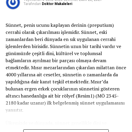
alışkanlığı ile hareketsiz yaşam tarzı oluşturmaktadır.
Tarafından
Doktor Makaleleri
Sağlıksız beslenme ve hareketsiz yaşam tarzına bağlı
olarak oluşan insülin direnci, kadınlık hormonu olan
östrojenin koruyucu etkisini ortadan kaldırarak,
Sünnet, penis ucunu kaplayan derinin (preputium)
kadınlarda taş oluşumuna yatkınlığa neden olmaktadır.
cerrahi olarak çıkarılması işlemidir. Sünnet, eski
1950’li yıllarda erkeklerde taş hastalığı kadınlardan 7
zamanlardan beri dünyada en sık uygulanan cerrahi
kat daha fazla görülürken, günümüzde bu oranın 1.5
işlemlerden birisidir. Sünnetin uzun bir tarihi vardır ve
kata kadar düştüğü tespit edilmektedir.
günümüzde çeşitli dini, kültürel ve toplumsal
bağlamların ayrılmaz bir parçası olmaya devam
Taş Hastalığı Olan Kişiler Nasıl Beslenmeli?
etmektedir. Mısır mezarlarından çıkarılan milattan önce
4000 yıllarına ait cesetler, sünnetin o zamanlarda da
İdrar asit-baz dengesini bozan gazlı-gazsız içeceklerden
yapıldığına dair kanıt teşkil etmektedir. Mısır’da
uzak durulmalıdır. Kalsiyum kaynağı olan süt ve yoğurt,
bulunan ergen erkek çocuklarının sünnetini gösteren
peynir gibi süt ürünlerinin makul ölçülerde tüketilmelisi
altıncı hanedanlığa ait bir rölyef (Resim1) (MÖ 2345-
gerekir. Hiç tüketilmemesi de taş oluşum riskini
2180 kadar uzanır) ilk belgelenmiş sünnet uygulamasını
artırmaktadır. Yüksek oksalat içeren sebze, pancar, soya,
yansıtır.
siyah çay, çikolata, kakao, kuru incir, karabiber, fındık,
ıspanak, çilek, böğürtlen gibi besinleri de aşırı değil
Ülkemizde ve dünyada, sünnet genellikle dini ve
makul düzeyde tüketmek ve tercihen kalsiyumdan
geleneksel nedenlerle uygulanır. Ancak bazı tıbbi