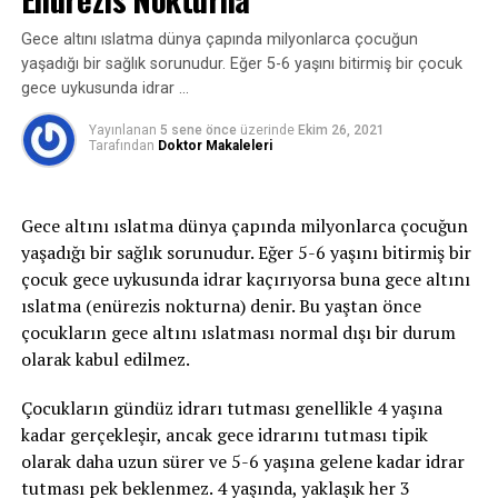
sterilizasyon koşullarının sağlandığı uygun
veya ağır bişey kaldırma gibi stres ve efor durumların
Kendiliğinden rahatça düşebilecek 3 milim ve altındaki
malzemelerle yapılması gerekmektedir.
oluşan idrar kaçırmayı ifade eder. Bu zorlamalar
Gece altını ıslatma dünya çapında milyonlarca çocuğun
büyüklüklere kadar parçalıyoruz. Bazı hastalara
sırasında mesane içindeki basınç artar, idrar tutmayı
yaşadığı bir sağlık sorunudur. Eğer 5-6 yaşını bitirmiş bir çocuk
ameliyatın durumuna ve taşın büyüklüğüne bağlı olarak
sağlayan kaslar ve mekanizmalar bu basınca karşı
gece uykusunda idrar …
stent konulabilir. Ertesi gün hasta taburcu olup normal
koyamaz ve idrar kaçırma oluşur.
hayatına dönüyor.
Yayınlanan
5 sene önce
üzerinde
Ekim 26, 2021
Tarafından
Doktor Makaleleri
2-Sıkışma tipi idrar kaçırma:
Sıkışma tipi idrar
kaçırma ani-acil idrara çıkma ihtiyacı ile birlikte tuvalete
İLGILI KONULAR:
BESLENME
IDRAR
NEDEN
SIK
TAŞ
yetişememe veya idrarı geciktirememe durumudur ve
Gece altını ıslatma dünya çapında milyonlarca çocuğun
idrar bu esnada kaçar. İdrar kaçağı bir damla ila idrarın
yaşadığı bir sağlık sorunudur. Eğer 5-6 yaşını bitirmiş bir
SIRADAKI
tamamını kaçırma derecesinde olabilir. gece idrara
İdrarda Kanama, Kanlı İdrar Yapma (Hematüri)
çocuk gece uykusunda idrar kaçırıyorsa buna gece altını
kalkma ihtiyacı belirgindir. Bu tip idrar kaçırma,
ıslatma (enürezis nokturna) denir. Bu yaştan önce
KAÇIRMAYIN
enfeksiyon gibi basit problemden; nörolojik bozukluk
Prostat Kanseri
çocukların gece altını ıslatması normal dışı bir durum
veya diyabet gibi daha ciddi durumlardan
olarak kabul edilmez.
kaynaklanabilir.
Çocukların gündüz idrarı tutması genellikle 4 yaşına
3- Taşma inkontinansı:
Tamamen boşalmayan bir
kadar gerçekleşir, ancak gece idrarını tutması tipik
mesaneden kapasite dolduktan sonra damla damla
olarak daha uzun sürer ve 5-6 yaşına gelene kadar idrar
sürekli idrar kaçırmayı ifade eder.
tutması pek beklenmez. 4 yaşında, yaklaşık her 3