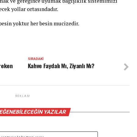
mak ve gereğince uyumak bağışıklık sistemimizi
cek yollar ortasındadır.
esin yoktur her besin mucizedir.
SIRADAKI
reken
Kahve Faydalı Mı, Ziyanlı Mı?
REKLAM
BEĞENEBILECEĞIN YAZILAR