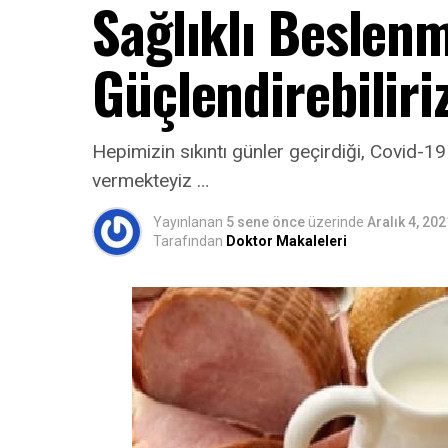
Sağlıklı Beslenm
Güçlendirebiliri
Hepimizin sıkıntı günler geçirdiği, Covid-1
vermekteyiz …
Yayınlanan
5 sene önce
üzerinde
Aralık 4, 202
Tarafından
Doktor Makaleleri