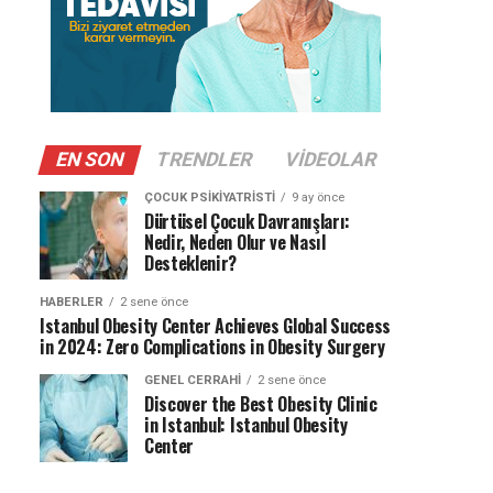
EN SON
TRENDLER
VIDEOLAR
ÇOCUK PSIKIYATRISTI
9 ay önce
Dürtüsel Çocuk Davranışları:
Nedir, Neden Olur ve Nasıl
Desteklenir?
HABERLER
2 sene önce
Istanbul Obesity Center Achieves Global Success
in 2024: Zero Complications in Obesity Surgery
GENEL CERRAHI
2 sene önce
Discover the Best Obesity Clinic
in Istanbul: Istanbul Obesity
Center