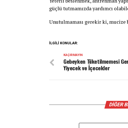
Yeterli beslenmek, antrenman yap
güçlü tutmamızda yardımcı olabile
Unutulmaması gerekir ki, mucize b
İLGILI KONULAR:
KAÇIRMAYIN
Gebeyken Tüketilmemesi Ge
Yiyecek ve İçecekler
DIĞER 