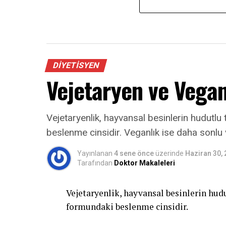
DIYETISYEN
Vejetaryen ve Vega
Vejetaryenlik, hayvansal besinlerin hudutlu
beslenme cinsidir. Veganlık ise daha sonlu
Yayınlanan
4 sene önce
üzerinde
Haziran 30,
Tarafından
Doktor Makaleleri
Vejetaryenlik, hayvansal besinlerin hu
formundaki beslenme cinsidir.