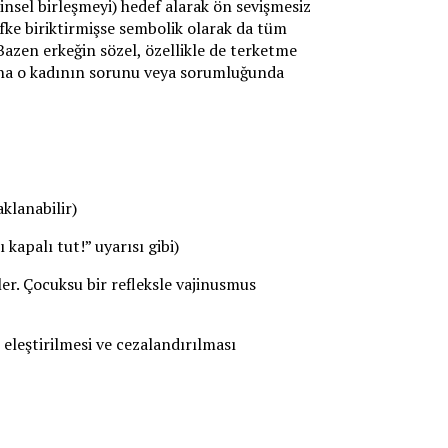
(cinsel birleşmeyi) hedef alarak ön sevişmesiz
öfke biriktirmişse sembolik olarak da tüm
Bazen erkeğin sözel, özellikle de terketme
şına o kadının sorunu veya sorumluğunda
klanabilir)
kapalı tut!” uyarısı gibi)
ler. Çocuksu bir refleksle vajinusmus
eleştirilmesi ve cezalandırılması