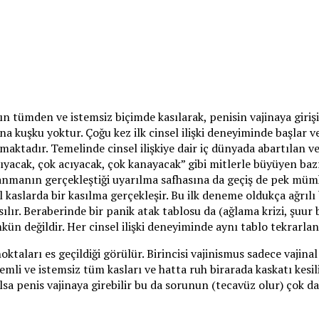
nın tümden ve istemsiz biçimde kasılarak, penisin vajinaya girişi
ına kuşku yoktur. Çoğu kez ilk cinsel ilişki deneyiminde başlar
almaktadır. Temelinde cinsel ilişkiye dair iç dünyada abartılan
rıyacak, çok acıyacak, çok kanayacak” gibi mitlerle büyüyen baz
a ıslanmanın gerçekleştiği uyarılma safhasına da geçiş de pek 
nal kaslarda bir kasılma gerçekleşir. Bu ilk deneme oldukça ağrıl
ır. Beraberinde bir panik atak tablosu da (ağlama krizi, şuur bu
ün değildir. Her cinsel ilişki deneyiminde aynı tablo tekrarlan
aları es geçildiği görülür. Birincisi vajinismus sadece vajinal
li ve istemsiz tüm kasları ve hatta ruh birarada kaskatı kesili
lsa penis vajinaya girebilir bu da sorunun (tecavüz olur) çok d