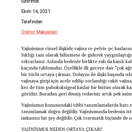
üzerinde
Ekim 14, 2021
Tarafından
Doktor Makaleleri
Vajinismus cinsel ilişkide vajina ve pelvis-pc kasları
Sıklığı tam olarak bilinmese de giderek yaygınlaştığ
tekrarlanır. Aslında bedenle birlikte ruh da kasılı k
kaçında tablosudur. Özellikle ilk geceye dair “çok ağ
bir türlü ortaya çıkmaz. Dolayısı ile ilişki başınd
vajinaya girişi için acele edilip zorlandığı vakit vaji
kez de tüm pubokoksigeal kaslar bir bütün olarak kasıl
görülür. Buradan geri dönüş tedavisiz artık pek mümk
Vajinismus konusundaki tıbbi tanımlamalarda bazı nokt
tanımlamak doğru değildir. Vajinismusda bedenin istem
imkansız bir şey değildir. Çok travmatik biçimde de o
VAJİNİSMUS NEDEN ORTAYA ÇIKAR?