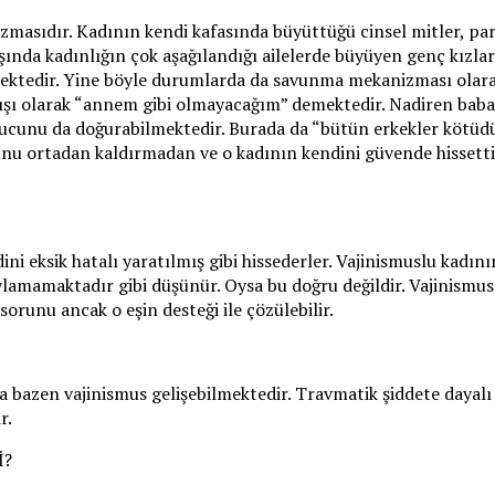
izmasıdır. Kadının kendi kafasında büyüttüğü cinsel mitler, p
nda kadınlığın çok aşağılandığı ailelerde büyüyen genç kızlard
lmektedir. Yine böyle durumlarda da savunma mekanizması olara
dışı olarak “annem gibi olmayacağım” demektedir. Nadiren babaya
nucunu da doğurabilmektedir. Burada da “bütün erkekler kötüdür
unu ortadan kaldırmadan ve o kadının kendini güvende hissetti
i eksik hatalı yaratılmış gibi hissederler. Vajinismuslu kadının
ylamamaktadır gibi düşünür. Oysa bu doğru değildir. Vajinismu
orunu ancak o eşin desteği ile çözülebilir.
 da bazen vajinismus gelişebilmektedir. Travmatik şiddete dayalı
r.
İ?