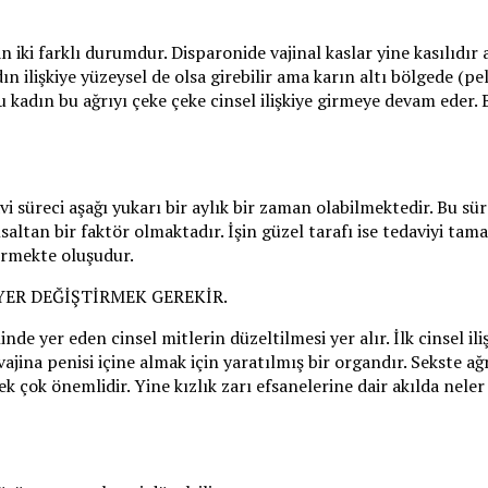
n iki farklı durumdur. Disparonide vajinal kaslar yine kasılıdır
 ilişkiye yüzeysel de olsa girebilir ama karın altı bölgede (pelv
ı çoğu kadın bu ağrıyı çeke çeke cinsel ilişkiye girmeye devam ed
 süreci aşağı yukarı bir aylık bir zaman olabilmektedir. Bu sür
altan bir faktör olmaktadır. İşin güzel tarafı ise tedaviyi tam
ürmekte oluşudur.
YER DEĞİŞTİRMEK GEREKİR.
de yer eden cinsel mitlerin düzeltilmesi yer alır. İlk cinsel ili
vajina penisi içine almak için yaratılmış bir organdır. Sekste ağ
ek çok önemlidir. Yine kızlık zarı efsanelerine dair akılda nele