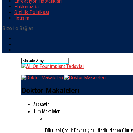
Enfeksiyon Hastalıkları
Hakkımızda
Gizlilik Politikası
İletişim
Bize ile Bağlan
Doktor Makaleleri
Anasayfa
Tüm Makaleler
Dürtüsel Çocuk Davranışları: Nedir, Neden Olur 