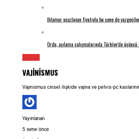
Ihlamur ucuzlayan fiyatıyla bu sene de vazgeçil
Ordu, aşılama çalışmalarında Türkiye’de üçüncü 
Üroloji
VAJİNİSMUS
Vajinismus cinsel ilişkide vajina ve pelvis-pc kasların
Yayınlanan
5 sene önce