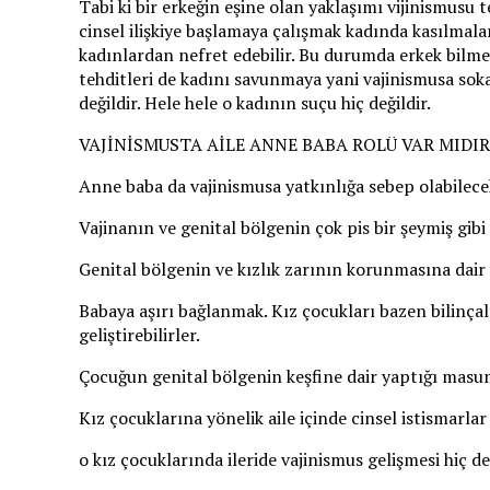
Tabi ki bir erkeğin eşine olan yaklaşımı vijinismusu t
cinsel ilişkiye başlamaya çalışmak kadında kasılmala
kadınlardan nefret edebilir. Bu durumda erkek bilmey
tehditleri de kadını savunmaya yani vajinismusa sok
değildir. Hele hele o kadının suçu hiç değildir.
VAJİNİSMUSTA AİLE ANNE BABA ROLÜ VAR MIDIR
Anne baba da vajinismusa yatkınlığa sebep olabilecek
Vajinanın ve genital bölgenin çok pis bir şeymiş gib
Genital bölgenin ve kızlık zarının korunmasına dair a
Babaya aşırı bağlanmak. Kız çocukları bazen bilinçalt
geliştirebilirler.
Çocuğun genital bölgenin keşfine dair yaptığı masum
Kız çocuklarına yönelik aile içinde cinsel istismarlar
o kız çocuklarında ileride vajinismus gelişmesi hiç de