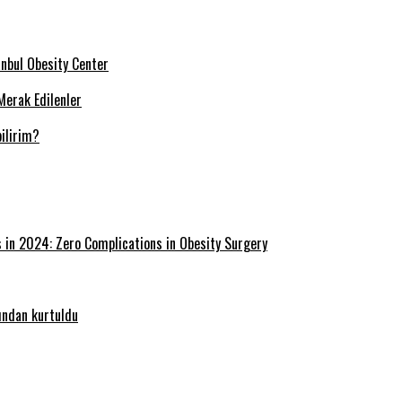
tanbul Obesity Center
Merak Edilenler
ilirim?
s in 2024: Zero Complications in Obesity Surgery
ğından kurtuldu