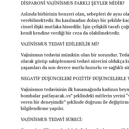
DİSPARONİ VAJİNİSMUS FARKLI ŞEYLER MİDİR?
Aslında birbirinin benzeri olan, sebepleri de aynı ola
verebilmektedir. Bu kasılmadan dolayı bir şekilde kadın
cinsel ilişki mutlaka hissedilir. İşin çelişkili taraf
kendi kendine verdiği bir ceza da olabilmektedir.
VAJİNİSMUS TEDAVİ EDİLEBİLİR Mİ?
Vajinismus tedavisi mümkün olan bir sorundur. Tedavi
olarak görüp sahiplenmesi tedavi sürecini oldukça kıs
yaşamları da son derece mutlu huzurlu ve sağlıklı s
NEGATİF DÜŞÜNCELERİ POZİTİF DÜŞÜNCELERLE 
Vajinismus tedavisinin ilk basamağında kadının beynin
bombalar patlayacak..vs” şeklindeki mitlerin yerini “
veren bir deneyimdir” şeklinde doğrusu ile değiştirm
bilgilendirme yapılır.
VAJİNİSMUS TEDAVİ SÜRECİ: