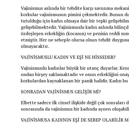
Vajinismus aslında bir tehdite karşı savunma mekan
korkular vajinismusun pimini çekmektedir. Bunun dışı
tutulduğu için kadın olmaya dair bir tepki gelişebi
gelişebilmektedir. Vajinismuslu kadın aslında bilinç
özdeşleşen erkekliğin (kocanın) ve penisin reddi so
etmiştir. Her ne sebeple olursa olsun tehdit duygus
olmayacaktır.
VAJİNİSMUSLU KADIN VE EŞİ NE HİSSEDER?
Vajinismuslu kadınlar büyük bir utanç duyarlar. Kendin
ondan birşey saklamaktadır ve onun erkekliğini ona
korkulardan kaynaklanan bir panik halidir. Kadın bu s
SONRADAN VAJİNİSMUS GELİŞİR Mİ?
Elbette sadece ilk cinsel ilişkide değil çok sonraları
sonrasında da vajinismus bir kadında aynen oluşabili
VAJİNİSMUSA KADININ EŞİ DE SEBEP OLABİLİR M