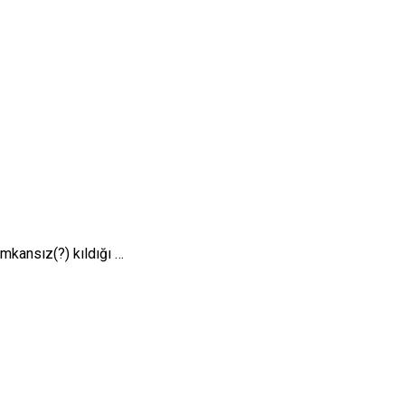
imkansız(?) kıldığı …