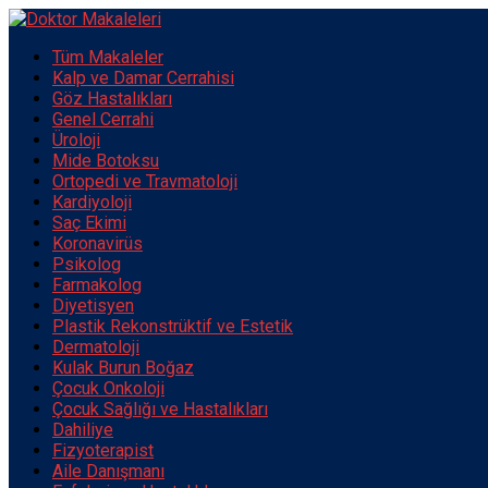
Tüm Makaleler
Kalp ve Damar Cerrahisi
Göz Hastalıkları
Genel Cerrahi
Üroloji
Mide Botoksu
Ortopedi ve Travmatoloji
Kardiyoloji
Saç Ekimi
Koronavirüs
Psikolog
Farmakolog
Diyetisyen
Plastik Rekonstrüktif ve Estetik
Dermatoloji
Kulak Burun Boğaz
Çocuk Onkoloji
Çocuk Sağlığı ve Hastalıkları
Dahiliye
Fizyoterapist
Aile Danışmanı