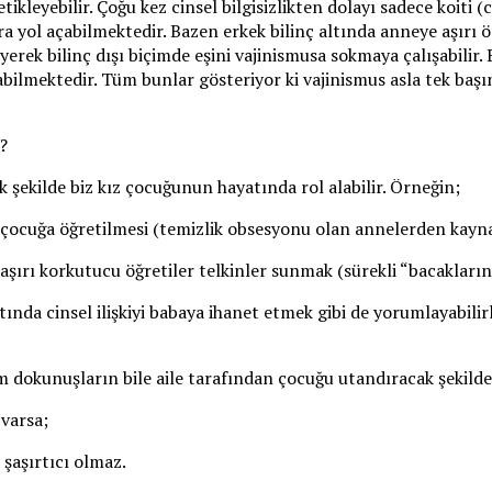
etikleyebilir. Çoğu kez cinsel bilgisizlikten dolayı sadece koiti 
ra yol açabilmektedir. Bazen erkek bilinç altında anneye aşırı 
erek bilinç dışı biçimde eşini vajinismusa sokmaya çalışabilir. 
abilmektedir. Tüm bunlar gösteriyor ki vajinismus asla tek ba
?
 şekilde biz kız çocuğunun hayatında rol alabilir. Örneğin;
i çocuğa öğretilmesi (temizlik obsesyonu olan annelerden kayna
şırı korkutucu öğretiler telkinler sunmak (sürekli “bacaklarını 
ında cinsel ilişkiyi babaya ihanet etmek gibi de yorumlayabilir
 dokunuşların bile aile tarafından çocuğu utandıracak şekilde 
 varsa;
 şaşırtıcı olmaz.