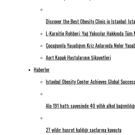
Discover the Best Obesity Clinic in Istanbul: Is
L-Karnitin Rehberi: Yağ Yakıcılar Hakkında Tüm 
Çocuğumla Yaşadığım Kriz Anlarında Neler Yapab
Aort Kapak Hastalarının Şikayetleri
Haberler
Istanbul Obesity Center Achieves Global Succes
Alo 191 hattı sayesinde 40 yıllık alkol bağımlılı
27 yıldır hasret kaldığı saçlarına kavuştu