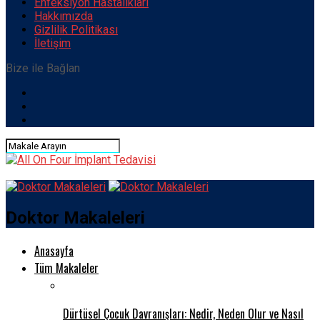
Enfeksiyon Hastalıkları
Hakkımızda
Gizlilik Politikası
İletişim
Bize ile Bağlan
Doktor Makaleleri
Anasayfa
Tüm Makaleler
Dürtüsel Çocuk Davranışları: Nedir, Neden Olur ve Nasıl