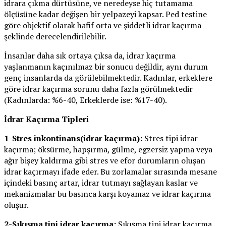
idrara çıkma dürtüsüne, ve neredeyse hiç tutamama
ölçüsüne kadar değişen bir yelpazeyi kapsar. Ped testine
göre objektif olarak hafif orta ve şiddetli idrar kaçırma
şeklinde derecelendirilebilir.
İnsanlar daha sık ortaya çıksa da, idrar kaçırma
yaşlanmanın kaçınılmaz bir sonucu değildir, aynı durum
genç insanlarda da görülebilmektedir. Kadınlar, erkeklere
göre idrar kaçırma sorunu daha fazla görülmektedir
(Kadınlarda: %6-40, Erkeklerde ise: %17-40).
İdrar Kaçırma Tipleri
1-Stres inkontinans(idrar kaçırma):
Stres tipi idrar
kaçırma; öksürme, hapşırma, gülme, egzersiz yapma veya
ağır bişey kaldırma gibi stres ve efor durumların oluşan
idrar kaçırmayı ifade eder. Bu zorlamalar sırasında mesane
içindeki basınç artar, idrar tutmayı sağlayan kaslar ve
mekanizmalar bu basınca karşı koyamaz ve idrar kaçırma
oluşur.
2-Sıkışma tipi idrar kaçırma:
Sıkışma tipi idrar kaçırma