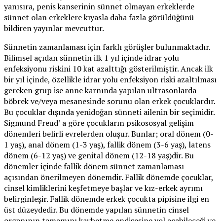
yanısıra, penis kanserinin sünnet olmayan erkeklerde
sünnet olan erkeklere kıyasla daha fazla görüldüğünü
bildiren yayınlar mevcuttur.
Sünnetin zamanlaması için farklı görüşler bulunmaktadır.
Bilimsel açıdan sünnetin ilk 1 yıl içinde idrar yolu
enfeksiyonu riskini 10 kat azalttığı gösterilmiştir. Ancak ilk
bir yıl içinde, özellikle idrar yolu enfeksiyon riski azaltılması
gereken grup ise anne karnında yapılan ultrasonlarda
böbrek ve/veya mesanesinde sorunu olan erkek çocuklardır.
Bu çocuklar dışında yenidoğan sünneti ailenin bir seçimidir.
Sigmund Freud’ a göre çocukların psikososyal gelişim
dönemleri belirli evrelerden oluşur. Bunlar; oral dönem (0-
1 yaş), anal dönem (1-3 yaş), fallik dönem (3-6 yaş), latens
dönem (6-12 yaş) ve genital dönem (12-18 yaş)dir. Bu
dönemler içinde fallik dönem sünnet zamanlaması
açısından önerilmeyen dönemdir. Fallik dönemde çocuklar,
cinsel kimliklerini keşfetmeye başlar ve kız-erkek ayrımı
belirginleşir. Fallik dönemde erkek çocukta pipisine ilgi en
üst düzeydedir. Bu dönemde yapılan sünnetin cinsel
organının tamamını kaybetme endişesine yol açabileceği ve