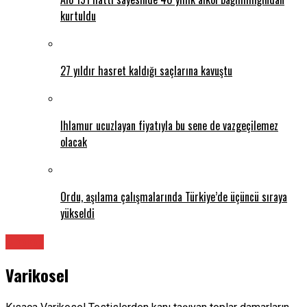
kurtuldu
27 yıldır hasret kaldığı saçlarına kavuştu
Ihlamur ucuzlayan fiyatıyla bu sene de vazgeçilemez
olacak
Ordu, aşılama çalışmalarında Türkiye’de üçüncü sıraya
yükseldi
Üroloji
Varikosel