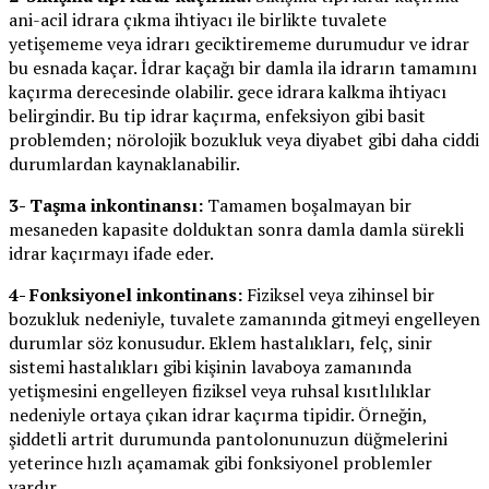
ani-acil idrara çıkma ihtiyacı ile birlikte tuvalete
yetişememe veya idrarı geciktirememe durumudur ve idrar
bu esnada kaçar. İdrar kaçağı bir damla ila idrarın tamamını
kaçırma derecesinde olabilir. gece idrara kalkma ihtiyacı
belirgindir. Bu tip idrar kaçırma, enfeksiyon gibi basit
problemden; nörolojik bozukluk veya diyabet gibi daha ciddi
durumlardan kaynaklanabilir.
3- Taşma inkontinansı:
Tamamen boşalmayan bir
mesaneden kapasite dolduktan sonra damla damla sürekli
idrar kaçırmayı ifade eder.
4- Fonksiyonel inkontinans:
Fiziksel veya zihinsel bir
bozukluk nedeniyle, tuvalete zamanında gitmeyi engelleyen
durumlar söz konusudur. Eklem hastalıkları, felç, sinir
sistemi hastalıkları gibi kişinin lavaboya zamanında
yetişmesini engelleyen fiziksel veya ruhsal kısıtlılıklar
nedeniyle ortaya çıkan idrar kaçırma tipidir. Örneğin,
şiddetli artrit durumunda pantolonunuzun düğmelerini
yeterince hızlı açamamak gibi fonksiyonel problemler
vardır.