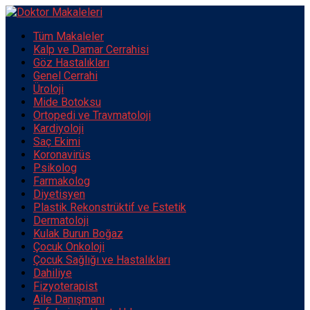
Tüm Makaleler
Kalp ve Damar Cerrahisi
Göz Hastalıkları
Genel Cerrahi
Üroloji
Mide Botoksu
Ortopedi ve Travmatoloji
Kardiyoloji
Saç Ekimi
Koronavirüs
Psikolog
Farmakolog
Diyetisyen
Plastik Rekonstrüktif ve Estetik
Dermatoloji
Kulak Burun Boğaz
Çocuk Onkoloji
Çocuk Sağlığı ve Hastalıkları
Dahiliye
Fizyoterapist
Aile Danışmanı