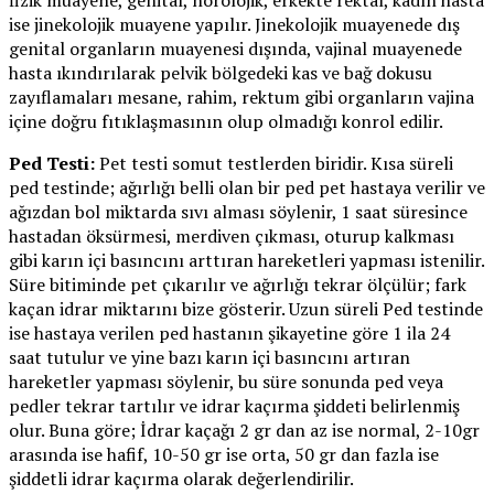
fizik muayene, genital, nörolojik, erkekte rektal, kadın hasta
ise jinekolojik muayene yapılır. Jinekolojik muayenede dış
genital organların muayenesi dışında, vajinal muayenede
hasta ıkındırılarak pelvik bölgedeki kas ve bağ dokusu
zayıflamaları mesane, rahim, rektum gibi organların vajina
içine doğru fıtıklaşmasının olup olmadığı konrol edilir.
Ped Testi:
Pet testi somut testlerden biridir. Kısa süreli
ped testinde; ağırlığı belli olan bir ped pet hastaya verilir ve
ağızdan bol miktarda sıvı alması söylenir, 1 saat süresince
hastadan öksürmesi, merdiven çıkması, oturup kalkması
gibi karın içi basıncını arttıran hareketleri yapması istenilir.
Süre bitiminde pet çıkarılır ve ağırlığı tekrar ölçülür; fark
kaçan idrar miktarını bize gösterir. Uzun süreli Ped testinde
ise hastaya verilen ped hastanın şikayetine göre 1 ila 24
saat tutulur ve yine bazı karın içi basıncını artıran
hareketler yapması söylenir, bu süre sonunda ped veya
pedler tekrar tartılır ve idrar kaçırma şiddeti belirlenmiş
olur. Buna göre; İdrar kaçağı 2 gr dan az ise normal, 2-10gr
arasında ise hafif, 10-50 gr ise orta, 50 gr dan fazla ise
şiddetli idrar kaçırma olarak değerlendirilir.