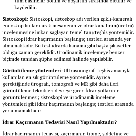
tüm basınçlar dolum ve boşaltım sırasında ölçülür ve
kaydedilir.
Sistoskopi:
Sistoskopi, sistoskop adı verilen ışıklı-kameralı
endoskop kullanılarak mesanenin ve idrar kanalının(üretra)
incelenmesine imkan sağlayan temel tanı/teşhis yöntemidir.
Sistoskopi idrar kaçırmanın başlangıç testleri arasında yer
almamaktadır. Bu test idrarda kanama gibi başka şikayetler
olduğu zaman gereklidir. Ürodinamik incelemeye benzer
biçimde tanıdan şüphe edilmesi halinde yapılabilir.
Görüntüleme yöntemleri:
Ultrasonografi teşhis amacıyla
kullanılan en sık görüntüleme yöntemidir. Ayrıca
gerektiğinde ürografi, tomografi ve MR gibi daha ileri
görüntüleme teknikleri devreye girer. İdrar yollarının
görüntülenmesi; sistoskopi ve ürodinamik inceleme
yöntemleri gibi idrar kaçırmanın başlangıç testleri arasında
yer almamaktadır.
İdrar Kaçırmanın Tedavisi Nasıl Yapılmaktadır?
İdrar kaçırmanın tedavisi, kaçırmanın tipine, şiddetine ve