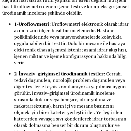
kaçıran hastalarda rutin yapılan bir işlem değildir. Bu işlem
basit üroflowmetri denen işeme testi ve kompleks girişimsel
ürodinamik inceleme şeklinde olabilir.
1-Üroflowmetri:
Üroflowmetri elektronik olarak idrar
akım hızını ölçen basit bir incelemedir. Hastane
polikliniklerinde veya muayenehanelerde kolaylıkla
uygulanabilen bir testtir. Dolu bir mesane ile hastaya
elektronik cihaza işemesi istenir; azami idrar akış hızı,
işenen miktar ve işeme konfigürasyonu hakkında bilgi
verir.
2-İnvaziv-girişimsel ürodinamik testler:
Cerrahi
tedavi düşünülen, nörolojik problem düşünülen veya
diğer testlerle teşhis konulamıyorsa yapılması uygun
görülür. İnvaziv-girişimsel ürodinamik inceleme
sırasında doktor veya hemşire, idrar yoluna ve
makata(rektuma), karın içi ve mesane basıncını
ölçmek için birer kateter yerleştirirler. Yerleştirilen
kateterden yavaşça sıvı gönderilerek idrar torbasının
olarak dolmasına benzer bir durum oluşturulur ve