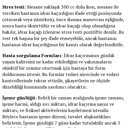
Stres testi:
Mesane yaklaşık 300 cc dolu iken, mesane ile
tercihen hastanın idrar kaçırdığını ifade ettiği pozisyonda
(oturarak veya yürürken), önce ıkınma manevrası eşliğinde,
sonra hasta öksürtülür ve idrar kaçağı olup olmadığına
bakılır, idrar kaçağı izlenirse stres testi pozitiftir denilir. Bu
test tek başına bir şey ifade etmeyebilir, ancak hastanın
hastanın idrar kaçırdığının bir kanıtı olarak değerlendirilir.
Hasta sorgulama Formları:
İdrar kaçırmanın günlük
yaşam kalitesini ne kadar etkilediğini ve yakınmaların
objektif bir zemine oturtmak için hastaya bir form
doldurması istenir. Bu formlar tedavi sürecinde ve tedavi
kontrollerinde tekrar ettirilir, şikayetlerin ne ölçüde
düzeldiliği konusunda yardımcı olacaktır.
İşeme günlüğü:
Belirli bir zaman aralığında işeme zamanı,
işeme hacmi, aldığı sıvı miktarı, idrar kaçırma sayısı ve
miktarı, ve fiziksel aktivitelerini kaydetmesi istenilir.
Böylece hastanın işeme düzeni, tuvalet alışkanlıkları
belirlenir. İşeme günlüğü 7 güne kadar tutulabilir ancak 3