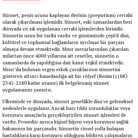
Sünnet, penis ucunu kaplayan derinin (preputium) cerrahi
olarak çıkarılması işlemidir. Sünnet, eski zamanlardan beri
dünyada en sık uygulanan cerrahi işlemlerden birisidir.
Sünnetin uzun bir tarihi vardır ve günümüzde çeşitli dini,
kültürel ve toplumsal bağlamların ayrılmaz bir parçası
olmaya devam etmektedir. Mısır mezarlarından çıkarılan
milattan önce 4000 yıllarına ait cesetler, sünnetin o
zamanlarda da yapıldığına dair kanıt teşkil etmektedir.
Mısır’da bulunan ergen erkek çocuklarının sünnetini
gösteren altıncı hanedanlığa ait bir rölyef (Resim1) (MÖ
2345-2180 kadar uzanır) ilk belgelenmiş sünnet
uygulamasını yansıtır.
Ülkemizde ve dünyada, sünnet genellikle dini ve geleneksel
nedenlerle uygulanır. Ancak bazı tıbbi zorunluluklar veya
koruyucu amaçlarla gerçekleştirilen sünnet işlemleri de
vardır. Prosedür ayrıca kişisel hijyen veya koruyucu sağlık
bakımının bir parçasıdır. Sünnetin cinsel yolla bulaşan
hastalıklara karşı koruyucu olduğunu bildiren çalışmaların