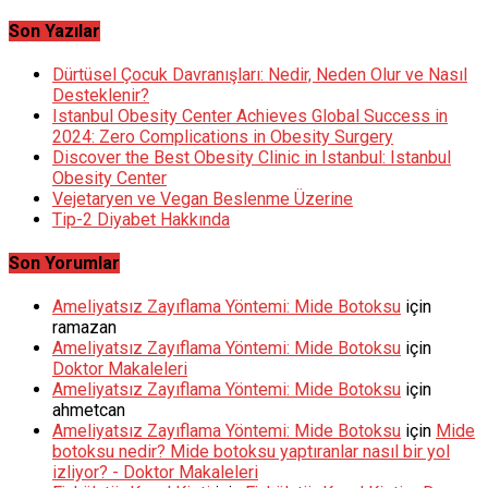
Son Yazılar
Dürtüsel Çocuk Davranışları: Nedir, Neden Olur ve Nasıl
Desteklenir?
Istanbul Obesity Center Achieves Global Success in
2024: Zero Complications in Obesity Surgery
Discover the Best Obesity Clinic in Istanbul: Istanbul
Obesity Center
Vejetaryen ve Vegan Beslenme Üzerine
Tip-2 Diyabet Hakkında
Son Yorumlar
Ameliyatsız Zayıflama Yöntemi: Mide Botoksu
için
ramazan
Ameliyatsız Zayıflama Yöntemi: Mide Botoksu
için
Doktor Makaleleri
Ameliyatsız Zayıflama Yöntemi: Mide Botoksu
için
ahmetcan
Ameliyatsız Zayıflama Yöntemi: Mide Botoksu
için
Mide
botoksu nedir? Mide botoksu yaptıranlar nasıl bir yol
izliyor? - Doktor Makaleleri