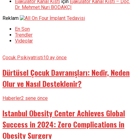
Ejakülatör Kanal Kisti
için
Ejakülatör Kanal Kisti – Doç.
Dr. Mehmet Nuri BODAKÇI
Reklam
En Son
Trendler
Videolar
Çocuk Psikiyatristi
10 ay önce
Dürtüsel Çocuk Davranışları: Nedir, Neden
Olur ve Nasıl Desteklenir?
Haberler
2 sene önce
Istanbul Obesity Center Achieves Global
Success in 2024: Zero Complications in
Obesity Surgery