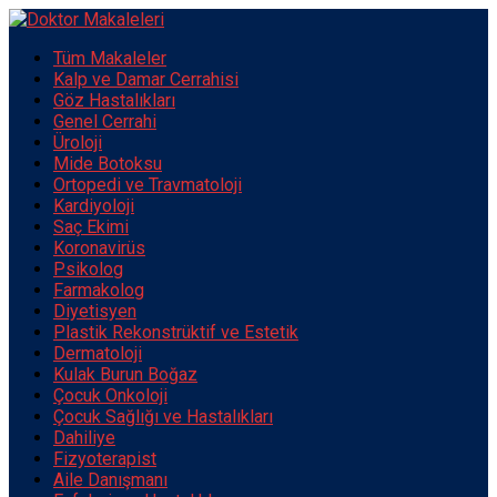
Tüm Makaleler
Kalp ve Damar Cerrahisi
Göz Hastalıkları
Genel Cerrahi
Üroloji
Mide Botoksu
Ortopedi ve Travmatoloji
Kardiyoloji
Saç Ekimi
Koronavirüs
Psikolog
Farmakolog
Diyetisyen
Plastik Rekonstrüktif ve Estetik
Dermatoloji
Kulak Burun Boğaz
Çocuk Onkoloji
Çocuk Sağlığı ve Hastalıkları
Dahiliye
Fizyoterapist
Aile Danışmanı