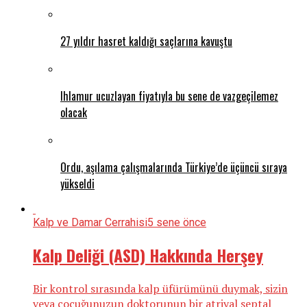
27 yıldır hasret kaldığı saçlarına kavuştu
Ihlamur ucuzlayan fiyatıyla bu sene de vazgeçilemez
olacak
Ordu, aşılama çalışmalarında Türkiye’de üçüncü sıraya
yükseldi
Kalp ve Damar Cerrahisi
5 sene önce
Kalp Deliği (ASD) Hakkında Herşey
Bir kontrol sırasında kalp üfürümünü duymak, sizin
veya çocuğunuzun doktorunun bir atriyal septal