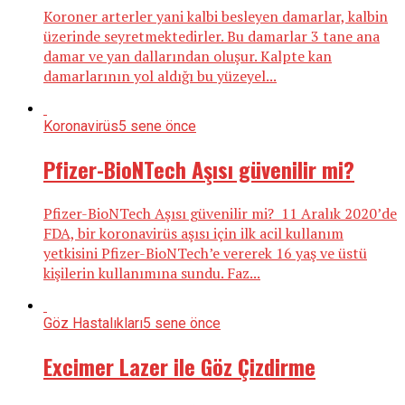
Koroner arterler yani kalbi besleyen damarlar, kalbin
üzerinde seyretmektedirler. Bu damarlar 3 tane ana
damar ve yan dallarından oluşur. Kalpte kan
damarlarının yol aldığı bu yüzeyel...
Koronavirüs
5 sene önce
Pfizer-BioNTech Aşısı güvenilir mi?
Pfizer-BioNTech Aşısı güvenilir mi? 11 Aralık 2020’de
FDA, bir koronavirüs aşısı için ilk acil kullanım
yetkisini Pfizer-BioNTech’e vererek 16 yaş ve üstü
kişilerin kullanımına sundu. Faz...
Göz Hastalıkları
5 sene önce
Excimer Lazer ile Göz Çizdirme