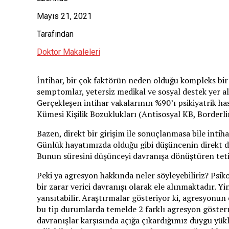
Mayıs 21, 2021
Tarafından
Doktor Makaleleri
İntihar, bir çok faktörün neden olduğu kompleks bir da
semptomlar, yetersiz medikal ve sosyal destek yer alı
Gerçekleşen intihar vakalarının %90’ı psikiyatrik ha
Kümesi Kişilik Bozuklukları (Antisosyal KB, Borderlin
Bazen, direkt bir girişim ile sonuçlanmasa bile inti
Günlük hayatımızda olduğu gibi düşüncenin direkt dav
Bunun süresini düşünceyi davranışa dönüştüren tetik
Peki ya agresyon hakkında neler söyleyebiliriz? Psiko
bir zarar verici davranışı olarak ele alınmaktadır. Yi
yansıtabilir. Araştırmalar gösteriyor ki, agresyonun
bu tip durumlarda temelde 2 farklı agresyon gösterm
davranışlar karşısında açığa çıkardığımız duygu yük