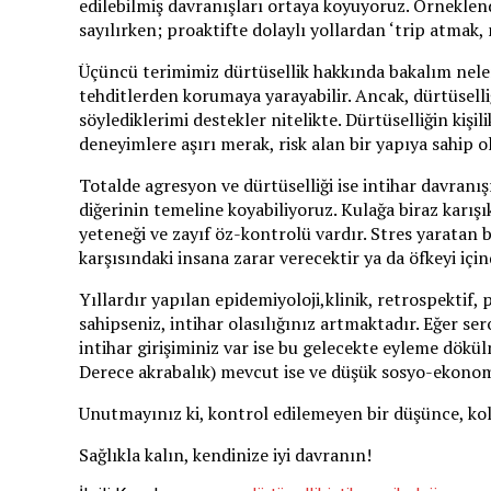
edilebilmiş davranışları ortaya koyuyoruz. Örneklend
sayılırken; proaktifte dolaylı yollardan ‘trip atmak
Üçüncü terimimiz dürtüsellik hakkında bakalım neler s
tehditlerden korumaya yarayabilir. Ancak, dürtüselli
söylediklerimi destekler nitelikte. Dürtüselliğin ki
deneyimlere aşırı merak, risk alan bir yapıya sahip
Totalde agresyon ve dürtüselliği ise intihar davranış
diğerinin temeline koyabiliyoruz. Kulağa biraz karışık
yeteneği ve zayıf öz-kontrolü vardır. Stres yaratan 
karşısındaki insana zarar verecektir ya da öfkeyi için
Yıllardır yapılan epidemiyoloji,klinik, retrospektif, 
sahipseniz, intihar olasılığınız artmaktadır. Eğer ser
intihar girişiminiz var ise bu gelecekte eyleme dökül
Derece akrabalık) mevcut ise ve düşük sosyo-ekonomik
Unutmayınız ki, kontrol edilemeyen bir düşünce, kol
Sağlıkla kalın, kendinize iyi davranın!