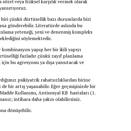
 sözel veya fiziksel karşılık vermek olarak
yansıtıyoruz.
 biri çünkü dürtüsellik bazı durumlarda bizi
ına gönderebilir. Literatürde aslında bu
 planlama yeteneği, yeni ve denenmiş kompleks
eklediğini söylemektedir.
r kombinasyon yapıp her bir ikili yapıyı
ürtüselliği fazladır çünkü zayıf planlama
k için bu agresyonu ya dışa yansıtacak ve
ydığımız psikiyatrik rahatsızlıklardan birine
 de bir artış yaşanabilir. Eğer geçmişinizde bir
i, Madde Kullanımı, Antisosyal KB hastaları (1.
nız; intihara daha yakın olabilirsiniz.
na dönüşebilir.