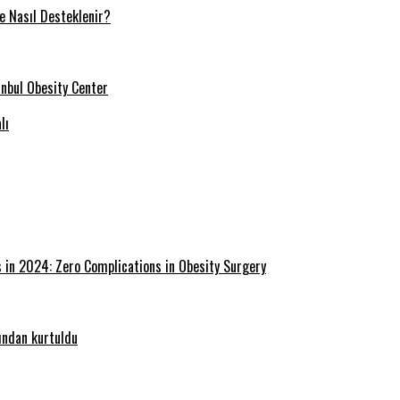
ve Nasıl Desteklenir?
tanbul Obesity Center
lı
s in 2024: Zero Complications in Obesity Surgery
ğından kurtuldu