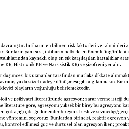
vranıştır. İntiharın en bilinen risk faktörleri ve tahminleri ar
r. Bunların yanı sıra, intiharın belki de en önemli öngörülebili
stalıklarından kaynaklı olup en sık karşılaşılan hastalıklar a
e KB, Histrionik KB ve Narsisistik KB) ve şizofreni yer alır.
har düşüncesi biz uzmanlar tarafından mutlaka dikkate alınmakta
ranış ya da sözel ifadeye dönüşmesi gibi algılanmasın. Bir int
leyici olayların yoğunluğu belirlemektedir.
loji ve psikiyatri literatüründe agresyon; zarar verme isteği duy
ne literatüre göre, agresyonu yüksek bir birey bu agresyonu karş
 en çok açığı çıktığı dönemler bireyin stresli ve sevmediği/ge
e yöntemini seçiyoruz. Bunlardan birincisi, reaktif agresyon y
lü, kontrol edilmesi güç ve dürtüsel olan agresyon iken; proa