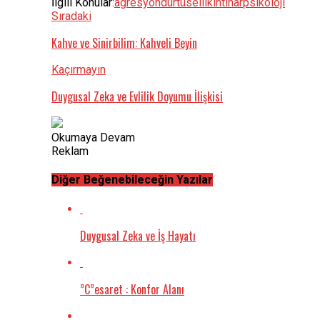
İlgili Konular:
agresyon
dürtüsellik
intihar
psikoloji
Sıradaki
Kahve ve Sinirbilim: Kahveli Beyin
Kaçırmayın
Duygusal Zeka ve Evlilik Doyumu İlişkisi
Okumaya Devam
Reklam
Diğer Beğenebileceğin Yazılar
Duygusal Zeka ve İş Hayatı
”C”esaret : Konfor Alanı