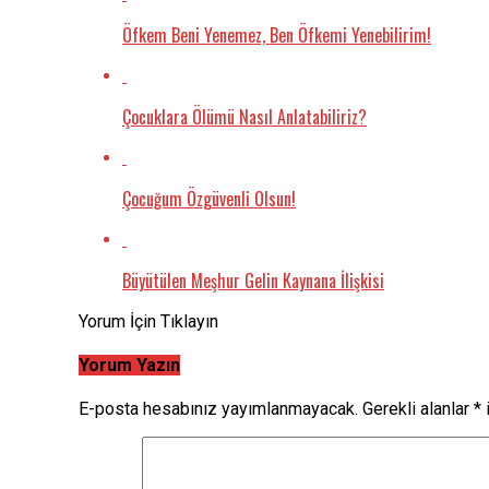
Öfkem Beni Yenemez, Ben Öfkemi Yenebilirim!
Çocuklara Ölümü Nasıl Anlatabiliriz?
Çocuğum Özgüvenli Olsun!
Büyütülen Meşhur Gelin Kaynana İlişkisi
Yorum İçin Tıklayın
Yorum Yazın
E-posta hesabınız yayımlanmayacak.
Gerekli alanlar
*
i