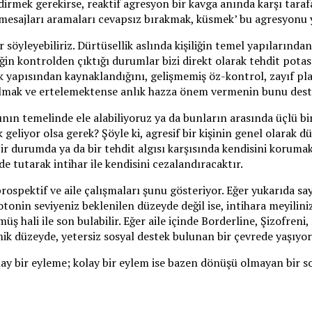
irmek gerekirse, reaktif agresyon bir kavga anında karşı tarafa
, mesajları aramaları cevapsız bırakmak, küsmek’ bu agresyonu 
öyleyebiliriz. Dürtüsellik aslında kişiliğin temel yapılarından
ğin kontrolden çıktığı durumlar bizi direkt olarak tehdit potas
şilik yapısından kaynaklandığını, gelişmemiş öz-kontrol, zayıf
 olmak ve ertelemektense anlık hazza önem vermenin bunu dest
ının temelinde ele alabiliyoruz ya da bunların arasında üçlü bi
 geliyor olsa gerek? Şöyle ki, agresif bir kişinin genel olarak d
bir durumda ya da bir tehdit algısı karşısında kendisini koruma
de tutarak intihar ile kendisini cezalandıracaktır.
prospektif ve aile çalışmaları şunu gösteriyor. Eğer yukarıda sa
otonin seviyeniz beklenilen düzeyde değil ise, intihara meyiliniz
müş hali ile son bulabilir. Eğer aile içinde Borderline, Şizofren
 düzeyde, yetersiz sosyal destek bulunan bir çevrede yaşıyorsa
ay bir eyleme; kolay bir eylem ise bazen dönüşü olmayan bir so