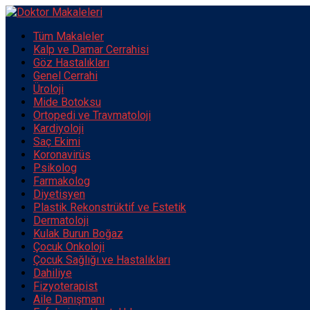
Tüm Makaleler
Kalp ve Damar Cerrahisi
Göz Hastalıkları
Genel Cerrahi
Üroloji
Mide Botoksu
Ortopedi ve Travmatoloji
Kardiyoloji
Saç Ekimi
Koronavirüs
Psikolog
Farmakolog
Diyetisyen
Plastik Rekonstrüktif ve Estetik
Dermatoloji
Kulak Burun Boğaz
Çocuk Onkoloji
Çocuk Sağlığı ve Hastalıkları
Dahiliye
Fizyoterapist
Aile Danışmanı