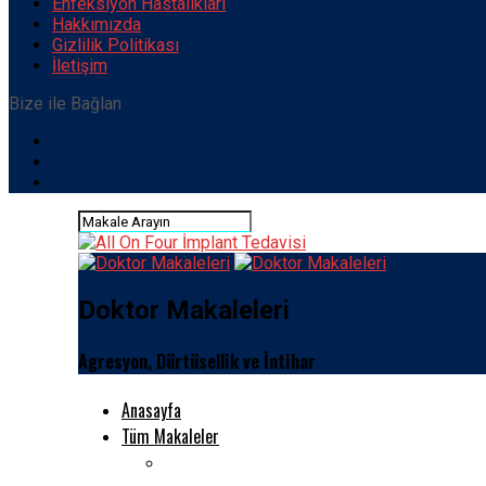
Enfeksiyon Hastalıkları
Hakkımızda
Gizlilik Politikası
İletişim
Bize ile Bağlan
Doktor Makaleleri
Agresyon, Dürtüsellik ve İntihar
Anasayfa
Tüm Makaleler