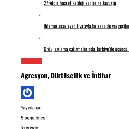
27 yıldır hasret kaldığı saçlarına kavuştu
Ihlamur ucuzlayan fiyatıyla bu sene de vazgeçil
Ordu, aşılama çalışmalarında Türkiye’de üçüncü 
Psikolog
Agresyon, Dürtüsellik ve İntihar
Yayınlanan
5 sene önce
üzerinde