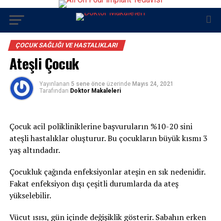
ÇOCUK SAĞLIĞI VE HASTALIKLARI
Ateşli Çocuk
Yayınlanan
5 sene önce
üzerinde
Mayıs 24, 2021
Tarafından
Doktor Makaleleri
Çocuk acil polikliniklerine başvuruların %10-20 sini
ateşli hastalıklar oluşturur. Bu çocukların büyük kısmı 3
yaş altındadır.
Çocukluk çağında enfeksiyonlar ateşin en sık nedenidir.
Fakat enfeksiyon dışı çeşitli durumlarda da ateş
yükselebilir.
Vücut ısısı, gün içinde değişiklik gösterir. Sabahın erken