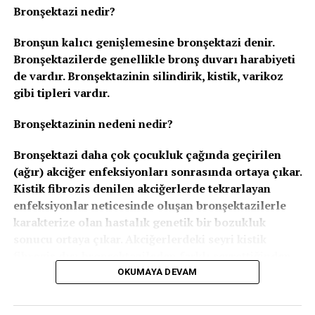
ısısının 41 °C nin üzerinde olmasıdır.
Bronşektazi nedir?
Ateş düşürücüler, enfeksiyon hastalıklarının gidişinde
Bronşun kalıcı genişlemesine bronşektazi denir.
herhangi bir değişiklik yapmaz, sonucu etkilemezler.
Bronşektazilerde genellikle bronş duvarı harabiyeti
de vardır. Bronşektazinin silindirik, kistik, varikoz
gibi tipleri vardır.
İLGILI KONULAR:
ATEŞ
BEBEK
ÇOÇUK SAĞLIĞI
Bronşektazinin nedeni nedir?
SIRADAKI
Anne Sütü
Bronşektazi daha çok çocukluk çağında geçirilen
KAÇIRMAYIN
(ağır) akciğer enfeksiyonları sonrasında ortaya çıkar.
Bebeklik ve Erken Çocukluk Döneminde Sınır Koyma
Kistik fibrozis denilen akciğerlerde tekrarlayan
enfeksiyonlar neticesinde oluşan bronşektazilerle
karakterize olan hastalık genetik bir bozukluk
sonucu ortaya çıkar. Akciğerlerdeki seyri kistik
fibrozis dışı bronşektazileden farklı seyrettiğinden
ve kistik fibrozis yalnızca akciğerleri etkilemeyip,
OKUMAYA DEVAM
karaciğer pankreas, over gibi organları
etkileyebildiğinden bronşektazi başlığı altında değil