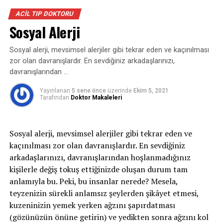
ayrıca değerlendirilmesi gereken bir hastalıktır.
ACIL TIP DOKTORU
Bronşektazi tek başına bir hastalık olmaktan daha
Sosyal Alerji
çok akciğerlerde ortaya çıkan ağır ya da tekrarlayan
enfeksiyonların bir sonucudur. Bu durumun istisnası
Sosyal alerji, mevsimsel alerjiler gibi tekrar eden ve kaçınılması
konjenital bronşektaziler sayılabilir. Konjenital
zor olan davranışlardır. En sevdiğiniz arkadaşlarınızı,
bronşektazilerde bronş duvarında kıkırdak gelişimi
davranışlarından …
sorunları olabilmektedir.
Yayınlanan
5 sene önce
üzerinde
Ekim 5, 2021
Bronşektazinin semptomları nelerdir?
Tarafından
Doktor Makaleleri
En sık görülen semptomu balgam ve öksürüktür,
bazen kanlı balgam (hemoptizi) da olabilir.
Sosyal alerji, mevsimsel alerjiler gibi tekrar eden ve
Bronşektazisi görece yaygın olan hastalar özellikle
kaçınılması zor olan davranışlardır. En sevdiğiniz
kış mevsiminde enfeksiyonlardan dolayı fazla
arkadaşlarınızı, davranışlarından hoşlanmadığınız
miktarda balgam çıkarabilirler. Bronşektazinin yeri
kişilerle değiş tokuş ettiğinizde oluşan durum tam
ve yaygınlığı çok önemlidir. Lokalize bronşektaziler
anlamıyla bu. Peki, bu insanlar nerede? Mesela,
karinanın alt tarafındaysalar sekresyonlardan dolayı
teyzenizin sürekli anlamsız şeylerden şikâyet etmesi,
sık sık enfekte olabilirler. Üst loblarda olan
kuzeninizin yemek yerken ağzını şapırdatması
bronşektaziler daha çok akciğer tüberkülozu sekeli
(gözünüzün önüne getirin) ve yedikten sonra ağzını kol