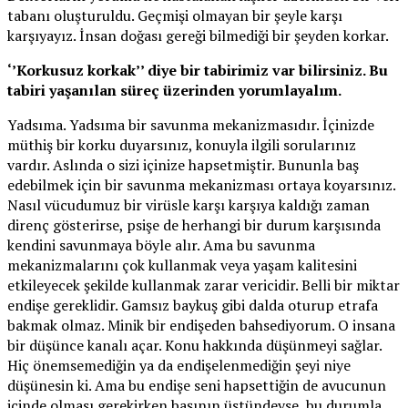
tabanı oluşturuldu. Geçmişi olmayan bir şeyle karşı
karşıyayız. İnsan doğası gereği bilmediği bir şeyden korkar.
‘’Korkusuz korkak’’ diye bir tabirimiz var bilirsiniz. Bu
tabiri yaşanılan süreç üzerinden yorumlayalım.
Yadsıma. Yadsıma bir savunma mekanizmasıdır. İçinizde
müthiş bir korku duyarsınız, konuyla ilgili sorularınız
vardır. Aslında o sizi içinize hapsetmiştir. Bununla baş
edebilmek için bir savunma mekanizması ortaya koyarsınız.
Nasıl vücudumuz bir virüsle karşı karşıya kaldığı zaman
direnç gösterirse, psişe de herhangi bir durum karşısında
kendini savunmaya böyle alır. Ama bu savunma
mekanizmalarını çok kullanmak veya yaşam kalitesini
etkileyecek şekilde kullanmak zarar vericidir. Belli bir miktar
endişe gereklidir. Gamsız baykuş gibi dalda oturup etrafa
bakmak olmaz. Minik bir endişeden bahsediyorum. O insana
bir düşünce kanalı açar. Konu hakkında düşünmeyi sağlar.
Hiç önemsemediğin ya da endişelenmediğin şeyi niye
düşünesin ki. Ama bu endişe seni hapsettiğin de avucunun
içinde olması gerekirken başının üstündeyse, bu durumla