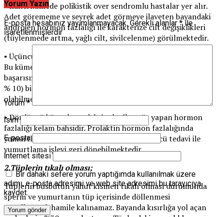
Yorum Yazın
• İkinci kümede polikistik over sendromlu hastalar yer alır.
Adet görememe ve seyrek adet görmeye ilaveten bayandaki
E-posta hesabınız yayımlanmayacak.
Gerekli alanlar
*
ile
androjen hormon fazlalığı ile karakterize cilt değişiklikleri
işaretlenmişlerdir
(tüylenmede artma, yağlı cilt, sivilcelenme) görülmektedir.
• Üçüncü kümede erken menopoz hastaları bulunmaktadır.
Bu kümede her türlü yumurtayı uyarıcı ilaç ve protokol
başarısızdır. Bununla birlikte, bu hastaların bir kısmında (
% 10) birinci 5 yılda yumurtalık işlevlerinde geri dönme
olabilmektedir.
Yorum
*
• Dördüncü kümede prolaktin denilen süt yapan hormon
İsim
fazlalığı kelam bahsidir. Prolaktin hormon fazlalığında
yumurtlama gerçekleşmez. Prolaktin düşürücü tedavi ile
E-posta
yumurtlama işlevi geri dönebilmektedir.
İnternet sitesi
2.Tüplerin tıkalı olması;
Bir dahaki sefere yorum yaptığımda kullanılmak üzere
adımı, e-posta adresimi ve web site adresimi bu tarayıcıya
Tüplerin büsbütün yahut kısmen tıkalı olması durumunda
kaydet.
sperm ve yumurtanın tüp içerisinde döllenmesi
engellenerek hamile kalınamaz. Bayanda kısırlığa yol açan