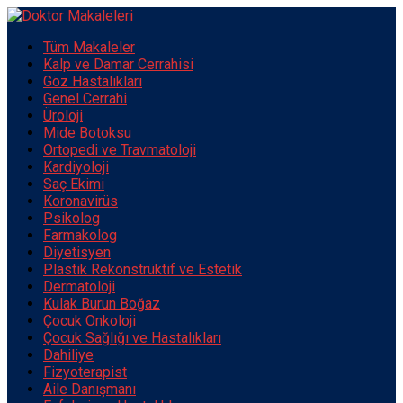
Tüm Makaleler
Kalp ve Damar Cerrahisi
Göz Hastalıkları
Genel Cerrahi
Üroloji
Mide Botoksu
Ortopedi ve Travmatoloji
Kardiyoloji
Saç Ekimi
Koronavirüs
Psikolog
Farmakolog
Diyetisyen
Plastik Rekonstrüktif ve Estetik
Dermatoloji
Kulak Burun Boğaz
Çocuk Onkoloji
Çocuk Sağlığı ve Hastalıkları
Dahiliye
Fizyoterapist
Aile Danışmanı