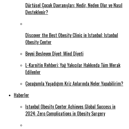
Dürtüsel Çocuk Davranışları: Nedir, Neden Olur ve Nasıl
Desteklenir?
Discover the Best Obesity Clinic in Istanbul: Istanbul
Obesity Center
Beyni Besleyen Diyet: Mind Diyeti
L-Karnitin Rehberi: Yağ Yakıcılar Hakkında Tüm Merak
Edilenler
Çocuğumla Yaşadığım Kriz Anlarında Neler Yapabilirim?
Haberler
Istanbul Obesity Center Achieves Global Success in
2024: Zero Complications in Obesity Surgery