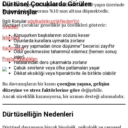
Dürtüsel Çocuklarda Görülen
bayanlarda gebelik başarısı azalmaktadır. 40 yaşın üzerinde
ise hamile kalma oranı %10 nun altına düşmektedir.
Davranışlar
İlgili Konular:
adet
kadın
kısırlık
Neden
Yol
Dürtüsel çocuklar genellikle şu özellikleri gösterir:
Sıradaki
Konuşurken başkalarının sözünü keser
İnfertilite
Oyunlarda kurallara uymakta zorlanır
“Bir şey yapmadan önce düşünme” becerisi zayıftır
Kaçırmayın
Ödül gecikmesine tahammül edemez (hemen sonuç
ister)
Prostat Hastalıkları
Hatalarından ders çıkarmakta zorlanır
Çabuk sinirlenir veya öfke patlamaları yaşar
Dikkat eksikliği veya hiperaktivite ile birlikte olabilir
Bu davranışların bir kısmı
çocuğun yaşına, gelişim
düzeyine ve stres faktörlerine göre
değişebilir.
Ancak süreklilik kazanıyorsa, bir uzman desteği alınmalıdır.
Dürtüselliğin Nedenleri
Dürtüsel davranışın birçok biyolojik, psikolojik ve çevresel