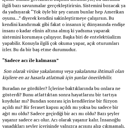
ilgili bazı savunmalar gerçekleştirirsin. Sistemini bozacak ya
da yadsıyarak “Yok öyle bir şey canım bunlar hep Amerikan
oyunu…” diyerek kendini sakinleştirmeye çalışırsın. Bu
kendini kandırmak gibi fakat o insanın iç dünyasında endişe
insanı o kadar elinin altına almış ki yadsıma yaparak
sistemini korumaya çalışıyor. Başka biri de entelektüalizm
yapabilir. Konuyla ilgili çok okuma yapar, açık oturumları
izler. Bu da bir baş etme durumudur.
“Sadece acı ile kalmasın”
Son olarak virüse yakalanmış veya yakalanma ihtimali olan
kişilere en az hasarla atlatmak için şunlar önerilebilir.
Buradan ne gördüler? İçlerine baktıklarında bu onlara ne
gösterdi? Bunu atlattıktan sonra hayatlarını bir tartıya
koydular mı? Bundan sonrası için kendilerine bir füzyon
açıldı mı? Bir feraset kapısı açıldı mı yoksa bu sadece bir
ağıt mı oldu? Sadece geçirdiği bir acı mı oldu? Bazı şeyler
yaşanır sadece acı olur. Acı olarak yaşanır kalır. İnsanoğlu
yaşadıkları şeyler içerisinde yalnızca acısını alıp çıkmamalı.