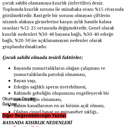
çocuk sahibi olamamaya kısırlık (infertilite) denir.
Toplumda kısırlık sorunu ile müsabaka oranı %15 civarında
görülmektedir. Rastgele bir sorunu olmayan çiftlerin
nizamlı alakaya girmelerine karşın aylık hamile kalma
oranları %12-25 ortasında değişmektedir. Genel olarak
kısırlık nedenleri %30-40 bayana bağlı, %30-40 erkeğe
bağlı, %20-30 ise açıklanamayan nedenler olarak
gruplandırılmaktadır.
Çocuk sahibi olmada tesirli faktörler;
Bayanda yumurtalıkların olağan çalışması ve
yumurtalıklarda patoloji olmaması,
Bayan yaşı,
Erkeğin sağlıklı sperm üretebilmesi,
Rahimde gebeliğin oluşumunu engelleyecek bir
Okumaya Devam
anormalliğin olmaması,
Reklam
Rahim kanallarının en az birinin açık olması,
Olağan cinsel hayat ve münasebet sıklığı..
Diğer Beğenebileceğin Yazılar
BAYANDA KISIRLIK NEDENLERİ