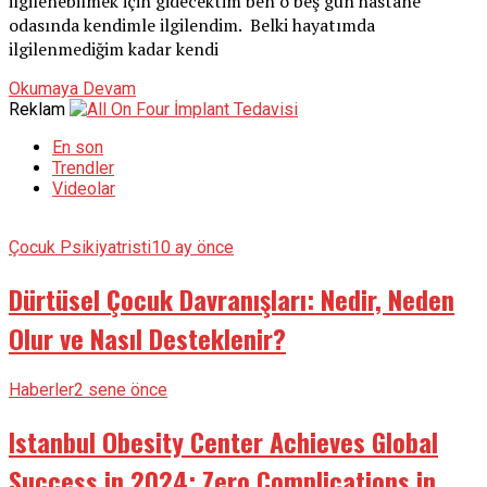
ilgilenebilmek için gidecektim ben o beş gün hastane
odasında kendimle ilgilendim. Belki hayatımda
ilgilenmediğim kadar kendi
Okumaya Devam
Reklam
En son
Trendler
Videolar
Çocuk Psikiyatristi
10 ay önce
Dürtüsel Çocuk Davranışları: Nedir, Neden
Olur ve Nasıl Desteklenir?
Haberler
2 sene önce
Istanbul Obesity Center Achieves Global
Success in 2024: Zero Complications in