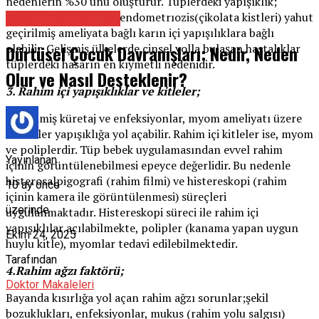
nedenlerin %30 unu oluşturur. Tüplerdeki yapışıklık;
geçirilmiş enfeksiyon, endometrıozis(çikolata kistleri) yahut
Çocuk Psikiyatristi
geçirilmiş ameliyata bağlı karın içi yapışılıklara bağlı
Dürtüsel Çocuk Davranışları: Nedir, Neden
olabilir. Gelişmiş ülkelerde cinsel yolla bulaşan hastalıklar
tüplerdeki hasarın en kıymetli nedenidir.
Olur ve Nasıl Desteklenir?
3. Rahim içi yapışıklıklar ve kitleler;
Geçirilmiş küretaj ve enfeksiyonlar, myom ameliyatı üzere
nedenler yapışıklığa yol açabilir. Rahim içi kitleler ise, myom
ve poliplerdir. Tüp bebek uygulamasından evvel rahim
Yayınlanan
içinin görüntülenebilmesi epeyce değerlidir. Bu nedenle
histerosalpigografi (rahim filmi) ve histereskopi (rahim
10 ay önce
içinin kamera ile görüntülenmesi) süreçleri
üzerinde
uygulanmaktadır. Histereskopi süreci ile rahim içi
yapışıklılar açılabilmekte, polipler (kanama yapan uygun
Ekim 24, 2025
huylu kitle), myomlar tedavi edilebilmektedir.
Tarafından
4.Rahim ağzı faktörü;
Doktor Makaleleri
Bayanda kısırlığa yol açan rahim ağzı sorunlar;şekil
bozuklukları, enfeksiyonlar, mukus (rahim yolu salgısı)