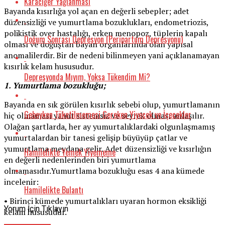
Karaciğer Yağlanması
Bayanda kısırlığa yol açan en değerli sebepler; adet
düzensizliği ve yumurtlama bozuklukları, endometriozis,
polikistik over hastalığı, erken menopoz, tüplerin kapalı
Doğum Sonrası Depresyon (Peripartum Depresyonu)
olması ve doğuştan bayan organlarında olan yapısal
anomalilerdir. Bir de nedeni bilinmeyen yani açıklanamayan
kısırlık kelam hususudur.
Depresyonda Mıyım, Yoksa Tükendim Mi?
1. Yumurtlama bozukluğu;
Bayanda en sık görülen kısırlık sebebi olup, yumurtlamanın
Gebeyken Tüketilmemesi Gereken Yiyecek ve İçecekler
hiç olmaması yahut sistemsiz ve seyrek olması anlaşılır.
Olağan şartlarda, her ay yumurtalıklardaki olgunlaşmamış
yumurtalardan bir tanesi gelişip büyüyüp çatlar ve
yumurtlama meydana gelir. Adet düzensizliği ve kısırlığın
Hamilelikte Yemek Yiyememe
en değerli nedenlerinden biri yumurtlama
olmamasıdır.Yumurtlama bozukluğu esas 4 ana kümede
incelenir:
Hamilelikte Bulantı
• Birinci kümede yumurtalıkları uyaran hormon eksikliği
Yorum İçin Tıklayın
kelam hususudur.