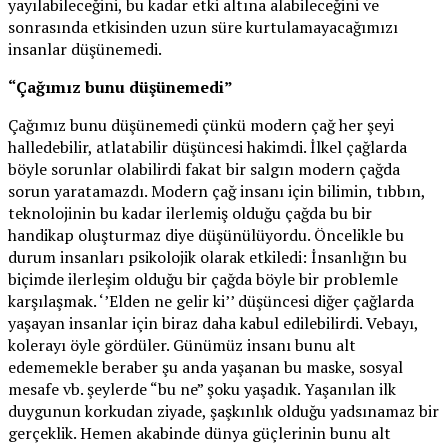
yayılabileceğini, bu kadar etki altına alabileceğini ve
sonrasında etkisinden uzun süre kurtulamayacağımızı
insanlar düşünemedi.
“Çağımız bunu düşünemedi”
Çağımız bunu düşünemedi çünkü modern çağ her şeyi
halledebilir, atlatabilir düşüncesi hakimdi. İlkel çağlarda
böyle sorunlar olabilirdi fakat bir salgın modern çağda
sorun yaratamazdı. Modern çağ insanı için bilimin, tıbbın,
teknolojinin bu kadar ilerlemiş olduğu çağda bu bir
handikap oluşturmaz diye düşünülüyordu. Öncelikle bu
durum insanları psikolojik olarak etkiledi: İnsanlığın bu
biçimde ilerleşim olduğu bir çağda böyle bir problemle
karşılaşmak. ‘’Elden ne gelir ki’’ düşüncesi diğer çağlarda
yaşayan insanlar için biraz daha kabul edilebilirdi. Vebayı,
kolerayı öyle gördüler. Günümüz insanı bunu alt
edememekle beraber şu anda yaşanan bu maske, sosyal
mesafe vb. şeylerde “bu ne” şoku yaşadık. Yaşanılan ilk
duygunun korkudan ziyade, şaşkınlık olduğu yadsınamaz bir
gerçeklik. Hemen akabinde dünya güçlerinin bunu alt