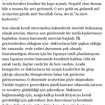
Acıyla beraber kendine bir kapı açmalı. Negatif olan durum
bile o insana bir artı getirmeli. O artı geldi mi,gelmedi mi?
Acziyetini gördü mü? Nurallah Genç der ki “Acziyet
kudrettir.”
Son olarak kendi sürecimden bahsederek öneride bulunmuş
olmak isterim. Martın son günlerinde bir intifa kaybetmeye
başladım. Sonra hastanede sürecim başladı. İlk
geçirenlerden olduğum için -doktorların bile şaşkın olduğu
bir zamanda- evde tedavi durumum pek olmadı.
Hastalandığım dönem için bir İspanya tatili planlamıştım
ama İspanya yerine hastanede kendimle kaldım. Oda da
yatak vardı, ilaçlar vardı bir de ben vardım. Arada
hemşireler ve doktorların bir uzaylı kıyafetleri ile girip
çıktığı oluyordu. Hemşirelerin falan tek gözlerini
görüyorsunuz. O dönemde acziyetimi şöyle düşündüm:
Tatilde özgürce gezecekken şimdi hastane odasında yatıyor
ve tuvalete gidebildiği için şükrediyor. Makineye
bağlanmadığı için, ayağa kalkıp kendi ihtiyacını kendi
görebildiği için şükrediyor. Ben Barcelona’ya kendimle