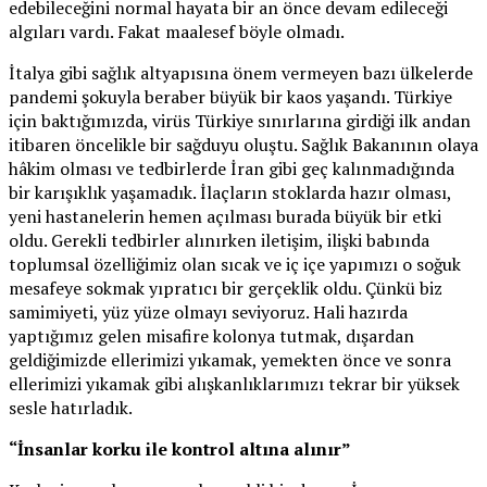
edebileceğini normal hayata bir an önce devam edileceği
algıları vardı. Fakat maalesef böyle olmadı.
İtalya gibi sağlık altyapısına önem vermeyen bazı ülkelerde
pandemi şokuyla beraber büyük bir kaos yaşandı. Türkiye
için baktığımızda, virüs Türkiye sınırlarına girdiği ilk andan
itibaren öncelikle bir sağduyu oluştu. Sağlık Bakanının olaya
hâkim olması ve tedbirlerde İran gibi geç kalınmadığında
bir karışıklık yaşamadık. İlaçların stoklarda hazır olması,
yeni hastanelerin hemen açılması burada büyük bir etki
oldu. Gerekli tedbirler alınırken iletişim, ilişki babında
toplumsal özelliğimiz olan sıcak ve iç içe yapımızı o soğuk
mesafeye sokmak yıpratıcı bir gerçeklik oldu. Çünkü biz
samimiyeti, yüz yüze olmayı seviyoruz. Hali hazırda
yaptığımız gelen misafire kolonya tutmak, dışardan
geldiğimizde ellerimizi yıkamak, yemekten önce ve sonra
ellerimizi yıkamak gibi alışkanlıklarımızı tekrar bir yüksek
sesle hatırladık.
“İnsanlar korku ile kontrol altına alınır”