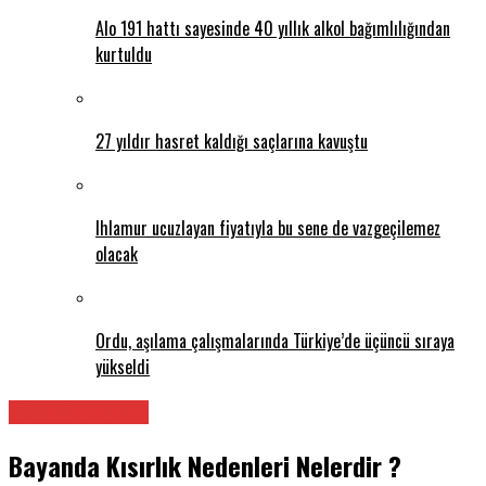
Alo 191 hattı sayesinde 40 yıllık alkol bağımlılığından
kurtuldu
27 yıldır hasret kaldığı saçlarına kavuştu
Ihlamur ucuzlayan fiyatıyla bu sene de vazgeçilemez
olacak
Ordu, aşılama çalışmalarında Türkiye’de üçüncü sıraya
yükseldi
Tüm Makaleler
Bayanda Kısırlık Nedenleri Nelerdir ?