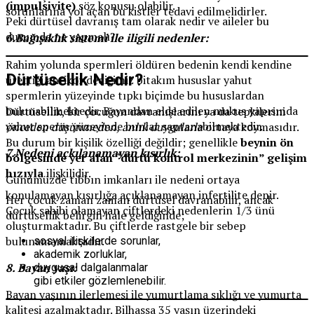
(impulsivite)
söz konusu olabilir.
sorunlarına yol açan bu kistler tedavi edilmelidirler.
Peki dürtüsel davranış tam olarak nedir ve aileler bu
durumda ne yapmalı?
6.Bağışıklık sistemi ile iligili nedenler:
Rahim yolunda spermleri öldüren bedenin kendi kendine
Dürtüsellik Nedir?
ürettiği antikor dediğimiz bitakım hususlar yahut
spermlerin yüzeyinde tıpkı biçimde bu hususlardan
bulunabilmektedir. Bayandan elde edilen mukus yapısında
Dürtüsellik, bir çocuğun davranışlarını ya da tepkilerini
yahut sperm yüzeyinde bunlar saptanabilmektedir.
önceden düşünmeden, anlık duygularla
ortaya koymasıdır.
Bu durum bir kişilik özelliği değildir; genellikle
beynin ön
7.Nedeni açkılanamayan kısırlık:
bölgesinde yer alan “dürtü kontrol merkezinin” gelişim
hızıyla
ilişkilidir.
Günümüzde tıbbın imkanları ile nedeni ortaya
konulamayan kısırlığa açıklanamayan infertilite denir.
Her çocuk zaman zaman dürtüsel davranabilir, ancak
Çocuk sahibi olamayan çiftlerdeki nedenlerin 1/3 ünü
dürtüsellik belirgin hale geldiğinde;
oluşturmaktadır. Bu çiftlerde rastgele bir sebep
bulunamamaktadır.
sosyal ilişkilerde sorunlar,
akademik zorluklar,
8. Bayan yaşı:
duygusal dalgalanmalar
gibi etkiler gözlemlenebilir.
Bayan yaşının ilerlemesi ile yumurtlama sıklığı ve yumurta
kalitesi azalmaktadır. Bilhassa 35 yaşın üzerindeki