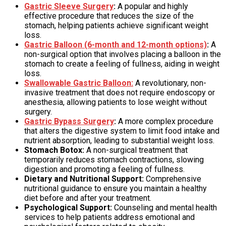
Gastric Sleeve Surgery
:
A popular and highly
effective procedure that reduces the size of the
stomach, helping patients achieve significant weight
loss.
Gastric Balloon (6-month and 12-month options)
:
A
non-surgical option that involves placing a balloon in the
stomach to create a feeling of fullness, aiding in weight
loss.
Swallowable Gastric Balloon:
A revolutionary, non-
invasive treatment that does not require endoscopy or
anesthesia, allowing patients to lose weight without
surgery.
Gastric Bypass Surgery
:
A more complex procedure
that alters the digestive system to limit food intake and
nutrient absorption, leading to substantial weight loss.
Stomach Botox:
A non-surgical treatment that
temporarily reduces stomach contractions, slowing
digestion and promoting a feeling of fullness.
Dietary and Nutritional Support:
Comprehensive
nutritional guidance to ensure you maintain a healthy
diet before and after your treatment.
Psychological Support:
Counseling and mental health
services to help patients address emotional and