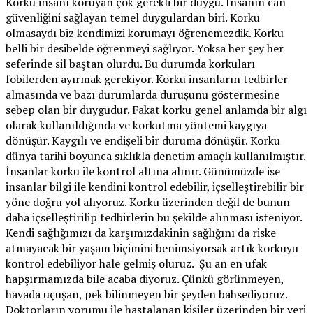
Korku insanı koruyan çok gerekli bir duygu. İnsanın can
güvenliğini sağlayan temel duygulardan biri. Korku
olmasaydı biz kendimizi korumayı öğrenemezdik. Korku
belli bir desibelde öğrenmeyi sağlıyor. Yoksa her şey her
seferinde sil baştan olurdu. Bu durumda korkuları
fobilerden ayırmak gerekiyor. Korku insanların tedbirler
almasında ve bazı durumlarda duruşunu göstermesine
sebep olan bir duygudur. Fakat korku genel anlamda bir algı
olarak kullanıldığında ve korkutma yöntemi kaygıya
dönüşür. Kaygılı ve endişeli bir duruma dönüşür. Korku
dünya tarihi boyunca sıklıkla denetim amaçlı kullanılmıştır.
İnsanlar korku ile kontrol altına alınır. Günümüzde ise
insanlar bilgi ile kendini kontrol edebilir, içselleştirebilir bir
yöne doğru yol alıyoruz. Korku üzerinden değil de bunun
daha içselleştirilip tedbirlerin bu şekilde alınması isteniyor.
Kendi sağlığımızı da karşımızdakinin sağlığını da riske
atmayacak bir yaşam biçimini benimsiyorsak artık korkuyu
kontrol edebiliyor hale gelmiş oluruz. Şu an en ufak
hapşırmamızda bile acaba diyoruz. Çünkü görünmeyen,
havada uçuşan, pek bilinmeyen bir şeyden bahsediyoruz.
Doktorların yorumu ile hastalanan kişiler üzerinden bir veri